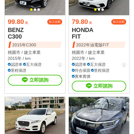
99.80
79.80
加入比較
加入比較
萬
萬
BENZ
HONDA
C300
FIT
2015年C300
2022年油電版FIT
桃園市 /
婕立車業
桃園市 /
婕立車業
2015年 / km
2022年 / km
認證車
五大保證
認證車
五大保證
里程保證
符合保固
里程保證
實車實價
立即諮詢
立即諮詢