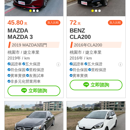
45.80
72
加入比較
加入比較
萬
萬
MAZDA
BENZ
MAZDA 3
CLA200
2019 MAZDA3四門
2016年CLA200
桃園市 /
婕立車業
桃園市 /
婕立車業
2019年 / km
2016年 / km
認證車
五大保證
認證車
五大保證
符合保固
里程保證
符合保固
里程保證
實車實價
友善試車
實車實價
非多元化營業用車
立即諮詢
立即諮詢