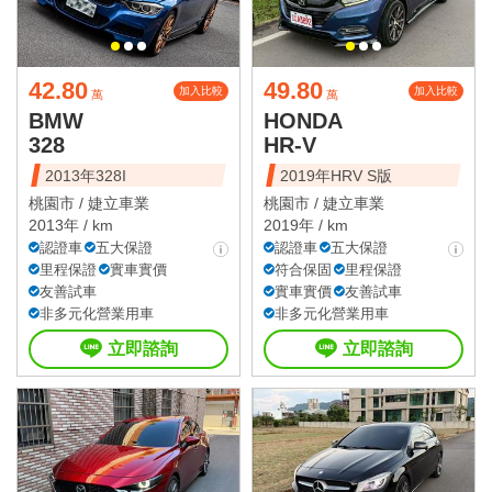
42.80
49.80
加入比較
加入比較
萬
萬
BMW
HONDA
328
HR-V
2013年328I
2019年HRV S版
桃園市 /
婕立車業
桃園市 /
婕立車業
2013年 / km
2019年 / km
認證車
五大保證
認證車
五大保證
里程保證
實車實價
符合保固
里程保證
友善試車
實車實價
友善試車
非多元化營業用車
非多元化營業用車
立即諮詢
立即諮詢