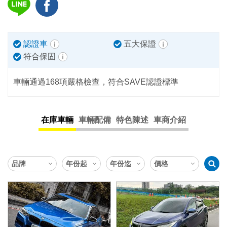
認證車
五大保證
符合保固
車輛通過168項嚴格檢查，符合SAVE認證標準
在庫車輛
車輛配備
特色陳述
車商介紹