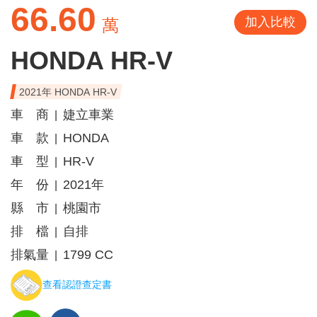
66.60
加入比較
萬
HONDA HR-V
2021年 HONDA HR-V
車 商
婕立車業
|
車 款
HONDA
|
車 型
HR-V
|
年 份
2021年
|
縣 市
桃園市
|
排 檔
自排
|
排氣量
1799 CC
|
查看認證查定書