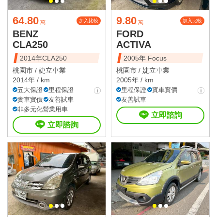
64.80
9.80
加入比較
加入比較
萬
萬
BENZ
FORD
CLA250
ACTIVA
2014年CLA250
2005年 Focus
桃園市 /
婕立車業
桃園市 /
婕立車業
2014年 / km
2005年 / km
五大保證
里程保證
里程保證
實車實價
實車實價
友善試車
友善試車
非多元化營業用車
立即諮詢
立即諮詢