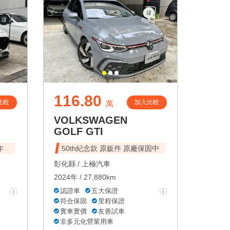
116.80
比較
加入比較
萬
VOLKSWAGEN
GOLF GTI
年
50th紀念款 原鈑件 原廠保固中
彰化縣 /
上極汽車
2024年 / 27,880km
認證車
五大保證
符合保固
里程保證
實車實價
友善試車
非多元化營業用車