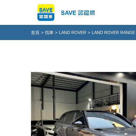
首頁
>
找車
>
LAND ROVER
>
LAND ROVER RANGE