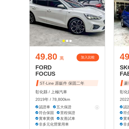
49.80
49
加入比較
萬
FORD
SK
FOCUS
FA
ST-Line 原鈑件 保固二年
豪
彰化縣 /
上極汽車
彰化縣
2019年 / 78,800km
2022
認證車
五大保證
認
符合保固
里程保證
符
實車實價
友善試車
實
非多元化營業用車
非