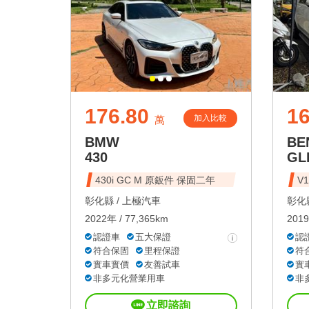
176.80
16
加入比較
萬
BMW
BE
430
GL
430i GC M 原鈑件 保固二年
V
彰化縣 /
上極汽車
彰化縣
2022年 / 77,365km
2019
認證車
五大保證
認
符合保固
里程保證
符
實車實價
友善試車
實
非多元化營業用車
非
立即諮詢