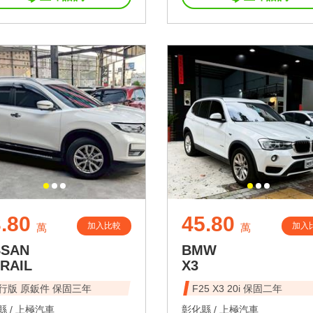
.80
45.80
加入比較
加入
萬
萬
SSAN
BMW
TRAIL
X3
行版 原鈑件 保固三年
F25 X3 20i 保固二年
 /
上極汽車
彰化縣 /
上極汽車