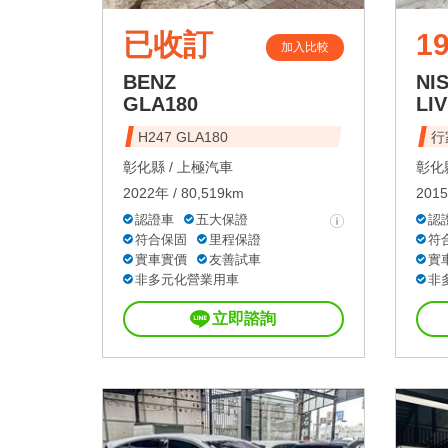
已收訂
19
加入比較
BENZ
NI
GLA180
LIV
H247 GLA180
行
彰化縣 /
上極汽車
彰化縣
2022年 / 80,519km
2015
認證車
五大保證
認
符合保固
里程保證
符
實車實價
友善試車
實
非多元化營業用車
非
立即諮詢