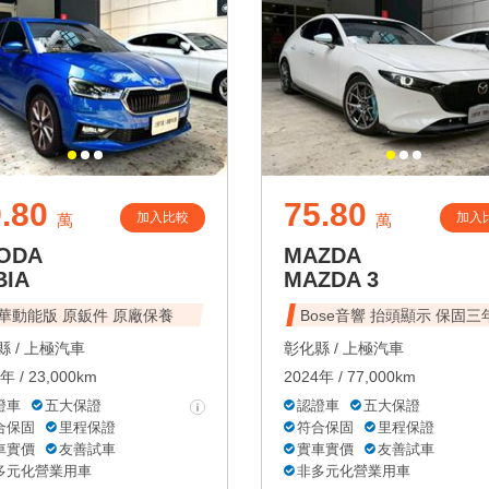
.80
75.80
加入比較
加入
萬
萬
ODA
MAZDA
BIA
MAZDA 3
華動能版 原鈑件 原廠保養
Bose音響 抬頭顯示 保固三
 /
上極汽車
彰化縣 /
上極汽車
年 / 23,000km
2024年 / 77,000km
證車
五大保證
認證車
五大保證
合保固
里程保證
符合保固
里程保證
車實價
友善試車
實車實價
友善試車
多元化營業用車
非多元化營業用車