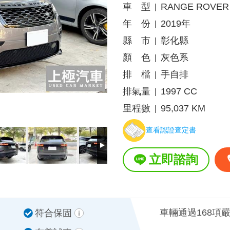
車 型
RANGE ROVER
|
年 份
2019年
|
縣 市
彰化縣
|
顏 色
灰色系
|
排 檔
手自排
|
排氣量
1997 CC
|
里程數
95,037 KM
|
查看認證查定書
立即諮詢
車輛通過168項
符合保固