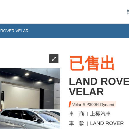
 ROVER VELAR
已售出
LAND ROV
VELAR
Velar S P300R-Dynami
車 商
上極汽車
|
車 款
LAND ROVER
|