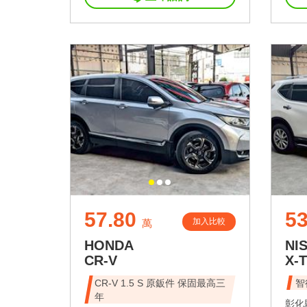
57.80
53
加入比較
萬
HONDA
NI
CR-V
X-
CR-V 1.5 S 原鈑件 保固最高三
智
年
彰化縣