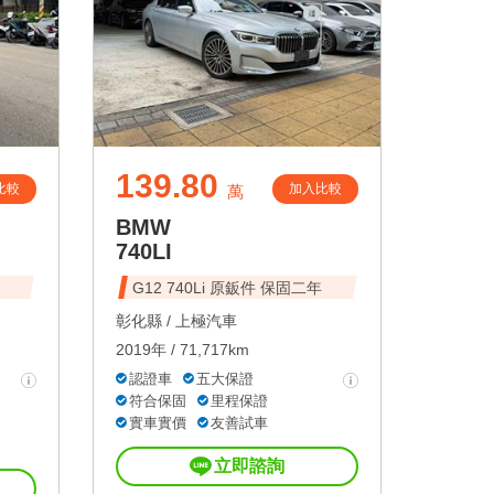
139.80
比較
加入比較
萬
BMW
740LI
G12 740Li 原鈑件 保固二年
彰化縣 /
上極汽車
2019年 / 71,717km
認證車
五大保證
符合保固
里程保證
實車實價
友善試車
立即諮詢