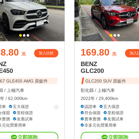
8.80
169.80
加入比較
加入
萬
萬
NZ
BENZ
E450
GLC200
167 GLE450 AMG 原鈑件
GLC200 SUV 原鈑件
 /
上極汽車
彰化縣 /
上極汽車
年 / 62,000km
2022年 / 29,400km
證車
五大保證
認證車
五大保證
合保固
里程保證
符合保固
里程保證
車實價
友善試車
實車實價
友善試車
多元化營業用車
非多元化營業用車
立即諮詢
立即諮詢