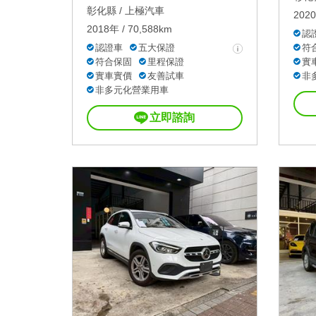
彰化縣 /
上極汽車
2020
2018年 / 70,588km
認
認證車
五大保證
符
符合保固
里程保證
實
實車實價
友善試車
非
非多元化營業用車
立即諮詢