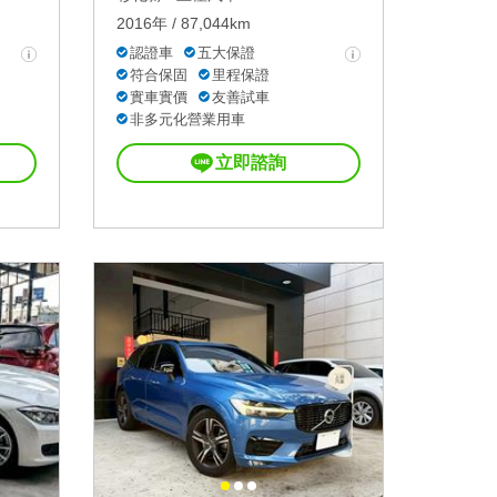
2016年 / 87,044km
認證車
五大保證
符合保固
里程保證
實車實價
友善試車
非多元化營業用車
立即諮詢