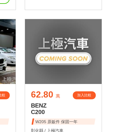
62.80
比較
加入比較
萬
BENZ
C200
W205 原鈑件 保固一年
彰化縣 /
上極汽車