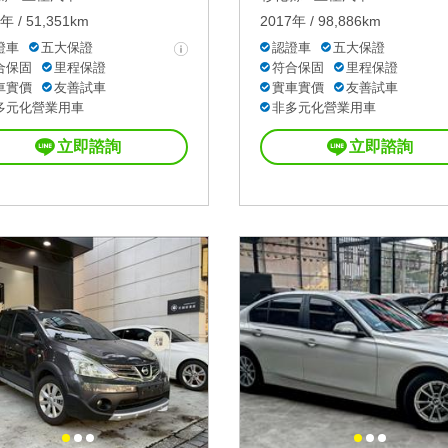
年 / 51,351km
2017年 / 98,886km
證車
五大保證
認證車
五大保證
合保固
里程保證
符合保固
里程保證
車實價
友善試車
實車實價
友善試車
多元化營業用車
非多元化營業用車
立即諮詢
立即諮詢