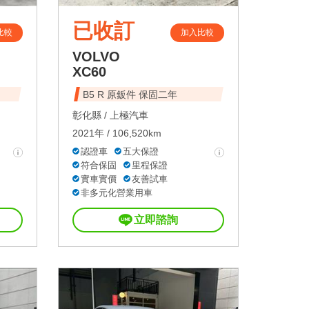
已收訂
比較
加入比較
VOLVO
XC60
B5 R 原鈑件 保固二年
彰化縣 /
上極汽車
2021年 / 106,520km
認證車
五大保證
符合保固
里程保證
實車實價
友善試車
非多元化營業用車
立即諮詢