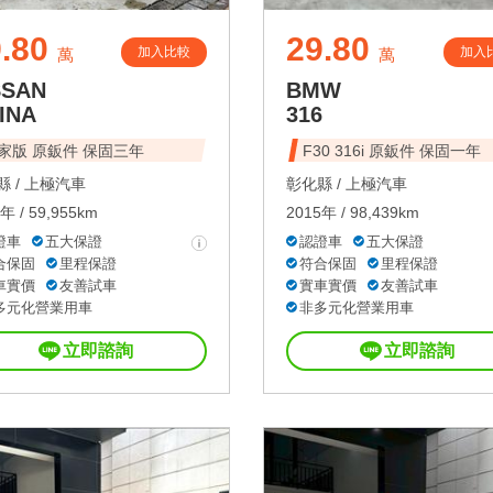
.80
29.80
加入比較
加入
萬
萬
SSAN
BMW
INA
316
家版 原鈑件 保固三年
F30 316i 原鈑件 保固一年
 /
上極汽車
彰化縣 /
上極汽車
年 / 59,955km
2015年 / 98,439km
證車
五大保證
認證車
五大保證
合保固
里程保證
符合保固
里程保證
車實價
友善試車
實車實價
友善試車
多元化營業用車
非多元化營業用車
立即諮詢
立即諮詢