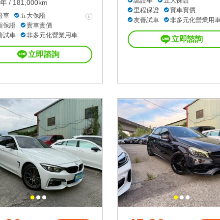
認證車
五大保證
年 / 181,000km
里程保證
實車實價
證車
五大保證
友善試車
非多元化營業用
程保證
實車實價
善試車
非多元化營業用車
立即諮詢
立即諮詢