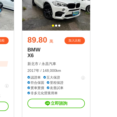
89.80
比較
加入比較
萬
BMW
X6
新北市 /
永昌汽車
2017年 / 148,000km
認證車
五大保證
符合保固
里程保證
實車實價
友善試車
非多元化營業用車
車
立即諮詢