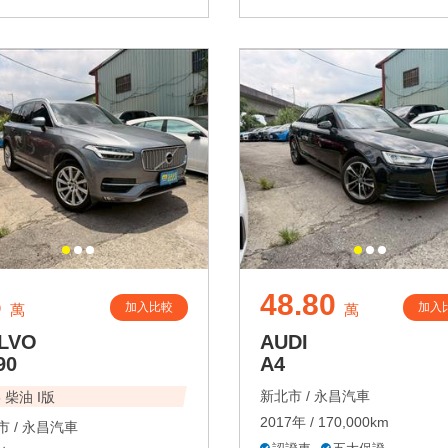
6
48.80
加入比較
加入
萬
萬
LVO
AUDI
90
A4
新北市 /
永昌汽車
5 柴油 I版
2017年 / 170,000km
 /
永昌汽車