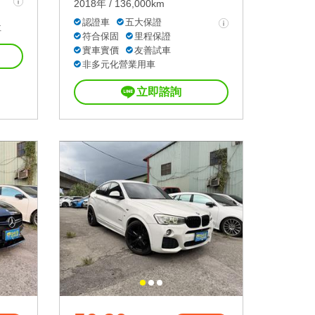
2018年 / 136,000km
認證車
五大保證
車
符合保固
里程保證
實車實價
友善試車
非多元化營業用車
立即諮詢