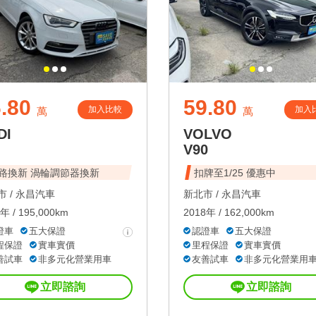
.80
59.80
加入比較
加入
萬
萬
DI
VOLVO
V90
路換新 渦輪調節器換新
扣牌至1/25 優惠中
 /
永昌汽車
新北市 /
永昌汽車
年 / 195,000km
2018年 / 162,000km
證車
五大保證
認證車
五大保證
程保證
實車實價
里程保證
實車實價
善試車
非多元化營業用車
友善試車
非多元化營業用
立即諮詢
立即諮詢