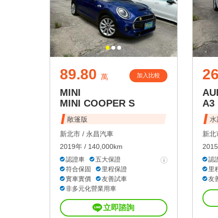
89.80
26
加入比較
萬
MINI
AU
MINI COOPER S
A3
敞篷版
水
新北市 /
永昌汽車
新北市
2019年 / 140,000km
2015
認證車
五大保證
認
符合保固
里程保證
里
實車實價
友善試車
友
非多元化營業用車
立即諮詢