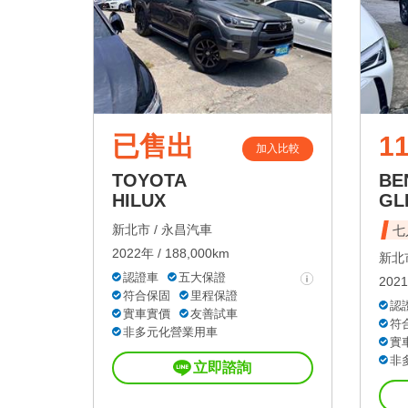
已售出
11
加入比較
TOYOTA
BE
HILUX
GL
新北市 /
永昌汽車
七
2022年 / 188,000km
新北市
認證車
五大保證
2021
符合保固
里程保證
認
實車實價
友善試車
符
非多元化營業用車
實
非
立即諮詢