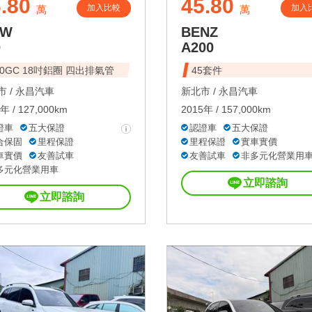
.80
45.80
加入比較
加入
萬
萬
MW
BENZ
0
A200
30GC 18吋鋁圈 四出排氣管
45套件
 /
永昌汽車
新北市 /
永昌汽車
年 / 127,000km
2015年 / 157,000km
證車
五大保證
認證車
五大保證
合保固
里程保證
里程保證
實車實價
車實價
友善試車
友善試車
非多元化營業用
多元化營業用車
立即諮詢
立即諮詢