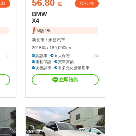
56.80
比較
加入比較
萬
BMW
X4
M版28i
新北市 /
永昌汽車
2015年 / 189,000km
認證車
五大保證
里程保證
實車實價
車
友善試車
非多元化營業用車
立即諮詢