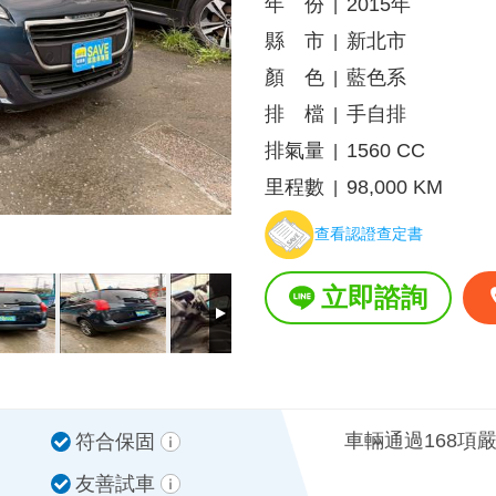
年 份
2015年
|
縣 市
新北市
|
顏 色
藍色系
|
排 檔
手自排
|
排氣量
1560 CC
|
里程數
98,000 KM
|
查看認證查定書
立即諮詢
車輛通過168項
符合保固
友善試車