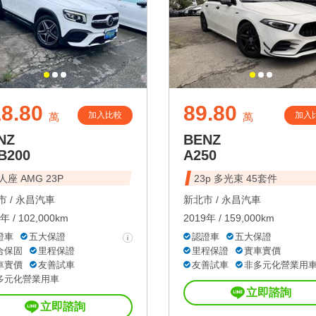
8.80
89.80
加入比較
加入
萬
萬
NZ
BENZ
B200
A250
人座 AMG 23P
23p 多光束 45套件
 /
永昌汽車
新北市 /
永昌汽車
年 / 102,000km
2019年 / 159,000km
證車
五大保證
認證車
五大保證
合保固
里程保證
里程保證
實車實價
車實價
友善試車
友善試車
非多元化營業用
多元化營業用車
立即諮詢
立即諮詢