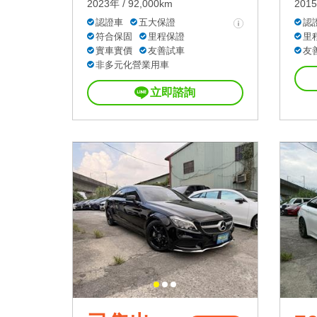
2023年 / 92,000km
2015
認證車
五大保證
認
符合保固
里程保證
里
實車實價
友善試車
友
非多元化營業用車
立即諮詢