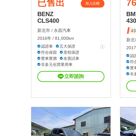
已售出
76
加入比較
BENZ
B
CLS400
43
新北市 /
永昌汽車
4
2016年 / 81,000km
新北市
認證車
五大保證
2017
符合保固
里程保證
認
實車實價
友善試車
符
非多元化營業用車
實
非
立即諮詢