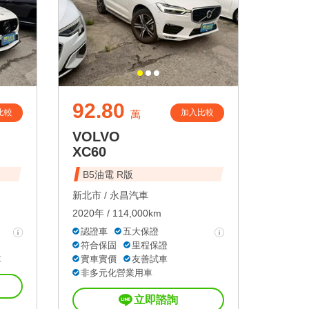
92.80
比較
加入比較
萬
VOLVO
XC60
B5油電 R版
新北市 /
永昌汽車
2020年 / 114,000km
認證車
五大保證
符合保固
里程保證
車
實車實價
友善試車
非多元化營業用車
立即諮詢