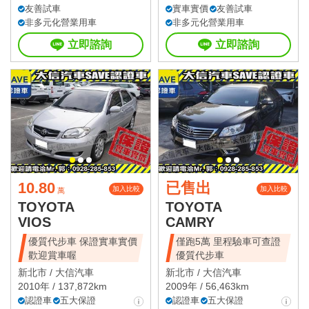
友善試車
實車實價
友善試車
非多元化營業用車
非多元化營業用車
立即諮詢
立即諮詢
10.80
已售出
加入比較
加入比較
萬
TOYOTA
TOYOTA
VIOS
CAMRY
優質代步車 保證實車實價
僅跑5萬 里程驗車可查證
歡迎賞車喔
優質代步車
新北市 /
大信汽車
新北市 /
大信汽車
2010年 / 137,872km
2009年 / 56,463km
認證車
五大保證
認證車
五大保證