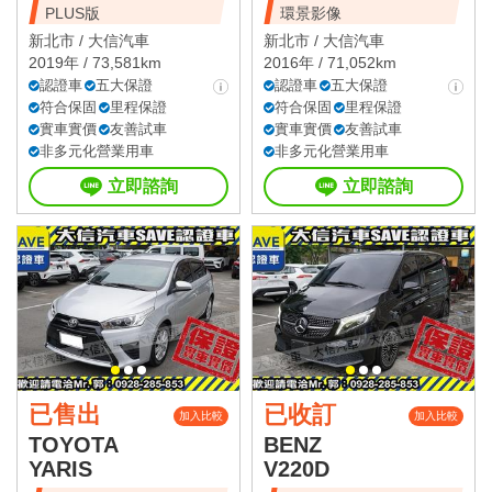
PLUS版
環景影像
新北市 /
大信汽車
新北市 /
大信汽車
2019年 / 73,581km
2016年 / 71,052km
認證車
五大保證
認證車
五大保證
符合保固
里程保證
符合保固
里程保證
實車實價
友善試車
實車實價
友善試車
非多元化營業用車
非多元化營業用車
立即諮詢
立即諮詢
已售出
已收訂
加入比較
加入比較
TOYOTA
BENZ
YARIS
V220D