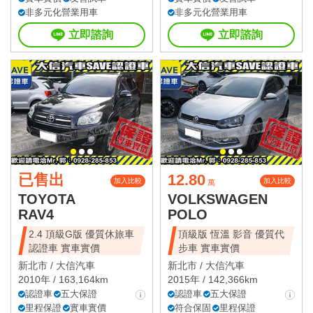
非多元化營業用車
非多元化營業用車
立即諮詢
立即諮詢
已售出
12.80
加入比較
加入比較
萬
TOYOTA
VOLKSWAGEN
RAV4
POLO
2.4 頂級G版 優質休旅車
頂級版 恆溫 影音 優質代
認證車 實車實價
步車 實車實價
新北市 /
大信汽車
新北市 /
大信汽車
2010年 / 163,164km
2015年 / 142,366km
認證車
五大保證
認證車
五大保證
里程保證
實車實價
符合保固
里程保證