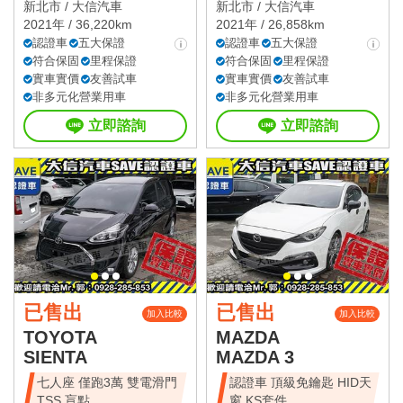
新北市 /
大信汽車
新北市 /
大信汽車
2021年 / 36,220km
2021年 / 26,858km
認證車
五大保證
認證車
五大保證
符合保固
里程保證
符合保固
里程保證
實車實價
友善試車
實車實價
友善試車
非多元化營業用車
非多元化營業用車
立即諮詢
立即諮詢
已售出
已售出
加入比較
加入比較
TOYOTA
MAZDA
SIENTA
MAZDA 3
七人座 僅跑3萬 雙電滑門
認證車 頂級免鑰匙 HID天
TSS 盲點
窗 KS套件