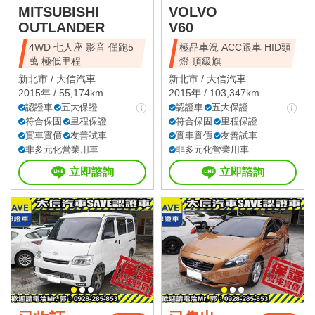
MITSUBISHI
VOLVO
OUTLANDER
V60
4WD 七人座 影音 僅跑5
極品車況 ACC跟車 HID頭
萬 極低里程
燈 頂級旗
新北市 /
大信汽車
新北市 /
大信汽車
2015年 / 55,174km
2015年 / 103,347km
認證車
五大保證
認證車
五大保證
符合保固
里程保證
符合保固
里程保證
實車實價
友善試車
實車實價
友善試車
非多元化營業用車
非多元化營業用車
立即諮詢
立即諮詢