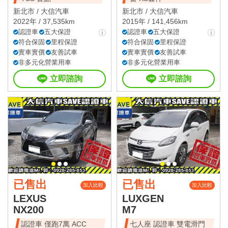
新北市 /
大信汽車
新北市 /
大信汽車
2022年 / 37,535km
2015年 / 141,456km
認證車
五大保證
認證車
五大保證
符合保固
里程保證
符合保固
里程保證
實車實價
友善試車
實車實價
友善試車
非多元化營業用車
非多元化營業用車
立即諮詢
立即諮詢
已售出
已售出
加入比較
加入比較
LEXUS
LUXGEN
NX200
M7
認證車 僅跑7萬 ACC
七人座 認證車 雙電滑門