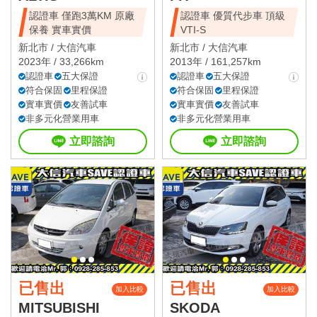
認證車 僅跑3萬KM 原廠
認證車 優質代步車 頂級
保養 實車實價
VTI-S
新北市 /
大信汽車
新北市 /
大信汽車
2023年 / 33,266km
2013年 / 161,257km
認證車
五大保證
認證車
五大保證
符合保固
里程保證
符合保固
里程保證
實車實價
友善試車
實車實價
友善試車
非多元化營業用車
非多元化營業用車
立即諮詢
立即諮詢
已售出
已售出
加入比較
加入比較
MITSUBISHI
SKODA