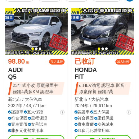
98.80
已收訂
加入比較
加入比較
萬
AUDI
HONDA
Q5
FIT
23年式小改 原廠保固中
e:HEV油電 認證車 影音
僅跑4萬多KM 認證車
原廠保養 僅跑2萬
新北市 /
大信汽車
新北市 /
大信汽車
2022年 / 48,771km
2024年 / 29,611km
認證車
五大保證
認證車
五大保證
符合保固
里程保證
符合保固
里程保證
實車實價
友善試車
實車實價
友善試車
非多元化營業用車
非多元化營業用車