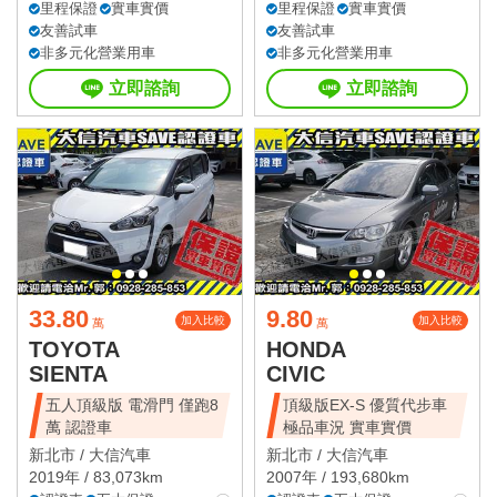
里程保證
實車實價
里程保證
實車實價
友善試車
友善試車
非多元化營業用車
非多元化營業用車
立即諮詢
立即諮詢
33.80
9.80
加入比較
加入比較
萬
萬
TOYOTA
HONDA
SIENTA
CIVIC
五人頂級版 電滑門 僅跑8
頂級版EX-S 優質代步車
萬 認證車
極品車況 實車實價
新北市 /
大信汽車
新北市 /
大信汽車
2019年 / 83,073km
2007年 / 193,680km