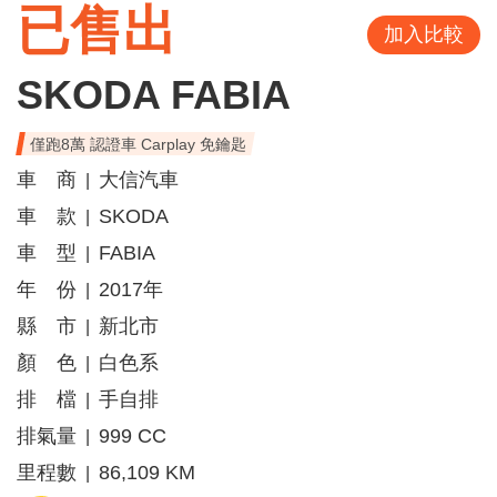
已售出
加入比較
SKODA FABIA
僅跑8萬 認證車 Carplay 免鑰匙
車 商
大信汽車
|
車 款
SKODA
|
車 型
FABIA
|
年 份
2017年
|
縣 市
新北市
|
顏 色
白色系
|
排 檔
手自排
|
排氣量
999 CC
|
里程數
86,109 KM
|