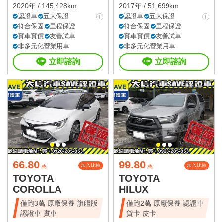
2020年 / 145,428km
2017年 / 51,699km
認證車
五大保證
認證車
五大保證
符合保固
里程保證
符合保固
里程保證
實車實價
友善試車
實車實價
友善試車
非多元化營業用車
非多元化營業用車
立即諮詢
立即諮詢
66.80
99.80
加入比較
加入比較
萬
萬
TOYOTA
TOYOTA
COROLLA
HILUX
僅跑3萬 原廠保養 旗艦版
僅跑2萬 原廠保養 認證車
認證車 實車
貨卡 皮卡