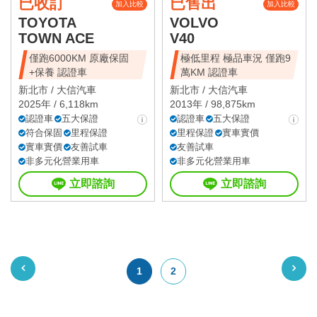
已收訂
已售出
加入比較
加入比較
TOYOTA
VOLVO
TOWN ACE
V40
僅跑6000KM 原廠保固
極低里程 極品車況 僅跑9
+保養 認證車
萬KM 認證車
新北市 /
大信汽車
新北市 /
大信汽車
2025年 / 6,118km
2013年 / 98,875km
認證車
五大保證
認證車
五大保證
符合保固
里程保證
里程保證
實車實價
實車實價
友善試車
友善試車
非多元化營業用車
非多元化營業用車
立即諮詢
立即諮詢
1
2