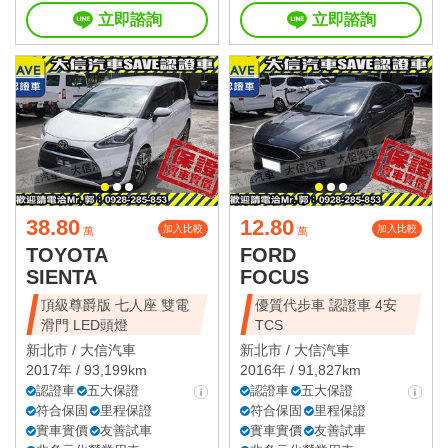
立即諮詢
立即諮詢
38.80
12.80
加入比較
加入比較
萬
萬
TOYOTA
FORD
SIENTA
FOCUS
頂級尊爵版 七人座 雙電
優質代步車 認證車 4安
滑門 LED頭燈
TCS
新北市 /
大信汽車
新北市 /
大信汽車
2017年 / 93,199km
2016年 / 91,827km
認證車
五大保證
認證車
五大保證
符合保固
里程保證
符合保固
里程保證
實車實價
友善試車
實車實價
友善試車