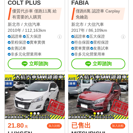
COLT PLUS
FABIA
優質代步車 僅跑11萬 給
僅跑8萬 認證車 Carplay
有需要的人購買
免鑰匙
新北市 /
大信汽車
新北市 /
大信汽車
2010年 / 112,163km
2017年 / 86,109km
認證車
五大保證
認證車
五大保證
里程保證
實車實價
符合保固
里程保證
友善試車
實車實價
友善試車
非多元化營業用車
非多元化營業用車
立即諮詢
立即諮詢
21.80
已售出
加入比較
加入比較
萬