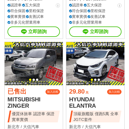
認證車
五大保證
認證車
五大保證
符合保固
里程保證
符合保固
里程保證
實車實價
友善試車
實車實價
友善試車
非多元化營業用車
非多元化營業用車
立即諮詢
立即諮詢
已售出
29.80
加入比較
加入比較
萬
MITSUBISHI
HYUNDAI
ZINGER
ELANTRA
優質休旅車 認證車 保證
頂級旗艦版 僅跑5萬 全車
實車實價
JGTC套件
新北市 /
大信汽車
新北市 /
大信汽車