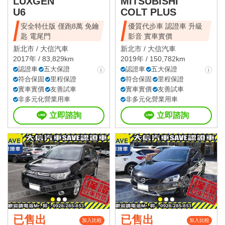
LUXGEN
MITSUBISHI
U6
COLT PLUS
安全特仕版 僅跑8萬 免鑰
優質代步車 認證車 升級
匙 電尾門
影音 實車實價
新北市 /
大信汽車
新北市 /
大信汽車
2017年 / 83,829km
2019年 / 150,782km
認證車
五大保證
認證車
五大保證
符合保固
里程保證
符合保固
里程保證
實車實價
友善試車
實車實價
友善試車
非多元化營業用車
非多元化營業用車
立即諮詢
立即諮詢
已售出
已售出
加入比較
加入比較