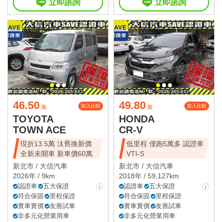
立即諮詢
立即諮詢
46.50
49.80
加入比較
加入比較
萬
萬
TOYOTA
HONDA
TOWN ACE
CR-V
現折13.5萬 汰舊換新價
低里程 僅跑5萬多 認證車
全新未開車 新車價60萬
VTI-S
新北市 /
大信汽車
新北市 /
大信汽車
2026年 / 9km
2018年 / 59,127km
認證車
五大保證
認證車
五大保證
符合保固
里程保證
符合保固
里程保證
實車實價
友善試車
實車實價
友善試車
非多元化營業用車
非多元化營業用車