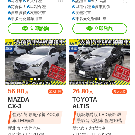
認證車
五大保證
認證車
五大保證
符合保固
里程保證
里程保證
實車實價
實車實價
友善試車
友善試車
非多元化營業用車
非多元化營業用車
立即諮詢
立即諮詢
56.80
26.80
加入比較
加入比較
萬
萬
MAZDA
TOYOTA
CX-3
ALTIS
僅跑1萬 原廠保養 ACC跟
頂級尊爵版 LED頭燈 環
車 LED頭燈
景影音 認證車 僅跑10萬
新北市 /
大信汽車
新北市 /
大信汽車
2023年 / 17,541km
2014年 / 107,839km