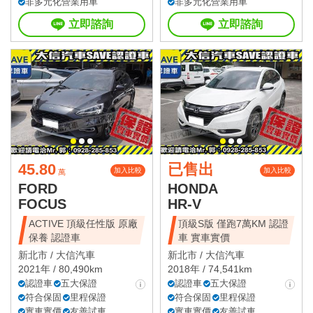
非多元化營業用車
非多元化營業用車
立即諮詢
立即諮詢
45.80
已售出
加入比較
加入比較
萬
FORD
HONDA
FOCUS
HR-V
ACTIVE 頂級任性版 原廠
頂級S版 僅跑7萬KM 認證
保養 認證車
車 實車實價
新北市 /
大信汽車
新北市 /
大信汽車
2021年 / 80,490km
2018年 / 74,541km
認證車
五大保證
認證車
五大保證
符合保固
里程保證
符合保固
里程保證
實車實價
友善試車
實車實價
友善試車