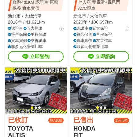
僅跑4萬KM 認證車 原廠
七人座 雙電滑+電尾門
保養 實車實價
ACC跟車
新北市 /
大信汽車
新北市 /
大信汽車
2016年 / 41,621km
2020年 / 106,697km
認證車
五大保證
認證車
五大保證
符合保固
里程保證
符合保固
里程保證
實車實價
友善試車
實車實價
友善試車
非多元化營業用車
非多元化營業用車
立即諮詢
立即諮詢
已收訂
已售出
加入比較
加入比較
TOYOTA
HONDA
ALTIS
FIT