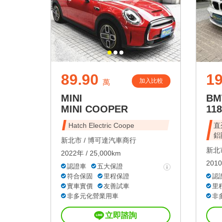
89.90
1
加入比較
萬
MINI
B
MINI COOPER
118
Hatch Electric Coope
直
鋁
新北市 /
博可達汽車商行
新北市
2022年 / 25,000km
2010
認證車
五大保證
符合保固
里程保證
認
實車實價
友善試車
里
非多元化營業用車
非
立即諮詢