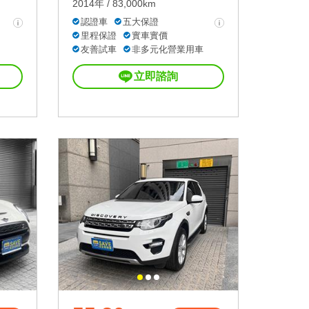
2014年 / 83,000km
認證車
五大保證
里程保證
實車實價
友善試車
非多元化營業用車
立即諮詢