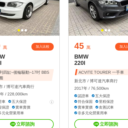
9
45
加入比較
加入
萬
萬
MW
BMW
I
220I
列四缸~後輪驅動~17吋 BBS
ACVITE TOURER 一手車
圈
新北市 /
博可達汽車商行
 /
博可達汽車商行
2017年 / 76,500km
年 / 228,000km
認證車
五大保證
證車
五大保證
符合保固
里程保證
程保證
實車實價
實車實價
友善試車
多元化營業用車
非多元化營業用車
立即諮詢
立即諮詢