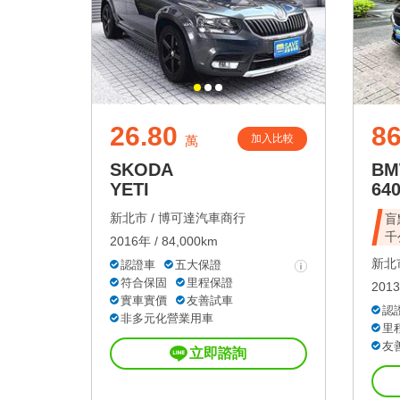
26.80
8
加入比較
萬
SKODA
B
YETI
640
新北市 /
博可達汽車商行
盲
千
2016年 / 84,000km
新北市
認證車
五大保證
符合保固
里程保證
2013
實車實價
友善試車
認
非多元化營業用車
里
友
立即諮詢