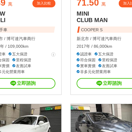
49
71.50
加入比較
加入
萬
萬
MW
MINI
LI
CLUB MAN
手車
COOPER S
 /
博可達汽車商行
新北市 /
博可達汽車商行
年 / 109,000km
2017年 / 86,000km
證車
五大保證
認證車
五大保證
合保固
里程保證
符合保固
里程保證
車實價
友善試車
實車實價
友善試車
多元化營業用車
非多元化營業用車
立即諮詢
立即諮詢