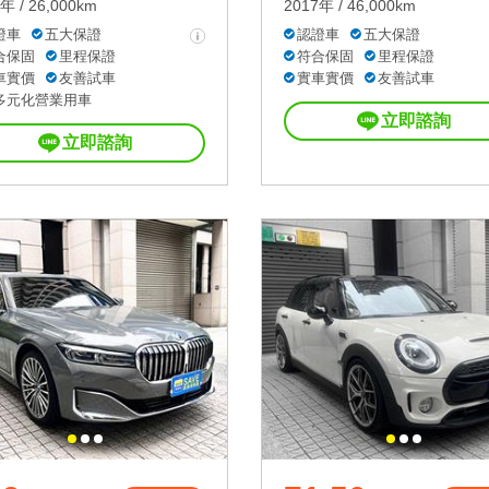
年 / 26,000km
2017年 / 46,000km
證車
五大保證
認證車
五大保證
合保固
里程保證
符合保固
里程保證
車實價
友善試車
實車實價
友善試車
多元化營業用車
立即諮詢
立即諮詢