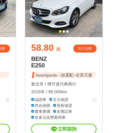
58.80
比較
加入比較
萬
BENZ
E250
Avantgarde ~加選配~全景天窗
新北市 /
博可達汽車商行
2015年 / 89,000km
認證車
五大保證
符合保固
里程保證
實車實價
友善試車
非多元化營業用車
立即諮詢