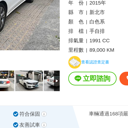
年 份
2015年
|
縣 市
新北市
|
顏 色
白色系
|
排 檔
手自排
|
排氣量
1991 CC
|
里程數
89,000 KM
|
查看認證查定書
立即諮詢
車輛通過168項
符合保固
友善試車