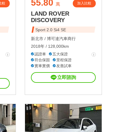
55.80
比較
加入比較
萬
LAND ROVER
DISCOVERY
Sport 2.0 Si4 SE
新北市 /
博可達汽車商行
2018年 / 128,000km
認證車
五大保證
符合保固
里程保證
實車實價
友善試車
立即諮詢