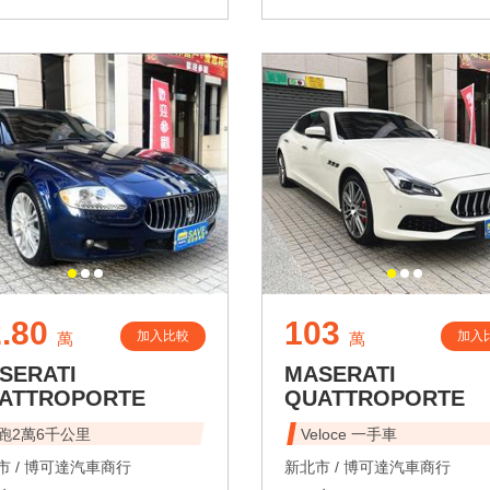
.80
103
加入比較
加入
萬
萬
SERATI
MASERATI
ATTROPORTE
QUATTROPORTE
跑2萬6千公里
Veloce 一手車
 /
博可達汽車商行
新北市 /
博可達汽車商行