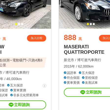
6
888
加入比較
加入
萬
萬
MW
MASERATI
I
QUATTROPORTE
新北市 /
博可達汽車商行
點偵測∼電動吸門~只跑4萬6
公里
2015年 / 62,000km
 /
博可達汽車商行
認證車
五大保證
符合保固
里程保證
年 / 46,000km
實車實價
友善試車
證車
五大保證
程保證
實車實價
立即諮詢
善試車
非多元化營業用車
立即諮詢