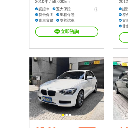
2010年 / 58,000km
2012
認證車
五大保證
認
符合保固
里程保證
符
實車實價
友善試車
實
非
立即諮詢