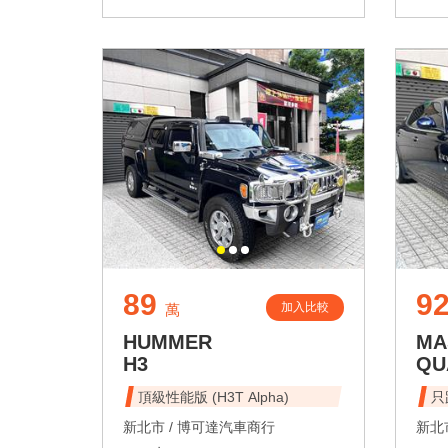
89
92
加入比較
萬
HUMMER
MA
H3
QU
頂級性能版 (H3T Alpha)
只
新北市 /
博可達汽車商行
新北市