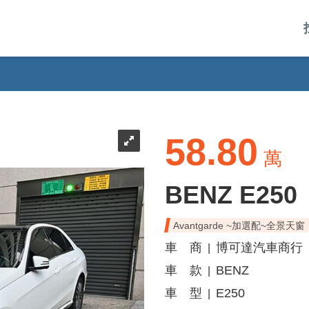
58.80
萬
BENZ E250
Avantgarde ~加選配~全景天窗
車 商
博可達汽車商行
|
車 款
BENZ
|
車 型
E250
|