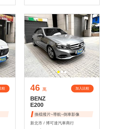
46
比較
加入比較
萬
BENZ
E200
換檔撥片~導航~倒車影像
新北市 /
博可達汽車商行