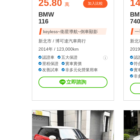
25.80
1
加入比較
萬
BMW
B
116
740
keyless~衛星導航~倒車顯影
一
新北市 /
博可達汽車商行
新北市
2014年 / 123,000km
2019
認證車
五大保證
認
里程保證
實車實價
符
友善試車
非多元化營業用車
實
非
立即諮詢