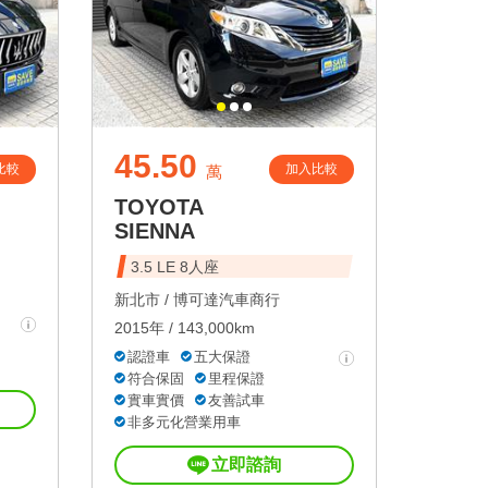
45.50
比較
加入比較
萬
TOYOTA
SIENNA
3.5 LE 8人座
新北市 /
博可達汽車商行
2015年 / 143,000km
認證車
五大保證
符合保固
里程保證
實車實價
友善試車
非多元化營業用車
立即諮詢