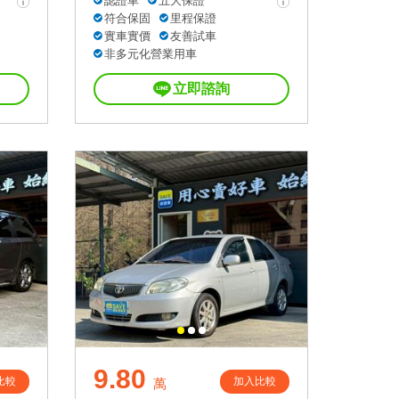
認證車
五大保證
符合保固
里程保證
實車實價
友善試車
非多元化營業用車
立即諮詢
9.80
比較
加入比較
萬