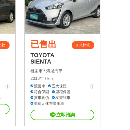
已售出
比較
加入比較
TOYOTA
SIENTA
桃園市 /
鴻揚汽車
2018年 / km
認證車
五大保證
符合保固
里程保證
車
實車實價
友善試車
非多元化營業用車
立即諮詢