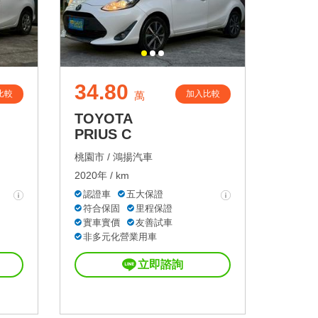
34.80
比較
加入比較
萬
TOYOTA
PRIUS C
桃園市 /
鴻揚汽車
2020年 / km
認證車
五大保證
符合保固
里程保證
實車實價
友善試車
非多元化營業用車
立即諮詢