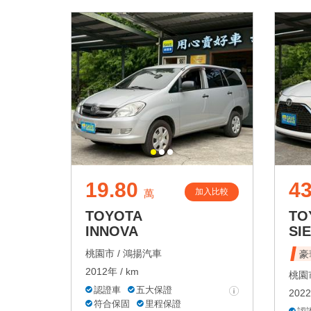
19.80
43
加入比較
萬
TOYOTA
TO
INNOVA
SI
桃園市 /
鴻揚汽車
豪
2012年 / km
桃園市
認證車
五大保證
2022
符合保固
里程保證