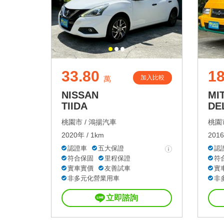
33.80
18
加入比較
萬
NISSAN
MI
TIIDA
DE
桃園市 /
鴻揚汽車
桃園市
2020年 / 1km
2016
認證車
五大保證
認
符合保固
里程保證
符
實車實價
友善試車
實
非多元化營業用車
非
立即諮詢