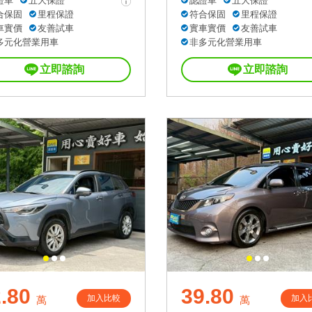
證車
五大保證
認證車
五大保證
合保固
里程保證
符合保固
里程保證
車實價
友善試車
實車實價
友善試車
多元化營業用車
非多元化營業用車
立即諮詢
立即諮詢
.80
39.80
加入比較
加入
萬
萬