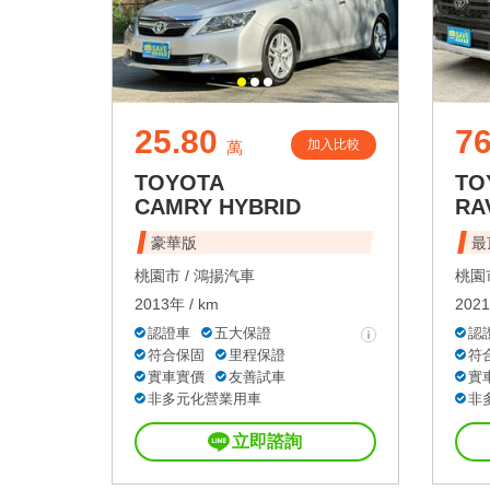
25.80
76
加入比較
萬
TOYOTA
TO
CAMRY HYBRID
RA
豪華版
最
桃園市 /
鴻揚汽車
桃園市
2013年 / km
2021
認證車
五大保證
認
符合保固
里程保證
符
實車實價
友善試車
實
非多元化營業用車
非
立即諮詢