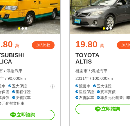
.80
19.80
加入比較
加入
萬
萬
TSUBISHI
TOYOTA
LICA
ALTIS
 /
鴻揚汽車
桃園市 /
鴻揚汽車
年 / 90,000km
2011年 / 100,000km
證車
五大保證
認證車
五大保證
合保固
里程保證
里程保證
實車實價
車實價
友善試車
友善試車
非多元化營業用
多元化營業用車
立即諮詢
立即諮詢