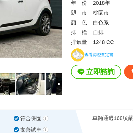
年 份
2018年
|
縣 市
桃園市
|
顏 色
白色系
|
排 檔
自排
|
排氣量
1248 CC
|
查看認證查定書
立即諮詢
車輛通過168項
符合保固
友善試車