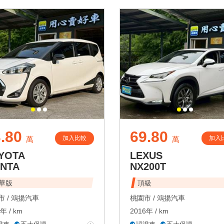
.80
69.80
加入比較
加入
萬
萬
YOTA
LEXUS
ENTA
NX200T
華版
頂級
 /
鴻揚汽車
桃園市 /
鴻揚汽車
年 / km
2016年 / km