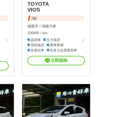
TOYOTA
VIOS
J版
桃園市 /
鴻揚汽車
2008年 / km
認證車
五大保證
里程保證
實車實價
友善試車
非多元化營業用車
立即諮詢