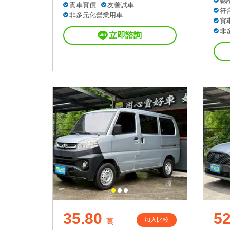
認
實車實價
友善試車
符
非多元化營業用車
實
非
立即諮詢
35.80
52
加入比較
萬