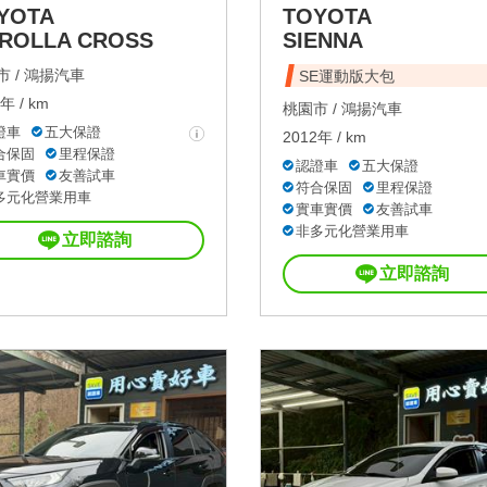
YOTA
TOYOTA
ROLLA CROSS
SIENNA
 /
鴻揚汽車
SE運動版大包
年 / km
桃園市 /
鴻揚汽車
證車
五大保證
2012年 / km
合保固
里程保證
認證車
五大保證
車實價
友善試車
符合保固
里程保證
多元化營業用車
實車實價
友善試車
非多元化營業用車
立即諮詢
立即諮詢