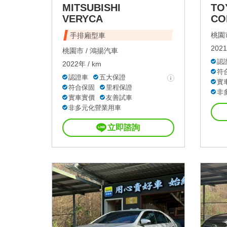
MITSUBISHI
TO
VERYCA
CO
桃園市
手排廂型車
2021
桃園市 /
鴻揚汽車
認
2022年 / km
符
認證車
五大保證
實
符合保固
里程保證
非
實車實價
友善試車
非多元化營業用車
立即諮詢