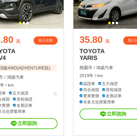
.80
35.80
加入比較
加入
萬
萬
YOTA
TOYOTA
V4
YARIS
桃園市 /
鴻揚汽車
頂級4WD(ADVENTURE款)
2019年 / km
 /
鴻揚汽車
認證車
五大保證
年 / km
符合保固
里程保證
證車
五大保證
實車實價
友善試車
合保固
里程保證
非多元化營業用車
車實價
友善試車
多元化營業用車
立即諮詢
立即諮詢