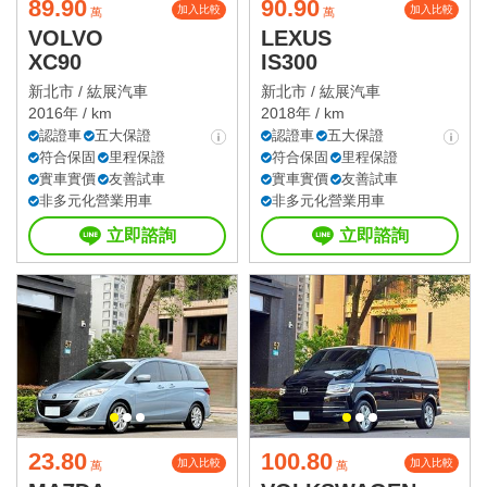
89.90
90.90
加入比較
加入比較
萬
萬
VOLVO
LEXUS
XC90
IS300
新北市 /
紘展汽車
新北市 /
紘展汽車
2016年 / km
2018年 / km
認證車
五大保證
認證車
五大保證
符合保固
里程保證
符合保固
里程保證
實車實價
友善試車
實車實價
友善試車
非多元化營業用車
非多元化營業用車
立即諮詢
立即諮詢
23.80
100.80
加入比較
加入比較
萬
萬