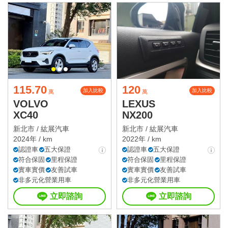
115.70
120
加入比較
加入比較
萬
萬
VOLVO
LEXUS
XC40
NX200
新北市 /
紘展汽車
新北市 /
紘展汽車
2024年 / km
2022年 / km
認證車
五大保證
認證車
五大保證
符合保固
里程保證
符合保固
里程保證
實車實價
友善試車
實車實價
友善試車
非多元化營業用車
非多元化營業用車
立即諮詢
立即諮詢