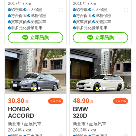
2017年 / km
2018年 / km
認證車
五大保證
認證車
五大保證
符合保固
里程保證
符合保固
里程保證
實車實價
友善試車
實車實價
友善試車
非多元化營業用車
非多元化營業用車
立即諮詢
立即諮詢
30.80
48.90
加入比較
加入比較
萬
萬
HONDA
BMW
ACCORD
320D
新北市 /
紘展汽車
新北市 /
紘展汽車
2014年 / km
2013年 / km