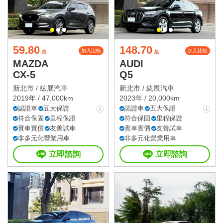
59.80
148.70
加入比較
加入比較
萬
萬
MAZDA
AUDI
CX-5
Q5
新北市 /
紘展汽車
新北市 /
紘展汽車
2019年 / 47,000km
2023年 / 20,000km
認證車
五大保證
認證車
五大保證
符合保固
里程保證
符合保固
里程保證
實車實價
友善試車
實車實價
友善試車
非多元化營業用車
非多元化營業用車
立即諮詢
立即諮詢