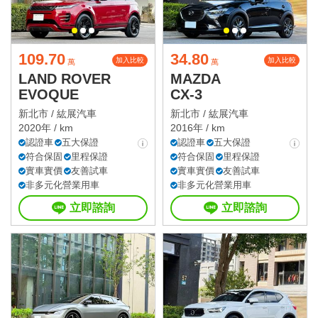
109.70
34.80
加入比較
加入比較
萬
萬
LAND ROVER
MAZDA
EVOQUE
CX-3
新北市 /
紘展汽車
新北市 /
紘展汽車
2020年 / km
2016年 / km
認證車
五大保證
認證車
五大保證
符合保固
里程保證
符合保固
里程保證
實車實價
友善試車
實車實價
友善試車
非多元化營業用車
非多元化營業用車
立即諮詢
立即諮詢