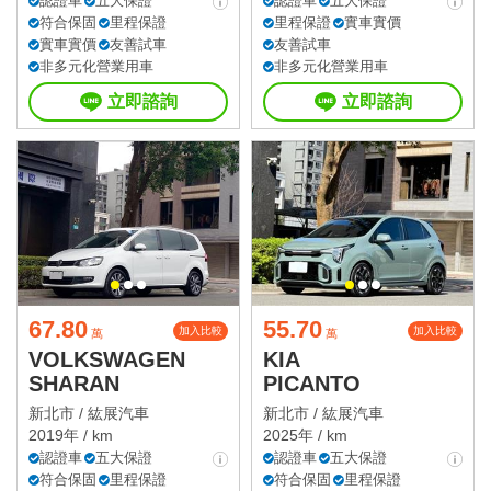
認證車
五大保證
認證車
五大保證
符合保固
里程保證
里程保證
實車實價
實車實價
友善試車
友善試車
非多元化營業用車
非多元化營業用車
立即諮詢
立即諮詢
67.80
55.70
加入比較
加入比較
萬
萬
VOLKSWAGEN
KIA
SHARAN
PICANTO
新北市 /
紘展汽車
新北市 /
紘展汽車
2019年 / km
2025年 / km
認證車
五大保證
認證車
五大保證
符合保固
里程保證
符合保固
里程保證