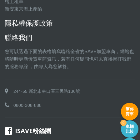
格上租車
新安東京海上產險
隱私權保護政策
聯絡我們
您可以透過下面的表格填寫聯絡全省的SAVE加盟車商，網站也
將隨時更新優質車商資訊，若有任何疑問也可以直接撥打我們
的服務專線 ，由專人為您解答。
244-55 新北市林口區三民路136號
0800-308-888
幫你
賣車
0
車輛
ISAVE粉絲團
比較