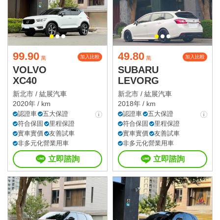
99.90
49.80
加入比較
加入比較
萬
萬
VOLVO
SUBARU
XC40
LEVORG
新北市 /
紘展汽車
新北市 /
紘展汽車
2020年 / km
2018年 / km
認證車
五大保證
認證車
五大保證
符合保固
里程保證
符合保固
里程保證
實車實價
友善試車
實車實價
友善試車
非多元化營業用車
非多元化營業用車
立即諮詢
立即諮詢