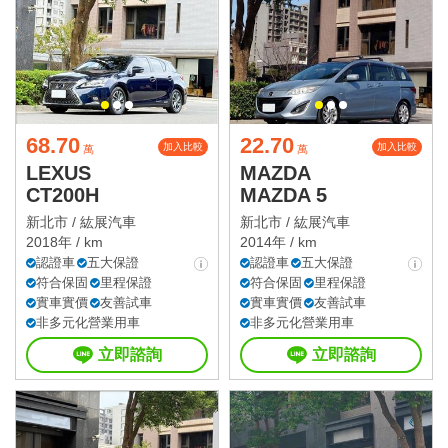
68.70
22.70
加入比較
加入比較
萬
萬
LEXUS
MAZDA
CT200H
MAZDA 5
新北市 /
紘展汽車
新北市 /
紘展汽車
2018年 / km
2014年 / km
認證車
五大保證
認證車
五大保證
符合保固
里程保證
符合保固
里程保證
實車實價
友善試車
實車實價
友善試車
非多元化營業用車
非多元化營業用車
立即諮詢
立即諮詢