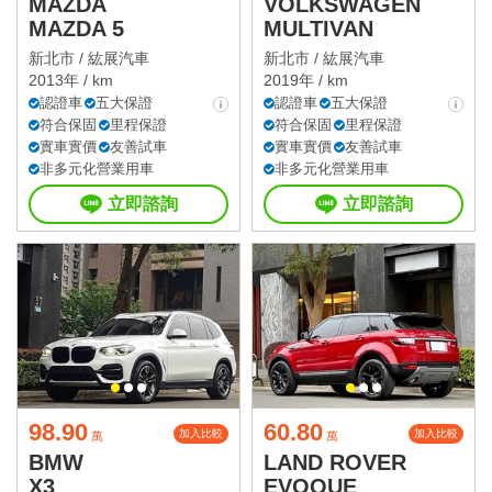
MAZDA
VOLKSWAGEN
MAZDA 5
MULTIVAN
新北市 /
紘展汽車
新北市 /
紘展汽車
2013年 / km
2019年 / km
認證車
五大保證
認證車
五大保證
符合保固
里程保證
符合保固
里程保證
實車實價
友善試車
實車實價
友善試車
非多元化營業用車
非多元化營業用車
立即諮詢
立即諮詢
98.90
60.80
加入比較
加入比較
萬
萬
BMW
LAND ROVER
X3
EVOQUE