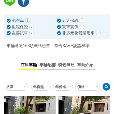
認證車
五大保證
里程保證
實車實價
友善試車
非多元化營業用車
車輛通過168項嚴格檢查，符合SAVE認證標準
在庫車輛
車輛配備
特色陳述
車商介紹