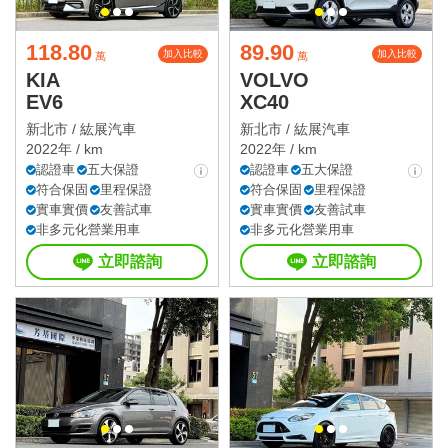
118.80
89.90
加入比較
加入比較
萬
萬
KIA
VOLVO
EV6
XC40
新北市 /
紘展汽車
新北市 /
紘展汽車
2022年 / km
2022年 / km
認證車
五大保證
認證車
五大保證
符合保固
里程保證
符合保固
里程保證
實車實價
友善試車
實車實價
友善試車
非多元化營業用車
非多元化營業用車
立即諮詢
立即諮詢