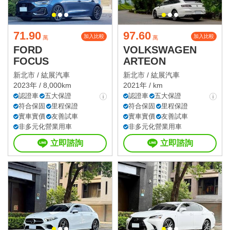
71.90
97.60
加入比較
加入比較
萬
萬
FORD
VOLKSWAGEN
FOCUS
ARTEON
新北市 /
紘展汽車
新北市 /
紘展汽車
2023年 / 8,000km
2021年 / km
認證車
五大保證
認證車
五大保證
符合保固
里程保證
符合保固
里程保證
實車實價
友善試車
實車實價
友善試車
非多元化營業用車
非多元化營業用車
立即諮詢
立即諮詢