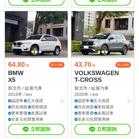
64.80
43.70
加入比較
加入比較
萬
萬
BMW
VOLKSWAGEN
X5
T-CROSS
新北市 /
紘展汽車
新北市 /
紘展汽車
2015年 / km
2020年 / km
認證車
五大保證
認證車
五大保證
符合保固
里程保證
符合保固
里程保證
實車實價
友善試車
實車實價
友善試車
非多元化營業用車
非多元化營業用車
立即諮詢
立即諮詢