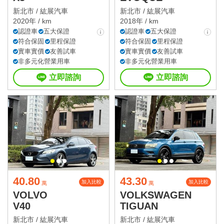
新北市 /
紘展汽車
新北市 /
紘展汽車
2020年 / km
2018年 / km
認證車
五大保證
認證車
五大保證
符合保固
里程保證
符合保固
里程保證
實車實價
友善試車
實車實價
友善試車
非多元化營業用車
非多元化營業用車
立即諮詢
立即諮詢
40.80
43.30
加入比較
加入比較
萬
萬
VOLVO
VOLKSWAGEN
V40
TIGUAN
新北市 /
紘展汽車
新北市 /
紘展汽車