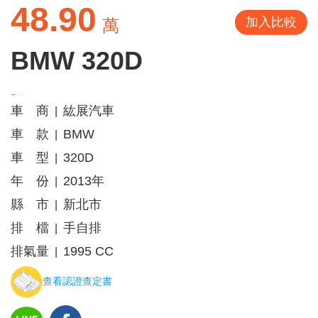
48.90
加入比較
萬
BMW 320D
車 商
紘展汽車
|
車 款
BMW
|
車 型
320D
|
年 份
2013年
|
縣 市
新北市
|
排 檔
手自排
|
排氣量
1995 CC
|
查看認證查定書