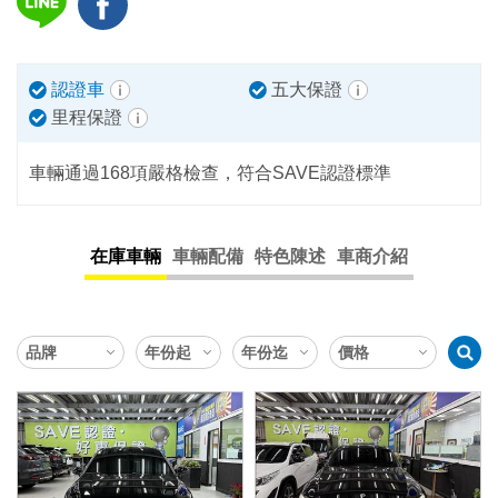
認證車
五大保證
里程保證
車輛通過168項嚴格檢查，符合SAVE認證標準
在庫車輛
車輛配備
特色陳述
車商介紹