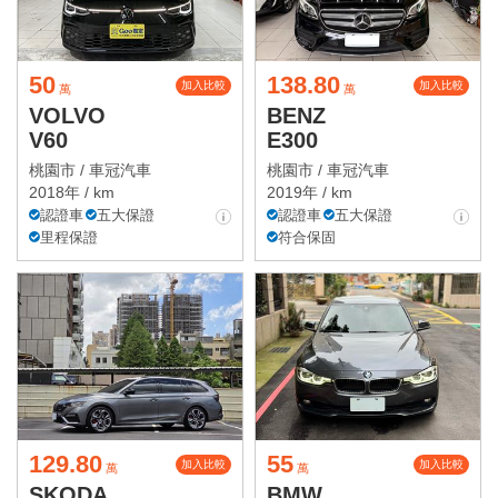
50
138.80
加入比較
加入比較
萬
萬
VOLVO
BENZ
V60
E300
桃園市 /
車冠汽車
桃園市 /
車冠汽車
2018年 / km
2019年 / km
認證車
五大保證
認證車
五大保證
里程保證
符合保固
129.80
55
加入比較
加入比較
萬
萬
SKODA
BMW