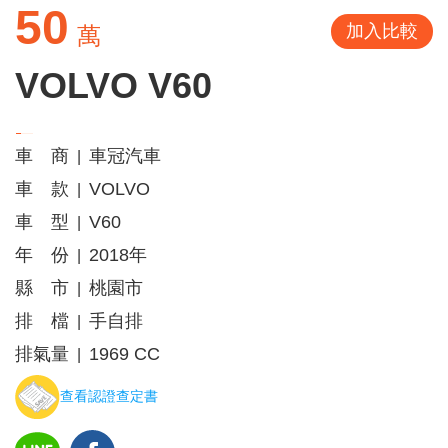
50
加入比較
萬
VOLVO V60
車 商
車冠汽車
|
車 款
VOLVO
|
車 型
V60
|
年 份
2018年
|
縣 市
桃園市
|
排 檔
手自排
|
排氣量
1969 CC
|
查看認證查定書