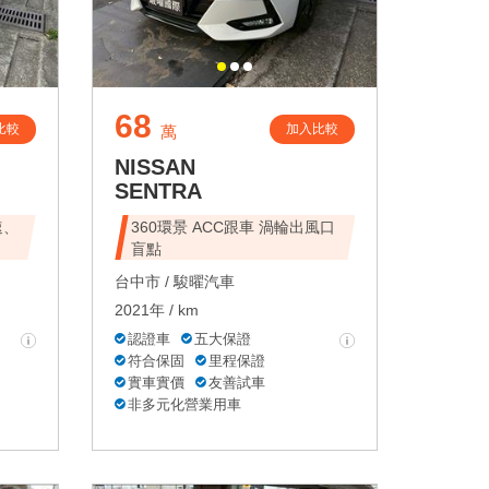
68
比較
加入比較
萬
NISSAN
SENTRA
速、
360環景 ACC跟車 渦輪出風口
盲點
台中市 /
駿曜汽車
2021年 / km
認證車
五大保證
符合保固
里程保證
實車實價
友善試車
非多元化營業用車