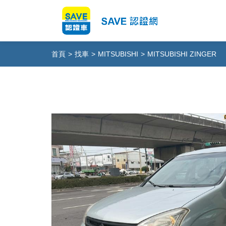
首頁
>
找車
>
MITSUBISHI
>
MITSUBISHI ZINGER