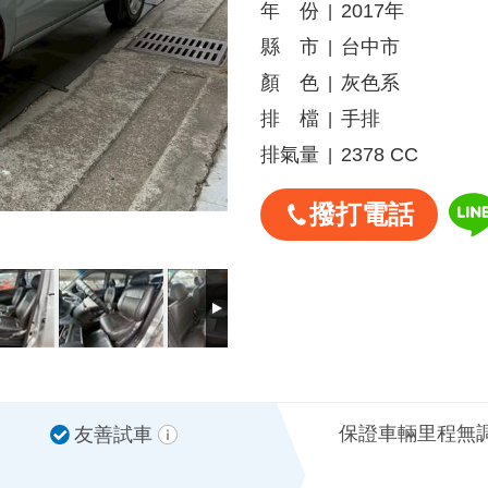
年 份
2017年
|
縣 市
台中市
|
顏 色
灰色系
|
排 檔
手排
|
排氣量
2378 CC
|
撥打電話
保證車輛里程無
友善試車