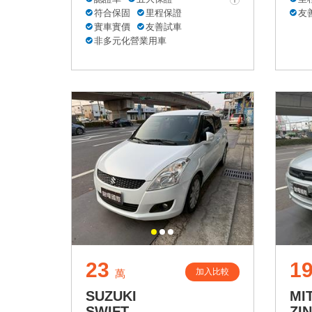
符合保固
里程保證
友
實車實價
友善試車
非多元化營業用車
23
1
加入比較
萬
SUZUKI
MI
SWIFT
ZI