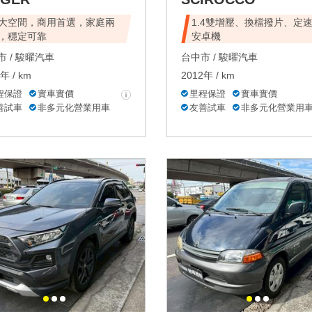
大空間，商用首選，家庭兩
1.4雙增壓、換檔撥片、定
，穩定可靠
安卓機
 /
駿曜汽車
台中市 /
駿曜汽車
年 / km
2012年 / km
程保證
實車實價
里程保證
實車實價
善試車
非多元化營業用車
友善試車
非多元化營業用