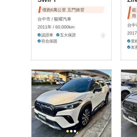
僅跑6萬公里 五門掀背
超
用
台中市 /
駿曜汽車
台中市
2011年 / 60,000km
2017
認證車
五大保證
符合保固
里
友