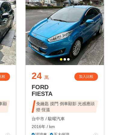
24
比較
加入比較
萬
FORD
FIESTA
倒車顯
免鑰匙 摸門 倒車顯影 光感應頭
燈 恆溫
台中市 /
駿曜汽車
2016年 / km
認證車
五大保證