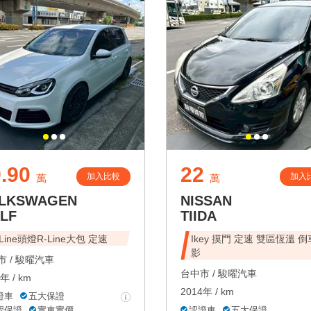
.90
22
加入比較
加入
萬
萬
LKSWAGEN
NISSAN
LF
TIIDA
-Line頭燈R-Line大包 定速
Ikey 摸門 定速 雙區恆溫 
影
 /
駿曜汽車
台中市 /
駿曜汽車
年 / km
2014年 / km
證車
五大保證
程保證
實車實價
認證車
五大保證