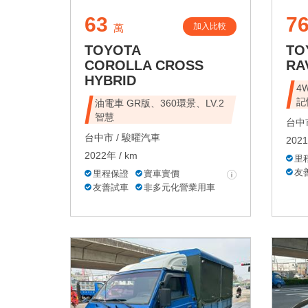
63
7
加入比較
萬
TOYOTA
TO
COROLLA CROSS
RA
HYBRID
4
記
油電車 GR版、360環景、LV.2
智慧
台中市
台中市 /
駿曜汽車
2021
2022年 / km
里
友
里程保證
實車實價
友善試車
非多元化營業用車