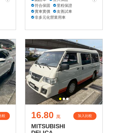
符合保固
里程保證
實車實價
友善試車
非多元化營業用車
16.80
比較
加入比較
萬
MITSUBISHI
DELICA