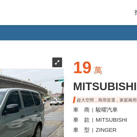
19
萬
MITSUBISHI
超大空間，商用首選，家庭兩用
車 商
駿曜汽車
|
車 款
MITSUBISHI
|
車 型
ZINGER
|