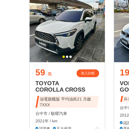
59
19
加入比較
萬
TOYOTA
VO
COROLLA CROSS
GO
油電旗艦版 平均油耗21 月繳
R
7XXX
台中市
台中市 /
駿曜汽車
2012
2021年 / km
認
認證車
五大保證
里