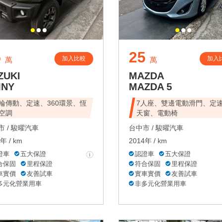
5
25
加入比較
加入
萬
萬
ZUKI
MAZDA
MNY
MAZDA 5
輪傳動、定速、360環景、恆
7人座、雙邊電動滑門、定
空調
天窗、電動椅
 /
駿曜汽車
台中市 /
駿曜汽車
年 / km
2014年 / km
證車
五大保證
認證車
五大保證
合保固
里程保證
符合保固
里程保證
車實價
友善試車
實車實價
友善試車
多元化營業用車
非多元化營業用車