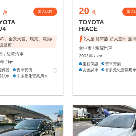
6
20
加入比較
加入
萬
萬
YOTA
TOYOTA
V4
HIACE
WD、全景天窗、環景、電動/
2人座 貨車版 超大空間 無
憶座椅
台中市 /
駿曜汽車
 /
駿曜汽車
2003年 / km
年 / km
里程保證
實車實價
程保證
實車實價
友善試車
非多元化營業用
善試車
非多元化營業用車