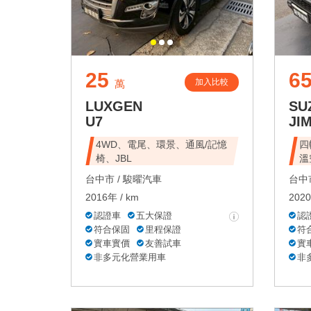
25
6
加入比較
萬
LUXGEN
SU
U7
JI
4WD、電尾、環景、通風/記憶
四
椅、JBL
溫
台中市 /
駿曜汽車
台中市
2016年 / km
2020
認證車
五大保證
認
符合保固
里程保證
符
實車實價
友善試車
實
非多元化營業用車
非