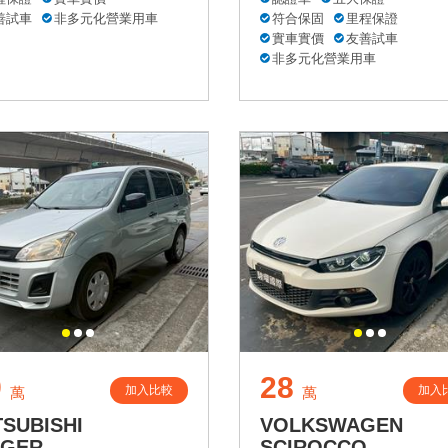
善試車
非多元化營業用車
符合保固
里程保證
實車實價
友善試車
非多元化營業用車
9
28
加入比較
加入
萬
萬
TSUBISHI
VOLKSWAGEN
NGER
SCIROCCO