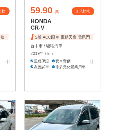
59.90
比較
加入比較
萬
HONDA
CR-V
待修
S版 ACC跟車 電動天窗 電尾門
台中市 /
駿曜汽車
2019年 / km
里程保證
實車實價
車
友善試車
非多元化營業用車