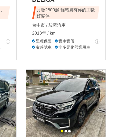
速、
月繳2800起 輕鬆擁有你的工啜
好夥伴
台中市 /
駿曜汽車
2013年 / km
里程保證
實車實價
車
友善試車
非多元化營業用車