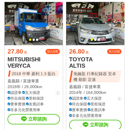
27.80
26.80
加入比較
加入比較
萬
萬
MITSUBISHI
TOYOTA
VERYCA
ALTIS
2018 中華 菱利 1.3 藍白
免鑰匙 行車紀錄器 安卓
機 顯影 定速
嘉義縣 /
富捷車業
2018年 / 26,000km
嘉義縣 /
富捷車業
2014年 / 164,000km
認證車
五大保證
符合保固
里程保證
認證車
五大保證
實車實價
友善試車
符合保固
里程保證
非多元化營業用車
實車實價
友善試車
非多元化營業用車
立即諮詢
立即諮詢