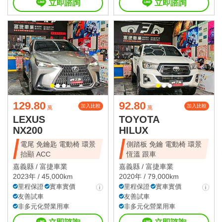
立即諮詢
立即諮詢
129.80
92.80
加入比較
加入比較
萬
萬
LEXUS
TOYOTA
NX200
HILUX
電尾 免鑰匙 電動椅 環景
側踏板 免鑰 電動椅 環景
抬顯 ACC
恆溫 跟車
嘉義縣 /
富捷車業
嘉義縣 /
富捷車業
2023年 / 45,000km
2020年 / 79,000km
里程保證
實車實價
里程保證
實車實價
友善試車
友善試車
非多元化營業用車
非多元化營業用車