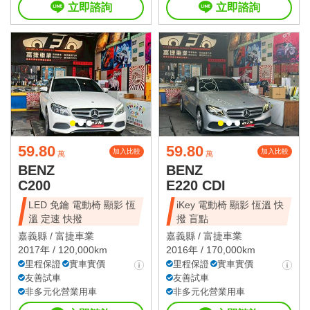
立即諮詢
立即諮詢
59.80
59.80
加入比較
加入比較
萬
萬
BENZ
BENZ
C200
E220 CDI
LED 免鑰 電動椅 顯影 恆
iKey 電動椅 顯影 恆溫 快
溫 定速 快撥
撥 盲點
嘉義縣 /
富捷車業
嘉義縣 /
富捷車業
2017年 / 120,000km
2016年 / 170,000km
里程保證
實車實價
里程保證
實車實價
友善試車
友善試車
非多元化營業用車
非多元化營業用車