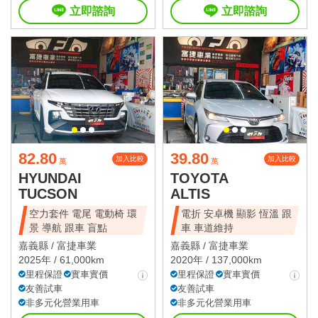
立即諮詢
立即諮詢
82.80
39.80
加入比較
加入比較
萬
萬
HYUNDAI
TOYOTA
TUCSON
ALTIS
空力套件 電尾 電動椅 環
電折 安卓機 顯影 恆溫 跟
景 導航 跟車 盲點
車 車道維持
嘉義縣 /
富捷車業
嘉義縣 /
富捷車業
2025年 / 61,000km
2020年 / 137,000km
里程保證
實車實價
里程保證
實車實價
友善試車
友善試車
非多元化營業用車
非多元化營業用車