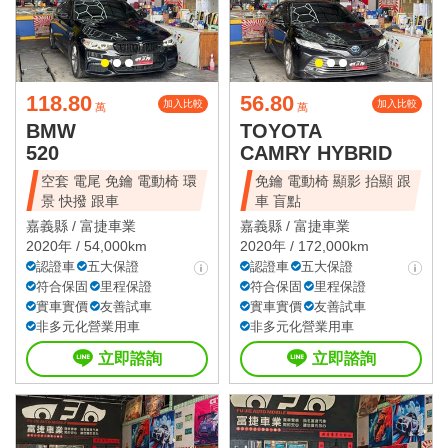
118.80
56.80
加入比較
加入比較
萬
萬
BMW
TOYOTA
520
CAMRY HYBRID
空套 電尾 免鑰 電動椅 環
免鑰 電動椅 顯影 抬顯 跟
景 快撥 跟車
車 盲點
嘉義縣 /
富捷車業
嘉義縣 /
富捷車業
2020年 / 54,000km
2020年 / 172,000km
認證車
五大保證
認證車
五大保證
符合保固
里程保證
符合保固
里程保證
實車實價
友善試車
實車實價
友善試車
非多元化營業用車
非多元化營業用車
立即諮詢
立即諮詢