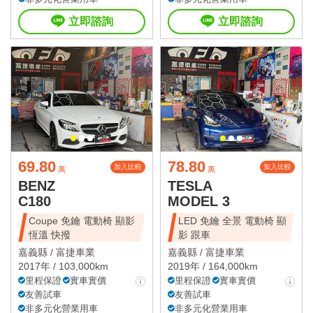
立即諮詢
立即諮詢
69.80
78.80
加入比較
加入比較
萬
萬
BENZ
TESLA
C180
MODEL 3
Coupe 免鑰 電動椅 顯影
LED 免鑰 全景 電動椅 顯
恆溫 快撥
影 跟車
嘉義縣 /
富捷車業
嘉義縣 /
富捷車業
2017年 / 103,000km
2019年 / 164,000km
里程保證
實車實價
里程保證
實車實價
友善試車
友善試車
非多元化營業用車
非多元化營業用車