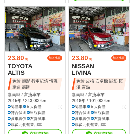
23.80
23.80
加入比較
加入比較
萬
萬
TOYOTA
NISSAN
ALTIS
LIVINA
免鑰 顯影 行車紀錄 恆溫
免鑰 皮椅 安卓機 顯影 恆
定速 循跡
溫 盲點
嘉義縣 /
富捷車業
嘉義縣 /
富捷車業
2015年 / 243,000km
2018年 / 101,000km
認證車
五大保證
認證車
五大保證
符合保固
里程保證
符合保固
里程保證
實車實價
友善試車
實車實價
友善試車
非多元化營業用車
非多元化營業用車