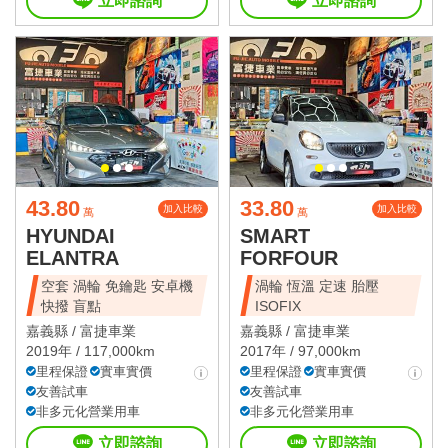
立即諮詢
立即諮詢
43.80
33.80
加入比較
加入比較
萬
萬
HYUNDAI
SMART
ELANTRA
FORFOUR
空套 渦輪 免鑰匙 安卓機
渦輪 恆溫 定速 胎壓
快撥 盲點
ISOFIX
嘉義縣 /
富捷車業
嘉義縣 /
富捷車業
2019年 / 117,000km
2017年 / 97,000km
里程保證
實車實價
里程保證
實車實價
友善試車
友善試車
非多元化營業用車
非多元化營業用車
立即諮詢
立即諮詢