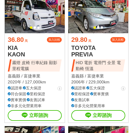
36.80
29.80
加入比較
加入比較
萬
萬
KIA
TOYOTA
KAON
PREVIA
霧燈 皮椅 行車紀錄 顯影
HID 電折 電滑門 全景 電
里程電腦
動椅 恆溫
嘉義縣 /
富捷車業
嘉義縣 /
富捷車業
2020年 / 127,000km
2006年 / 229,000km
認證車
五大保證
認證車
五大保證
符合保固
里程保證
里程保證
實車實價
實車實價
友善試車
友善試車
非多元化營業用車
非多元化營業用車
立即諮詢
立即諮詢