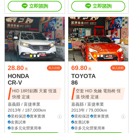
立即諮詢
立即諮詢
28.80
69.80
加入比較
加入比較
萬
萬
HONDA
TOYOTA
CR-V
86
HID 18吋鋁圈 天窗 恆溫
空套 HID 免鑰 電熱椅 恆
快撥 定速
溫 快撥 定速
嘉義縣 /
富捷車業
嘉義縣 /
富捷車業
2013年 / 187,000km
2013年 / 79,000km
里程保證
實車實價
里程保證
實車實價
友善試車
友善試車
非多元化營業用車
非多元化營業用車