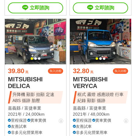
立即諮詢
立即諮詢
39.80
32.80
加入比較
加入比較
萬
萬
MITSUBISHI
MITSUBISHI
DELICA
VERYCA
升降機 顯影 抬顯 定速
框式 霧燈 感應頭燈 行車
ABS 循跡 胎壓
紀錄 顯影 循跡
嘉義縣 /
富捷車業
嘉義縣 /
富捷車業
2021年 / 24,000km
2021年 / 48,000km
里程保證
實車實價
里程保證
實車實價
友善試車
友善試車
非多元化營業用車
非多元化營業用車