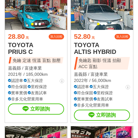
28.80
52.80
加入比較
加入比較
萬
萬
TOYOTA
TOYOTA
PRIUS C
ALTIS HYBRID
免鑰 定速 恆溫 盲點 胎壓
免鑰匙 顯影 恆溫 抬顯
ACC 盲點
嘉義縣 /
富捷車業
2021年 / 185,000km
嘉義縣 /
富捷車業
2022年 / 56,000km
認證車
五大保證
符合保固
里程保證
認證車
五大保證
實車實價
友善試車
符合保固
里程保證
非多元化營業用車
實車實價
友善試車
非多元化營業用車
立即諮詢
立即諮詢