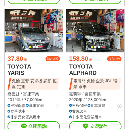
37.80
158.80
加入比較
加入比較
萬
萬
TOYOTA
TOYOTA
YARIS
ALPHARD
免鑰 空套 安卓機 顯影 恆
電滑門 免鑰 全景 JBL 環
溫 定速
景 跟車
嘉義縣 /
富捷車業
嘉義縣 /
富捷車業
2019年 / 77,000km
2020年 / 123,000km
里程保證
實車實價
里程保證
實車實價
友善試車
友善試車
非多元化營業用車
非多元化營業用車
立即諮詢
立即諮詢