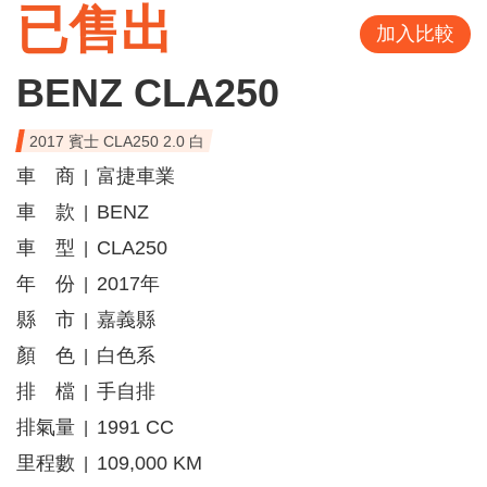
已售出
加入比較
BENZ CLA250
2017 賓士 CLA250 2.0 白
車 商
富捷車業
|
車 款
BENZ
|
車 型
CLA250
|
年 份
2017年
|
縣 市
嘉義縣
|
顏 色
白色系
|
排 檔
手自排
|
排氣量
1991 CC
|
里程數
109,000 KM
|