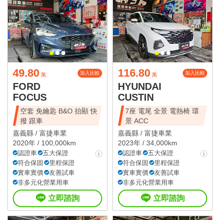
49.80
116.80
加入比較
加入比較
萬
萬
FORD
HYUNDAI
FOCUS
CUSTIN
空套 免鑰匙 B&O 抬顯 快
7座 電尾 全景 電熱椅 環
撥 跟車
景 ACC
嘉義縣 /
富捷車業
嘉義縣 /
富捷車業
2020年 / 100,000km
2023年 / 34,000km
認證車
五大保證
認證車
五大保證
符合保固
里程保證
符合保固
里程保證
實車實價
友善試車
實車實價
友善試車
非多元化營業用車
非多元化營業用車
立即諮詢
立即諮詢