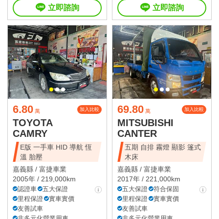
立即諮詢
立即諮詢
6.80
69.80
加入比較
加入比較
萬
萬
TOYOTA
MITSUBISHI
CAMRY
CANTER
E版 一手車 HID 導航 恆
五期 自排 霧燈 顯影 篷式
溫 胎壓
木床
嘉義縣 /
富捷車業
嘉義縣 /
富捷車業
2005年 / 219,000km
2017年 / 221,000km
認證車
五大保證
五大保證
符合保固
里程保證
實車實價
里程保證
實車實價
友善試車
友善試車
非多元化營業用車
非多元化營業用車