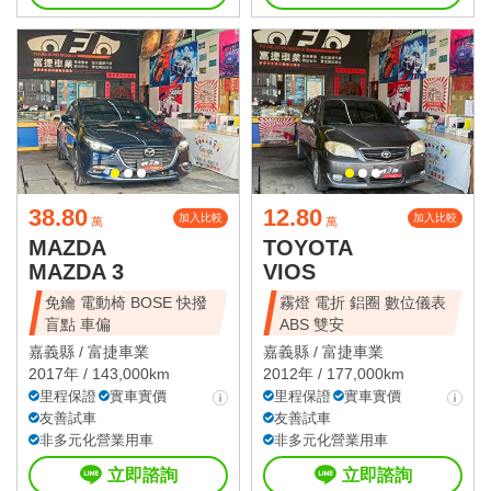
38.80
12.80
加入比較
加入比較
萬
萬
MAZDA
TOYOTA
MAZDA 3
VIOS
免鑰 電動椅 BOSE 快撥
霧燈 電折 鋁圈 數位儀表
盲點 車偏
ABS 雙安
嘉義縣 /
富捷車業
嘉義縣 /
富捷車業
2017年 / 143,000km
2012年 / 177,000km
里程保證
實車實價
里程保證
實車實價
友善試車
友善試車
非多元化營業用車
非多元化營業用車
立即諮詢
立即諮詢