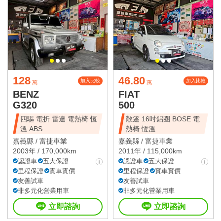
128
46.80
加入比較
加入比較
萬
萬
BENZ
FIAT
G320
500
四驅 電折 雷達 電熱椅 恆
敞篷 16吋鋁圈 BOSE 電
溫 ABS
熱椅 恆溫
嘉義縣 /
富捷車業
嘉義縣 /
富捷車業
2003年 / 170,000km
2011年 / 115,000km
認證車
五大保證
認證車
五大保證
里程保證
實車實價
里程保證
實車實價
友善試車
友善試車
非多元化營業用車
非多元化營業用車
立即諮詢
立即諮詢