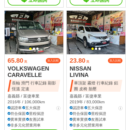
立即諮詢
立即諮詢
65.80
23.80
加入比較
加入比較
萬
萬
VOLKSWAGEN
NISSAN
CARAVELLE
LIVINA
長軸 滑門 行車記錄 顯影
車頂架 霧燈 行車紀錄 鋁
恆溫 定速
圈 皮椅 胎壓
嘉義縣 /
富捷車業
嘉義縣 /
富捷車業
2016年 / 106,000km
2019年 / 83,000km
認證車
五大保證
認證車
五大保證
符合保固
里程保證
符合保固
里程保證
實車實價
友善試車
實車實價
友善試車
非多元化營業用車
非多元化營業用車