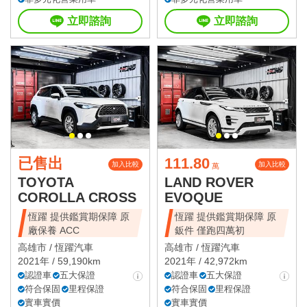
立即諮詢
立即諮詢
已售出
111.80
加入比較
加入比較
萬
TOYOTA
LAND ROVER
COROLLA CROSS
EVOQUE
恆躍 提供鑑賞期保障 原
恆躍 提供鑑賞期保障 原
廠保養 ACC
鈑件 僅跑四萬初
高雄市 /
恆躍汽車
高雄市 /
恆躍汽車
2021年 / 59,190km
2021年 / 42,972km
認證車
五大保證
認證車
五大保證
符合保固
里程保證
符合保固
里程保證
實車實價
實車實價