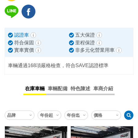
認證車
五大保證
符合保固
里程保證
實車實價
非多元化營業用車
車輛通過168項嚴格檢查，符合SAVE認證標準
在庫車輛
車輛配備
特色陳述
車商介紹