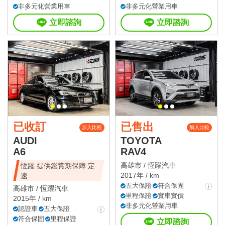
非多元化營業用車
非多元化營業用車
立即諮詢
立即諮詢
已收訂
已售出
加入比較
加入比較
AUDI
TOYOTA
A6
RAV4
高雄市 /
恆躍汽車
恆躍 提供鑑賞期保障 定
2017年 / km
速
五大保證
符合保固
高雄市 /
恆躍汽車
里程保證
實車實價
2015年 / km
非多元化營業用車
認證車
五大保證
符合保固
里程保證
立即諮詢