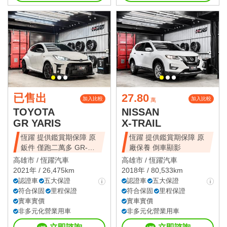
已售出
27.80
加入比較
加入比較
萬
TOYOTA
NISSAN
GR YARIS
X-TRAIL
恆躍 提供鑑賞期保障 原
恆躍 提供鑑賞期保障 原
鈑件 僅跑二萬多 GR-
廠保養 倒車顯影
FOUR
高雄市 /
恆躍汽車
高雄市 /
恆躍汽車
2021年 / 26,475km
2018年 / 80,533km
認證車
五大保證
認證車
五大保證
符合保固
里程保證
符合保固
里程保證
實車實價
實車實價
非多元化營業用車
非多元化營業用車