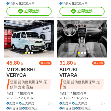
非多元化營業用車
非多元化營業用車
立即諮詢
立即諮詢
45.80
31.80
加入比較
加入比較
萬
萬
MITSUBISHI
SUZUKI
VERYCA
VITARA
恆躍 提供鑑賞期保障 原
恆躍 提供鑑賞期保障 定
鈑件 定速 盲點
速
高雄市 /
恆躍汽車
高雄市 /
恆躍汽車
2023年 / 29,913km
2017年 / 107,271km
認證車
五大保證
認證車
五大保證
符合保固
里程保證
符合保固
里程保證