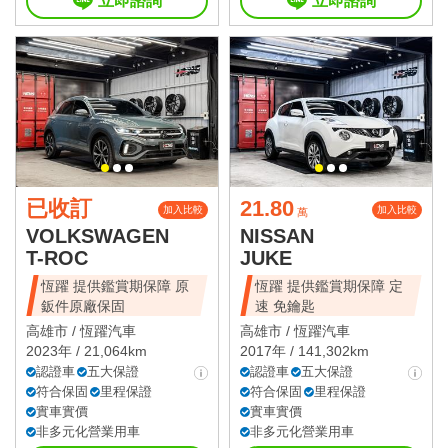
立即諮詢
立即諮詢
已收訂
21.80
加入比較
加入比較
萬
VOLKSWAGEN
NISSAN
T-ROC
JUKE
恆躍 提供鑑賞期保障 原
恆躍 提供鑑賞期保障 定
鈑件原廠保固
速 免鑰匙
高雄市 /
恆躍汽車
高雄市 /
恆躍汽車
2023年 / 21,064km
2017年 / 141,302km
認證車
五大保證
認證車
五大保證
符合保固
里程保證
符合保固
里程保證
實車實價
實車實價
非多元化營業用車
非多元化營業用車