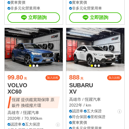
實車實價
實車實價
非多元化營業用車
非多元化營業用車
立即諮詢
立即諮詢
99.80
888
加入比較
加入比較
萬
萬
VOLVO
SUBARU
XC60
XV
高雄市 /
恆躍汽車
恆躍 提供鑑賞期保障 原
2022年 / km
鈑件 換檔撥片環
認證車
五大保證
高雄市 /
恆躍汽車
符合保固
里程保證
2020年 / 70,990km
實車實價
認證車
五大保證
非多元化營業用車