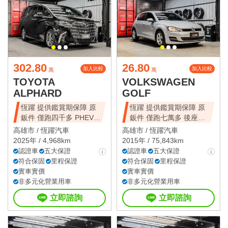
302.80
26.80
加入比較
加入比較
萬
萬
TOYOTA
VOLKSWAGEN
ALPHARD
GOLF
恆躍 提供鑑賞期保障 原
恆躍 提供鑑賞期保障 原
鈑件 僅跑四千多 PHEV
鈑件 僅跑七萬多 後座出
原廠保固
風口
高雄市 /
恆躍汽車
高雄市 /
恆躍汽車
2025年 / 4,968km
2015年 / 75,843km
認證車
五大保證
認證車
五大保證
符合保固
里程保證
符合保固
里程保證
實車實價
實車實價
非多元化營業用車
非多元化營業用車
立即諮詢
立即諮詢