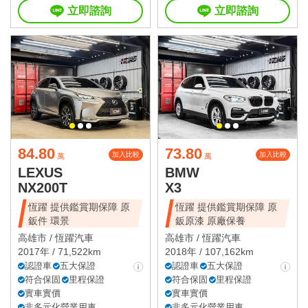
立即諮詢
立即諮詢
84.80
73.80
加入比較
加入比較
萬
萬
LEXUS
BMW
NX200T
X3
恆躍 提供鑑賞期保障 原
恆躍 提供鑑賞期保障 原
鈑件 環景
鈑原漆 原廠保養
高雄市 /
恆躍汽車
高雄市 /
恆躍汽車
2017年 / 71,522km
2018年 / 107,162km
認證車
五大保證
認證車
五大保證
符合保固
里程保證
符合保固
里程保證
實車實價
實車實價
非多元化營業用車
非多元化營業用車