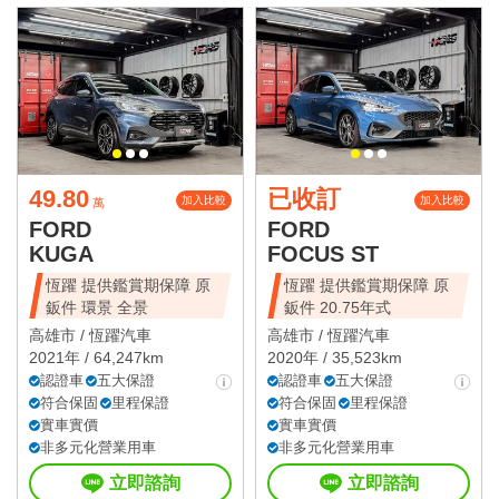
49.80
已收訂
加入比較
加入比較
萬
FORD
FORD
KUGA
FOCUS ST
恆躍 提供鑑賞期保障 原
恆躍 提供鑑賞期保障 原
鈑件 環景 全景
鈑件 20.75年式
高雄市 /
恆躍汽車
高雄市 /
恆躍汽車
2021年 / 64,247km
2020年 / 35,523km
認證車
五大保證
認證車
五大保證
符合保固
里程保證
符合保固
里程保證
實車實價
實車實價
非多元化營業用車
非多元化營業用車
立即諮詢
立即諮詢