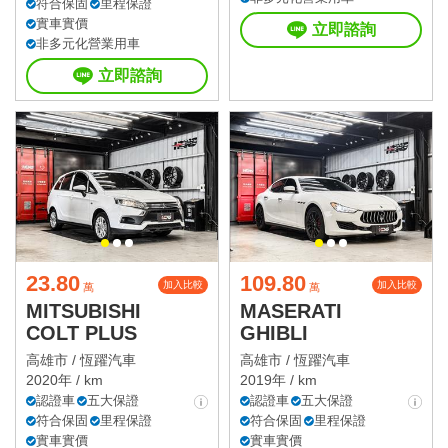
符合保固
里程保證
實車實價
立即諮詢
非多元化營業用車
立即諮詢
23.80
109.80
加入比較
加入比較
萬
萬
MITSUBISHI
MASERATI
COLT PLUS
GHIBLI
高雄市 /
恆躍汽車
高雄市 /
恆躍汽車
2020年 / km
2019年 / km
認證車
五大保證
認證車
五大保證
符合保固
里程保證
符合保固
里程保證
實車實價
實車實價