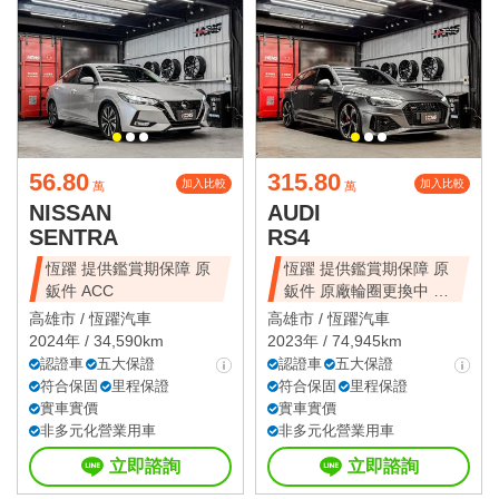
56.80
315.80
加入比較
加入比較
萬
萬
NISSAN
AUDI
SENTRA
RS4
恆躍 提供鑑賞期保障 原
恆躍 提供鑑賞期保障 原
鈑件 ACC
鈑件 原廠輪圈更換中 環
景 碳纖內飾
高雄市 /
恆躍汽車
高雄市 /
恆躍汽車
2024年 / 34,590km
2023年 / 74,945km
認證車
五大保證
認證車
五大保證
符合保固
里程保證
符合保固
里程保證
實車實價
實車實價
非多元化營業用車
非多元化營業用車
立即諮詢
立即諮詢