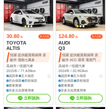
30.80
124.80
加入比較
加入比較
萬
萬
TOYOTA
AUDI
ALTIS
Q3
恆躍 提供鑑賞期保障 原
恆躍 提供鑑賞期保障 原
鈑件 僅跑七萬多
鈑件 ACC 環景 電尾門 盲
點
高雄市 /
恆躍汽車
高雄市 /
恆躍汽車
2015年 / 77,428km
2024年 / 20,953km
認證車
五大保證
認證車
五大保證
符合保固
里程保證
符合保固
里程保證
實車實價
實車實價
非多元化營業用車
非多元化營業用車
立即諮詢
立即諮詢