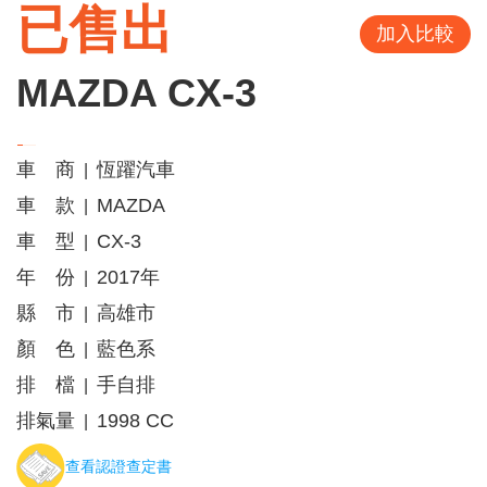
已售出
加入比較
MAZDA CX-3
車 商
恆躍汽車
|
車 款
MAZDA
|
車 型
CX-3
|
年 份
2017年
|
縣 市
高雄市
|
顏 色
藍色系
|
排 檔
手自排
|
排氣量
1998 CC
|
查看認證查定書