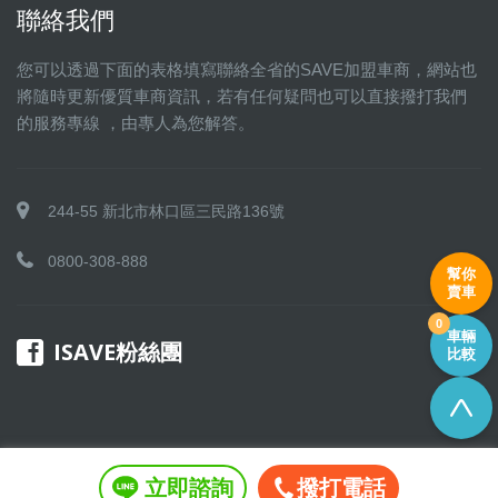
聯絡我們
您可以透過下面的表格填寫聯絡全省的SAVE加盟車商，網站也
將隨時更新優質車商資訊，若有任何疑問也可以直接撥打我們
的服務專線 ，由專人為您解答。
244-55 新北市林口區三民路136號
0800-308-888
幫你
賣車
0
車輛
ISAVE粉絲團
比較
立即諮詢
撥打電話
Copyright © 2016 SAVE 聯盟 All rights reserved.