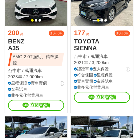
200
177
加入比較
加入比較
萬
萬
BENZ
TOYOTA
A35
SIENNA
台中市 /
萬通汽車
AMG 2.0T強勁、精準操
2021年 / 3,200km
控
認證車
五大保證
台中市 /
萬通汽車
符合保固
里程保證
2025年 / 7,000km
實車實價
友善試車
里程保證
實車實價
非多元化營業用車
友善試車
非多元化營業用車
立即諮詢
立即諮詢