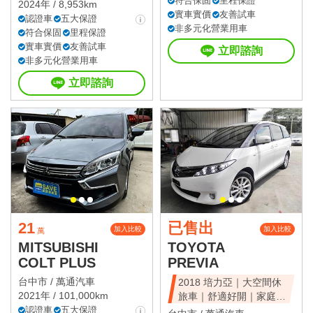
符合保固
里程保證
2024年 / 8,953km
實車實價
友善試車
認證車
五大保證
非多元化營業用車
符合保固
里程保證
實車實價
友善試車
立即諮詢
非多元化營業用車
立即諮詢
21
已售出
加入比較
加入比較
萬
MITSUBISHI
TOYOTA
COLT PLUS
PREVIA
台中市 /
萬通汽車
2018 培力亞｜大空間休
2021年 / 101,000km
旅車｜舒適好開｜家庭首
認證車
五大保證
選｜可全額貸