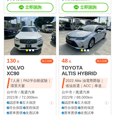
立即諮詢
立即諮詢
130
48
加入比較
加入比較
萬
萬
VOLVO
TOYOTA
XC90
ALTIS HYBRID
7人座｜PA2半自動駕駛｜
2022 Altis 油電尊爵版｜
環景天窗
省油首選｜ACC｜車道維
持
台中市 /
萬通汽車
台中市 /
萬通汽車
2021年 / 72,000km
2022年 / 88,000km
認證車
五大保證
認證車
五大保證
符合保固
里程保證
符合保固
里程保證
實車實價
友善試車
實車實價
友善試車