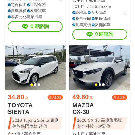
台中市 /
萬通汽車
符合保固
里程保證
2018年 / 156,357km
實車實價
友善試車
認證車
五大保證
非多元化營業用車
符合保固
里程保證
實車實價
友善試車
立即諮詢
立即諮詢
34.80
49.80
加入比較
加入比較
萬
萬
TOYOTA
MAZDA
SIENTA
CX-30
2018 Toyota Sienta 家庭
2020 CX-30 高規旗艦版
休旅熱門車款 超值
安全科技一次到位
台中市 /
萬通汽車
台中市 /
萬通汽車