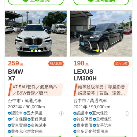
259
198
加入比較
加入比較
萬
萬
BMW
LEXUS
X7
LM300H
X7 5AU套件／氣壓懸吊
頭等艙級享受｜專屬影音
／B&W音響／吸門
娛樂螢幕｜盲點、環景、
雙電滑門、雙天窗
台中市 /
萬通汽車
台中市 /
萬通汽車
2022年 / 90,000km
2021年 / 90,000km
認證車
五大保證
認證車
五大保證
符合保固
里程保證
符合保固
里程保證
實車實價
友善試車
實車實價
友善試車
非多元化營業用車
非多元化營業用車