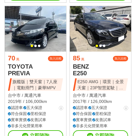
70
85
加入比較
加入比較
萬
萬
TOYOTA
BENZ
PREVIA
E250
旗艦版｜雙天窗｜7人座
E250 AMG｜環景｜全景
｜電動滑門｜豪華MPV
天窗｜23P智慧駕駛｜總
代理
台中市 /
萬通汽車
台中市 /
萬通汽車
2019年 / 106,000km
2017年 / 126,000km
認證車
五大保證
認證車
五大保證
符合保固
里程保證
符合保固
里程保證
實車實價
友善試車
實車實價
友善試車
非多元化營業用車
非多元化營業用車
立即諮詢
立即諮詢