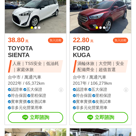
38.80
22.80
加入比較
加入比較
萬
萬
TOYOTA
FORD
SIENTA
KUGA
人座｜TSS安全｜低油耗
渦輪休旅｜大空間｜安全
｜家庭休旅
配備齊全｜超值首選
台中市 /
萬通汽車
台中市 /
萬通汽車
2022年 / 65,372km
2017年 / 106,279km
認證車
五大保證
認證車
五大保證
符合保固
里程保證
符合保固
里程保證
實車實價
友善試車
實車實價
友善試車
非多元化營業用車
非多元化營業用車
立即諮詢
立即諮詢