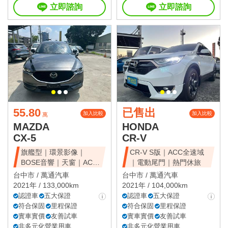
立即諮詢
立即諮詢
55.80
已售出
加入比較
加入比較
萬
MAZDA
HONDA
CX-5
CR-V
旗艦型｜環景影像｜
CR-V S版｜ACC全速域
BOSE音響｜天窗｜ACC
｜電動尾門｜熱門休旅
全速域｜質感休旅
台中市 /
萬通汽車
台中市 /
萬通汽車
2021年 / 133,000km
2021年 / 104,000km
認證車
五大保證
認證車
五大保證
符合保固
里程保證
符合保固
里程保證
實車實價
友善試車
實車實價
友善試車
非多元化營業用車
非多元化營業用車