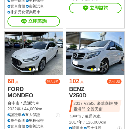
符合保固
里程保證
實車實價
友善試車
立即諮詢
非多元化營業用車
立即諮詢
68
102
加入比較
加入比較
萬
萬
FORD
BENZ
MONDEO
V250D
台中市 /
萬通汽車
2017 V250d 豪華商旅 雙
2022年 / 44,000km
電滑門 全景天窗
認證車
五大保證
台中市 /
萬通汽車
符合保固
里程保證
2017年 / 126,000km
實車實價
友善試車
認證車
五大保證