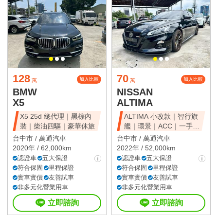
128
70
加入比較
加入比較
萬
萬
BMW
NISSAN
X5
ALTIMA
X5 25d 總代理｜黑棕內
ALTIMA 小改款｜智行旗
裝｜柴油四驅｜豪華休旅
艦｜環景｜ACC｜一手美
車
台中市 /
萬通汽車
台中市 /
萬通汽車
2020年 / 62,000km
2022年 / 52,000km
認證車
五大保證
認證車
五大保證
符合保固
里程保證
符合保固
里程保證
實車實價
友善試車
實車實價
友善試車
非多元化營業用車
非多元化營業用車
立即諮詢
立即諮詢