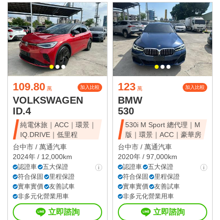
109.80
123
加入比較
加入比較
萬
萬
VOLKSWAGEN
BMW
ID.4
530
純電休旅｜ACC｜環景｜
530i M Sport 總代理｜M
IQ.DRIVE｜低里程
版｜環景｜ACC｜豪華房
台中市 /
萬通汽車
台中市 /
萬通汽車
2024年 / 12,000km
2020年 / 97,000km
認證車
五大保證
認證車
五大保證
符合保固
里程保證
符合保固
里程保證
實車實價
友善試車
實車實價
友善試車
非多元化營業用車
非多元化營業用車
立即諮詢
立即諮詢