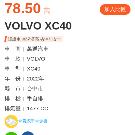
78.50
加入比較
萬
VOLVO XC40
認證車 車況漂亮 省油勾安全
車 商
萬通汽車
|
車 款
VOLVO
|
車 型
XC40
|
年 份
2022年
|
縣 市
台中市
|
排 檔
手自排
|
排氣量
1477 CC
|
查看認證查定書