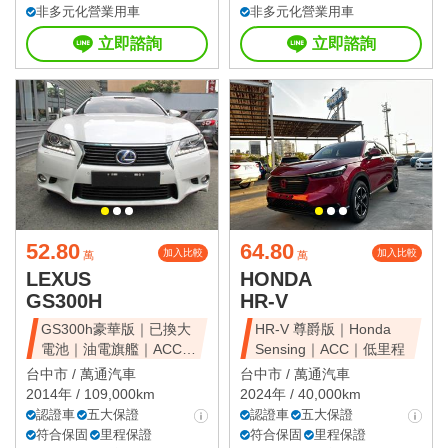
非多元化營業用車
非多元化營業用車
立即諮詢
立即諮詢
52.80
64.80
加入比較
加入比較
萬
萬
LEXUS
HONDA
GS300H
HR-V
GS300h豪華版｜已換大
HR-V 尊爵版｜Honda
電池｜油電旗艦｜ACC｜
Sensing｜ACC｜低里程
天窗豪華房
台中市 /
萬通汽車
台中市 /
萬通汽車
2014年 / 109,000km
2024年 / 40,000km
認證車
五大保證
認證車
五大保證
符合保固
里程保證
符合保固
里程保證