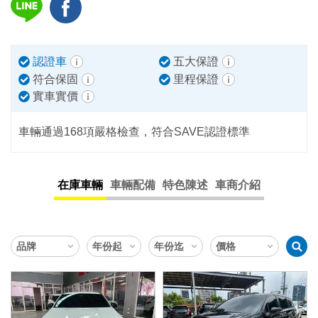
認證車
五大保證
符合保固
里程保證
實車實價
車輛通過168項嚴格檢查，符合SAVE認證標準
在庫車輛
車輛配備
特色陳述
車商介紹