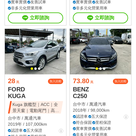
實車實價
友善試車
實車實價
友善試車
非多元化營業用車
非多元化營業用車
立即諮詢
立即諮詢
28
73.80
加入比較
加入比較
萬
萬
FORD
BENZ
KUGA
C250
台中市 /
萬通汽車
Kuga 旗艦型｜ACC｜全
2018年 / 98,000km
景天窗｜電動尾門｜高CP
值休旅
認證車
五大保證
台中市 /
萬通汽車
符合保固
里程保證
2019年 / 107,000km
實車實價
友善試車
認證車
五大保證
非多元化營業用車