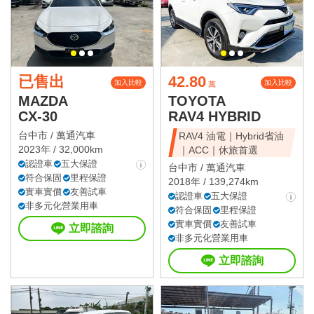
已售出
42.80
加入比較
加入比較
萬
MAZDA
TOYOTA
CX-30
RAV4 HYBRID
台中市 /
萬通汽車
RAV4 油電｜Hybrid省油
2023年 / 32,000km
｜ACC｜休旅首選
認證車
五大保證
台中市 /
萬通汽車
符合保固
里程保證
2018年 / 139,274km
實車實價
友善試車
認證車
五大保證
非多元化營業用車
符合保固
里程保證
實車實價
友善試車
立即諮詢
非多元化營業用車
立即諮詢