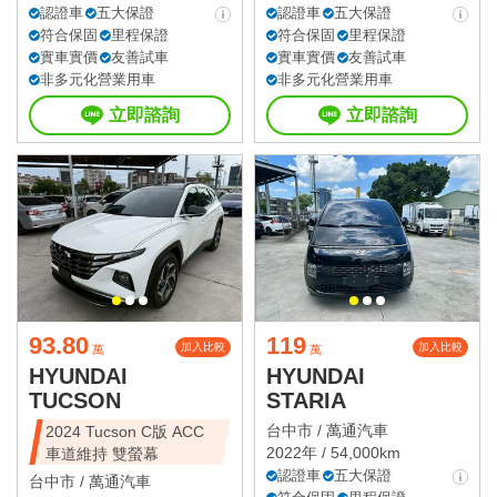
認證車
五大保證
認證車
五大保證
符合保固
里程保證
符合保固
里程保證
實車實價
友善試車
實車實價
友善試車
非多元化營業用車
非多元化營業用車
立即諮詢
立即諮詢
93.80
119
加入比較
加入比較
萬
萬
HYUNDAI
HYUNDAI
TUCSON
STARIA
台中市 /
萬通汽車
2024 Tucson C版 ACC
2022年 / 54,000km
車道維持 雙螢幕
認證車
五大保證
台中市 /
萬通汽車