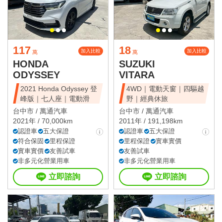
117
18
加入比較
加入比較
萬
萬
HONDA
SUZUKI
ODYSSEY
VITARA
2021 Honda Odyssey 登
4WD｜電動天窗｜四驅越
峰版｜七人座｜電動滑
野｜經典休旅
台中市 /
萬通汽車
台中市 /
萬通汽車
2021年 / 70,000km
2011年 / 191,198km
認證車
五大保證
認證車
五大保證
符合保固
里程保證
里程保證
實車實價
實車實價
友善試車
友善試車
非多元化營業用車
非多元化營業用車
立即諮詢
立即諮詢