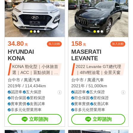
34.80
158
加入比較
加入比較
萬
萬
HYUNDAI
MASERATI
KONA
LEVANTE
KONA 勁化型｜小休旅首
2022 Levante GT總代理
選｜ACC｜盲點偵測｜省
｜48V輕油電｜全景天窗
油好開
台中市 /
萬通汽車
台中市 /
萬通汽車
2019年 / 114,434km
2021年 / 51,000km
認證車
五大保證
認證車
五大保證
符合保固
里程保證
符合保固
里程保證
實車實價
友善試車
實車實價
友善試車
非多元化營業用車
非多元化營業用車
立即諮詢
立即諮詢