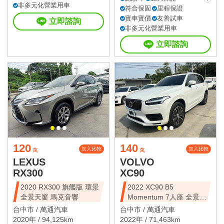
非多元化營業用車
符合保固
里程保證
實車實價
友善試車
立即諮詢
非多元化營業用車
立即諮詢
120
140
加入比較
加入比較
萬
萬
LEXUS
VOLVO
RX300
XC90
2020 RX300 旗艦版 環景
2022 XC90 B5
全景天窗 馬克音響
Momentum 7人座 全景天
窗
台中市 /
萬通汽車
台中市 /
萬通汽車
2020年 / 94,125km
2022年 / 71,463km