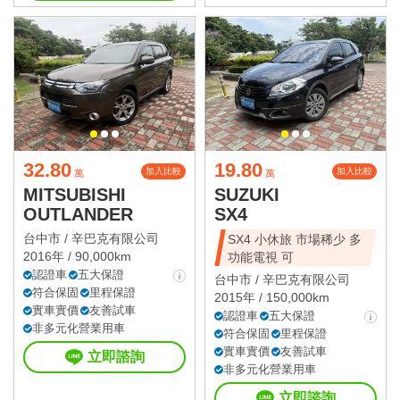
32.80
19.80
加入比較
加入比較
萬
萬
MITSUBISHI
SUZUKI
OUTLANDER
SX4
台中市 /
辛巴克有限公司
SX4 小休旅 市場稀少 多
2016年 / 90,000km
功能電視 可
認證車
五大保證
台中市 /
辛巴克有限公司
符合保固
里程保證
2015年 / 150,000km
實車實價
友善試車
認證車
五大保證
非多元化營業用車
符合保固
里程保證
實車實價
友善試車
立即諮詢
非多元化營業用車
立即諮詢