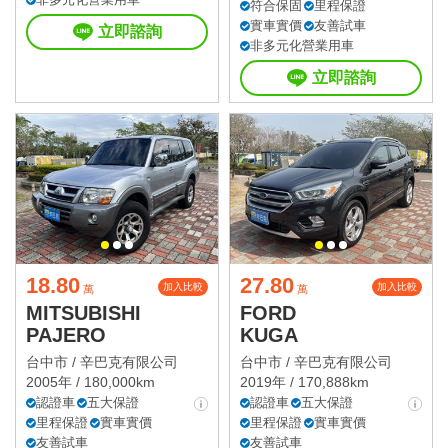
符合保固
里程保證
實車實價
友善試車
立即諮詢
非多元化營業用車
立即諮詢
18.80
27.80
加入比較
加入比較
萬
萬
MITSUBISHI
FORD
PAJERO
KUGA
台中市 /
辛巴克有限公司
台中市 /
辛巴克有限公司
2005年 / 180,000km
2019年 / 170,888km
認證車
五大保證
認證車
五大保證
里程保證
實車實價
里程保證
實車實價
友善試車
友善試車