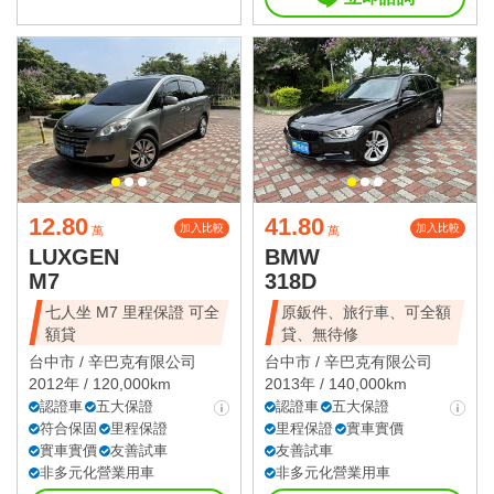
12.80
41.80
加入比較
加入比較
萬
萬
LUXGEN
BMW
M7
318D
七人坐 M7 里程保證 可全
原鈑件、旅行車、可全額
額貸
貸、無待修
台中市 /
辛巴克有限公司
台中市 /
辛巴克有限公司
2012年 / 120,000km
2013年 / 140,000km
認證車
五大保證
認證車
五大保證
符合保固
里程保證
里程保證
實車實價
實車實價
友善試車
友善試車
非多元化營業用車
非多元化營業用車