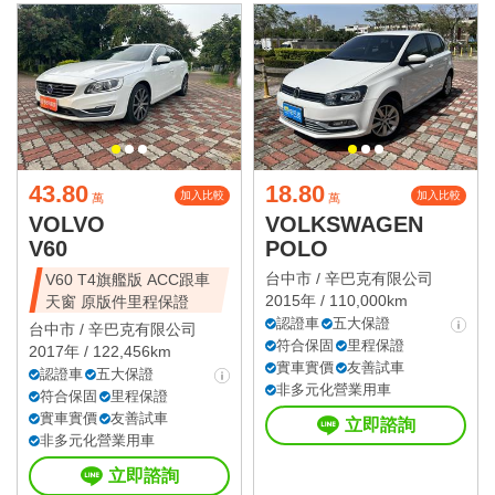
43.80
18.80
加入比較
加入比較
萬
萬
VOLVO
VOLKSWAGEN
V60
POLO
台中市 /
辛巴克有限公司
V60 T4旗艦版 ACC跟車
2015年 / 110,000km
天窗 原版件里程保證
認證車
五大保證
台中市 /
辛巴克有限公司
符合保固
里程保證
2017年 / 122,456km
實車實價
友善試車
認證車
五大保證
非多元化營業用車
符合保固
里程保證
實車實價
友善試車
立即諮詢
非多元化營業用車
立即諮詢