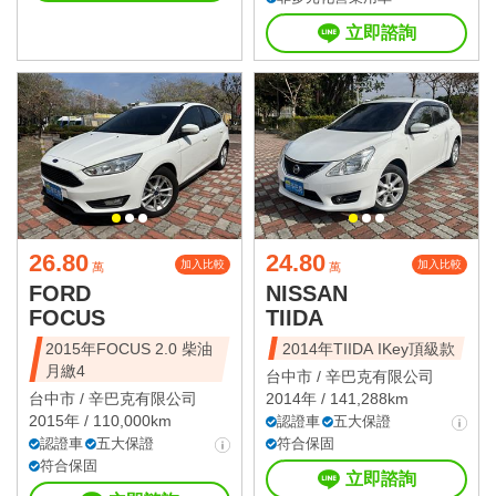
立即諮詢
26.80
24.80
加入比較
加入比較
萬
萬
FORD
NISSAN
FOCUS
TIIDA
2015年FOCUS 2.0 柴油
2014年TIIDA IKey頂級款
月繳4
台中市 /
辛巴克有限公司
台中市 /
辛巴克有限公司
2014年 / 141,288km
2015年 / 110,000km
認證車
五大保證
認證車
五大保證
符合保固
符合保固
立即諮詢