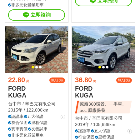
立即諮詢
非多元化營業用車
立即諮詢
22.80
36.80
加入比較
加入比較
萬
萬
FORD
FORD
KUGA
KUGA
台中市 /
辛巴克有限公司
原廠360環景、一手車、
2015年 / 122,000km
acc 原廠保養
認證車
五大保證
台中市 /
辛巴克有限公司
符合保固
里程保證
2019年 / 105,888km
實車實價
友善試車
認證車
五大保證
非多元化營業用車
符合保固
里程保證