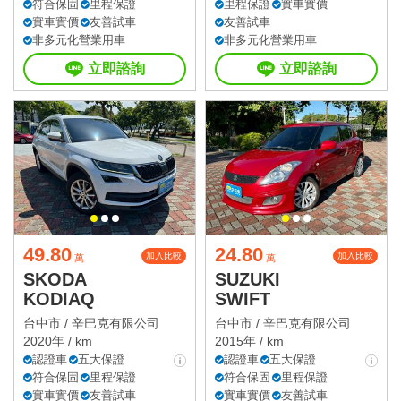
符合保固
里程保證
里程保證
實車實價
實車實價
友善試車
友善試車
非多元化營業用車
非多元化營業用車
立即諮詢
立即諮詢
49.80
24.80
加入比較
加入比較
萬
萬
SKODA
SUZUKI
KODIAQ
SWIFT
台中市 /
辛巴克有限公司
台中市 /
辛巴克有限公司
2020年 / km
2015年 / km
認證車
五大保證
認證車
五大保證
符合保固
里程保證
符合保固
里程保證
實車實價
友善試車
實車實價
友善試車