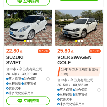
立即諮詢
22.80
25.80
加入比較
加入比較
萬
萬
SUZUKI
VOLKSWAGEN
SWIFT
GOLF
台中市 /
辛巴克有限公司
15年 GOLF 1.6柴油 里程
2014年 / 139,999km
10萬
五大保證
符合保固
台中市 /
辛巴克有限公司
里程保證
實車實價
2015年 / 100,888km
友善試車
五大保證
符合保固
非多元化營業用車
里程保證
實車實價
友善試車
立即諮詢
非多元化營業用車