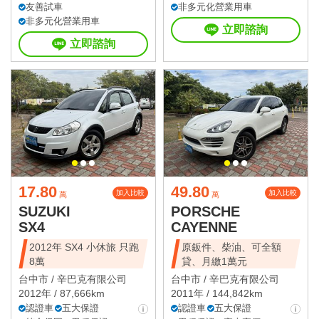
友善試車
非多元化營業用車
非多元化營業用車
立即諮詢
立即諮詢
17.80
49.80
加入比較
加入比較
萬
萬
SUZUKI
PORSCHE
SX4
CAYENNE
2012年 SX4 小休旅 只跑
原鈑件、柴油、可全額
8萬
貸、月繳1萬元
台中市 /
辛巴克有限公司
台中市 /
辛巴克有限公司
2012年 / 87,666km
2011年 / 144,842km
認證車
五大保證
認證車
五大保證