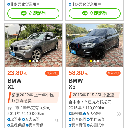
非多元化營業用車
非多元化營業用車
立即諮詢
立即諮詢
23.80
58.80
加入比較
加入比較
萬
萬
BMW
BMW
X1
X5
榮獲2022年 上半年中區
2015年 F15 35I 原版建
服務滿意獎
台中市 /
辛巴克有限公司
台中市 /
辛巴克有限公司
2015年 / 110,000km
2011年 / 140,000km
認證車
五大保證
認證車
五大保證
符合保固
里程保證
里程保證
實車實價
實車實價
友善試車