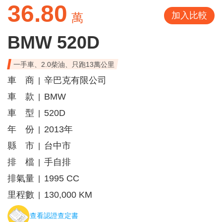
36.80
加入比較
萬
BMW 520D
一手車、2.0柴油、只跑13萬公里
車 商
辛巴克有限公司
|
車 款
BMW
|
車 型
520D
|
年 份
2013年
|
縣 市
台中市
|
排 檔
手自排
|
排氣量
1995 CC
|
里程數
130,000 KM
|
查看認證查定書