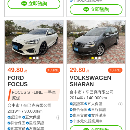
非多元化營業用車
立即諮詢
立即諮詢
49.80
29.80
加入比較
加入比較
萬
萬
FORD
VOLKSWAGEN
FOCUS
SHARAN
台中市 /
辛巴克有限公司
FOCUS ST-LINE 一手車
2014年 / 140,000km
原鈑
認證車
五大保證
台中市 /
辛巴克有限公司
符合保固
里程保證
2019年 / 90,000km
實車實價
友善試車
認證車
五大保證
非多元化營業用車
符合保固
里程保證
實車實價
友善試車