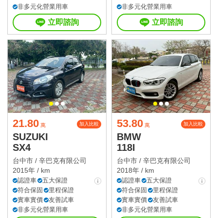
非多元化營業用車
非多元化營業用車
立即諮詢
立即諮詢
21.80
53.80
加入比較
加入比較
萬
萬
SUZUKI
BMW
SX4
118I
台中市 /
辛巴克有限公司
台中市 /
辛巴克有限公司
2015年 / km
2018年 / km
認證車
五大保證
認證車
五大保證
符合保固
里程保證
符合保固
里程保證
實車實價
友善試車
實車實價
友善試車
非多元化營業用車
非多元化營業用車