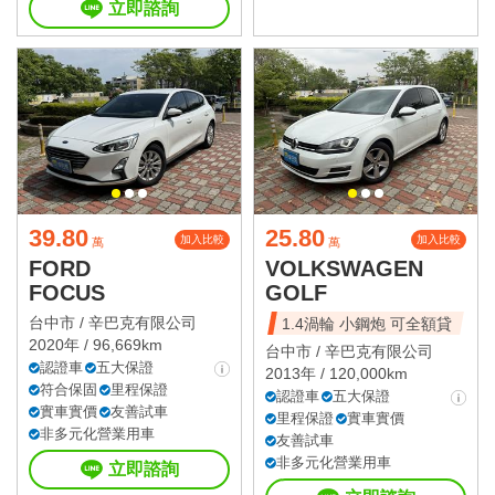
立即諮詢
39.80
25.80
加入比較
加入比較
萬
萬
FORD
VOLKSWAGEN
FOCUS
GOLF
台中市 /
辛巴克有限公司
1.4渦輪 小鋼炮 可全額貸
2020年 / 96,669km
台中市 /
辛巴克有限公司
認證車
五大保證
2013年 / 120,000km
符合保固
里程保證
認證車
五大保證
實車實價
友善試車
里程保證
實車實價
非多元化營業用車
友善試車
非多元化營業用車
立即諮詢