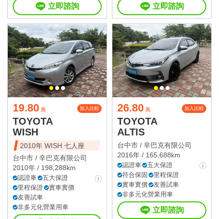
立即諮詢
立即諮詢
19.80
26.80
加入比較
加入比較
萬
萬
TOYOTA
TOYOTA
WISH
ALTIS
台中市 /
辛巴克有限公司
2010年 WISH 七人座
2016年 / 165,688km
台中市 /
辛巴克有限公司
認證車
五大保證
2010年 / 198,288km
符合保固
里程保證
認證車
五大保證
實車實價
友善試車
里程保證
實車實價
非多元化營業用車
友善試車
非多元化營業用車
立即諮詢