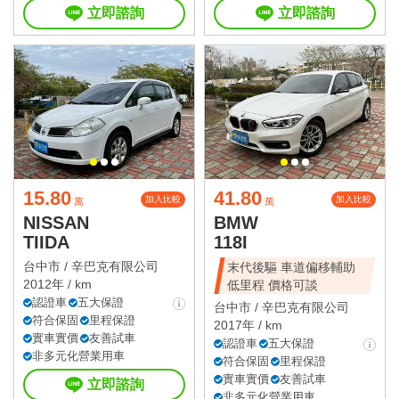
立即諮詢
立即諮詢
15.80
41.80
加入比較
加入比較
萬
萬
NISSAN
BMW
TIIDA
118I
台中市 /
辛巴克有限公司
末代後驅 車道偏移輔助
2012年 / km
低里程 價格可談
認證車
五大保證
台中市 /
辛巴克有限公司
符合保固
里程保證
2017年 / km
實車實價
友善試車
認證車
五大保證
非多元化營業用車
符合保固
里程保證
實車實價
友善試車
立即諮詢
非多元化營業用車