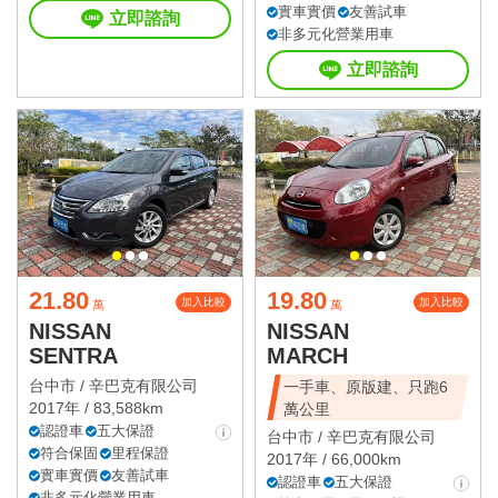
實車實價
友善試車
立即諮詢
非多元化營業用車
立即諮詢
21.80
19.80
加入比較
加入比較
萬
萬
NISSAN
NISSAN
SENTRA
MARCH
台中市 /
辛巴克有限公司
一手車、原版建、只跑6
2017年 / 83,588km
萬公里
認證車
五大保證
台中市 /
辛巴克有限公司
符合保固
里程保證
2017年 / 66,000km
實車實價
友善試車
認證車
五大保證
非多元化營業用車