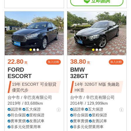
立即諮詢
22.80
38.80
加入比較
加入比較
萬
萬
FORD
BMW
ESCORT
328GT
19年 ESCORT 可全額貸
14年 328GT M版 免鑰匙
優質代步
HK音
台中市 /
辛巴克有限公司
台中市 /
辛巴克有限公司
2019年 / 83,688km
2014年 / 129,999km
認證車
五大保證
認證車
五大保證
符合保固
里程保證
符合保固
里程保證
實車實價
友善試車
實車實價
友善試車
非多元化營業用車
非多元化營業用車