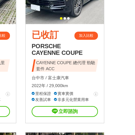
已收訂
比較
加入比較
PORSCHE
CAYENNE COUPE
低里
CAYENNE COUPE 總代理 勁馳
套件 ACC
台中市 /
富士康汽車
2022年 / 29,000km
里程保證
實車實價
車
友善試車
非多元化營業用車
立即諮詢