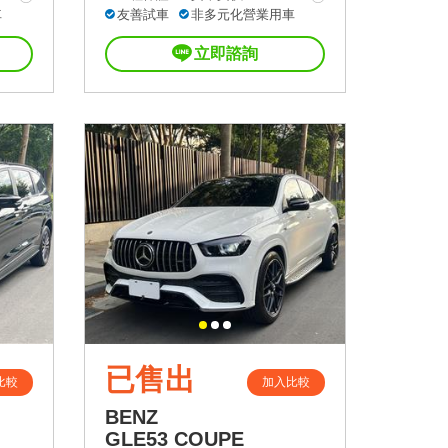
車
友善試車
非多元化營業用車
立即諮詢
已售出
比較
加入比較
BENZ
GLE53 COUPE