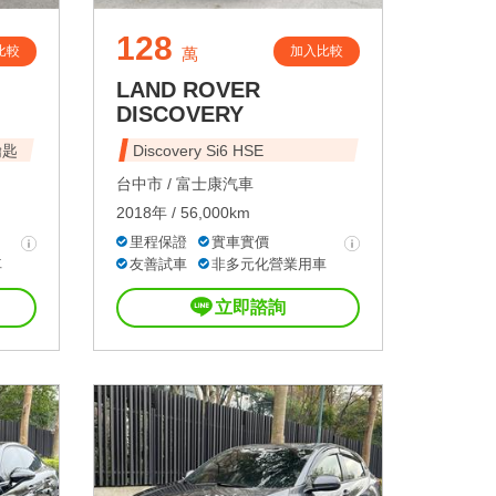
128
比較
加入比較
萬
LAND ROVER
DISCOVERY
鑰匙
Discovery Si6 HSE
台中市 /
富士康汽車
2018年 / 56,000km
里程保證
實車實價
車
友善試車
非多元化營業用車
立即諮詢