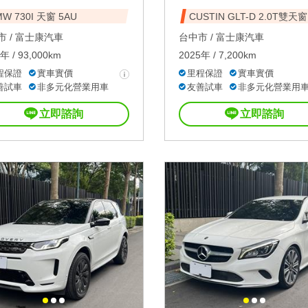
W 730I 天窗 5AU
CUSTIN GLT-D 2.0T雙天窗
 /
富士康汽車
台中市 /
富士康汽車
年 / 93,000km
2025年 / 7,200km
程保證
實車實價
里程保證
實車實價
善試車
非多元化營業用車
友善試車
非多元化營業用
立即諮詢
立即諮詢