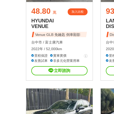
48.80
93
加入比較
萬
HYUNDAI
LA
VENUE
DI
Venue GLB 免鑰匙 倒車顯影
Di
台中市 /
富士康汽車
台中市
2022年 / 52,000km
2020
里程保證
實車實價
里
友善試車
非多元化營業用車
友
立即諮詢