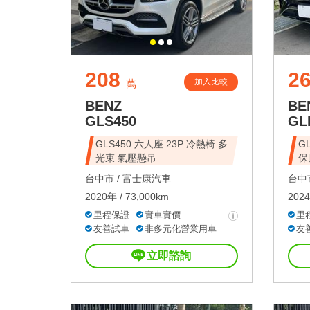
208
2
加入比較
萬
BENZ
BE
GLS450
GL
GLS450 六人座 23P 冷熱椅 多
G
光束 氣壓懸吊
保
台中市 /
富士康汽車
台中市
2020年 / 73,000km
2024
里程保證
實車實價
里
友善試車
非多元化營業用車
友
立即諮詢