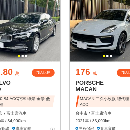
.80
176
加入比較
加入
萬
萬
LVO
PORSCHE
0
MACAN
90 B4 ACC跟車 環景 全景 低
MACAN 二次小改款 總代理
程
ACC
 /
富士康汽車
台中市 /
富士康汽車
年 / 34,000km
2021年 / 83,000km
程保證
實車實價
里程保證
實車實價