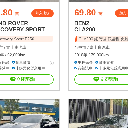
.80
69.80
加入比較
加入
萬
萬
ND ROVER
BENZ
SCOVERY SPORT
CLA200
scovery Sport P250
CLA200 總代理 低里程 免
 /
富士康汽車
台中市 /
富士康汽車
年 / 62,000km
2018年 / 79,000km
程保證
實車實價
里程保證
實車實價
善試車
非多元化營業用車
友善試車
非多元化營業用
立即諮詢
立即諮詢