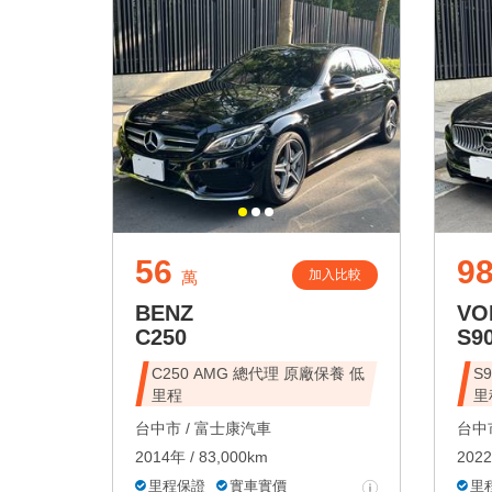
56
98
加入比較
萬
BENZ
VO
C250
S9
C250 AMG 總代理 原廠保養 低
S
里程
里
台中市 /
富士康汽車
台中市
2014年 / 83,000km
2022
里程保證
實車實價
里