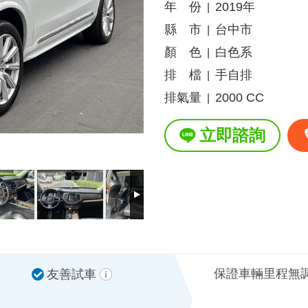
年 份
2019年
|
縣 市
台中市
|
顏 色
白色系
|
排 檔
手自排
|
排氣量
2000 CC
|
立即諮詢
保證車輛里程無
友善試車