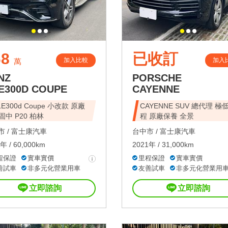
68
已收訂
加入比較
加入
萬
NZ
PORSCHE
E300D COUPE
CAYENNE
LE300d Coupe 小改款 原廠
CAYENNE SUV 總代理 極
固中 P20 柏林
程 原廠保養 全景
 /
富士康汽車
台中市 /
富士康汽車
年 / 60,000km
2021年 / 31,000km
程保證
實車實價
里程保證
實車實價
善試車
非多元化營業用車
友善試車
非多元化營業用
立即諮詢
立即諮詢