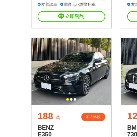
友善試車
非多元化營業用車
友
立即諮詢
188
12
加入比較
萬
BENZ
B
E350
73