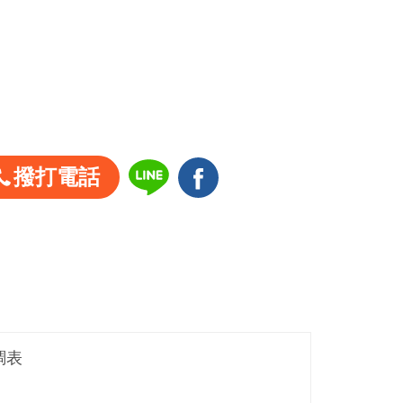
撥打電話
調表