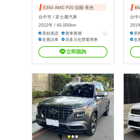
E350 AMG P20 抬顯 夜色
BM
台中市 /
富士康汽車
台中市
2022年 / 40,000km
2019
里程保證
實車實價
里
友善試車
非多元化營業用車
友
立即諮詢