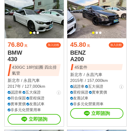
76.80
45.80
加入比較
加入比較
萬
萬
BMW
BENZ
430
A200
430GC 18吋鋁圈 四出排
45套件
氣管
新北市 /
永昌汽車
新北市 /
永昌汽車
2015年 / 157,000km
2017年 / 127,000km
認證車
五大保證
認證車
五大保證
里程保證
實車實價
符合保固
里程保證
友善試車
實車實價
友善試車
非多元化營業用車
非多元化營業用車
立即諮詢
立即諮詢