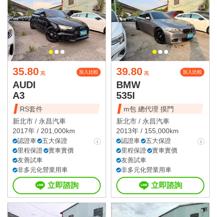
35.80
39.80
加入比較
加入比較
萬
萬
AUDI
BMW
A3
535I
RS套件
m包 總代理 摸門
新北市 /
永昌汽車
新北市 /
永昌汽車
2017年 / 201,000km
2013年 / 155,000km
認證車
五大保證
認證車
五大保證
里程保證
實車實價
里程保證
實車實價
友善試車
友善試車
非多元化營業用車
非多元化營業用車
立即諮詢
立即諮詢