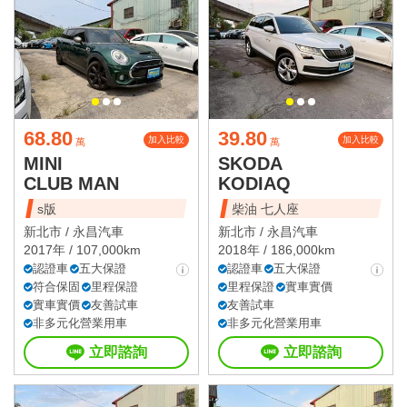
68.80
39.80
加入比較
加入比較
萬
萬
MINI
SKODA
CLUB MAN
KODIAQ
s版
柴油 七人座
新北市 /
永昌汽車
新北市 /
永昌汽車
2017年 / 107,000km
2018年 / 186,000km
認證車
五大保證
認證車
五大保證
符合保固
里程保證
里程保證
實車實價
實車實價
友善試車
友善試車
非多元化營業用車
非多元化營業用車
立即諮詢
立即諮詢