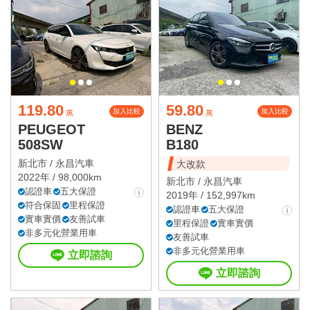
119.80
59.80
加入比較
加入比較
萬
萬
PEUGEOT
BENZ
508SW
B180
新北市 /
永昌汽車
大改款
2022年 / 98,000km
新北市 /
永昌汽車
認證車
五大保證
2019年 / 152,997km
符合保固
里程保證
認證車
五大保證
實車實價
友善試車
里程保證
實車實價
非多元化營業用車
友善試車
非多元化營業用車
立即諮詢
立即諮詢