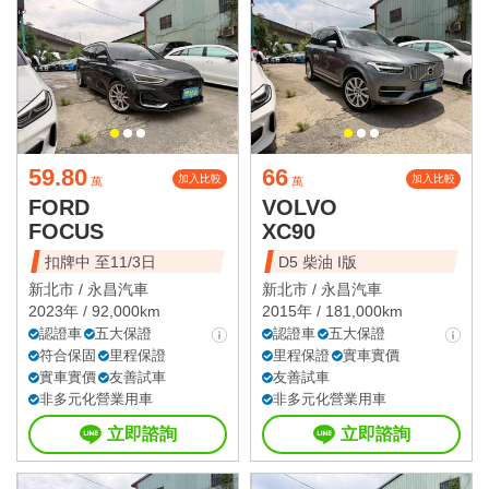
59.80
66
加入比較
加入比較
萬
萬
FORD
VOLVO
FOCUS
XC90
扣牌中 至11/3日
D5 柴油 I版
新北市 /
永昌汽車
新北市 /
永昌汽車
2023年 / 92,000km
2015年 / 181,000km
認證車
五大保證
認證車
五大保證
符合保固
里程保證
里程保證
實車實價
實車實價
友善試車
友善試車
非多元化營業用車
非多元化營業用車
立即諮詢
立即諮詢