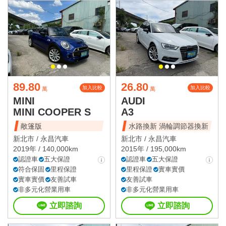
89.80
26.80
加入比較
加入比較
萬
萬
MINI
AUDI
MINI COOPER S
A3
敞篷版
水路換新 渦輪調節器換新
新北市 /
永昌汽車
新北市 /
永昌汽車
2019年 / 140,000km
2015年 / 195,000km
認證車
五大保證
認證車
五大保證
符合保固
里程保證
里程保證
實車實價
實車實價
友善試車
友善試車
非多元化營業用車
非多元化營業用車
立即諮詢
立即諮詢