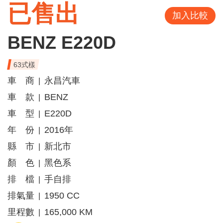
已售出
加入比較
BENZ E220D
63式樣
車 商
永昌汽車
|
車 款
BENZ
|
車 型
E220D
|
年 份
2016年
|
縣 市
新北市
|
顏 色
黑色系
|
排 檔
手自排
|
排氣量
1950 CC
|
里程數
165,000 KM
|