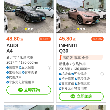
48.80
45.80
加入比較
加入比較
萬
萬
AUDI
INFINITI
A4
Q30
新北市 /
永昌汽車
風尚版 跟車 全景
2017年 / 170,000km
新北市 /
永昌汽車
認證車
五大保證
2018年 / 136,000km
里程保證
實車實價
認證車
五大保證
友善試車
符合保固
里程保證
非多元化營業用車
實車實價
友善試車
非多元化營業用車
立即諮詢
立即諮詢