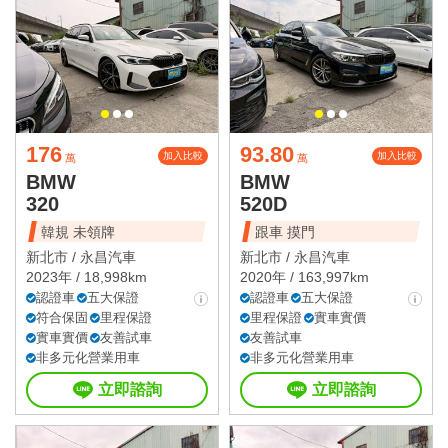
176
93.80
加入比較
加入比較
萬
萬
BMW
BMW
320
520D
韓規 未領牌
跟車 摸門
新北市 /
永昌汽車
新北市 /
永昌汽車
2023年 / 18,998km
2020年 / 163,997km
認證車
五大保證
認證車
五大保證
符合保固
里程保證
里程保證
實車實價
實車實價
友善試車
友善試車
非多元化營業用車
非多元化營業用車
立即諮詢
立即諮詢