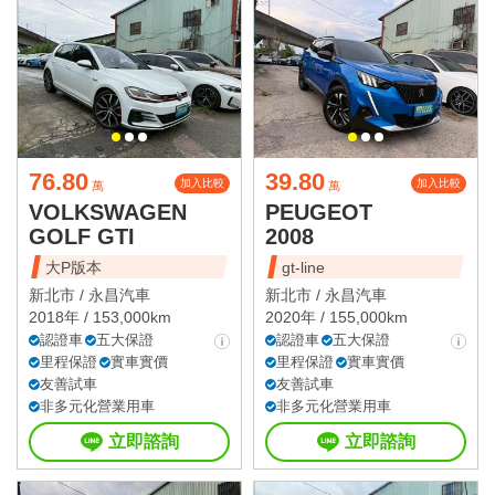
76.80
39.80
加入比較
加入比較
萬
萬
VOLKSWAGEN
PEUGEOT
GOLF GTI
2008
大P版本
gt-line
新北市 /
永昌汽車
新北市 /
永昌汽車
2018年 / 153,000km
2020年 / 155,000km
認證車
五大保證
認證車
五大保證
里程保證
實車實價
里程保證
實車實價
友善試車
友善試車
非多元化營業用車
非多元化營業用車
立即諮詢
立即諮詢