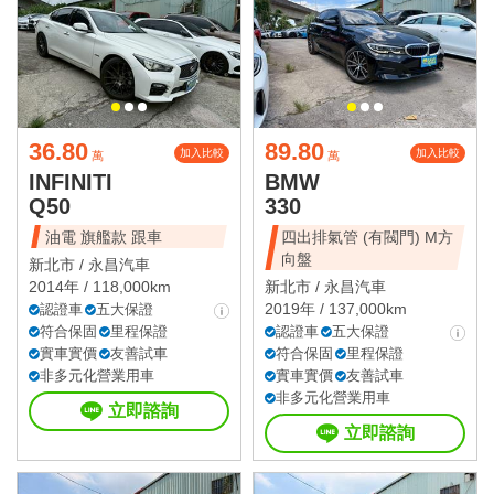
36.80
89.80
加入比較
加入比較
萬
萬
INFINITI
BMW
Q50
330
油電 旗艦款 跟車
四出排氣管 (有閥門) M方
向盤
新北市 /
永昌汽車
2014年 / 118,000km
新北市 /
永昌汽車
2019年 / 137,000km
認證車
五大保證
符合保固
里程保證
認證車
五大保證
實車實價
友善試車
符合保固
里程保證
非多元化營業用車
實車實價
友善試車
非多元化營業用車
立即諮詢
立即諮詢