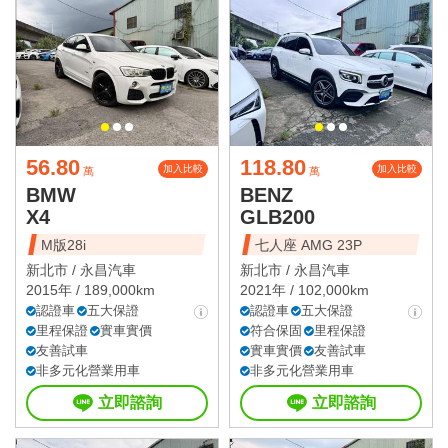
56.80
118.80
加入比較
加入比較
萬
萬
BMW
BENZ
X4
GLB200
M版28i
七人座 AMG 23P
新北市 /
永昌汽車
新北市 /
永昌汽車
2015年 / 189,000km
2021年 / 102,000km
認證車
五大保證
認證車
五大保證
里程保證
實車實價
符合保固
里程保證
友善試車
實車實價
友善試車
非多元化營業用車
非多元化營業用車
立即諮詢
立即諮詢