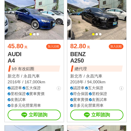
45.80
82.80
加入比較
加入比較
萬
萬
AUDI
BENZ
A4
A250
b9 有改鋁圈
總代理
新北市 /
永昌汽車
新北市 /
永昌汽車
2016年 / 167,000km
2018年 / 94,000km
認證車
五大保證
認證車
五大保證
里程保證
實車實價
符合保固
里程保證
友善試車
實車實價
友善試車
非多元化營業用車
非多元化營業用車
立即諮詢
立即諮詢