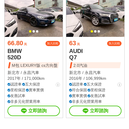
66.80
63
加入比較
加入比較
萬
萬
BMW
AUDI
520D
Q7
M包 LEXURY版 cs方向盤
2.0汽油
新北市 /
永昌汽車
新北市 /
永昌汽車
2017年 / 171,000km
2016年 / 106,999km
認證車
五大保證
認證車
五大保證
里程保證
實車實價
符合保固
里程保證
友善試車
實車實價
友善試車
非多元化營業用車
非多元化營業用車
立即諮詢
立即諮詢