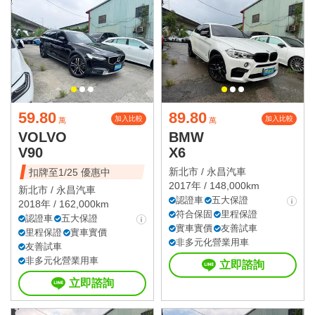
59.80
89.80
加入比較
加入比較
萬
萬
VOLVO
BMW
V90
X6
新北市 /
永昌汽車
扣牌至1/25 優惠中
2017年 / 148,000km
新北市 /
永昌汽車
認證車
五大保證
2018年 / 162,000km
符合保固
里程保證
認證車
五大保證
實車實價
友善試車
里程保證
實車實價
非多元化營業用車
友善試車
非多元化營業用車
立即諮詢
立即諮詢