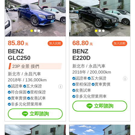
85.80
68.80
加入比較
加入比較
萬
萬
BENZ
BENZ
GLC250
E220D
新北市 /
永昌汽車
23P 全景 摸們
2018年 / 200,000km
新北市 /
永昌汽車
認證車
五大保證
2018年 / 136,000km
里程保證
實車實價
認證車
五大保證
友善試車
符合保固
里程保證
非多元化營業用車
實車實價
友善試車
非多元化營業用車
立即諮詢
立即諮詢