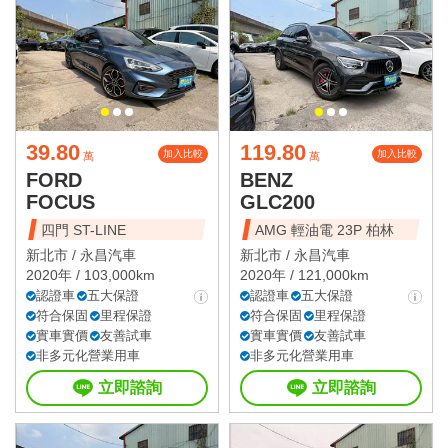
39.80
119.80
加入比較
加入比較
萬
萬
FORD
BENZ
FOCUS
GLC200
四門 ST-LINE
AMG 輕油電 23P 柏林
新北市 /
永昌汽車
新北市 /
永昌汽車
2020年 / 103,000km
2020年 / 121,000km
認證車
五大保證
認證車
五大保證
符合保固
里程保證
符合保固
里程保證
實車實價
友善試車
實車實價
友善試車
非多元化營業用車
非多元化營業用車
立即諮詢
立即諮詢