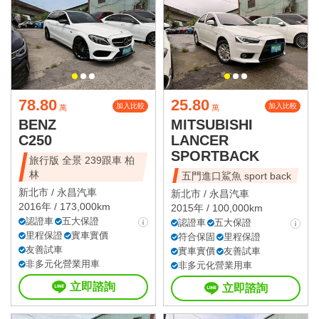
78.80
25.80
加入比較
加入比較
萬
萬
BENZ
MITSUBISHI
C250
LANCER
SPORTBACK
旅行版 全景 239跟車 柏
林
五門進口鯊魚 sport back
新北市 /
永昌汽車
新北市 /
永昌汽車
2016年 / 173,000km
2015年 / 100,000km
認證車
五大保證
認證車
五大保證
里程保證
實車實價
符合保固
里程保證
友善試車
實車實價
友善試車
非多元化營業用車
非多元化營業用車
立即諮詢
立即諮詢