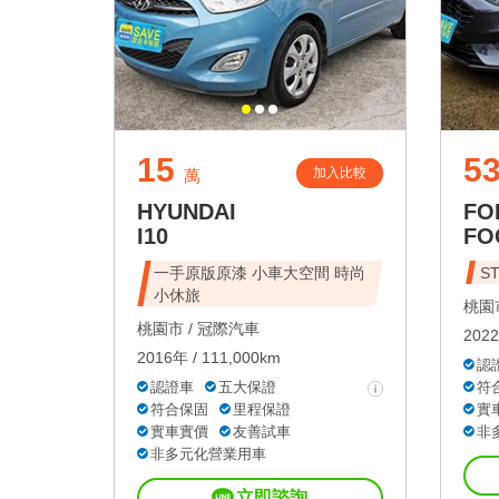
15
53
加入比較
萬
HYUNDAI
FO
I10
FO
一手原版原漆 小車大空間 時尚
S
小休旅
桃園市
桃園市 /
冠際汽車
2022
2016年 / 111,000km
認
認證車
五大保證
符
符合保固
里程保證
實
實車實價
友善試車
非
非多元化營業用車
立即諮詢