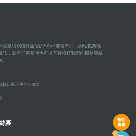
的表格填寫聯絡全省的SAVE加盟車商，網站也將隨
資訊，若有任何疑問也可以直接撥打我們的服務專線
答。
新北市林口區三民路136號
8
幫你
粉絲團
賣車
0