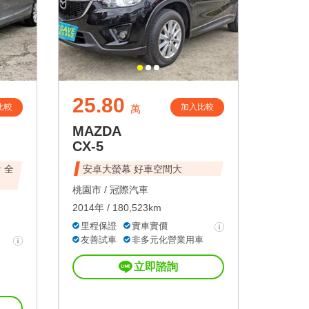
25.80
比較
加入比較
萬
MAZDA
CX-5
 全
安卓大螢幕 好車空間大
桃園市 /
冠際汽車
2014年 / 180,523km
里程保證
實車實價
友善試車
非多元化營業用車
立即諮詢