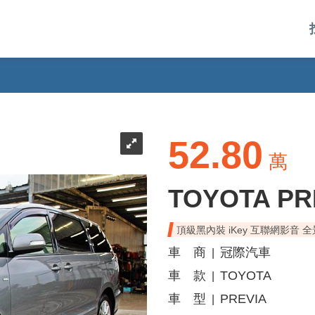
52.80
萬
TOYOTA PR
頂級黑內裝 iKey 互聯網影音 
車 商
冠際汽車
|
車 款
TOYOTA
|
車 型
PREVIA
|