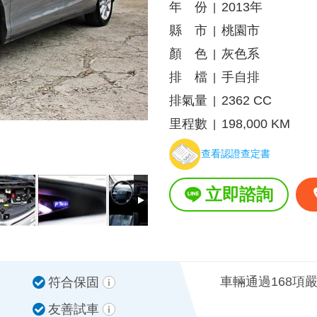
年 份
2013年
|
縣 市
桃園市
|
顏 色
灰色系
|
排 檔
手自排
|
排氣量
2362 CC
|
里程數
198,000 KM
|
查看認證查定書
立即諮詢
車輛通過168項
符合保固
友善試車