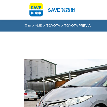
首頁
>
找車
>
TOYOTA
>
TOYOTA PREVIA