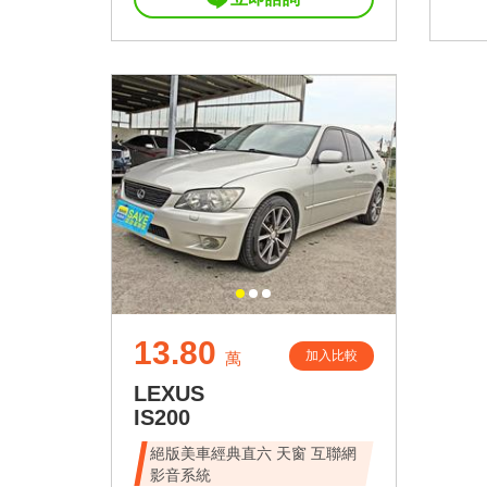
13.80
加入比較
萬
LEXUS
IS200
絕版美車經典直六 天窗 互聯網
影音系統