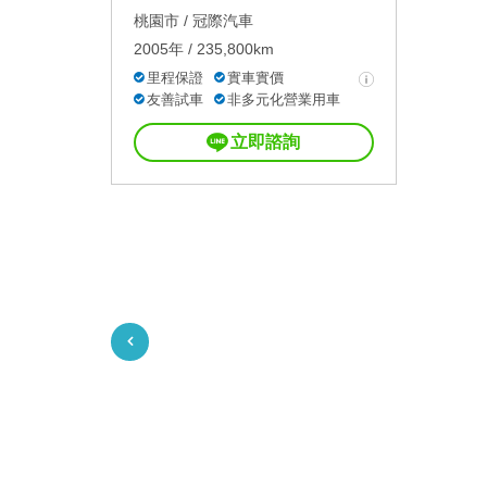
桃園市 /
冠際汽車
2005年 / 235,800km
里程保證
實車實價
友善試車
非多元化營業用車
立即諮詢