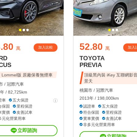
.80
52.80
加入比較
加入
萬
萬
RD
TOYOTA
CUS
PREVIA
T Lommel版 原廠保養無煙車
頂級黑內裝 iKey 互聯網影音
景天
 /
冠際汽車
桃園市 /
冠際汽車
年 / 82,725km
2013年 / 198,000km
證車
五大保證
合保固
里程保證
認證車
五大保證
車實價
友善試車
符合保固
里程保證
多元化營業用車
實車實價
友善試車
非多元化營業用車
立即諮詢
立即諮詢