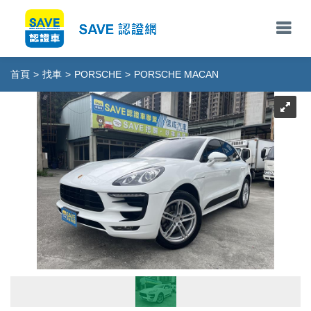
首頁
>
找車
>
PORSCHE
>
PORSCHE MACAN