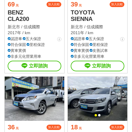
69
39
加入比較
加入比較
萬
萬
BENZ
TOYOTA
CLA200
SIENNA
新北市 /
信成國際
新北市 /
信成國際
2017年 / km
2011年 / km
認證車
五大保證
認證車
五大保證
符合保固
里程保證
符合保固
里程保證
實車實價
實車實價
友善試車
非多元化營業用車
非多元化營業用車
立即諮詢
立即諮詢
36
18
加入比較
加入比較
萬
萬