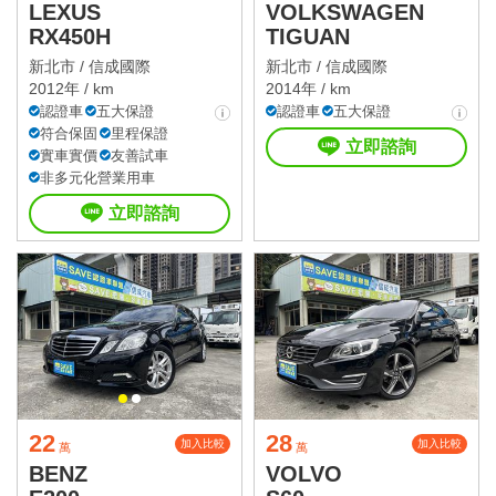
LEXUS
VOLKSWAGEN
RX450H
TIGUAN
新北市 /
信成國際
新北市 /
信成國際
2012年 / km
2014年 / km
認證車
五大保證
認證車
五大保證
符合保固
里程保證
立即諮詢
實車實價
友善試車
非多元化營業用車
立即諮詢
22
28
加入比較
加入比較
萬
萬
BENZ
VOLVO