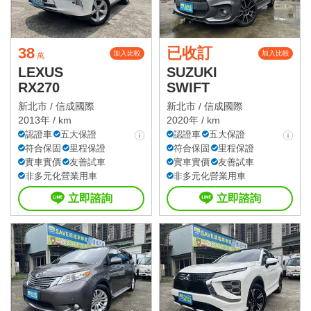
38
已收訂
加入比較
加入比較
萬
LEXUS
SUZUKI
RX270
SWIFT
新北市 /
信成國際
新北市 /
信成國際
2013年 / km
2020年 / km
認證車
五大保證
認證車
五大保證
符合保固
里程保證
符合保固
里程保證
實車實價
友善試車
實車實價
友善試車
非多元化營業用車
非多元化營業用車
立即諮詢
立即諮詢