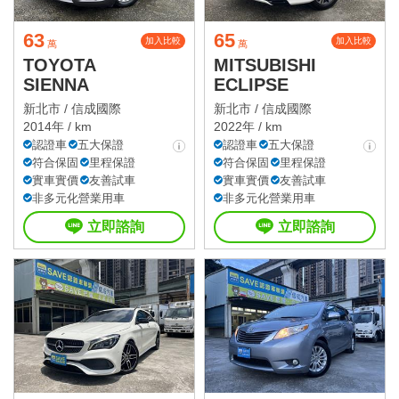
63
65
加入比較
加入比較
萬
萬
TOYOTA
MITSUBISHI
SIENNA
ECLIPSE
新北市 /
信成國際
新北市 /
信成國際
2014年 / km
2022年 / km
認證車
五大保證
認證車
五大保證
符合保固
里程保證
符合保固
里程保證
實車實價
友善試車
實車實價
友善試車
非多元化營業用車
非多元化營業用車
立即諮詢
立即諮詢