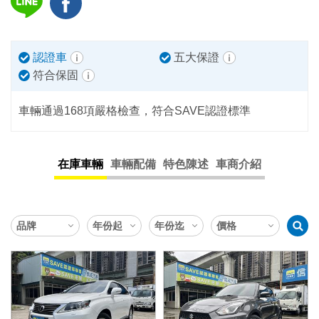
認證車
五大保證
符合保固
車輛通過168項嚴格檢查，符合SAVE認證標準
在庫車輛
車輛配備
特色陳述
車商介紹