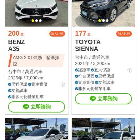
200
177
加入比較
加入比較
萬
萬
BENZ
TOYOTA
A35
SIENNA
台中市 /
萬通汽車
AMG 2.0T強勁、精準操
2021年 / 3,200km
控
認證車
五大保證
台中市 /
萬通汽車
符合保固
里程保證
2025年 / 7,000km
實車實價
友善試車
里程保證
實車實價
非多元化營業用車
友善試車
非多元化營業用車
立即諮詢
立即諮詢