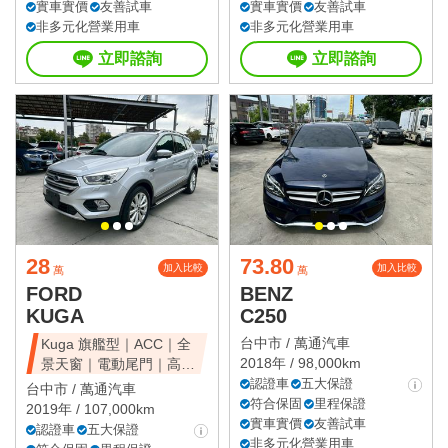
實車實價
友善試車
實車實價
友善試車
非多元化營業用車
非多元化營業用車
立即諮詢
立即諮詢
28
73.80
加入比較
加入比較
萬
萬
FORD
BENZ
KUGA
C250
台中市 /
萬通汽車
Kuga 旗艦型｜ACC｜全
2018年 / 98,000km
景天窗｜電動尾門｜高CP
值休旅
認證車
五大保證
台中市 /
萬通汽車
符合保固
里程保證
2019年 / 107,000km
實車實價
友善試車
認證車
五大保證
非多元化營業用車