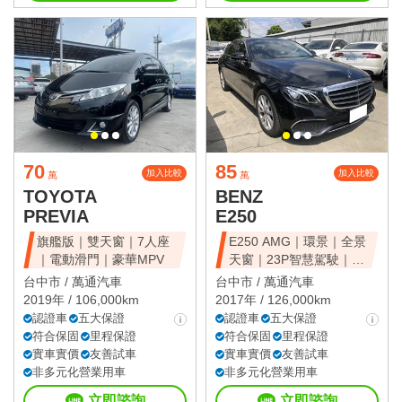
70
85
加入比較
加入比較
萬
萬
TOYOTA
BENZ
PREVIA
E250
旗艦版｜雙天窗｜7人座
E250 AMG｜環景｜全景
｜電動滑門｜豪華MPV
天窗｜23P智慧駕駛｜總
代理
台中市 /
萬通汽車
台中市 /
萬通汽車
2019年 / 106,000km
2017年 / 126,000km
認證車
五大保證
認證車
五大保證
符合保固
里程保證
符合保固
里程保證
實車實價
友善試車
實車實價
友善試車
非多元化營業用車
非多元化營業用車
立即諮詢
立即諮詢