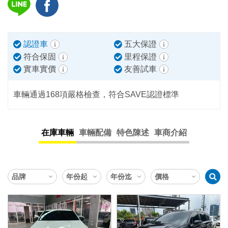
認證車
五大保證
符合保固
里程保證
實車實價
友善試車
車輛通過168項嚴格檢查，符合SAVE認證標準
在庫車輛
車輛配備
特色陳述
車商介紹