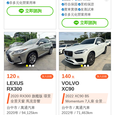
非多元化營業用車
符合保固
里程保證
實車實價
友善試車
立即諮詢
非多元化營業用車
立即諮詢
120
140
加入比較
加入比較
萬
萬
LEXUS
VOLVO
RX300
XC90
2020 RX300 旗艦版 環景
2022 XC90 B5
全景天窗 馬克音響
Momentum 7人座 全景天
窗
台中市 /
萬通汽車
台中市 /
萬通汽車
2020年 / 94,125km
2022年 / 71,463km