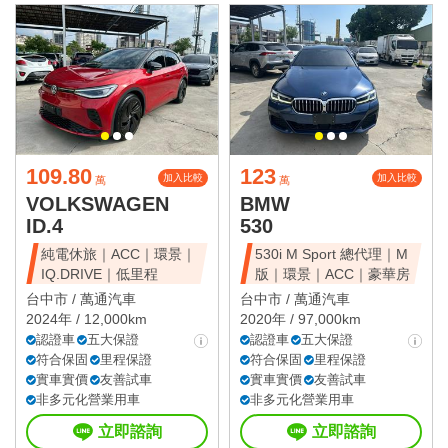
109.80
123
加入比較
加入比較
萬
萬
VOLKSWAGEN
BMW
ID.4
530
純電休旅｜ACC｜環景｜
530i M Sport 總代理｜M
IQ.DRIVE｜低里程
版｜環景｜ACC｜豪華房
台中市 /
萬通汽車
台中市 /
萬通汽車
2024年 / 12,000km
2020年 / 97,000km
認證車
五大保證
認證車
五大保證
符合保固
里程保證
符合保固
里程保證
實車實價
友善試車
實車實價
友善試車
非多元化營業用車
非多元化營業用車
立即諮詢
立即諮詢