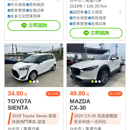
台中市 /
萬通汽車
符合保固
里程保證
2018年 / 156,357km
實車實價
友善試車
認證車
五大保證
非多元化營業用車
符合保固
里程保證
實車實價
友善試車
立即諮詢
立即諮詢
34.80
49.80
加入比較
加入比較
萬
萬
TOYOTA
MAZDA
SIENTA
CX-30
2018 Toyota Sienta 家庭
2020 CX-30 高規旗艦版
休旅熱門車款 超值
安全科技一次到位
台中市 /
萬通汽車
台中市 /
萬通汽車