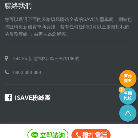
聯絡我們
您可以透過下面的表格填寫聯絡全省的SAVE加盟車商，網站也
將隨時更新優質車商資訊，若有任何疑問也可以直接撥打我們
的服務專線 ，由專人為您解答。
244-55 新北市林口區三民路136號
0800-308-888
幫你
賣車
0
車輛
ISAVE粉絲團
比較
立即諮詢
撥打電話
Copyright © 2016 SAVE 聯盟 All rights reserved.