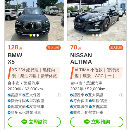
128
70
加入比較
加入比較
萬
萬
BMW
NISSAN
X5
ALTIMA
X5 25d 總代理｜黑棕內
ALTIMA 小改款｜智行旗
裝｜柴油四驅｜豪華休旅
艦｜環景｜ACC｜一手美
車
台中市 /
萬通汽車
台中市 /
萬通汽車
2020年 / 62,000km
2022年 / 52,000km
認證車
五大保證
認證車
五大保證
符合保固
里程保證
符合保固
里程保證
實車實價
友善試車
實車實價
友善試車
非多元化營業用車
非多元化營業用車
立即諮詢
立即諮詢