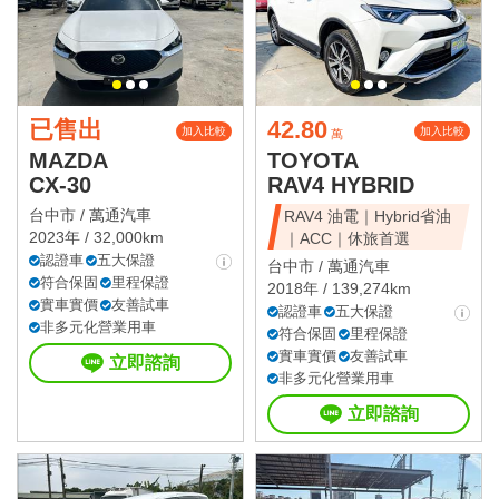
已售出
42.80
加入比較
加入比較
萬
MAZDA
TOYOTA
CX-30
RAV4 HYBRID
台中市 /
萬通汽車
RAV4 油電｜Hybrid省油
2023年 / 32,000km
｜ACC｜休旅首選
認證車
五大保證
台中市 /
萬通汽車
符合保固
里程保證
2018年 / 139,274km
實車實價
友善試車
認證車
五大保證
非多元化營業用車
符合保固
里程保證
實車實價
友善試車
立即諮詢
非多元化營業用車
立即諮詢