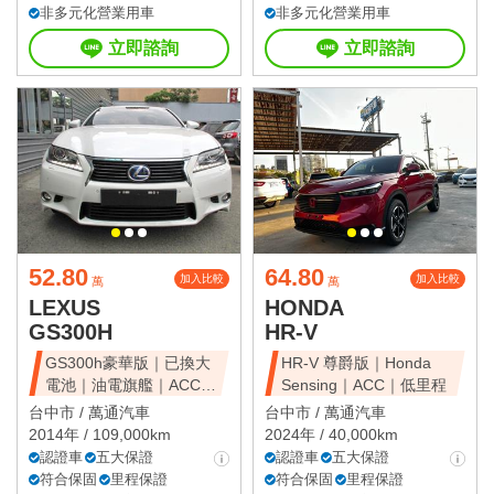
非多元化營業用車
非多元化營業用車
立即諮詢
立即諮詢
52.80
64.80
加入比較
加入比較
萬
萬
LEXUS
HONDA
GS300H
HR-V
GS300h豪華版｜已換大
HR-V 尊爵版｜Honda
電池｜油電旗艦｜ACC｜
Sensing｜ACC｜低里程
天窗豪華房
台中市 /
萬通汽車
台中市 /
萬通汽車
2014年 / 109,000km
2024年 / 40,000km
認證車
五大保證
認證車
五大保證
符合保固
里程保證
符合保固
里程保證