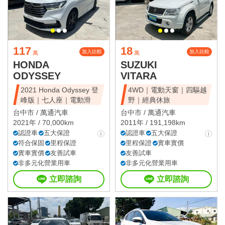
117
18
加入比較
加入比較
萬
萬
HONDA
SUZUKI
ODYSSEY
VITARA
2021 Honda Odyssey 登
4WD｜電動天窗｜四驅越
峰版｜七人座｜電動滑
野｜經典休旅
台中市 /
萬通汽車
台中市 /
萬通汽車
2021年 / 70,000km
2011年 / 191,198km
認證車
五大保證
認證車
五大保證
符合保固
里程保證
里程保證
實車實價
實車實價
友善試車
友善試車
非多元化營業用車
非多元化營業用車
立即諮詢
立即諮詢