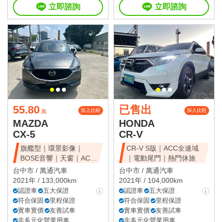
立即諮詢
立即諮詢
55.80
已售出
加入比較
加入比較
萬
MAZDA
HONDA
CX-5
CR-V
旗艦型｜環景影像｜
CR-V S版｜ACC全速域
BOSE音響｜天窗｜ACC
｜電動尾門｜熱門休旅
全速域｜質感休旅
台中市 /
萬通汽車
台中市 /
萬通汽車
2021年 / 133,000km
2021年 / 104,000km
認證車
五大保證
認證車
五大保證
符合保固
里程保證
符合保固
里程保證
實車實價
友善試車
實車實價
友善試車
非多元化營業用車
非多元化營業用車