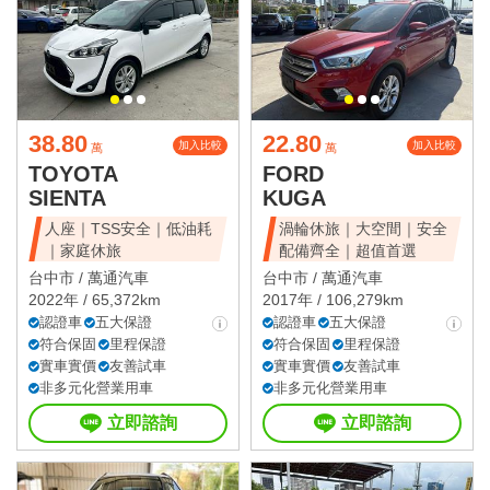
38.80
22.80
加入比較
加入比較
萬
萬
TOYOTA
FORD
SIENTA
KUGA
人座｜TSS安全｜低油耗
渦輪休旅｜大空間｜安全
｜家庭休旅
配備齊全｜超值首選
台中市 /
萬通汽車
台中市 /
萬通汽車
2022年 / 65,372km
2017年 / 106,279km
認證車
五大保證
認證車
五大保證
符合保固
里程保證
符合保固
里程保證
實車實價
友善試車
實車實價
友善試車
非多元化營業用車
非多元化營業用車
立即諮詢
立即諮詢