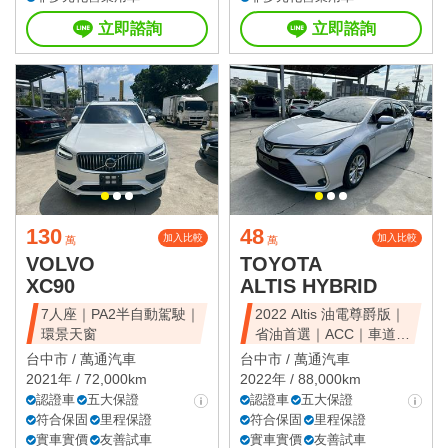
立即諮詢
立即諮詢
130
48
加入比較
加入比較
萬
萬
VOLVO
TOYOTA
XC90
ALTIS HYBRID
7人座｜PA2半自動駕駛｜
2022 Altis 油電尊爵版｜
環景天窗
省油首選｜ACC｜車道維
持
台中市 /
萬通汽車
台中市 /
萬通汽車
2021年 / 72,000km
2022年 / 88,000km
認證車
五大保證
認證車
五大保證
符合保固
里程保證
符合保固
里程保證
實車實價
友善試車
實車實價
友善試車