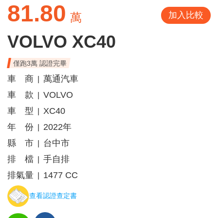
81.80
加入比較
萬
VOLVO XC40
僅跑3萬 認證完畢
車 商
萬通汽車
|
車 款
VOLVO
|
車 型
XC40
|
年 份
2022年
|
縣 市
台中市
|
排 檔
手自排
|
排氣量
1477 CC
|
查看認證查定書