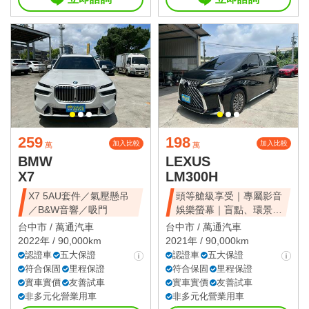
259
198
加入比較
加入比較
萬
萬
BMW
LEXUS
X7
LM300H
X7 5AU套件／氣壓懸吊
頭等艙級享受｜專屬影音
／B&W音響／吸門
娛樂螢幕｜盲點、環景、
雙電滑門、雙天窗
台中市 /
萬通汽車
台中市 /
萬通汽車
2022年 / 90,000km
2021年 / 90,000km
認證車
五大保證
認證車
五大保證
符合保固
里程保證
符合保固
里程保證
實車實價
友善試車
實車實價
友善試車
非多元化營業用車
非多元化營業用車