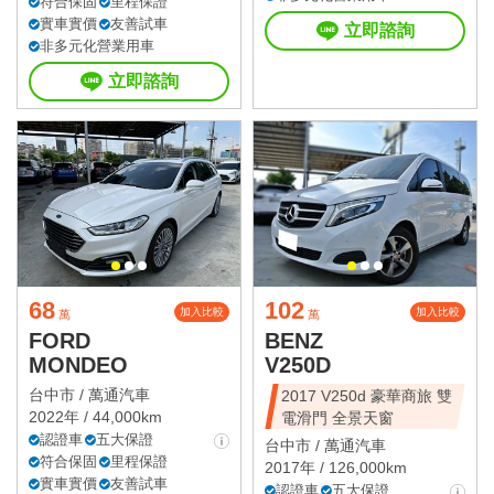
符合保固
里程保證
實車實價
友善試車
立即諮詢
非多元化營業用車
立即諮詢
68
102
加入比較
加入比較
萬
萬
FORD
BENZ
MONDEO
V250D
台中市 /
萬通汽車
2017 V250d 豪華商旅 雙
2022年 / 44,000km
電滑門 全景天窗
認證車
五大保證
台中市 /
萬通汽車
符合保固
里程保證
2017年 / 126,000km
實車實價
友善試車
認證車
五大保證