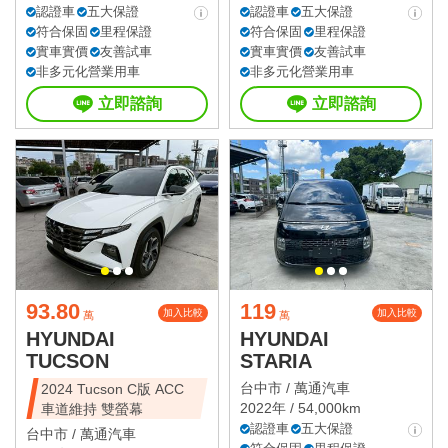
認證車
五大保證
認證車
五大保證
符合保固
里程保證
符合保固
里程保證
實車實價
友善試車
實車實價
友善試車
非多元化營業用車
非多元化營業用車
立即諮詢
立即諮詢
93.80
119
加入比較
加入比較
萬
萬
HYUNDAI
HYUNDAI
TUCSON
STARIA
台中市 /
萬通汽車
2024 Tucson C版 ACC
2022年 / 54,000km
車道維持 雙螢幕
認證車
五大保證
台中市 /
萬通汽車