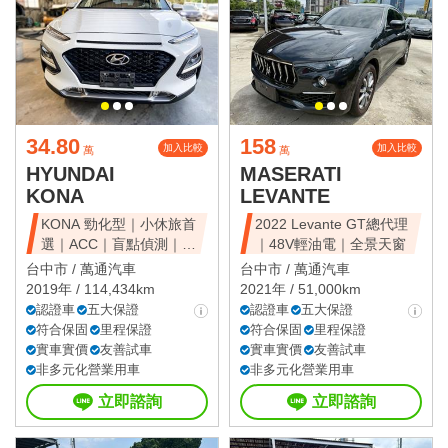
34.80
158
加入比較
加入比較
萬
萬
HYUNDAI
MASERATI
KONA
LEVANTE
KONA 勁化型｜小休旅首
2022 Levante GT總代理
選｜ACC｜盲點偵測｜省
｜48V輕油電｜全景天窗
油好開
台中市 /
萬通汽車
台中市 /
萬通汽車
2019年 / 114,434km
2021年 / 51,000km
認證車
五大保證
認證車
五大保證
符合保固
里程保證
符合保固
里程保證
實車實價
友善試車
實車實價
友善試車
非多元化營業用車
非多元化營業用車
立即諮詢
立即諮詢