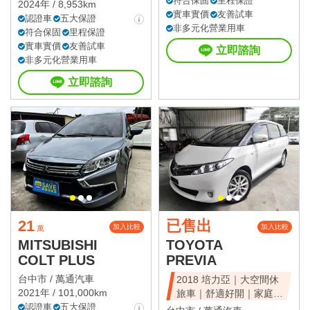
符合保固
里程保證
2024年 / 8,953km
實車實價
友善試車
認證車
五大保證
非多元化營業用車
符合保固
里程保證
實車實價
友善試車
立即諮詢
非多元化營業用車
立即諮詢
21
已售出
加入比較
加入比較
萬
MITSUBISHI
TOYOTA
COLT PLUS
PREVIA
台中市 /
萬通汽車
2018 培力亞｜大空間休
2021年 / 101,000km
旅車｜舒適好開｜家庭首
認證車
五大保證
選｜可全額貸