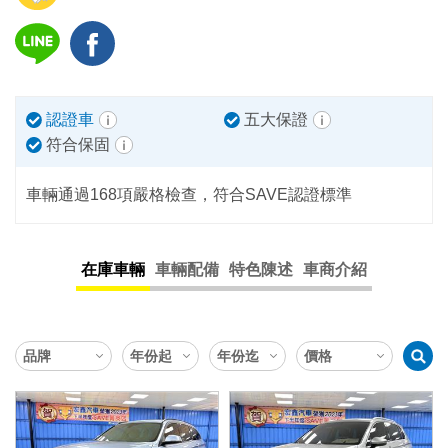
認證車
五大保證
符合保固
車輛通過168項嚴格檢查，符合SAVE認證標準
在庫車輛
車輛配備
特色陳述
車商介紹