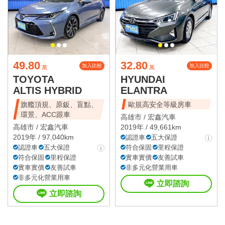
49.80
32.80
加入比較
加入比較
萬
萬
TOYOTA
HYUNDAI
ALTIS HYBRID
ELANTRA
旗艦頂規、原鈑、盲點、
歐規高安全等級房車
環景、ACC跟車
高雄市 /
宏鑫汽車
高雄市 /
宏鑫汽車
2019年 / 49,661km
2019年 / 97,040km
認證車
五大保證
認證車
五大保證
符合保固
里程保證
符合保固
里程保證
實車實價
友善試車
實車實價
友善試車
非多元化營業用車
非多元化營業用車
立即諮詢
立即諮詢