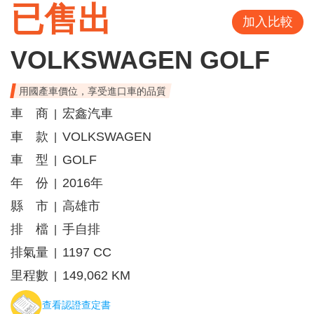
已售出
加入比較
VOLKSWAGEN GOLF
用國產車價位，享受進口車的品質
車 商
宏鑫汽車
|
車 款
VOLKSWAGEN
|
車 型
GOLF
|
年 份
2016年
|
縣 市
高雄市
|
排 檔
手自排
|
排氣量
1197 CC
|
里程數
149,062 KM
|
查看認證查定書