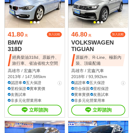
41.80
46.80
加入比較
加入比較
萬
萬
BMW
VOLKSWAGEN
318D
TIGUAN
經典柴油318d、原鈑件、
原鈑件、R-Line、極新內
旅行車、省油省稅大空間
裝、頂級配備
高雄市 /
宏鑫汽車
高雄市 /
宏鑫汽車
2013年 / 147,585km
2018年 / 93,992km
認證車
五大保證
認證車
五大保證
里程保證
實車實價
符合保固
里程保證
友善試車
實車實價
友善試車
非多元化營業用車
非多元化營業用車
立即諮詢
立即諮詢