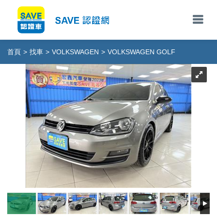
首頁
>
找車
>
VOLKSWAGEN
>
VOLKSWAGEN GOLF