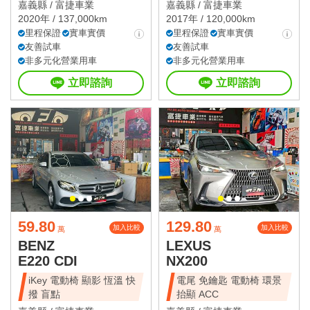
嘉義縣 /
富捷車業
嘉義縣 /
富捷車業
2020年 / 137,000km
2017年 / 120,000km
里程保證
實車實價
里程保證
實車實價
友善試車
友善試車
非多元化營業用車
非多元化營業用車
立即諮詢
立即諮詢
59.80
129.80
加入比較
加入比較
萬
萬
BENZ
LEXUS
E220 CDI
NX200
iKey 電動椅 顯影 恆溫 快
電尾 免鑰匙 電動椅 環景
撥 盲點
抬顯 ACC