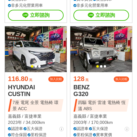
非多元化營業用車
非多元化營業用車
立即諮詢
立即諮詢
116.80
128
加入比較
加入比較
萬
萬
HYUNDAI
BENZ
CUSTIN
G320
7座 電尾 全景 電熱椅 環
四驅 電折 雷達 電熱椅 恆
景 ACC
溫 ABS
嘉義縣 /
富捷車業
嘉義縣 /
富捷車業
2023年 / 34,000km
2003年 / 170,000km
認證車
五大保證
認證車
五大保證
符合保固
里程保證
里程保證
實車實價