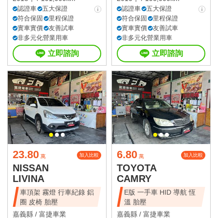
認證車
五大保證
認證車
五大保證
符合保固
里程保證
符合保固
里程保證
實車實價
友善試車
實車實價
友善試車
非多元化營業用車
非多元化營業用車
立即諮詢
立即諮詢
23.80
6.80
加入比較
加入比較
萬
萬
NISSAN
TOYOTA
LIVINA
CAMRY
車頂架 霧燈 行車紀錄 鋁
E版 一手車 HID 導航 恆
圈 皮椅 胎壓
溫 胎壓
嘉義縣 /
富捷車業
嘉義縣 /
富捷車業