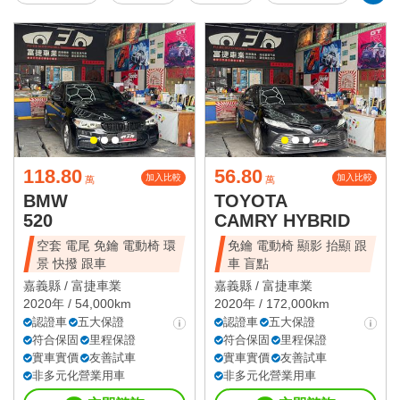
118.80
56.80
加入比較
加入比較
萬
萬
BMW
TOYOTA
520
CAMRY HYBRID
空套 電尾 免鑰 電動椅 環
免鑰 電動椅 顯影 抬顯 跟
景 快撥 跟車
車 盲點
嘉義縣 /
富捷車業
嘉義縣 /
富捷車業
2020年 / 54,000km
2020年 / 172,000km
認證車
五大保證
認證車
五大保證
符合保固
里程保證
符合保固
里程保證
實車實價
友善試車
實車實價
友善試車
非多元化營業用車
非多元化營業用車