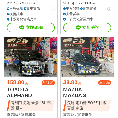
2017年 / 97,000km
2019年 / 77,000km
里程保證
實車實價
里程保證
實車實價
友善試車
友善試車
非多元化營業用車
非多元化營業用車
立即諮詢
立即諮詢
158.80
38.80
加入比較
加入比較
萬
萬
TOYOTA
MAZDA
ALPHARD
MAZDA 3
電滑門 免鑰 全景 JBL 環
免鑰 電動椅 BOSE 快撥
景 跟車
盲點 車偏
嘉義縣 /
富捷車業
嘉義縣 /
富捷車業