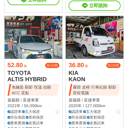
立即諮詢
52.80
36.80
加入比較
加入比較
萬
萬
TOYOTA
KIA
ALTIS HYBRID
KAON
免鑰匙 顯影 恆溫 抬顯
霧燈 皮椅 行車紀錄 顯影
ACC 盲點
里程電腦
嘉義縣 /
富捷車業
嘉義縣 /
富捷車業
2022年 / 56,000km
2020年 / 127,000km
認證車
五大保證
認證車
五大保證
符合保固
里程保證
符合保固
里程保證
實車實價
友善試車
實車實價
友善試車