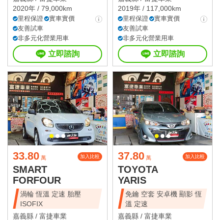
2020年 / 79,000km
2019年 / 117,000km
里程保證
實車實價
里程保證
實車實價
友善試車
友善試車
非多元化營業用車
非多元化營業用車
立即諮詢
立即諮詢
33.80
37.80
加入比較
加入比較
萬
萬
SMART
TOYOTA
FORFOUR
YARIS
渦輪 恆溫 定速 胎壓
免鑰 空套 安卓機 顯影 恆
ISOFIX
溫 定速
嘉義縣 /
富捷車業
嘉義縣 /
富捷車業