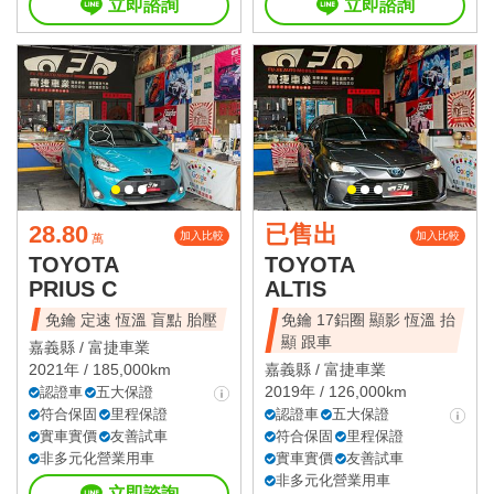
立即諮詢
立即諮詢
28.80
已售出
加入比較
加入比較
萬
TOYOTA
TOYOTA
PRIUS C
ALTIS
免鑰 定速 恆溫 盲點 胎壓
免鑰 17鋁圈 顯影 恆溫 抬
顯 跟車
嘉義縣 /
富捷車業
2021年 / 185,000km
嘉義縣 /
富捷車業
2019年 / 126,000km
認證車
五大保證
符合保固
里程保證
認證車
五大保證
實車實價
友善試車
符合保固
里程保證
非多元化營業用車
實車實價
友善試車
非多元化營業用車
立即諮詢