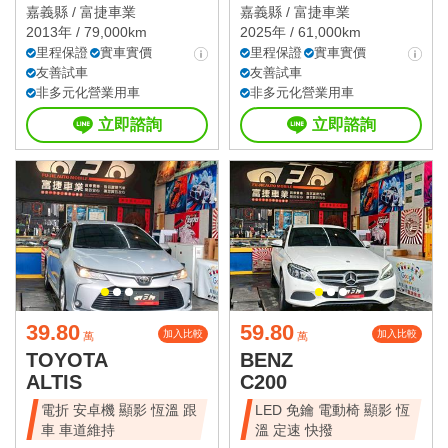
嘉義縣 /
富捷車業
嘉義縣 /
富捷車業
2013年 / 79,000km
2025年 / 61,000km
里程保證
實車實價
里程保證
實車實價
友善試車
友善試車
非多元化營業用車
非多元化營業用車
立即諮詢
立即諮詢
39.80
59.80
加入比較
加入比較
萬
萬
TOYOTA
BENZ
ALTIS
C200
電折 安卓機 顯影 恆溫 跟
LED 免鑰 電動椅 顯影 恆
車 車道維持
溫 定速 快撥