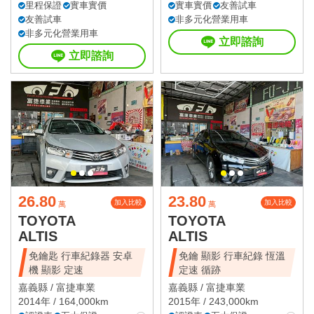
里程保證
實車實價
實車實價
友善試車
友善試車
非多元化營業用車
非多元化營業用車
立即諮詢
立即諮詢
26.80
23.80
加入比較
加入比較
萬
萬
TOYOTA
TOYOTA
ALTIS
ALTIS
免鑰匙 行車紀錄器 安卓
免鑰 顯影 行車紀錄 恆溫
機 顯影 定速
定速 循跡
嘉義縣 /
富捷車業
嘉義縣 /
富捷車業
2014年 / 164,000km
2015年 / 243,000km