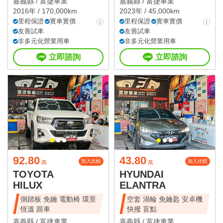
嘉義縣 /
富捷車業
嘉義縣 /
富捷車業
2016年 / 170,000km
2023年 / 45,000km
里程保證
實車實價
里程保證
實車實價
友善試車
友善試車
非多元化營業用車
非多元化營業用車
立即諮詢
立即諮詢
92.80
43.80
加入比較
加入比較
萬
萬
TOYOTA
HYUNDAI
HILUX
ELANTRA
側踏板 免鑰 電動椅 環景
空套 渦輪 免鑰匙 安卓機
恆溫 跟車
快撥 盲點
嘉義縣 /
富捷車業
嘉義縣 /
富捷車業