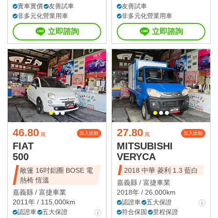
實車實價
友善試車
友善試車
非多元化營業用車
非多元化營業用車
立即諮詢
立即諮詢
46.80
27.80
加入比較
加入比較
萬
萬
FIAT
MITSUBISHI
500
VERYCA
敞篷 16吋鋁圈 BOSE 電
2018 中華 菱利 1.3 藍白
熱椅 恆溫
嘉義縣 /
富捷車業
嘉義縣 /
富捷車業
2018年 / 26,000km
2011年 / 115,000km
認證車
五大保證
認證車
五大保證
符合保固
里程保證