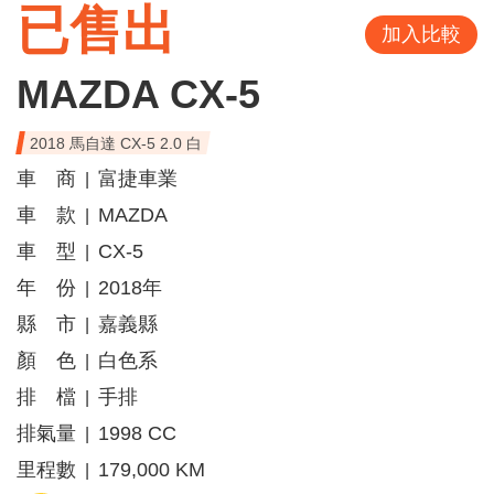
已售出
加入比較
MAZDA CX-5
2018 馬自達 CX-5 2.0 白
車 商
富捷車業
|
車 款
MAZDA
|
車 型
CX-5
|
年 份
2018年
|
縣 市
嘉義縣
|
顏 色
白色系
|
排 檔
手排
|
排氣量
1998 CC
|
里程數
179,000 KM
|