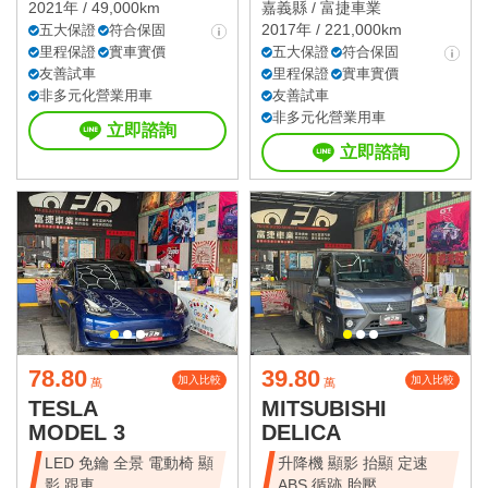
2021年 / 49,000km
嘉義縣 /
富捷車業
2017年 / 221,000km
五大保證
符合保固
里程保證
實車實價
五大保證
符合保固
友善試車
里程保證
實車實價
非多元化營業用車
友善試車
非多元化營業用車
立即諮詢
立即諮詢
78.80
39.80
加入比較
加入比較
萬
萬
TESLA
MITSUBISHI
MODEL 3
DELICA
LED 免鑰 全景 電動椅 顯
升降機 顯影 抬顯 定速
影 跟車
ABS 循跡 胎壓