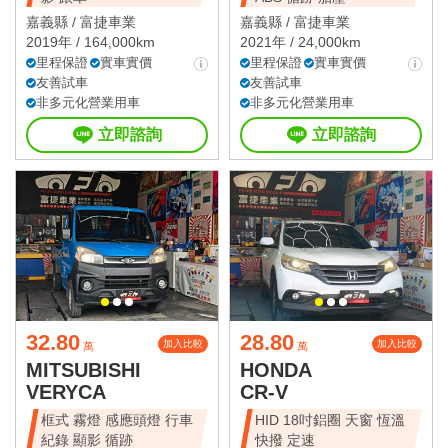
嘉義縣 /
富捷車業
嘉義縣 /
富捷車業
2019年 / 164,000km
2021年 / 24,000km
里程保證
實車實價
里程保證
實車實價
友善試車
友善試車
非多元化營業用車
非多元化營業用車
立即諮詢
立即諮詢
32.80
28.80
加入比較
加入比較
萬
萬
MITSUBISHI
HONDA
VERYCA
CR-V
框式 霧燈 感應頭燈 行車
HID 18吋鋁圈 天窗 恆溫
紀錄 顯影 循跡
快撥 定速