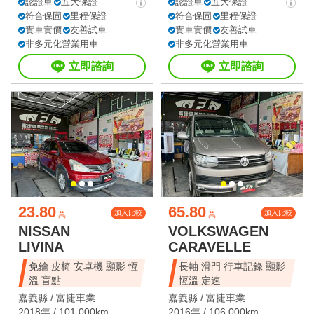
認證車
五大保證
認證車
五大保證
符合保固
里程保證
符合保固
里程保證
實車實價
友善試車
實車實價
友善試車
非多元化營業用車
非多元化營業用車
立即諮詢
立即諮詢
23.80
65.80
加入比較
加入比較
萬
萬
NISSAN
VOLKSWAGEN
LIVINA
CARAVELLE
免鑰 皮椅 安卓機 顯影 恆
長軸 滑門 行車記錄 顯影
溫 盲點
恆溫 定速
嘉義縣 /
富捷車業
嘉義縣 /
富捷車業
2018年 / 101,000km
2016年 / 106,000km