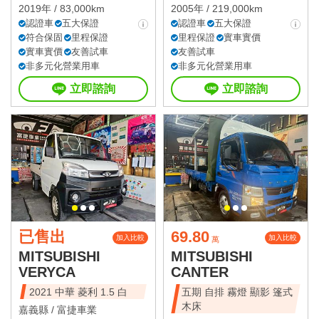
2019年 / 83,000km
2005年 / 219,000km
認證車
五大保證
認證車
五大保證
符合保固
里程保證
里程保證
實車實價
實車實價
友善試車
友善試車
非多元化營業用車
非多元化營業用車
立即諮詢
立即諮詢
已售出
69.80
加入比較
加入比較
萬
MITSUBISHI
MITSUBISHI
VERYCA
CANTER
2021 中華 菱利 1.5 白
五期 自排 霧燈 顯影 篷式
木床
嘉義縣 /
富捷車業