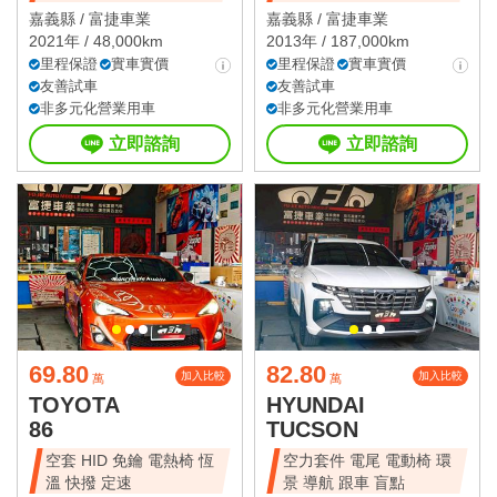
嘉義縣 /
富捷車業
嘉義縣 /
富捷車業
2021年 / 48,000km
2013年 / 187,000km
里程保證
實車實價
里程保證
實車實價
友善試車
友善試車
非多元化營業用車
非多元化營業用車
立即諮詢
立即諮詢
69.80
82.80
加入比較
加入比較
萬
萬
TOYOTA
HYUNDAI
86
TUCSON
空套 HID 免鑰 電熱椅 恆
空力套件 電尾 電動椅 環
溫 快撥 定速
景 導航 跟車 盲點