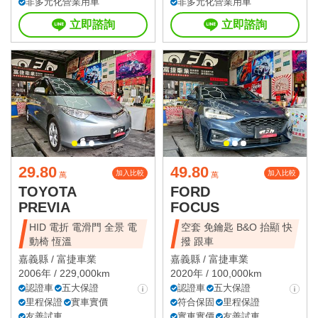
非多元化營業用車
非多元化營業用車
立即諮詢
立即諮詢
29.80
49.80
加入比較
加入比較
萬
萬
TOYOTA
FORD
PREVIA
FOCUS
HID 電折 電滑門 全景 電
空套 免鑰匙 B&O 抬顯 快
動椅 恆溫
撥 跟車
嘉義縣 /
富捷車業
嘉義縣 /
富捷車業
2006年 / 229,000km
2020年 / 100,000km
認證車
五大保證
認證車
五大保證
里程保證
實車實價
符合保固
里程保證
友善試車
實車實價
友善試車