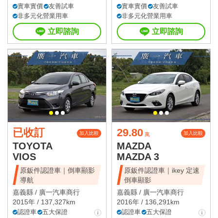
實車實價
友善試車
實車實價
友善試車
非多元化營業用車
非多元化營業用車
立即諮詢
立即諮詢
已收訂
29.80
加入比較
加入比較
萬
TOYOTA
MAZDA
VIOS
MAZDA 3
原鈑件認證車｜倒車顯影
原鈑件認證車｜ikey 定速
導航
倒車顯影
嘉義縣 /
廣一汽車商行
嘉義縣 /
廣一汽車商行
2015年 / 137,327km
2016年 / 136,291km
認證車
五大保證
認證車
五大保證