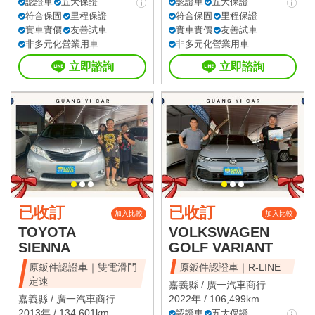
認證車
五大保證
認證車
五大保證
符合保固
里程保證
符合保固
里程保證
實車實價
友善試車
實車實價
友善試車
非多元化營業用車
非多元化營業用車
立即諮詢
立即諮詢
已收訂
已收訂
加入比較
加入比較
TOYOTA
VOLKSWAGEN
SIENNA
GOLF VARIANT
原鈑件認證車｜雙電滑門
原鈑件認證車｜R-LINE
定速
嘉義縣 /
廣一汽車商行
嘉義縣 /
廣一汽車商行
2022年 / 106,499km
2013年 / 134,601km
認證車
五大保證