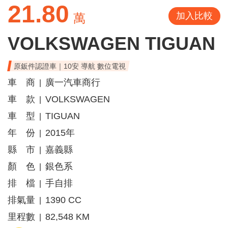
21.80
加入比較
萬
VOLKSWAGEN TIGUAN
原鈑件認證車｜10安 導航 數位電視
車 商
廣一汽車商行
|
車 款
VOLKSWAGEN
|
車 型
TIGUAN
|
年 份
2015年
|
縣 市
嘉義縣
|
顏 色
銀色系
|
排 檔
手自排
|
排氣量
1390 CC
|
里程數
82,548 KM
|