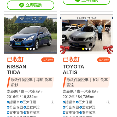
立即諮詢
已收訂
已收訂
加入比較
加入比較
NISSAN
TOYOTA
TIIDA
ALTIS
原鈑件認證車｜導航 倒車
原鈑件認證車｜省油 倒車
顯影
雷達
嘉義縣 /
廣一汽車商行
嘉義縣 /
廣一汽車商行
2016年 / 19,834km
2012年 / 84,786km
認證車
五大保證
認證車
五大保證
符合保固
里程保證
符合保固
里程保證
實車實價
友善試車
實車實價
友善試車