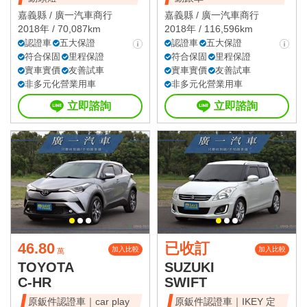
嘉義縣 /
廣一汽車商行
嘉義縣 /
廣一汽車商行
2018年 / 70,087km
2018年 / 116,596km
認證車
五大保證
認證車
五大保證
符合保固
里程保證
符合保固
里程保證
實車實價
友善試車
實車實價
友善試車
非多元化營業用車
非多元化營業用車
立即諮詢
立即諮詢
46.80
已收訂
加入比較
加入比較
萬
TOYOTA
SUZUKI
C-HR
SWIFT
原鈑件認證車｜car play
原鈑件認證車｜IKEY 定