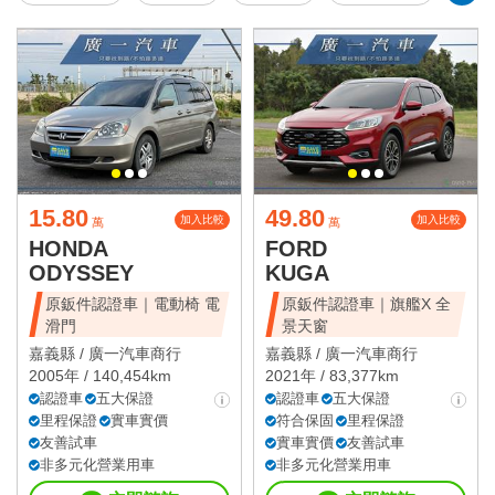
15.80
49.80
加入比較
加入比較
萬
萬
HONDA
FORD
ODYSSEY
KUGA
原鈑件認證車｜電動椅 電
原鈑件認證車｜旗艦X 全
滑門
景天窗
嘉義縣 /
廣一汽車商行
嘉義縣 /
廣一汽車商行
2005年 / 140,454km
2021年 / 83,377km
認證車
五大保證
認證車
五大保證
里程保證
實車實價
符合保固
里程保證
友善試車
實車實價
友善試車
非多元化營業用車
非多元化營業用車