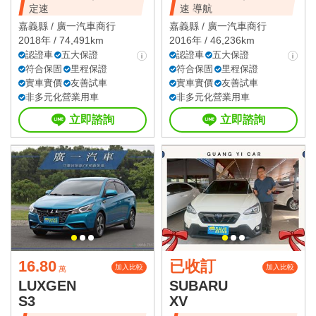
定速
速 導航
嘉義縣 /
廣一汽車商行
嘉義縣 /
廣一汽車商行
2018年 / 74,491km
2016年 / 46,236km
認證車
五大保證
認證車
五大保證
符合保固
里程保證
符合保固
里程保證
實車實價
友善試車
實車實價
友善試車
非多元化營業用車
非多元化營業用車
立即諮詢
立即諮詢
16.80
已收訂
加入比較
加入比較
萬
LUXGEN
SUBARU
S3
XV