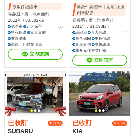
原鈑件認證車
原鈑件認證車｜定速 恆溫
倒車顯影
嘉義縣 /
廣一汽車商行
2011年 / 88,582km
嘉義縣 /
廣一汽車商行
2011年 / 81,093km
認證車
五大保證
里程保證
實車實價
認證車
五大保證
友善試車
符合保固
里程保證
非多元化營業用車
實車實價
友善試車
非多元化營業用車
立即諮詢
立即諮詢
已收訂
已收訂
加入比較
加入比較
SUBARU
KIA