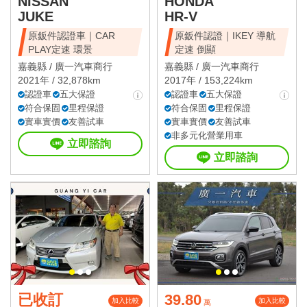
NISSAN
HONDA
JUKE
HR-V
原鈑件認證車｜CAR
原鈑件認證｜IKEY 導航
PLAY定速 環景
定速 倒顯
嘉義縣 /
廣一汽車商行
嘉義縣 /
廣一汽車商行
2021年 / 32,878km
2017年 / 153,224km
認證車
五大保證
認證車
五大保證
符合保固
里程保證
符合保固
里程保證
實車實價
友善試車
實車實價
友善試車
非多元化營業用車
立即諮詢
立即諮詢
已收訂
39.80
加入比較
加入比較
萬