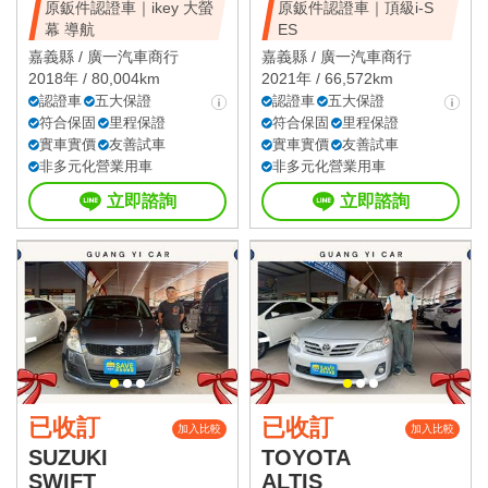
原鈑件認證車｜ikey 大螢
原鈑件認證車｜頂級i-S
幕 導航
ES
嘉義縣 /
廣一汽車商行
嘉義縣 /
廣一汽車商行
2018年 / 80,004km
2021年 / 66,572km
認證車
五大保證
認證車
五大保證
符合保固
里程保證
符合保固
里程保證
實車實價
友善試車
實車實價
友善試車
非多元化營業用車
非多元化營業用車
立即諮詢
立即諮詢
已收訂
已收訂
加入比較
加入比較
SUZUKI
TOYOTA
SWIFT
ALTIS