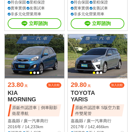
符合保固
里程保證
符合保固
里程保證
實車實價
友善試車
實車實價
友善試車
非多元化營業用車
非多元化營業用車
立即諮詢
立即諮詢
23.80
29.80
加入比較
加入比較
萬
萬
KIA
TOYOTA
MORNING
YARIS
原鈑件認證車｜倒車顯影
原鈑件認證車 S版空力套
衛星導航
件雙尾管
嘉義縣 /
廣一汽車商行
嘉義縣 /
廣一汽車商行
2016年 / 14,233km
2017年 / 142,466km