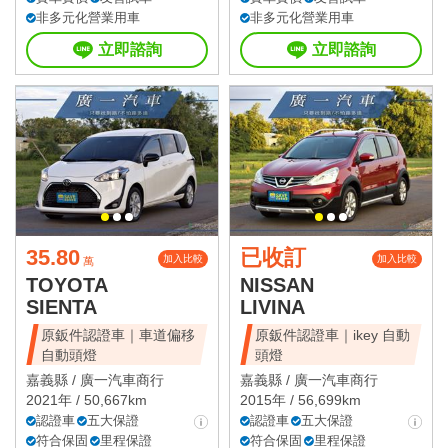
非多元化營業用車
非多元化營業用車
立即諮詢
立即諮詢
35.80
已收訂
加入比較
加入比較
萬
TOYOTA
NISSAN
SIENTA
LIVINA
原鈑件認證車｜車道偏移
原鈑件認證車｜ikey 自動
自動頭燈
頭燈
嘉義縣 /
廣一汽車商行
嘉義縣 /
廣一汽車商行
2021年 / 50,667km
2015年 / 56,699km
認證車
五大保證
認證車
五大保證
符合保固
里程保證
符合保固
里程保證