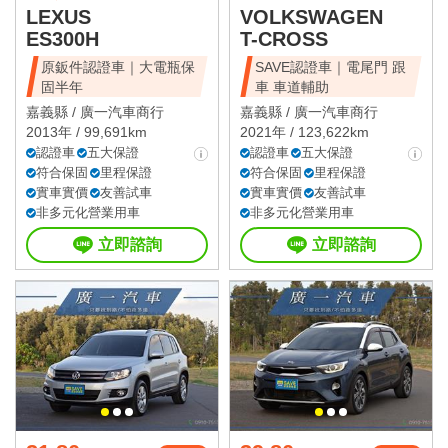
LEXUS
VOLKSWAGEN
ES300H
T-CROSS
原鈑件認證車｜大電瓶保
SAVE認證車｜電尾門 跟
固半年
車 車道輔助
嘉義縣 /
廣一汽車商行
嘉義縣 /
廣一汽車商行
2013年 / 99,691km
2021年 / 123,622km
認證車
五大保證
認證車
五大保證
符合保固
里程保證
符合保固
里程保證
實車實價
友善試車
實車實價
友善試車
非多元化營業用車
非多元化營業用車
立即諮詢
立即諮詢