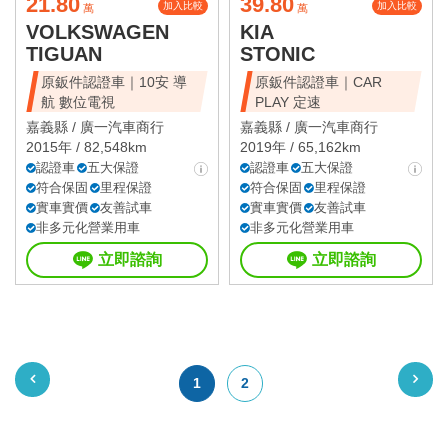
21.80
39.80
加入比較
加入比較
萬
萬
VOLKSWAGEN
KIA
TIGUAN
STONIC
原鈑件認證車｜10安 導
原鈑件認證車｜CAR
航 數位電視
PLAY 定速
嘉義縣 /
廣一汽車商行
嘉義縣 /
廣一汽車商行
2015年 / 82,548km
2019年 / 65,162km
認證車
五大保證
認證車
五大保證
符合保固
里程保證
符合保固
里程保證
實車實價
友善試車
實車實價
友善試車
非多元化營業用車
非多元化營業用車
立即諮詢
立即諮詢
1
2