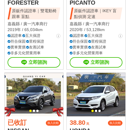
FORESTER
PICANTO
原鈑件認證車｜雙電動椅
原鈑件認證車｜IKEY 盲
跟車 盲點
點偵測 定速
嘉義縣 /
廣一汽車商行
嘉義縣 /
廣一汽車商行
2019年 / 65,034km
2020年 / 53,128km
認證車
五大保證
認證車
五大保證
符合保固
里程保證
符合保固
里程保證
實車實價
友善試車
實車實價
友善試車
非多元化營業用車
非多元化營業用車
立即諮詢
立即諮詢
已收訂
38.80
加入比較
加入比較
萬