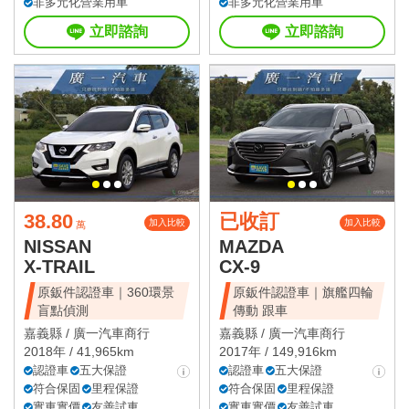
非多元化營業用車
非多元化營業用車
立即諮詢
立即諮詢
38.80
已收訂
加入比較
加入比較
萬
NISSAN
MAZDA
X-TRAIL
CX-9
原鈑件認證車｜360環景
原鈑件認證車｜旗艦四輪
盲點偵測
傳動 跟車
嘉義縣 /
廣一汽車商行
嘉義縣 /
廣一汽車商行
2018年 / 41,965km
2017年 / 149,916km
認證車
五大保證
認證車
五大保證
符合保固
里程保證
符合保固
里程保證
實車實價
友善試車
實車實價
友善試車