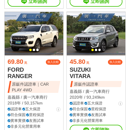
立即諮詢
立即諮詢
69.80
45.80
加入比較
加入比較
萬
萬
FORD
SUZUKI
RANGER
VITARA
原鈑件認證車｜CAR
原鈑件認證車
PLAY 4WD
嘉義縣 /
廣一汽車商行
嘉義縣 /
廣一汽車商行
2020年 / 93,249km
2018年 / 50,157km
認證車
五大保證
認證車
五大保證
符合保固
里程保證
符合保固
里程保證
實車實價
友善試車
實車實價
友善試車
非多元化營業用車
非多元化營業用車
立即諮詢