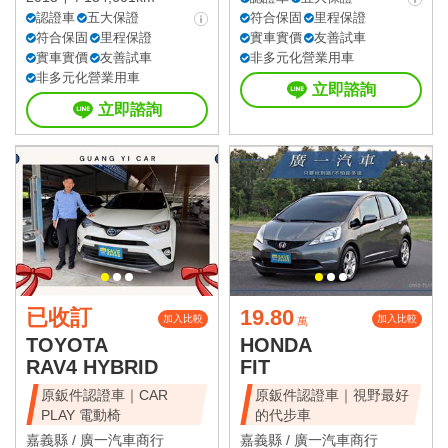
認證車
五大保證
符合保固
里程保證
符合保固
里程保證
實車實價
友善試車
實車實價
友善試車
非多元化營業用車
非多元化營業用車
立即諮詢
立即諮詢
已收訂
19.80
加入比較
加入比較
萬
TOYOTA
HONDA
RAV4 HYBRID
FIT
原鈑件認證車｜CAR
原鈑件認證車｜視野最好
PLAY 電動椅
的代步車
嘉義縣 /
廣一汽車商行
嘉義縣 /
廣一汽車商行