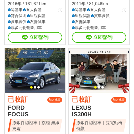
2016年 / 161,671km
2011年 / 81,046km
認證車
五大保證
認證車
五大保證
符合保固
里程保證
里程保證
實車實價
實車實價
友善試車
友善試車
非多元化營業用車
非多元化營業用車
立即諮詢
立即諮詢
已收訂
已收訂
加入比較
加入比較
FORD
LEXUS
FOCUS
IS300H
原鈑件認證車｜旗艦 無線
原鈑件認證車｜雙電動椅
充電
倒顯