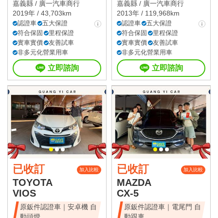
嘉義縣 /
廣一汽車商行
嘉義縣 /
廣一汽車商行
2019年 / 43,703km
2013年 / 119,968km
認證車
五大保證
認證車
五大保證
符合保固
里程保證
符合保固
里程保證
實車實價
友善試車
實車實價
友善試車
非多元化營業用車
非多元化營業用車
立即諮詢
立即諮詢
已收訂
已收訂
加入比較
加入比較
TOYOTA
MAZDA
VIOS
CX-5
原鈑件認證車｜安卓機 自
原鈑件認證車｜電尾門 自
動頭燈
動跟車