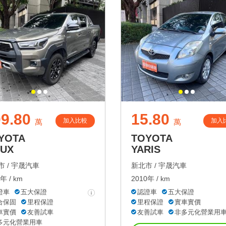
9.80
15.80
加入比較
加入
萬
萬
YOTA
TOYOTA
LUX
YARIS
 /
宇晟汽車
新北市 /
宇晟汽車
年 / km
2010年 / km
證車
五大保證
認證車
五大保證
合保固
里程保證
里程保證
實車實價
車實價
友善試車
友善試車
非多元化營業用
多元化營業用車