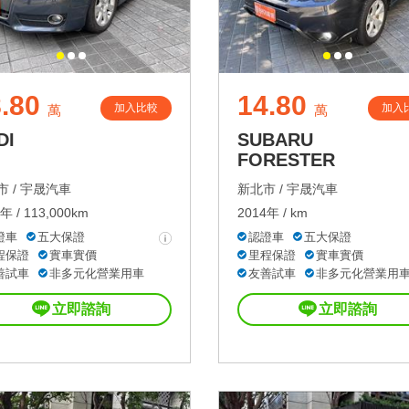
.80
14.80
加入比較
加入
萬
萬
DI
SUBARU
FORESTER
 /
宇晟汽車
新北市 /
宇晟汽車
年 / 113,000km
2014年 / km
證車
五大保證
認證車
五大保證
程保證
實車實價
里程保證
實車實價
善試車
非多元化營業用車
友善試車
非多元化營業用
立即諮詢
立即諮詢