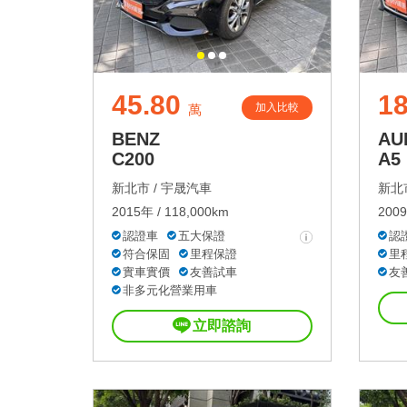
45.80
18
加入比較
萬
BENZ
AU
C200
A5
新北市 /
宇晟汽車
新北市
2015年 / 118,000km
2009
認證車
五大保證
認
符合保固
里程保證
里
實車實價
友善試車
友
非多元化營業用車
立即諮詢