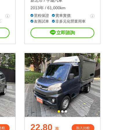
新北市 /
宇晟汽車
2013年 / 61,000km
里程保證
實車實價
車
友善試車
非多元化營業用車
立即諮詢
22.80
比較
加入比較
萬