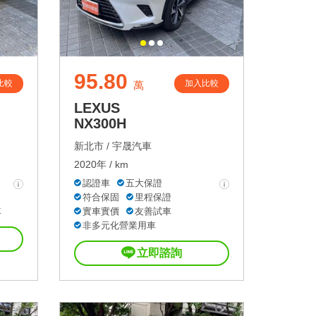
95.80
比較
加入比較
萬
LEXUS
NX300H
新北市 /
宇晟汽車
2020年 / km
認證車
五大保證
符合保固
里程保證
車
實車實價
友善試車
非多元化營業用車
立即諮詢