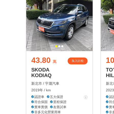
43.80
10
加入比較
萬
SKODA
TO
KODIAQ
HI
新北市 /
宇晟汽車
新北市
2019年 / km
2023
認證車
五大保證
認
符合保固
里程保證
符
實車實價
友善試車
實
非多元化營業用車
非