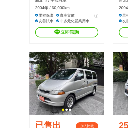
新北市 /
宇晟汽車
新北市
2004年 / 60,000km
2004
里程保證
實車實價
里
友善試車
非多元化營業用車
友
立即諮詢
已售出
25
加入比較