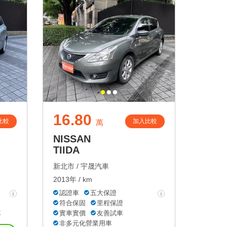
16.80
比較
加入比較
萬
NISSAN
TIIDA
新北市 /
宇晟汽車
2013年 / km
認證車
五大保證
符合保固
里程保證
車
實車實價
友善試車
非多元化營業用車