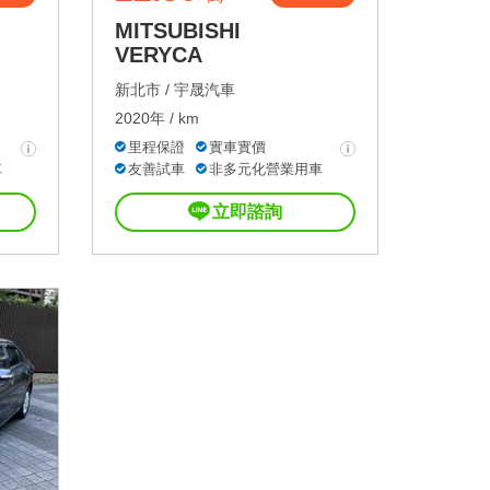
MITSUBISHI
VERYCA
新北市 /
宇晟汽車
2020年 / km
里程保證
實車實價
車
友善試車
非多元化營業用車
立即諮詢