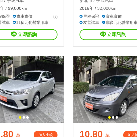
 /
宇晟汽車
新北市 /
宇晟汽車
年 / 99,000km
2016年 / 32,000km
程保證
實車實價
里程保證
實車實價
善試車
非多元化營業用車
友善試車
非多元化營業用
立即諮詢
立即諮詢
.80
10.80
加入比較
加入
萬
萬