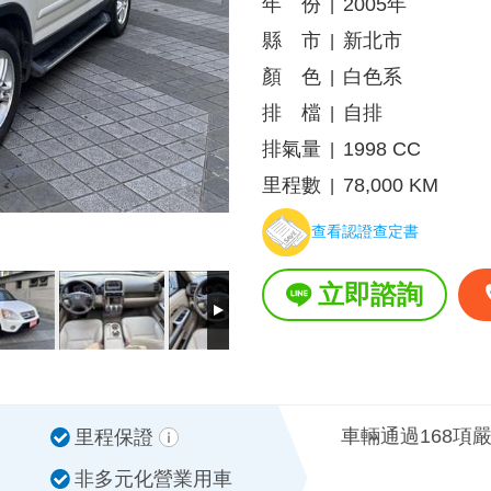
年 份
2005年
|
縣 市
新北市
|
顏 色
白色系
|
排 檔
自排
|
排氣量
1998 CC
|
里程數
78,000 KM
|
查看認證查定書
立即諮詢
車輛通過168項
里程保證
非多元化營業用車