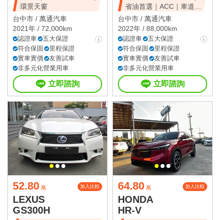
環景天窗
省油首選｜ACC｜車道維
持
台中市 /
萬通汽車
台中市 /
萬通汽車
2021年 / 72,000km
2022年 / 88,000km
認證車
五大保證
認證車
五大保證
符合保固
里程保證
符合保固
里程保證
實車實價
友善試車
實車實價
友善試車
非多元化營業用車
非多元化營業用車
立即諮詢
立即諮詢
52.80
64.80
加入比較
加入比較
萬
萬
LEXUS
HONDA
GS300H
HR-V