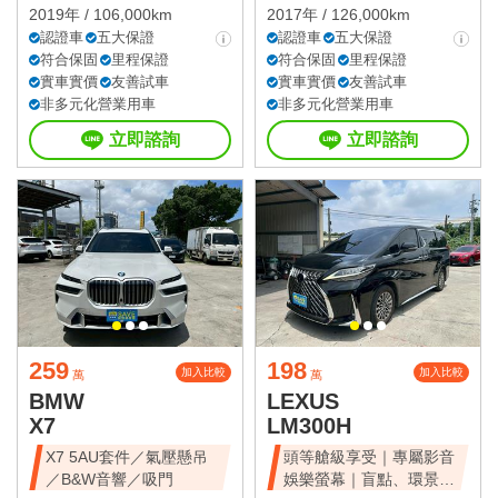
2019年 / 106,000km
2017年 / 126,000km
認證車
五大保證
認證車
五大保證
符合保固
里程保證
符合保固
里程保證
實車實價
友善試車
實車實價
友善試車
非多元化營業用車
非多元化營業用車
立即諮詢
立即諮詢
259
198
加入比較
加入比較
萬
萬
BMW
LEXUS
X7
LM300H
X7 5AU套件／氣壓懸吊
頭等艙級享受｜專屬影音
／B&W音響／吸門
娛樂螢幕｜盲點、環景、