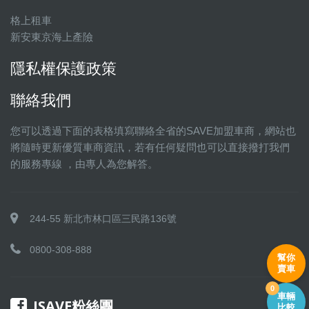
格上租車
新安東京海上產險
隱私權保護政策
聯絡我們
您可以透過下面的表格填寫聯絡全省的SAVE加盟車商，網站也
將隨時更新優質車商資訊，若有任何疑問也可以直接撥打我們
的服務專線 ，由專人為您解答。
244-55 新北市林口區三民路136號
0800-308-888
幫你
賣車
0
車輛
ISAVE粉絲團
比較