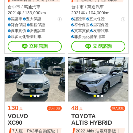
全速域｜質感休旅
台中市 /
萬通汽車
台中市 /
萬通汽車
2021年 / 133,000km
2021年 / 104,000km
認證車
五大保證
認證車
五大保證
符合保固
里程保證
符合保固
里程保證
實車實價
友善試車
實車實價
友善試車
非多元化營業用車
非多元化營業用車
立即諮詢
立即諮詢
130
48
加入比較
加入比較
萬
萬
VOLVO
TOYOTA
XC90
ALTIS HYBRID
7人座｜PA2半自動駕駛｜
2022 Altis 油電尊爵版｜