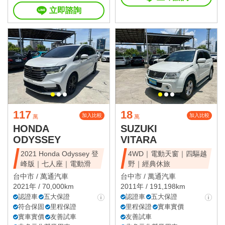
立即諮詢
117
18
加入比較
加入比較
萬
萬
HONDA
SUZUKI
ODYSSEY
VITARA
2021 Honda Odyssey 登
4WD｜電動天窗｜四驅越
峰版｜七人座｜電動滑
野｜經典休旅
台中市 /
萬通汽車
台中市 /
萬通汽車
2021年 / 70,000km
2011年 / 191,198km
認證車
五大保證
認證車
五大保證
符合保固
里程保證
里程保證
實車實價
實車實價
友善試車
友善試車