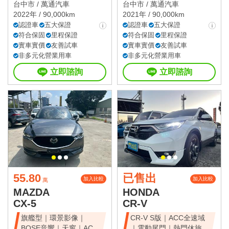
雙電滑門、雙天窗
台中市 /
萬通汽車
台中市 /
萬通汽車
2022年 / 90,000km
2021年 / 90,000km
認證車
五大保證
認證車
五大保證
符合保固
里程保證
符合保固
里程保證
實車實價
友善試車
實車實價
友善試車
非多元化營業用車
非多元化營業用車
立即諮詢
立即諮詢
55.80
已售出
加入比較
加入比較
萬
MAZDA
HONDA
CX-5
CR-V
旗艦型｜環景影像｜
CR-V S版｜ACC全速域
BOSE音響｜天窗｜ACC
｜電動尾門｜熱門休旅