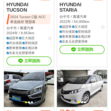
HYUNDAI
HYUNDAI
TUCSON
STARIA
台中市 /
萬通汽車
2024 Tucson C版 ACC
2022年 / 54,000km
車道維持 雙螢幕
認證車
五大保證
台中市 /
萬通汽車
符合保固
里程保證
2024年 / 8,953km
實車實價
友善試車
認證車
五大保證
非多元化營業用車
符合保固
里程保證
實車實價
友善試車
立即諮詢
非多元化營業用車
立即諮詢