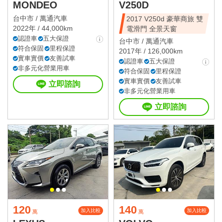
MONDEO
V250D
台中市 /
萬通汽車
2017 V250d 豪華商旅 雙
2022年 / 44,000km
電滑門 全景天窗
認證車
五大保證
台中市 /
萬通汽車
符合保固
里程保證
2017年 / 126,000km
實車實價
友善試車
認證車
五大保證
非多元化營業用車
符合保固
里程保證
實車實價
友善試車
立即諮詢
非多元化營業用車
立即諮詢
120
140
加入比較
加入比較
萬
萬