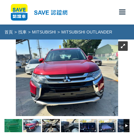
首頁
>
找車
>
MITSUBISHI
>
MITSUBISHI OUTLANDER