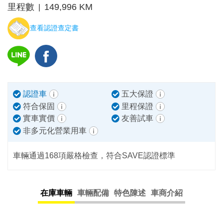
里程數
149,996 KM
|
查看認證查定書
認證車
五大保證
符合保固
里程保證
實車實價
友善試車
非多元化營業用車
車輛通過168項嚴格檢查，符合SAVE認證標準
在庫車輛
車輛配備
特色陳述
車商介紹