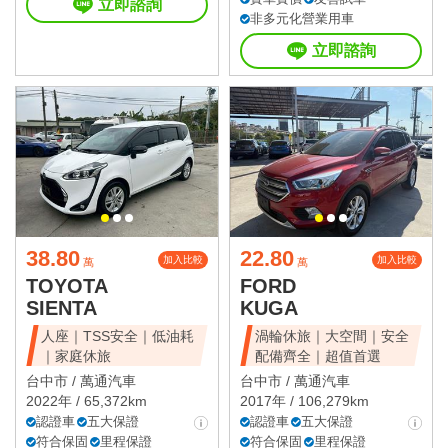
立即諮詢
非多元化營業用車
立即諮詢
38.80
22.80
加入比較
加入比較
萬
萬
TOYOTA
FORD
SIENTA
KUGA
人座｜TSS安全｜低油耗
渦輪休旅｜大空間｜安全
｜家庭休旅
配備齊全｜超值首選
台中市 /
萬通汽車
台中市 /
萬通汽車
2022年 / 65,372km
2017年 / 106,279km
認證車
五大保證
認證車
五大保證
符合保固
里程保證
符合保固
里程保證