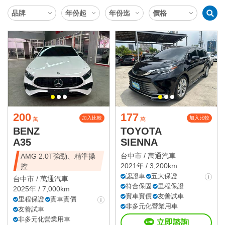
200
177
加入比較
加入比較
萬
萬
BENZ
TOYOTA
A35
SIENNA
台中市 /
萬通汽車
AMG 2.0T強勁、精準操
2021年 / 3,200km
控
認證車
五大保證
台中市 /
萬通汽車
符合保固
里程保證
2025年 / 7,000km
實車實價
友善試車
里程保證
實車實價
非多元化營業用車
友善試車
非多元化營業用車
立即諮詢