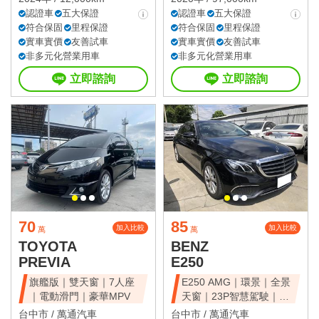
認證車
五大保證
認證車
五大保證
符合保固
里程保證
符合保固
里程保證
實車實價
友善試車
實車實價
友善試車
非多元化營業用車
非多元化營業用車
立即諮詢
立即諮詢
70
85
加入比較
加入比較
萬
萬
TOYOTA
BENZ
PREVIA
E250
旗艦版｜雙天窗｜7人座
E250 AMG｜環景｜全景
｜電動滑門｜豪華MPV
天窗｜23P智慧駕駛｜總
代理
台中市 /
萬通汽車
台中市 /
萬通汽車