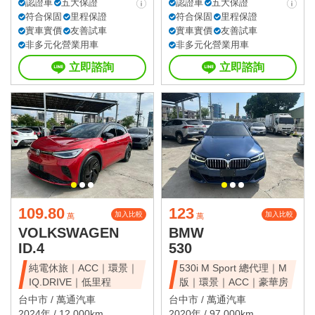
認證車
五大保證
認證車
五大保證
符合保固
里程保證
符合保固
里程保證
實車實價
友善試車
實車實價
友善試車
非多元化營業用車
非多元化營業用車
立即諮詢
立即諮詢
109.80
123
加入比較
加入比較
萬
萬
VOLKSWAGEN
BMW
ID.4
530
純電休旅｜ACC｜環景｜
530i M Sport 總代理｜M
IQ.DRIVE｜低里程
版｜環景｜ACC｜豪華房
台中市 /
萬通汽車
台中市 /
萬通汽車
2024年 / 12,000km
2020年 / 97,000km