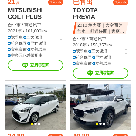
21
已售出
加入比較
加入比較
萬
MITSUBISHI
TOYOTA
COLT PLUS
PREVIA
台中市 /
萬通汽車
2018 培力亞｜大空間休
2021年 / 101,000km
旅車｜舒適好開｜家庭首
認證車
五大保證
選｜可全額貸
台中市 /
萬通汽車
符合保固
里程保證
2018年 / 156,357km
實車實價
友善試車
認證車
五大保證
非多元化營業用車
符合保固
里程保證
實車實價
友善試車
立即諮詢
立即諮詢