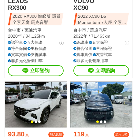
LEXUS
VOLVO
RX300
XC90
2020 RX300 旗艦版 環景
2022 XC90 B5
全景天窗 馬克音響
Momentum 7人座 全景天
窗
台中市 /
萬通汽車
台中市 /
萬通汽車
2020年 / 94,125km
2022年 / 71,463km
認證車
五大保證
認證車
五大保證
符合保固
里程保證
符合保固
里程保證
實車實價
友善試車
實車實價
友善試車
非多元化營業用車
非多元化營業用車
立即諮詢
立即諮詢
93.80
119
加入比較
加入比較
萬
萬