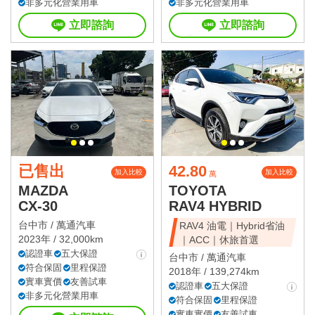
非多元化營業用車
非多元化營業用車
立即諮詢
立即諮詢
已售出
42.80
加入比較
加入比較
萬
MAZDA
TOYOTA
CX-30
RAV4 HYBRID
台中市 /
萬通汽車
RAV4 油電｜Hybrid省油
2023年 / 32,000km
｜ACC｜休旅首選
認證車
五大保證
台中市 /
萬通汽車
符合保固
里程保證
2018年 / 139,274km
實車實價
友善試車
認證車
五大保證
非多元化營業用車
符合保固
里程保證
實車實價
友善試車