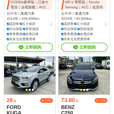
GS300h豪華版｜已換大
HR-V 尊爵版｜Honda
電池｜油電旗艦｜ACC｜
Sensing｜ACC｜低里程
天窗豪華房
台中市 /
萬通汽車
台中市 /
萬通汽車
2014年 / 109,000km
2024年 / 40,000km
認證車
五大保證
認證車
五大保證
符合保固
里程保證
符合保固
里程保證
實車實價
友善試車
實車實價
友善試車
非多元化營業用車
非多元化營業用車
立即諮詢
立即諮詢
28
73.80
加入比較
加入比較
萬
萬
FORD
BENZ
KUGA
C250