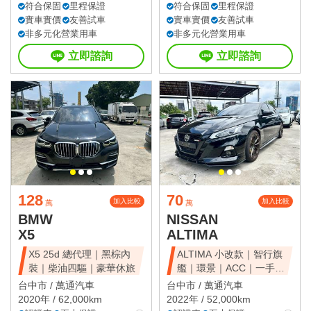
符合保固
里程保證
符合保固
里程保證
實車實價
友善試車
實車實價
友善試車
非多元化營業用車
非多元化營業用車
立即諮詢
立即諮詢
128
70
加入比較
加入比較
萬
萬
BMW
NISSAN
X5
ALTIMA
X5 25d 總代理｜黑棕內
ALTIMA 小改款｜智行旗
裝｜柴油四驅｜豪華休旅
艦｜環景｜ACC｜一手美
車
台中市 /
萬通汽車
台中市 /
萬通汽車
2020年 / 62,000km
2022年 / 52,000km