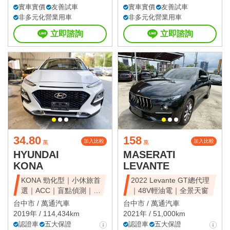
實車實價
友善試車
實車實價
友善試車
非多元化營業用車
非多元化營業用車
立即諮詢
立即諮詢
34.80
158
加入比較
加入比較
萬
萬
HYUNDAI
MASERATI
KONA
LEVANTE
KONA 勁化型｜小休旅首
2022 Levante GT總代理
選｜ACC｜盲點偵測｜省
｜48V輕油電｜全景天窗
油好開
台中市 /
萬通汽車
台中市 /
萬通汽車
2019年 / 114,434km
2021年 / 51,000km
認證車
五大保證
認證車
五大保證