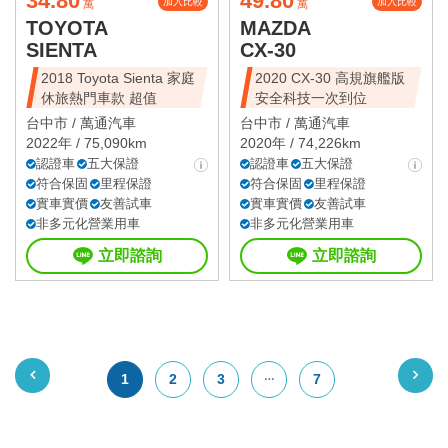
34.80
49.80
加入比較
加入比較
萬
萬
TOYOTA
MAZDA
SIENTA
CX-30
2018 Toyota Sienta 家庭
2020 CX-30 高規旗艦版
休旅熱門車款 超值
安全科技一次到位
台中市 /
萬通汽車
台中市 /
萬通汽車
2022年 / 75,090km
2020年 / 74,226km
認證車
五大保證
認證車
五大保證
符合保固
里程保證
符合保固
里程保證
實車實價
友善試車
實車實價
友善試車
非多元化營業用車
非多元化營業用車
立即諮詢
立即諮詢
1
2
3
7