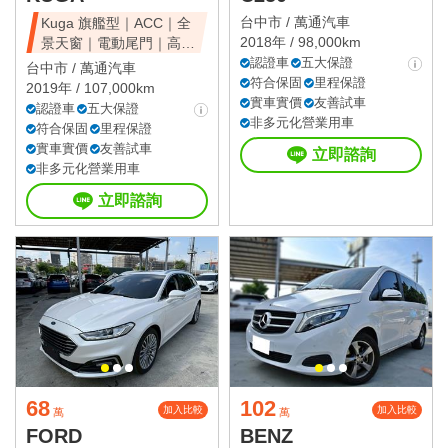
台中市 /
萬通汽車
Kuga 旗艦型｜ACC｜全
2018年 / 98,000km
景天窗｜電動尾門｜高CP
值休旅
認證車
五大保證
台中市 /
萬通汽車
符合保固
里程保證
2019年 / 107,000km
實車實價
友善試車
認證車
五大保證
非多元化營業用車
符合保固
里程保證
實車實價
友善試車
立即諮詢
非多元化營業用車
立即諮詢
68
102
加入比較
加入比較
萬
萬
FORD
BENZ