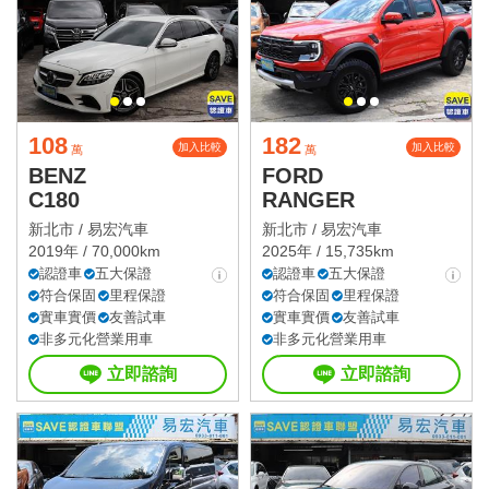
108
182
加入比較
加入比較
萬
萬
BENZ
FORD
C180
RANGER
新北市 /
易宏汽車
新北市 /
易宏汽車
2019年 / 70,000km
2025年 / 15,735km
認證車
五大保證
認證車
五大保證
符合保固
里程保證
符合保固
里程保證
實車實價
友善試車
實車實價
友善試車
非多元化營業用車
非多元化營業用車
立即諮詢
立即諮詢