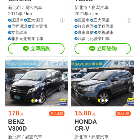
新北市 /
易宏汽車
新北市 /
易宏汽車
2011年 / km
2021年 / km
認證車
五大保證
認證車
五大保證
里程保證
實車實價
符合保固
里程保證
友善試車
實車實價
友善試車
非多元化營業用車
非多元化營業用車
立即諮詢
立即諮詢
178
15.80
加入比較
加入比較
萬
萬
BENZ
HONDA
V300D
CR-V
新北市 /
易宏汽車
新北市 /
易宏汽車