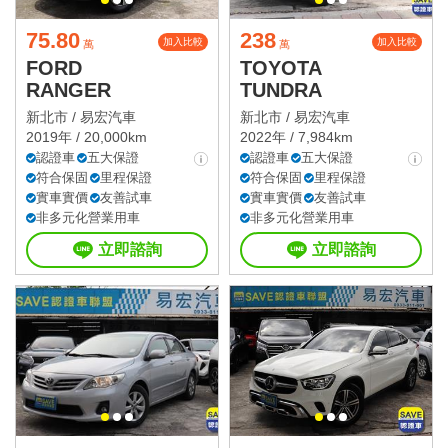
75.80
238
加入比較
加入比較
萬
萬
FORD
TOYOTA
RANGER
TUNDRA
新北市 /
易宏汽車
新北市 /
易宏汽車
2019年 / 20,000km
2022年 / 7,984km
認證車
五大保證
認證車
五大保證
符合保固
里程保證
符合保固
里程保證
實車實價
友善試車
實車實價
友善試車
非多元化營業用車
非多元化營業用車
立即諮詢
立即諮詢