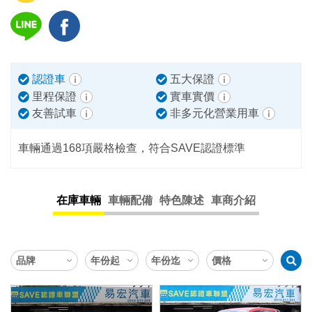
認證車
五大保證
里程保證
實車實價
友善試車
非多元化營業用車
車輛通過168項嚴格檢查，符合SAVE認證標準
在庫車輛
車輛配備
特色陳述
車商介紹