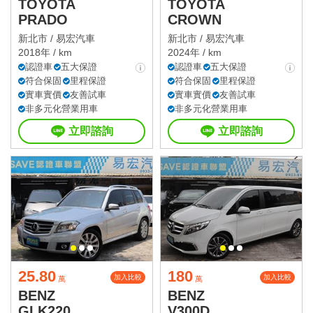
TOYOTA
TOYOTA
PRADO
CROWN
新北市 /
易宏汽車
新北市 /
易宏汽車
2018年 / km
2024年 / km
認證車
五大保證
認證車
五大保證
符合保固
里程保證
符合保固
里程保證
實車實價
友善試車
實車實價
友善試車
非多元化營業用車
非多元化營業用車
立即諮詢
立即諮詢
25.80
180
加入比較
加入比較
萬
萬
BENZ
BENZ
GLK220
V300D