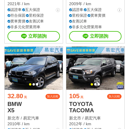
2021年 / km
2009年 / km
認證車
五大保證
認證車
五大保證
符合保固
里程保證
里程保證
實車實價
實車實價
友善試車
友善試車
非多元化營業用車
非多元化營業用車
立即諮詢
立即諮詢
32.80
105
加入比較
加入比較
萬
萬
BMW
TOYOTA
X5
TACOMA
新北市 /
易宏汽車
新北市 /
易宏汽車
2010年 / km
2012年 / km