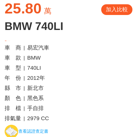
25.80
加入比較
萬
BMW 740LI
車 商
易宏汽車
|
車 款
BMW
|
車 型
740LI
|
年 份
2012年
|
縣 市
新北市
|
顏 色
黑色系
|
排 檔
手自排
|
排氣量
2979 CC
|
查看認證查定書