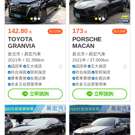
142.80
173
加入比較
加入比較
萬
萬
TOYOTA
PORSCHE
GRANVIA
MACAN
新北市 /
易宏汽車
新北市 /
易宏汽車
2021年 / 32,398km
2021年 / 37,000km
認證車
五大保證
認證車
五大保證
符合保固
里程保證
符合保固
里程保證
實車實價
友善試車
實車實價
友善試車
非多元化營業用車
非多元化營業用車
立即諮詢
立即諮詢