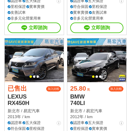
認證車
五大保證
認證車
五大保證
里程保證
實車實價
符合保固
里程保證
友善試車
實車實價
友善試車
非多元化營業用車
非多元化營業用車
立即諮詢
立即諮詢
已售出
25.80
加入比較
加入比較
萬
LEXUS
BMW
RX450H
740LI
新北市 /
易宏汽車
新北市 /
易宏汽車
2013年 / km
2012年 / km
認證車
五大保證
認證車
五大保證
符合保固
里程保證
里程保證
實車實價