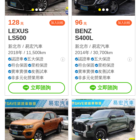
128
96
加入比較
加入比較
萬
萬
LEXUS
BENZ
LS500
S400L
新北市 /
易宏汽車
新北市 /
易宏汽車
2018年 / 11,500km
2014年 / 30,700km
認證車
五大保證
認證車
五大保證
符合保固
里程保證
符合保固
里程保證
實車實價
友善試車
實車實價
友善試車
非多元化營業用車
非多元化營業用車
立即諮詢
立即諮詢