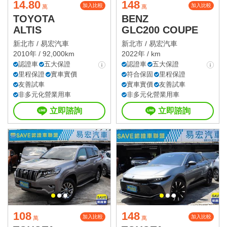
14.80
148
加入比較
加入比較
萬
萬
TOYOTA
BENZ
ALTIS
GLC200 COUPE
新北市 /
易宏汽車
新北市 /
易宏汽車
2010年 / 92,000km
2022年 / km
認證車
五大保證
認證車
五大保證
里程保證
實車實價
符合保固
里程保證
友善試車
實車實價
友善試車
非多元化營業用車
非多元化營業用車
立即諮詢
立即諮詢
108
148
加入比較
加入比較
萬
萬