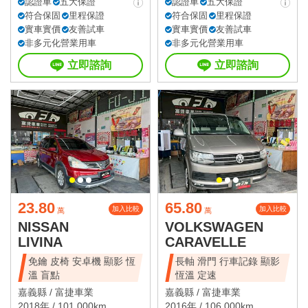
認證車
五大保證
認證車
五大保證
符合保固
里程保證
符合保固
里程保證
實車實價
友善試車
實車實價
友善試車
非多元化營業用車
非多元化營業用車
立即諮詢
立即諮詢
23.80
65.80
加入比較
加入比較
萬
萬
NISSAN
VOLKSWAGEN
LIVINA
CARAVELLE
免鑰 皮椅 安卓機 顯影 恆
長軸 滑門 行車記錄 顯影
溫 盲點
恆溫 定速
嘉義縣 /
富捷車業
嘉義縣 /
富捷車業
2018年 / 101,000km
2016年 / 106,000km