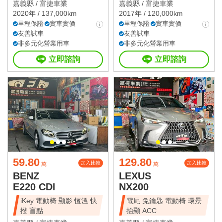
嘉義縣 /
富捷車業
嘉義縣 /
富捷車業
2020年 / 137,000km
2017年 / 120,000km
里程保證
實車實價
里程保證
實車實價
友善試車
友善試車
非多元化營業用車
非多元化營業用車
立即諮詢
立即諮詢
59.80
129.80
加入比較
加入比較
萬
萬
BENZ
LEXUS
E220 CDI
NX200
iKey 電動椅 顯影 恆溫 快
電尾 免鑰匙 電動椅 環景
撥 盲點
抬顯 ACC