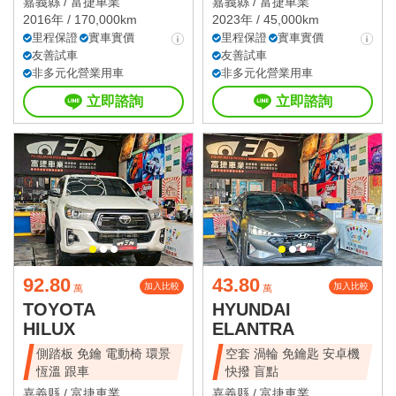
嘉義縣 /
富捷車業
嘉義縣 /
富捷車業
2016年 / 170,000km
2023年 / 45,000km
里程保證
實車實價
里程保證
實車實價
友善試車
友善試車
非多元化營業用車
非多元化營業用車
立即諮詢
立即諮詢
92.80
43.80
加入比較
加入比較
萬
萬
TOYOTA
HYUNDAI
HILUX
ELANTRA
側踏板 免鑰 電動椅 環景
空套 渦輪 免鑰匙 安卓機
恆溫 跟車
快撥 盲點
嘉義縣 /
富捷車業
嘉義縣 /
富捷車業