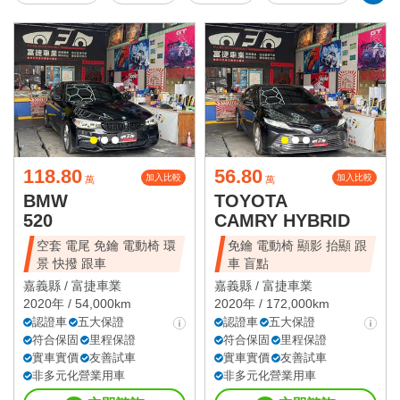
118.80
56.80
加入比較
加入比較
萬
萬
BMW
TOYOTA
520
CAMRY HYBRID
空套 電尾 免鑰 電動椅 環
免鑰 電動椅 顯影 抬顯 跟
景 快撥 跟車
車 盲點
嘉義縣 /
富捷車業
嘉義縣 /
富捷車業
2020年 / 54,000km
2020年 / 172,000km
認證車
五大保證
認證車
五大保證
符合保固
里程保證
符合保固
里程保證
實車實價
友善試車
實車實價
友善試車
非多元化營業用車
非多元化營業用車