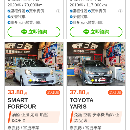
2020年 / 79,000km
2019年 / 117,000km
里程保證
實車實價
里程保證
實車實價
友善試車
友善試車
非多元化營業用車
非多元化營業用車
立即諮詢
立即諮詢
33.80
37.80
加入比較
加入比較
萬
萬
SMART
TOYOTA
FORFOUR
YARIS
渦輪 恆溫 定速 胎壓
免鑰 空套 安卓機 顯影 恆
ISOFIX
溫 定速
嘉義縣 /
富捷車業
嘉義縣 /
富捷車業