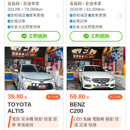
嘉義縣 /
富捷車業
嘉義縣 /
富捷車業
2013年 / 79,000km
2025年 / 61,000km
里程保證
實車實價
里程保證
實車實價
友善試車
友善試車
非多元化營業用車
非多元化營業用車
立即諮詢
立即諮詢
39.80
59.80
加入比較
加入比較
萬
萬
TOYOTA
BENZ
ALTIS
C200
電折 安卓機 顯影 恆溫 跟
LED 免鑰 電動椅 顯影 恆
車 車道維持
溫 定速 快撥