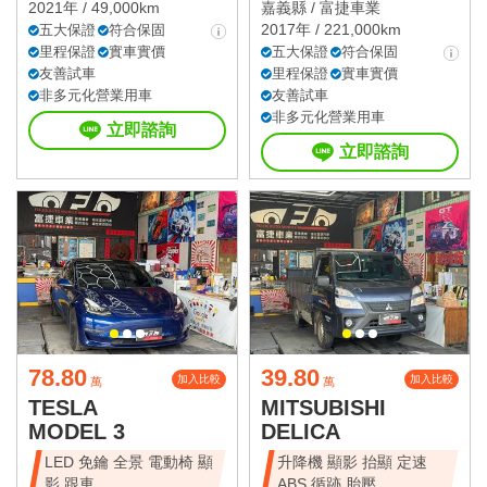
2021年 / 49,000km
嘉義縣 /
富捷車業
2017年 / 221,000km
五大保證
符合保固
里程保證
實車實價
五大保證
符合保固
友善試車
里程保證
實車實價
非多元化營業用車
友善試車
非多元化營業用車
立即諮詢
立即諮詢
78.80
39.80
加入比較
加入比較
萬
萬
TESLA
MITSUBISHI
MODEL 3
DELICA
LED 免鑰 全景 電動椅 顯
升降機 顯影 抬顯 定速
影 跟車
ABS 循跡 胎壓