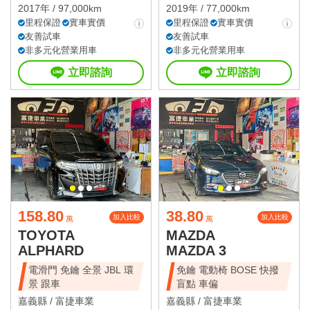
2017年 / 97,000km
2019年 / 77,000km
里程保證
實車實價
里程保證
實車實價
友善試車
友善試車
非多元化營業用車
非多元化營業用車
立即諮詢
立即諮詢
158.80
38.80
加入比較
加入比較
萬
萬
TOYOTA
MAZDA
ALPHARD
MAZDA 3
電滑門 免鑰 全景 JBL 環
免鑰 電動椅 BOSE 快撥
景 跟車
盲點 車偏
嘉義縣 /
富捷車業
嘉義縣 /
富捷車業