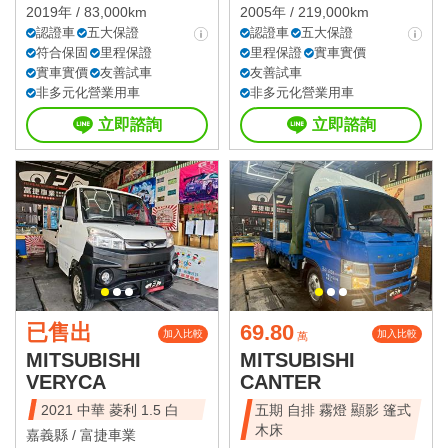
2019年 / 83,000km
2005年 / 219,000km
認證車
五大保證
認證車
五大保證
符合保固
里程保證
里程保證
實車實價
實車實價
友善試車
友善試車
非多元化營業用車
非多元化營業用車
立即諮詢
立即諮詢
已售出
69.80
加入比較
加入比較
萬
MITSUBISHI
MITSUBISHI
VERYCA
CANTER
2021 中華 菱利 1.5 白
五期 自排 霧燈 顯影 篷式
木床
嘉義縣 /
富捷車業