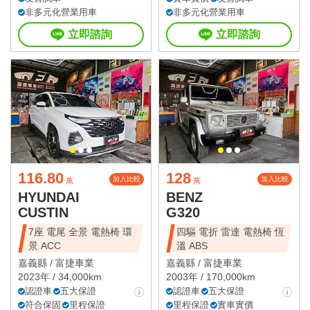
非多元化營業用車
非多元化營業用車
立即諮詢
立即諮詢
116.80
128
加入比較
加入比較
萬
萬
HYUNDAI
BENZ
CUSTIN
G320
7座 電尾 全景 電熱椅 環
四驅 電折 雷達 電熱椅 恆
景 ACC
溫 ABS
嘉義縣 /
富捷車業
嘉義縣 /
富捷車業
2023年 / 34,000km
2003年 / 170,000km
認證車
五大保證
認證車
五大保證
符合保固
里程保證
里程保證
實車實價