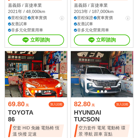
嘉義縣 /
富捷車業
嘉義縣 /
富捷車業
2021年 / 48,000km
2013年 / 187,000km
里程保證
實車實價
里程保證
實車實價
友善試車
友善試車
非多元化營業用車
非多元化營業用車
立即諮詢
立即諮詢
69.80
82.80
加入比較
加入比較
萬
萬
TOYOTA
HYUNDAI
86
TUCSON
空套 HID 免鑰 電熱椅 恆
空力套件 電尾 電動椅 環
溫 快撥 定速
景 導航 跟車 盲點