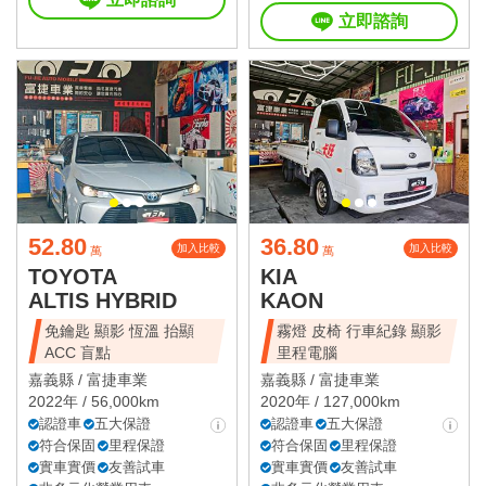
立即諮詢
52.80
36.80
加入比較
加入比較
萬
萬
TOYOTA
KIA
ALTIS HYBRID
KAON
免鑰匙 顯影 恆溫 抬顯
霧燈 皮椅 行車紀錄 顯影
ACC 盲點
里程電腦
嘉義縣 /
富捷車業
嘉義縣 /
富捷車業
2022年 / 56,000km
2020年 / 127,000km
認證車
五大保證
認證車
五大保證
符合保固
里程保證
符合保固
里程保證
實車實價
友善試車
實車實價
友善試車