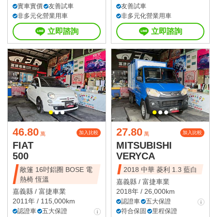
實車實價
友善試車
友善試車
非多元化營業用車
非多元化營業用車
立即諮詢
立即諮詢
46.80
27.80
加入比較
加入比較
萬
萬
FIAT
MITSUBISHI
500
VERYCA
敞篷 16吋鋁圈 BOSE 電
2018 中華 菱利 1.3 藍白
熱椅 恆溫
嘉義縣 /
富捷車業
嘉義縣 /
富捷車業
2018年 / 26,000km
2011年 / 115,000km
認證車
五大保證
認證車
五大保證
符合保固
里程保證