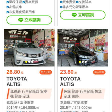
里程保證
實車實價
實車實價
友善試車
友善試車
非多元化營業用車
非多元化營業用車
立即諮詢
立即諮詢
26.80
23.80
加入比較
加入比較
萬
萬
TOYOTA
TOYOTA
ALTIS
ALTIS
免鑰匙 行車紀錄器 安卓
免鑰 顯影 行車紀錄 恆溫
機 顯影 定速
定速 循跡
嘉義縣 /
富捷車業
嘉義縣 /
富捷車業
2014年 / 164,000km
2015年 / 243,000km