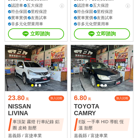
認證車
五大保證
認證車
五大保證
符合保固
里程保證
符合保固
里程保證
實車實價
友善試車
實車實價
友善試車
非多元化營業用車
非多元化營業用車
立即諮詢
立即諮詢
23.80
6.80
加入比較
加入比較
萬
萬
NISSAN
TOYOTA
LIVINA
CAMRY
車頂架 霧燈 行車紀錄 鋁
E版 一手車 HID 導航 恆
圈 皮椅 胎壓
溫 胎壓
嘉義縣 /
富捷車業
嘉義縣 /
富捷車業