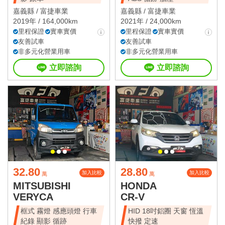
嘉義縣 /
富捷車業
嘉義縣 /
富捷車業
2019年 / 164,000km
2021年 / 24,000km
里程保證
實車實價
里程保證
實車實價
友善試車
友善試車
非多元化營業用車
非多元化營業用車
立即諮詢
立即諮詢
32.80
28.80
加入比較
加入比較
萬
萬
MITSUBISHI
HONDA
VERYCA
CR-V
框式 霧燈 感應頭燈 行車
HID 18吋鋁圈 天窗 恆溫
紀錄 顯影 循跡
快撥 定速