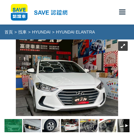
首頁
>
找車
>
HYUNDAI
>
HYUNDAI ELANTRA