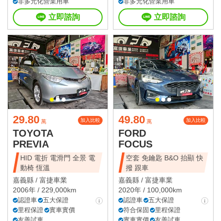
非多元化營業用車
非多元化營業用車
立即諮詢
立即諮詢
29.80
49.80
加入比較
加入比較
萬
萬
TOYOTA
FORD
PREVIA
FOCUS
HID 電折 電滑門 全景 電
空套 免鑰匙 B&O 抬顯 快
動椅 恆溫
撥 跟車
嘉義縣 /
富捷車業
嘉義縣 /
富捷車業
2006年 / 229,000km
2020年 / 100,000km
認證車
五大保證
認證車
五大保證
里程保證
實車實價
符合保固
里程保證
友善試車
實車實價
友善試車