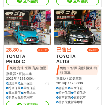
立即諮詢
立即諮詢
28.80
已售出
加入比較
加入比較
萬
TOYOTA
TOYOTA
PRIUS C
ALTIS
免鑰 定速 恆溫 盲點 胎壓
免鑰 17鋁圈 顯影 恆溫 抬
顯 跟車
嘉義縣 /
富捷車業
2021年 / 185,000km
嘉義縣 /
富捷車業
2019年 / 126,000km
認證車
五大保證
符合保固
里程保證
認證車
五大保證
實車實價
友善試車
符合保固
里程保證
非多元化營業用車
實車實價
友善試車
非多元化營業用車
立即諮詢