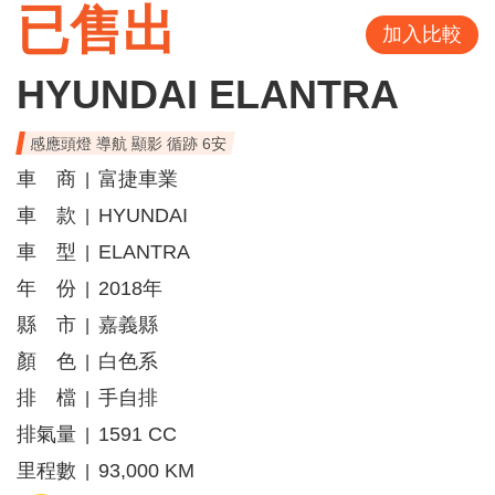
已售出
加入比較
HYUNDAI ELANTRA
感應頭燈 導航 顯影 循跡 6安
車 商
富捷車業
|
車 款
HYUNDAI
|
車 型
ELANTRA
|
年 份
2018年
|
縣 市
嘉義縣
|
顏 色
白色系
|
排 檔
手自排
|
排氣量
1591 CC
|
里程數
93,000 KM
|