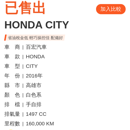
已售出
加入比較
HONDA CITY
省油稅金低 輕巧操控佳 配備好
車 商
百宏汽車
|
車 款
HONDA
|
車 型
CITY
|
年 份
2016年
|
縣 市
高雄市
|
顏 色
白色系
|
排 檔
手自排
|
排氣量
1497 CC
|
里程數
160,000 KM
|