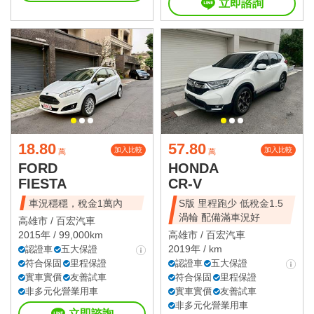
立即諮詢
18.80
57.80
加入比較
加入比較
萬
萬
FORD
HONDA
FIESTA
CR-V
車況穩穩，稅金1萬內
S版 里程跑少 低稅金1.5
渦輪 配備滿車況好
高雄市 /
百宏汽車
2015年 / 99,000km
高雄市 /
百宏汽車
2019年 / km
認證車
五大保證
符合保固
里程保證
認證車
五大保證
實車實價
友善試車
符合保固
里程保證
非多元化營業用車
實車實價
友善試車
非多元化營業用車
立即諮詢