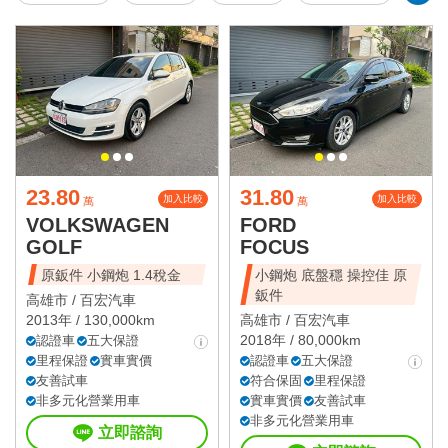
23.80
31.80
加入比較
加入比較
萬
萬
VOLKSWAGEN
FORD
GOLF
FOCUS
原鈑件 小鋼炮 1.4稅金
小鋼炮 底盤穩 操控佳 原
鈑件
高雄市 /
百宏汽車
2013年 / 130,000km
高雄市 /
百宏汽車
2018年 / 80,000km
認證車
五大保證
里程保證
實車實價
認證車
五大保證
友善試車
符合保固
里程保證
非多元化營業用車
實車實價
友善試車
非多元化營業用車
立即諮詢