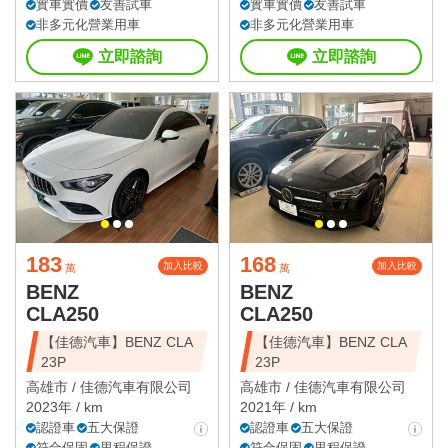
實車實價
友善試車
實車實價
友善試車
非多元化營業用車
非多元化營業用車
立即諮詢
立即諮詢
183
168
加入比較
加入比較
萬
萬
BENZ
BENZ
CLA250
CLA250
【佳德汽車】BENZ CLA
【佳德汽車】BENZ CLA
23P
23P
高雄市 /
佳德汽車有限公司
高雄市 /
佳德汽車有限公司
2023年 / km
2021年 / km
認證車
五大保證
認證車
五大保證
符合保固
里程保證
符合保固
里程保證