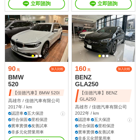
立即諮詢
立即諮詢
90
160
加入比較
加入比較
萬
萬
BMW
BENZ
520
GLA250
【佳德汽車】BMW 520I
【佳德汽車】BENZ
GLA250
高雄市 /
佳德汽車有限公司
2017年 / km
高雄市 /
佳德汽車有限公司
2022年 / km
認證車
五大保證
符合保固
里程保證
認證車
五大保證
實車實價
友善試車
符合保固
里程保證
非多元化營業用車
實車實價
友善試車
非多元化營業用車