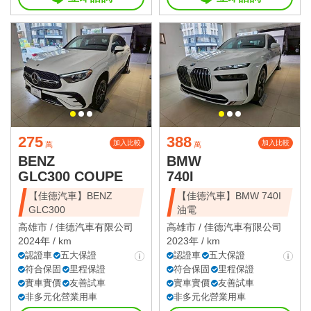
275
388
加入比較
加入比較
萬
萬
BENZ
BMW
GLC300 COUPE
740I
【佳德汽車】BENZ
【佳德汽車】BMW 740I
GLC300
油電
高雄市 /
佳德汽車有限公司
高雄市 /
佳德汽車有限公司
2024年 / km
2023年 / km
認證車
五大保證
認證車
五大保證
符合保固
里程保證
符合保固
里程保證
實車實價
友善試車
實車實價
友善試車
非多元化營業用車
非多元化營業用車