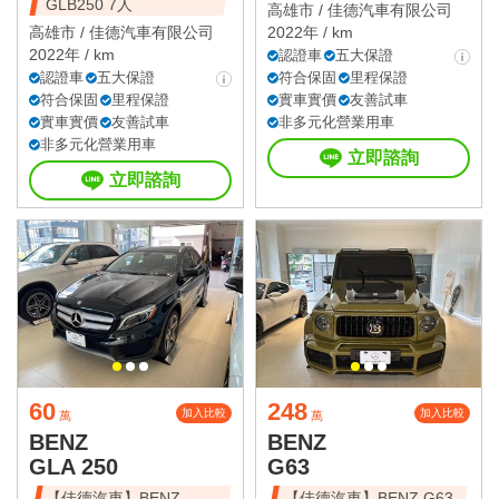
GLB250 7人
高雄市 /
佳德汽車有限公司
高雄市 /
佳德汽車有限公司
2022年 / km
2022年 / km
認證車
五大保證
認證車
五大保證
符合保固
里程保證
符合保固
里程保證
實車實價
友善試車
實車實價
友善試車
非多元化營業用車
非多元化營業用車
立即諮詢
立即諮詢
60
248
加入比較
加入比較
萬
萬
BENZ
BENZ
GLA 250
G63
【佳德汽車】BENZ
【佳德汽車】BENZ G63