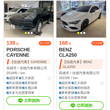
138
168
加入比較
加入比較
萬
萬
PORSCHE
BENZ
CAYENNE
CLA250
【佳德汽車】CAYENNE
【佳德汽車】BENZ
GLA250
高雄市 /
佳德汽車有限公司
2018年 / km
高雄市 /
佳德汽車有限公司
2023年 / km
認證車
五大保證
符合保固
里程保證
認證車
五大保證
實車實價
友善試車
符合保固
里程保證
非多元化營業用車
實車實價
友善試車
非多元化營業用車
立即諮詢
立即諮詢