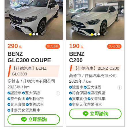
290
190
加入比較
加入比較
萬
萬
BENZ
BENZ
GLC300 COUPE
C200
【佳德汽車】BENZ
【佳德汽車】BENZ C200
GLC300
高雄市 /
佳德汽車有限公司
高雄市 /
佳德汽車有限公司
2023年 / km
2025年 / km
認證車
五大保證
認證車
五大保證
符合保固
里程保證
符合保固
里程保證
實車實價
友善試車
實車實價
友善試車
非多元化營業用車
非多元化營業用車
立即諮詢
立即諮詢