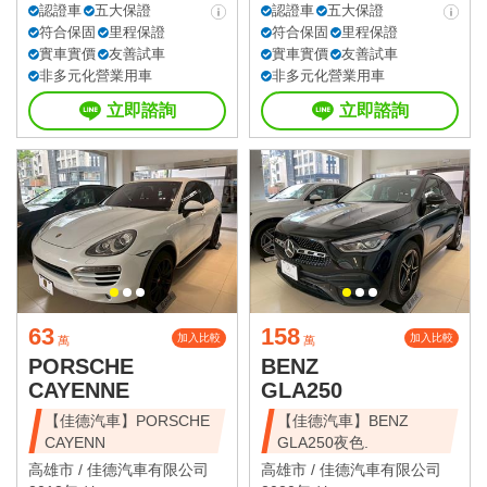
認證車
五大保證
認證車
五大保證
符合保固
里程保證
符合保固
里程保證
實車實價
友善試車
實車實價
友善試車
非多元化營業用車
非多元化營業用車
立即諮詢
立即諮詢
63
158
加入比較
加入比較
萬
萬
PORSCHE
BENZ
CAYENNE
GLA250
【佳德汽車】PORSCHE
【佳德汽車】BENZ
CAYENN
GLA250夜色.
高雄市 /
佳德汽車有限公司
高雄市 /
佳德汽車有限公司