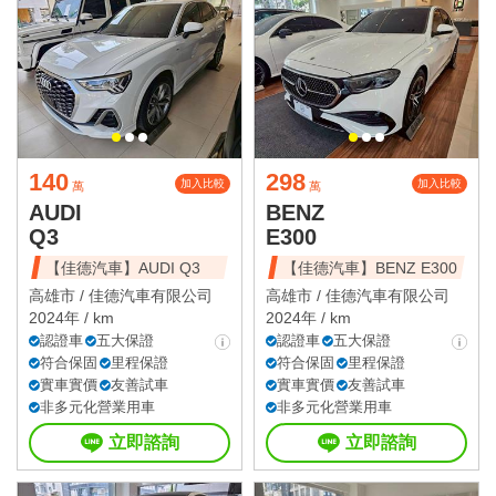
140
298
加入比較
加入比較
萬
萬
AUDI
BENZ
Q3
E300
【佳德汽車】AUDI Q3
【佳德汽車】BENZ E300
高雄市 /
佳德汽車有限公司
高雄市 /
佳德汽車有限公司
2024年 / km
2024年 / km
認證車
五大保證
認證車
五大保證
符合保固
里程保證
符合保固
里程保證
實車實價
友善試車
實車實價
友善試車
非多元化營業用車
非多元化營業用車
立即諮詢
立即諮詢