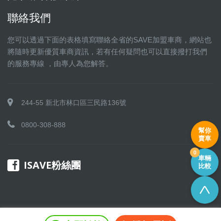
聯絡我們
您可以透過下面的表格填寫聯絡全省的SAVE加盟車商，網站也
將隨時更新優質車商資訊，若有任何疑問也可以直接撥打我們
的服務專線 ，由專人為您解答。
244-55 新北市林口區三民路136號
0800-308-888
幫你
賣車
0
車輛
ISAVE粉絲團
比較