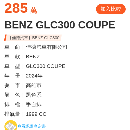
285
加入比較
萬
BENZ GLC300 COUPE
【佳德汽車】BENZ GLC300
車 商
佳德汽車有限公司
|
車 款
BENZ
|
車 型
GLC300 COUPE
|
年 份
2024年
|
縣 市
高雄市
|
顏 色
黑色系
|
排 檔
手自排
|
排氣量
1999 CC
|
查看認證查定書