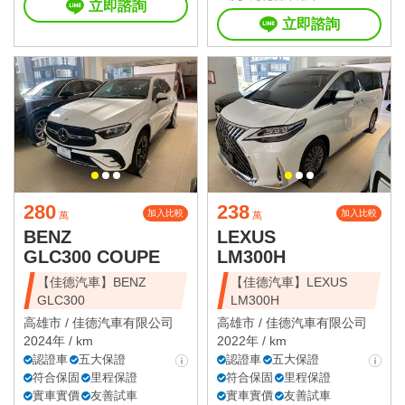
立即諮詢
立即諮詢
280
238
加入比較
加入比較
萬
萬
BENZ
LEXUS
GLC300 COUPE
LM300H
【佳德汽車】BENZ
【佳德汽車】LEXUS
GLC300
LM300H
高雄市 /
佳德汽車有限公司
高雄市 /
佳德汽車有限公司
2024年 / km
2022年 / km
認證車
五大保證
認證車
五大保證
符合保固
里程保證
符合保固
里程保證
實車實價
友善試車
實車實價
友善試車