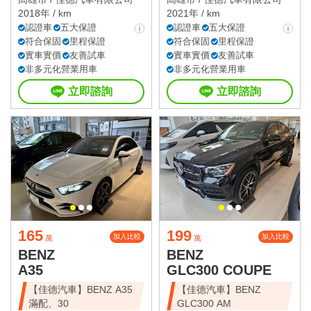
2018年 / km
2021年 / km
認證車
五大保證
認證車
五大保證
符合保固
里程保證
符合保固
里程保證
實車實價
友善試車
實車實價
友善試車
非多元化營業用車
非多元化營業用車
立即諮詢
立即諮詢
165
199
加入比較
加入比較
萬
萬
BENZ
BENZ
A35
GLC300 COUPE
【佳德汽車】BENZ A35
【佳德汽車】BENZ
滿配、30
GLC300 AM