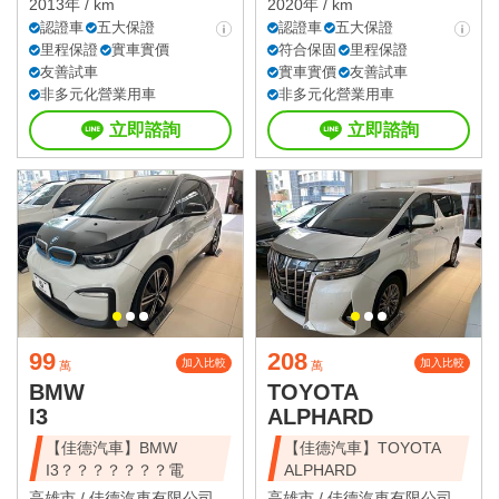
2013年 / km
2020年 / km
認證車
五大保證
認證車
五大保證
里程保證
實車實價
符合保固
里程保證
友善試車
實車實價
友善試車
非多元化營業用車
非多元化營業用車
立即諮詢
立即諮詢
99
208
加入比較
加入比較
萬
萬
BMW
TOYOTA
I3
ALPHARD
【佳德汽車】BMW
【佳德汽車】TOYOTA
I3？？？？？？？電
ALPHARD
高雄市 /
佳德汽車有限公司
高雄市 /
佳德汽車有限公司