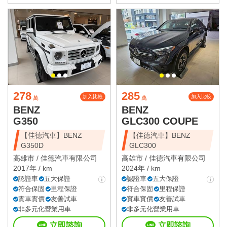
278
285
加入比較
加入比較
萬
萬
BENZ
BENZ
G350
GLC300 COUPE
【佳德汽車】BENZ
【佳德汽車】BENZ
G350D
GLC300
高雄市 /
佳德汽車有限公司
高雄市 /
佳德汽車有限公司
2017年 / km
2024年 / km
認證車
五大保證
認證車
五大保證
符合保固
里程保證
符合保固
里程保證
實車實價
友善試車
實車實價
友善試車
非多元化營業用車
非多元化營業用車
立即諮詢
立即諮詢