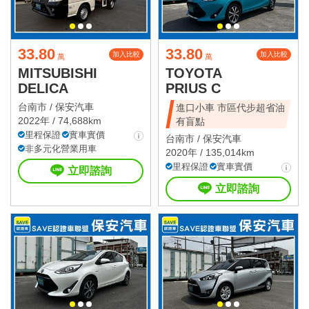
33.80
33.80
加入比較
加入比較
萬
萬
MITSUBISHI
TOYOTA
DELICA
PRIUS C
台南市 /
保安汽車
進口小車 市區代步超省油
2022年 / 74,688km
有盲點
里程保證
實車實價
台南市 /
保安汽車
非多元化營業用車
2020年 / 135,014km
里程保證
實車實價
立即諮詢
立即諮詢