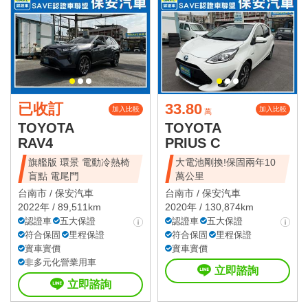
已收訂
33.80
加入比較
加入比較
萬
TOYOTA
TOYOTA
RAV4
PRIUS C
旗艦版 環景 電動冷熱椅
大電池剛換!保固兩年10
盲點 電尾門
萬公里
台南市 /
保安汽車
台南市 /
保安汽車
2022年 / 89,511km
2020年 / 130,874km
認證車
五大保證
認證車
五大保證
符合保固
里程保證
符合保固
里程保證
實車實價
實車實價
非多元化營業用車
立即諮詢
立即諮詢