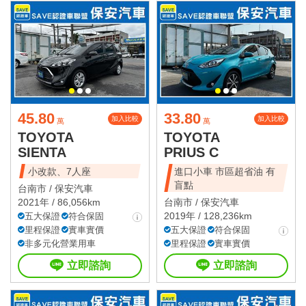
45.80
33.80
加入比較
加入比較
萬
萬
TOYOTA
TOYOTA
SIENTA
PRIUS C
小改款、7人座
進口小車 市區超省油 有
盲點
台南市 /
保安汽車
2021年 / 86,056km
台南市 /
保安汽車
2019年 / 128,236km
五大保證
符合保固
里程保證
實車實價
五大保證
符合保固
非多元化營業用車
里程保證
實車實價
立即諮詢
立即諮詢