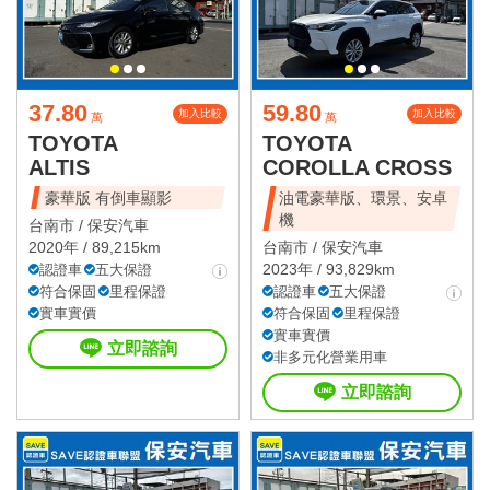
37.80
59.80
加入比較
加入比較
萬
萬
TOYOTA
TOYOTA
ALTIS
COROLLA CROSS
豪華版 有倒車顯影
油電豪華版、環景、安卓
機
台南市 /
保安汽車
2020年 / 89,215km
台南市 /
保安汽車
2023年 / 93,829km
認證車
五大保證
符合保固
里程保證
認證車
五大保證
實車實價
符合保固
里程保證
實車實價
立即諮詢
非多元化營業用車
立即諮詢