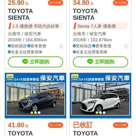
25.90
34.80
加入比較
加入比較
萬
萬
TOYOTA
TOYOTA
SIENTA
SIENTA
1.5 優惠價 市區代步好車
Sienta 7人座 優惠價
台南市 /
保安汽車
台南市 /
保安汽車
2018年 / 164,806km
2018年 / 102,876km
里程保證
實車實價
里程保證
實車實價
非多元化營業用車
非多元化營業用車
立即諮詢
立即諮詢
41.80
已收訂
加入比較
加入比較
萬
TOYOTA
TOYOTA