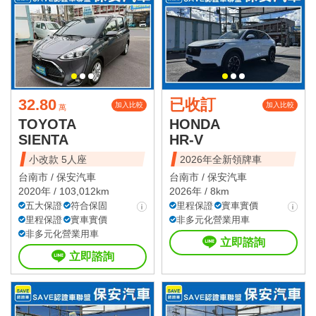
32.80
已收訂
加入比較
加入比較
萬
TOYOTA
HONDA
SIENTA
HR-V
小改款 5人座
2026年全新領牌車
台南市 /
保安汽車
台南市 /
保安汽車
2020年 / 103,012km
2026年 / 8km
五大保證
符合保固
里程保證
實車實價
里程保證
實車實價
非多元化營業用車
非多元化營業用車
立即諮詢
立即諮詢