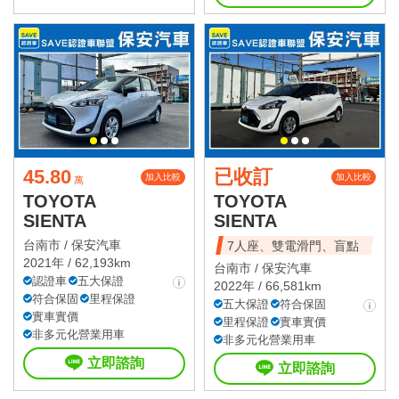
45.80
已收訂
加入比較
加入比較
萬
TOYOTA
TOYOTA
SIENTA
SIENTA
台南市 /
保安汽車
7人座、雙電滑門、盲點
2021年 / 62,193km
台南市 /
保安汽車
認證車
五大保證
2022年 / 66,581km
符合保固
里程保證
五大保證
符合保固
實車實價
里程保證
實車實價
非多元化營業用車
非多元化營業用車
立即諮詢
立即諮詢