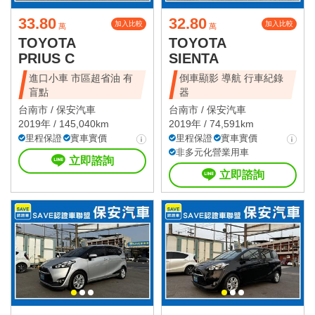
33.80
32.80
加入比較
加入比較
萬
萬
TOYOTA
TOYOTA
PRIUS C
SIENTA
進口小車 市區超省油 有
倒車顯影 導航 行車紀錄
盲點
器
台南市 /
保安汽車
台南市 /
保安汽車
2019年 / 145,040km
2019年 / 74,591km
里程保證
實車實價
里程保證
實車實價
非多元化營業用車
立即諮詢
立即諮詢