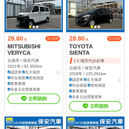
29.80
28.80
加入比較
加入比較
萬
萬
MITSUBISHI
TOYOTA
VERYCA
SIENTA
台南市 /
保安汽車
1.5 城市代步好車
2021年 / 81,992km
台南市 /
保安汽車
認證車
五大保證
2018年 / 125,091km
符合保固
里程保證
認證車
五大保證
實車實價
符合保固
里程保證
非多元化營業用車
實車實價
非多元化營業用車
立即諮詢
立即諮詢