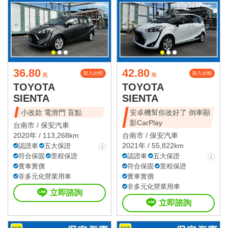
36.80
42.80
加入比較
加入比較
萬
萬
TOYOTA
TOYOTA
SIENTA
SIENTA
小改款 電滑門 盲點
安卓機幫你改好了 倒車顯
影CarPlay
台南市 /
保安汽車
2020年 / 113,268km
台南市 /
保安汽車
2021年 / 55,822km
認證車
五大保證
符合保固
里程保證
認證車
五大保證
實車實價
符合保固
里程保證
非多元化營業用車
實車實價
非多元化營業用車
立即諮詢
立即諮詢