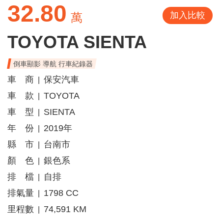
32.80
加入比較
萬
TOYOTA SIENTA
倒車顯影 導航 行車紀錄器
車 商
保安汽車
|
車 款
TOYOTA
|
車 型
SIENTA
|
年 份
2019年
|
縣 市
台南市
|
顏 色
銀色系
|
排 檔
自排
|
排氣量
1798 CC
|
里程數
74,591 KM
|