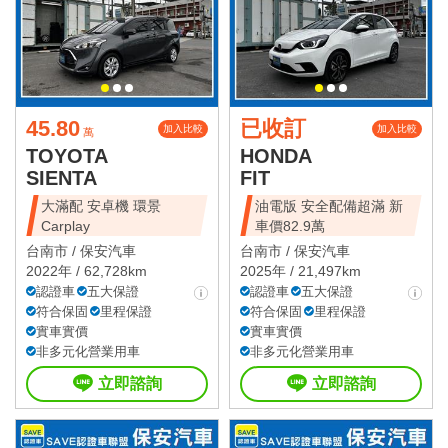
45.80
已收訂
加入比較
加入比較
萬
TOYOTA
HONDA
SIENTA
FIT
大滿配 安卓機 環景
油電版 安全配備超滿 新
Carplay
車價82.9萬
台南市 /
保安汽車
台南市 /
保安汽車
2022年 / 62,728km
2025年 / 21,497km
認證車
五大保證
認證車
五大保證
符合保固
里程保證
符合保固
里程保證
實車實價
實車實價
非多元化營業用車
非多元化營業用車
立即諮詢
立即諮詢