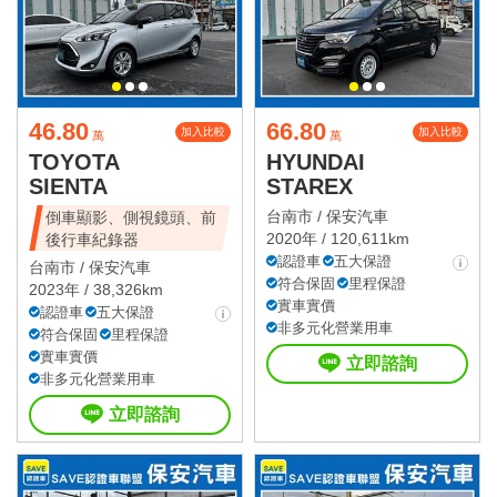
46.80
66.80
加入比較
加入比較
萬
萬
TOYOTA
HYUNDAI
SIENTA
STAREX
台南市 /
保安汽車
倒車顯影、側視鏡頭、前
2020年 / 120,611km
後行車紀錄器
認證車
五大保證
台南市 /
保安汽車
符合保固
里程保證
2023年 / 38,326km
實車實價
認證車
五大保證
非多元化營業用車
符合保固
里程保證
實車實價
立即諮詢
非多元化營業用車
立即諮詢