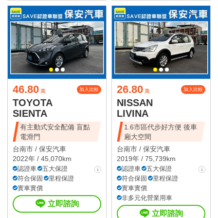
46.80
26.80
加入比較
加入比較
萬
萬
TOYOTA
NISSAN
SIENTA
LIVINA
有主動式安全配備 盲點
1.6市區代步好方便 後車
電滑門
廂大空間
台南市 /
保安汽車
台南市 /
保安汽車
2022年 / 45,070km
2019年 / 75,739km
認證車
五大保證
認證車
五大保證
符合保固
里程保證
符合保固
里程保證
實車實價
實車實價
非多元化營業用車
立即諮詢
立即諮詢