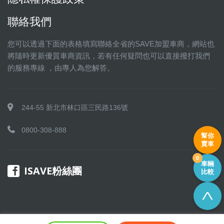
聯絡我們
您可以透過下面的表格填寫聯絡全省的SAVE加盟車商，網站也
將隨時更新優質車商資訊，若有任何疑問也可以直接撥打我們
的服務專線 ，由專人為您解答。
244-55 新北市林口區三民路136號
0800-308-888
幫你
賣車
0
車輛
ISAVE粉絲團
比較