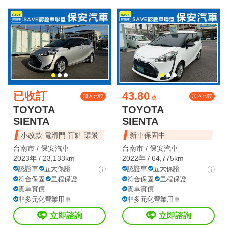
已收訂
43.80
加入比較
加入比較
萬
TOYOTA
TOYOTA
SIENTA
SIENTA
小改款 電滑門 盲點 環景
新車保固中
台南市 /
保安汽車
台南市 /
保安汽車
2023年 / 23,133km
2022年 / 64,775km
認證車
五大保證
認證車
五大保證
符合保固
里程保證
符合保固
里程保證
實車實價
實車實價
非多元化營業用車
非多元化營業用車
立即諮詢
立即諮詢