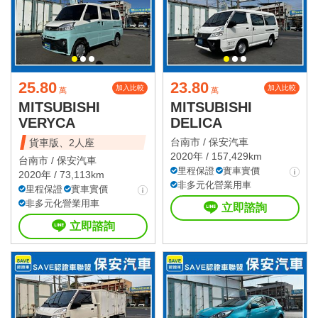
25.80
23.80
加入比較
加入比較
萬
萬
MITSUBISHI
MITSUBISHI
VERYCA
DELICA
台南市 /
保安汽車
貨車版、2人座
2020年 / 157,429km
台南市 /
保安汽車
里程保證
實車實價
2020年 / 73,113km
非多元化營業用車
里程保證
實車實價
非多元化營業用車
立即諮詢
立即諮詢