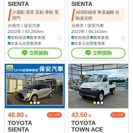
SIENTA
SIENTA
大滿配 環景 盲點 導航 電
AEB防碰撞 車道偏離 自
滑門
動遠光燈
台南市 /
保安汽車
台南市 /
保安汽車
2022年 / 93,282km
2022年 / 84,161km
里程保證
實車實價
里程保證
實車實價
非多元化營業用車
非多元化營業用車
立即諮詢
立即諮詢
46.80
43.50
加入比較
加入比較
萬
萬
TOYOTA
TOYOTA
SIENTA
TOWN ACE