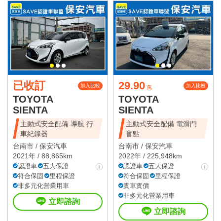
已收訂
29.90
加入比較
加入比較
萬
TOYOTA
TOYOTA
SIENTA
SIENTA
主動式安全配備 導航 行
主動式安全配備 電滑門
車紀錄器
盲點
台南市 /
保安汽車
台南市 /
保安汽車
2021年 / 88,865km
2022年 / 225,948km
認證車
五大保證
認證車
五大保證
符合保固
里程保證
符合保固
里程保證
非多元化營業用車
實車實價
非多元化營業用車
立即諮詢
立即諮詢