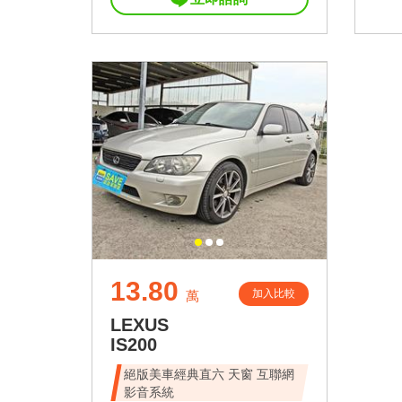
13.80
加入比較
萬
LEXUS
IS200
絕版美車經典直六 天窗 互聯網
影音系統