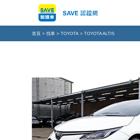
首頁
>
找車
>
TOYOTA
>
TOYOTA ALTIS