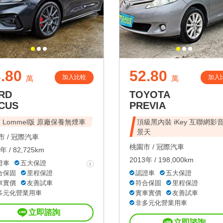
.80
52.80
加入比較
加入
萬
萬
RD
TOYOTA
CUS
PREVIA
T Lommel版 原廠保養無煙車
頂級黑內裝 iKey 互聯網影音
景天
 /
冠際汽車
桃園市 /
冠際汽車
年 / 82,725km
2013年 / 198,000km
證車
五大保證
合保固
里程保證
認證車
五大保證
車實價
友善試車
符合保固
里程保證
多元化營業用車
實車實價
友善試車
非多元化營業用車
立即諮詢
立即諮詢