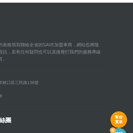
的表格填寫聯絡全省的SAVE加盟車商，網站也將隨
資訊，若有任何疑問也可以直接撥打我們的服務專線
答。
新北市林口區三民路136號
8
幫你
粉絲團
賣車
0