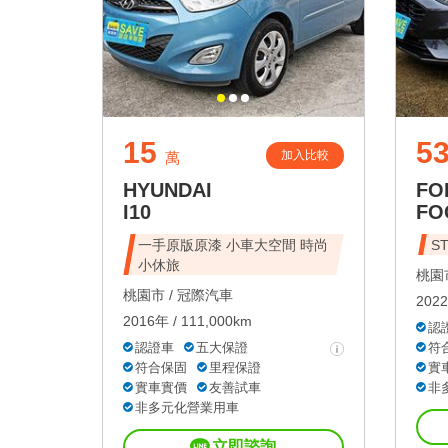
15
53
加入比較
萬
HYUNDAI
FO
I10
FO
一手原版原漆 小車大空間 時尚
S
小休旅
桃園市
桃園市 /
冠際汽車
2022
2016年 / 111,000km
認
認證車
五大保證
符
符合保固
里程保證
實
實車實價
友善試車
非
非多元化營業用車
立即諮詢