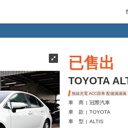
已售出
TOYOTA AL
無線充電 ACC跟車 配備滿滿滿
車 商
冠際汽車
|
車 款
TOYOTA
|
車 型
ALTIS
|