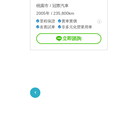
桃園市 /
冠際汽車
2005年 / 235,800km
里程保證
實車實價
友善試車
非多元化營業用車
立即諮詢