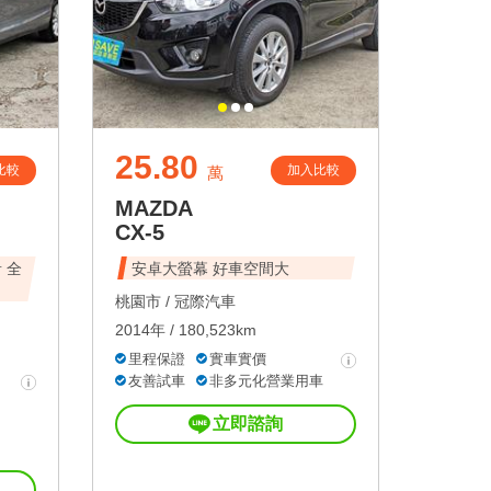
25.80
比較
加入比較
萬
MAZDA
CX-5
 全
安卓大螢幕 好車空間大
桃園市 /
冠際汽車
2014年 / 180,523km
里程保證
實車實價
友善試車
非多元化營業用車
立即諮詢