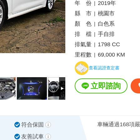
年 份
2019年
|
縣 市
桃園市
|
顏 色
白色系
|
排 檔
手自排
|
排氣量
1798 CC
|
里程數
69,000 KM
|
查看認證查定書
立即諮詢
車輛通過168項
符合保固
友善試車