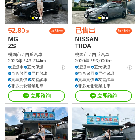
52.80
已售出
加入比較
加入比較
萬
MG
NISSAN
ZS
TIIDA
桃園市 /
西瓜汽車
桃園市 /
西瓜汽車
2023年 / 43,214km
2020年 / 93,000km
認證車
五大保證
認證車
五大保證
符合保固
里程保證
符合保固
里程保證
實車實價
友善試車
實車實價
友善試車
非多元化營業用車
非多元化營業用車
立即諮詢
立即諮詢