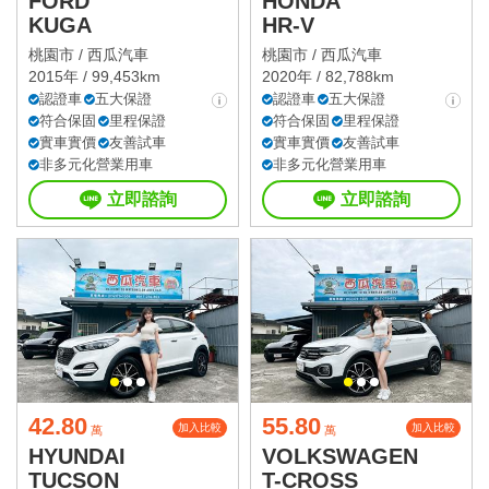
FORD
HONDA
KUGA
HR-V
桃園市 /
西瓜汽車
桃園市 /
西瓜汽車
2015年 / 99,453km
2020年 / 82,788km
認證車
五大保證
認證車
五大保證
符合保固
里程保證
符合保固
里程保證
實車實價
友善試車
實車實價
友善試車
非多元化營業用車
非多元化營業用車
立即諮詢
立即諮詢
42.80
55.80
加入比較
加入比較
萬
萬
HYUNDAI
VOLKSWAGEN
TUCSON
T-CROSS