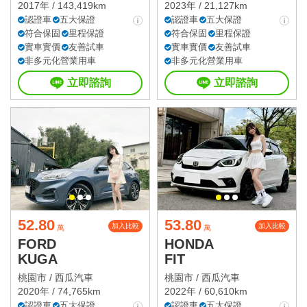
2017年 / 143,419km
2023年 / 21,127km
認證車
五大保證
認證車
五大保證
符合保固
里程保證
符合保固
里程保證
實車實價
友善試車
實車實價
友善試車
非多元化營業用車
非多元化營業用車
立即諮詢
立即諮詢
52.80
53.80
加入比較
加入比較
萬
萬
FORD
HONDA
KUGA
FIT
桃園市 /
西瓜汽車
桃園市 /
西瓜汽車
2020年 / 74,765km
2022年 / 60,610km
認證車
五大保證
認證車
五大保證