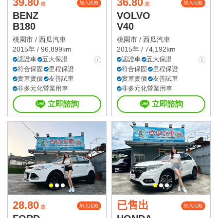
39.80
36.80
加入比較
加入比較
萬
萬
BENZ
VOLVO
B180
V40
桃園市 /
西瓜汽車
桃園市 /
西瓜汽車
2015年 / 96,899km
2015年 / 74,192km
認證車
五大保證
認證車
五大保證
符合保固
里程保證
符合保固
里程保證
實車實價
友善試車
實車實價
友善試車
非多元化營業用車
非多元化營業用車
立即諮詢
立即諮詢
28.80
已售出
加入比較
加入比較
萬