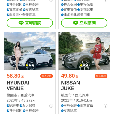
符合保固
里程保證
符合保固
里程保證
實車實價
友善試車
實車實價
友善試車
非多元化營業用車
非多元化營業用車
立即諮詢
立即諮詢
58.80
49.80
加入比較
加入比較
萬
萬
HYUNDAI
NISSAN
VENUE
JUKE
桃園市 /
西瓜汽車
桃園市 /
西瓜汽車
2023年 / 43,272km
2021年 / 81,641km
認證車
五大保證
里程保證
實車實價
符合保固
里程保證
友善試車