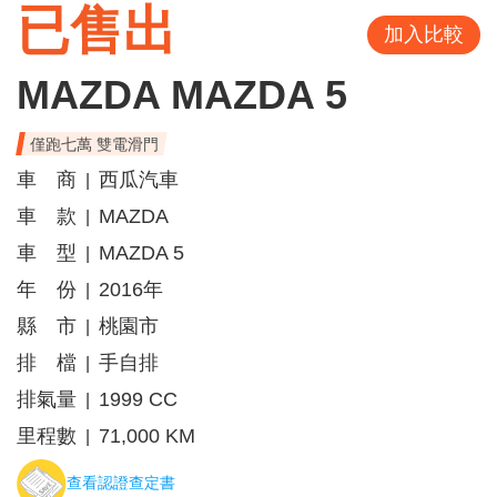
已售出
加入比較
MAZDA MAZDA 5
僅跑七萬 雙電滑門
車 商
西瓜汽車
|
車 款
MAZDA
|
車 型
MAZDA 5
|
年 份
2016年
|
縣 市
桃園市
|
排 檔
手自排
|
排氣量
1999 CC
|
里程數
71,000 KM
|
查看認證查定書