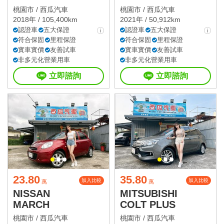
桃園市 /
西瓜汽車
桃園市 /
西瓜汽車
2018年 / 105,400km
2021年 / 50,912km
認證車
五大保證
認證車
五大保證
符合保固
里程保證
符合保固
里程保證
實車實價
友善試車
實車實價
友善試車
非多元化營業用車
非多元化營業用車
立即諮詢
立即諮詢
23.80
35.80
加入比較
加入比較
萬
萬
NISSAN
MITSUBISHI
MARCH
COLT PLUS
桃園市 /
西瓜汽車
桃園市 /
西瓜汽車