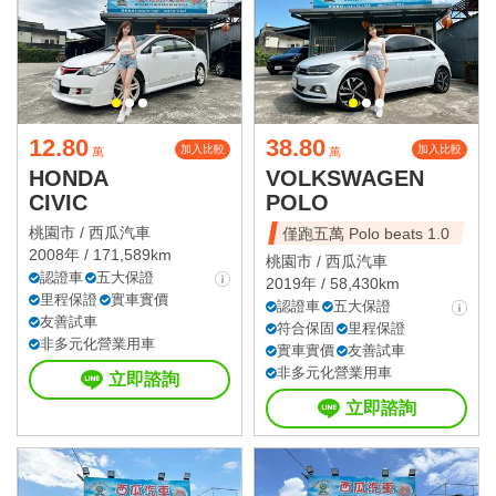
12.80
38.80
加入比較
加入比較
萬
萬
HONDA
VOLKSWAGEN
CIVIC
POLO
桃園市 /
西瓜汽車
僅跑五萬 Polo beats 1.0
2008年 / 171,589km
桃園市 /
西瓜汽車
認證車
五大保證
2019年 / 58,430km
里程保證
實車實價
認證車
五大保證
友善試車
符合保固
里程保證
非多元化營業用車
實車實價
友善試車
非多元化營業用車
立即諮詢
立即諮詢