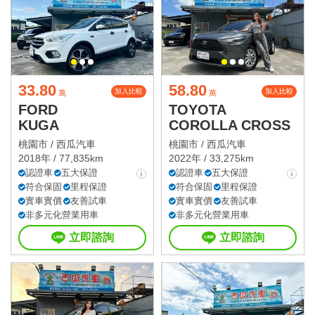
33.80
58.80
加入比較
加入比較
萬
萬
FORD
TOYOTA
KUGA
COROLLA CROSS
桃園市 /
西瓜汽車
桃園市 /
西瓜汽車
2018年 / 77,835km
2022年 / 33,275km
認證車
五大保證
認證車
五大保證
符合保固
里程保證
符合保固
里程保證
實車實價
友善試車
實車實價
友善試車
非多元化營業用車
非多元化營業用車
立即諮詢
立即諮詢