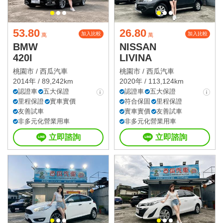
53.80
26.80
加入比較
加入比較
萬
萬
BMW
NISSAN
420I
LIVINA
桃園市 /
西瓜汽車
桃園市 /
西瓜汽車
2014年 / 89,242km
2020年 / 113,124km
認證車
五大保證
認證車
五大保證
里程保證
實車實價
符合保固
里程保證
友善試車
實車實價
友善試車
非多元化營業用車
非多元化營業用車
立即諮詢
立即諮詢