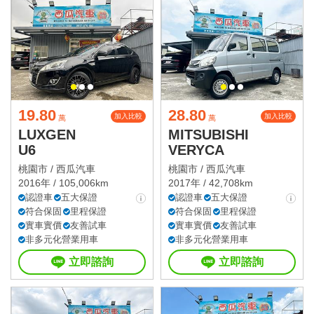
19.80
28.80
加入比較
加入比較
萬
萬
LUXGEN
MITSUBISHI
U6
VERYCA
桃園市 /
西瓜汽車
桃園市 /
西瓜汽車
2016年 / 105,006km
2017年 / 42,708km
認證車
五大保證
認證車
五大保證
符合保固
里程保證
符合保固
里程保證
實車實價
友善試車
實車實價
友善試車
非多元化營業用車
非多元化營業用車
立即諮詢
立即諮詢