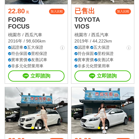
22.80
已售出
加入比較
加入比較
萬
FORD
TOYOTA
FOCUS
VIOS
桃園市 /
西瓜汽車
桃園市 /
西瓜汽車
2016年 / 98,606km
2019年 / 44,222km
認證車
五大保證
認證車
五大保證
符合保固
里程保證
符合保固
里程保證
實車實價
友善試車
實車實價
友善試車
非多元化營業用車
非多元化營業用車
立即諮詢
立即諮詢