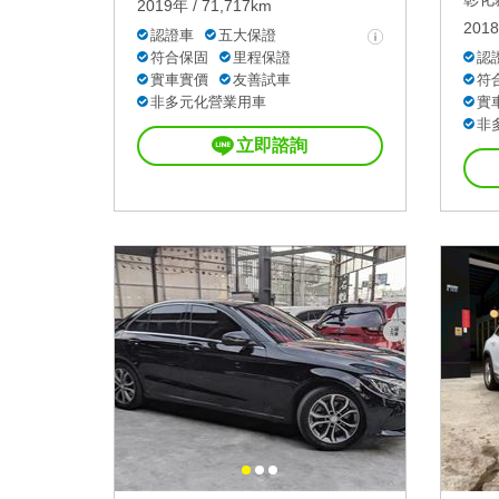
2019年 / 71,717km
2018
認證車
五大保證
符合保固
里程保證
認
實車實價
友善試車
符
非多元化營業用車
實
非
立即諮詢