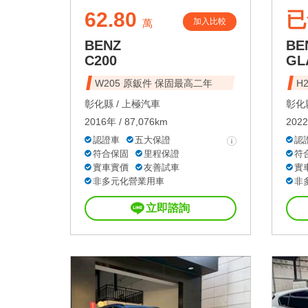
62.80
已
加入比較
萬
BENZ
BE
C200
GL
W205 原鈑件 保固最高二年
H2
彰化縣 /
上極汽車
彰化縣
2016年 / 87,076km
2022
認證車
五大保證
認
符合保固
里程保證
符
實車實價
友善試車
實
非多元化營業用車
非
立即諮詢