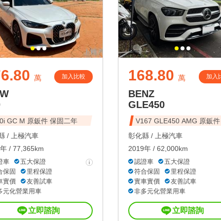
6.80
168.80
加入比較
加入
萬
萬
MW
BENZ
0
GLE450
30i GC M 原鈑件 保固二年
V167 GLE450 AMG 原鈑件
 /
上極汽車
彰化縣 /
上極汽車
年 / 77,365km
2019年 / 62,000km
證車
五大保證
認證車
五大保證
合保固
里程保證
符合保固
里程保證
車實價
友善試車
實車實價
友善試車
多元化營業用車
非多元化營業用車
立即諮詢
立即諮詢