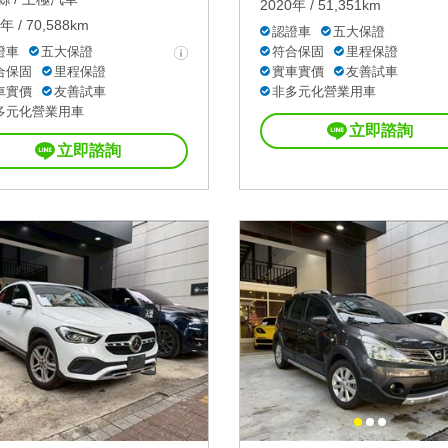
2020年 / 51,351km
年 / 70,588km
認證車
五大保證
證車
五大保證
符合保固
里程保證
合保固
里程保證
實車實價
友善試車
車實價
友善試車
非多元化營業用車
多元化營業用車
立即諮詢
立即諮詢