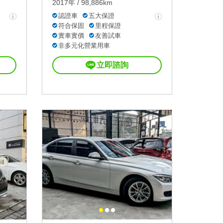
2017年 / 98,886km
認證車
五大保證
符合保固
里程保證
實車實價
友善試車
非多元化營業用車
立即諮詢