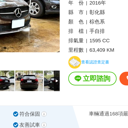
年 份
2016年
|
縣 市
彰化縣
|
顏 色
棕色系
|
排 檔
手自排
|
排氣量
1595 CC
|
里程數
63,409 KM
|
查看認證查定書
立即諮詢
車輛通過168項
符合保固
友善試車