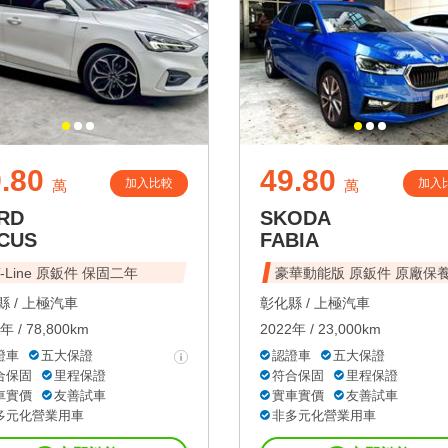
.80
49.80
加入比較
加入
萬
萬
RD
SKODA
CUS
FABIA
T-Line 原鈑件 保固二年
豪華動能版 原鈑件 原廠保
 /
上極汽車
彰化縣 /
上極汽車
年 / 78,800km
2022年 / 23,000km
證車
五大保證
認證車
五大保證
合保固
里程保證
符合保固
里程保證
車實價
友善試車
實車實價
友善試車
多元化營業用車
非多元化營業用車