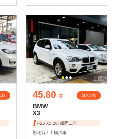
45.80
比較
加入比較
萬
BMW
X3
F25 X3 20i 保固二年
彰化縣 /
上極汽車