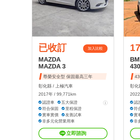
已收訂
17
加入比較
MAZDA
B
MAZDA 3
43
尊榮安全型 保固最高三年
4
彰化縣 /
上極汽車
彰化縣
2017年 / 99,771km
2022
認證車
五大保證
認
符合保固
里程保證
符
實車實價
友善試車
實
非多元化營業用車
非
立即諮詢