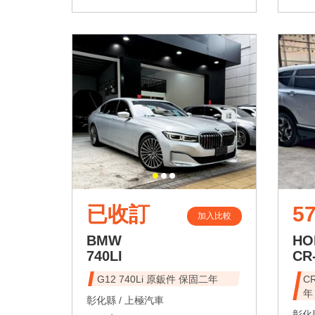
已收訂
57
加入比較
BMW
HO
740LI
CR
G12 740Li 原鈑件 保固二年
C
年
彰化縣 /
上極汽車
彰化縣