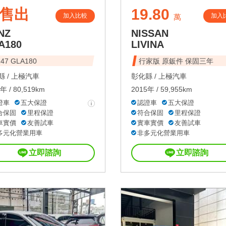
售出
19.80
加入比較
加入
萬
NZ
NISSAN
A180
LIVINA
47 GLA180
行家版 原鈑件 保固三年
 /
上極汽車
彰化縣 /
上極汽車
年 / 80,519km
2015年 / 59,955km
證車
五大保證
認證車
五大保證
合保固
里程保證
符合保固
里程保證
車實價
友善試車
實車實價
友善試車
多元化營業用車
非多元化營業用車
立即諮詢
立即諮詢