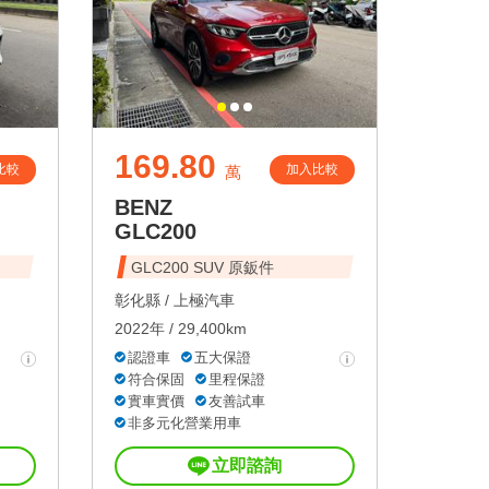
169.80
比較
加入比較
萬
BENZ
GLC200
GLC200 SUV 原鈑件
彰化縣 /
上極汽車
2022年 / 29,400km
認證車
五大保證
符合保固
里程保證
實車實價
友善試車
非多元化營業用車
立即諮詢