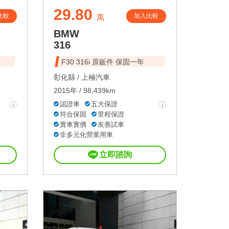
29.80
比較
加入比較
萬
BMW
316
F30 316i 原鈑件 保固一年
彰化縣 /
上極汽車
2015年 / 98,439km
認證車
五大保證
符合保固
里程保證
實車實價
友善試車
非多元化營業用車
立即諮詢