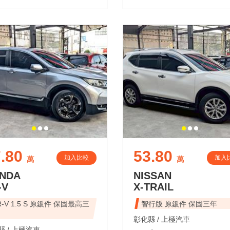
.80
53.80
加入比較
加入
萬
萬
NDA
NISSAN
-V
X-TRAIL
R-V 1.5 S 原鈑件 保固最高三
智行版 原鈑件 保固三年
彰化縣 /
上極汽車
 /
上極汽車