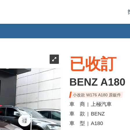
已收訂
BENZ A180
小改款 W176 A180 原鈑件
車 商
上極汽車
|
車 款
BENZ
|
車 型
A180
|