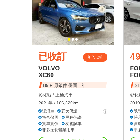
已收訂
49
加入比較
VOLVO
FO
XC60
FO
B5 R 原鈑件 保固二年
S
彰化縣 /
上極汽車
彰化縣
2021年 / 106,520km
2019
認證車
五大保證
認
符合保固
里程保證
符
實車實價
友善試車
實
非多元化營業用車
非