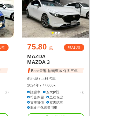
75.80
比較
加入比較
萬
MAZDA
MAZDA 3
養
Bose音響 抬頭顯示 保固三年
彰化縣 /
上極汽車
2024年 / 77,000km
認證車
五大保證
符合保固
里程保證
實車實價
友善試車
非多元化營業用車