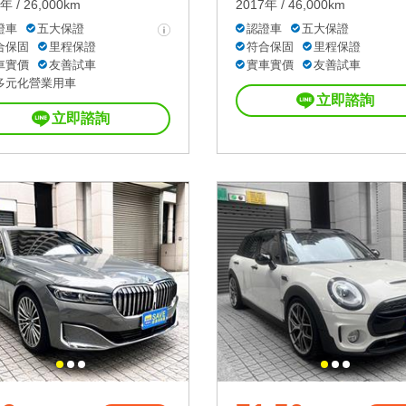
年 / 26,000km
2017年 / 46,000km
證車
五大保證
認證車
五大保證
合保固
里程保證
符合保固
里程保證
車實價
友善試車
實車實價
友善試車
多元化營業用車
立即諮詢
立即諮詢