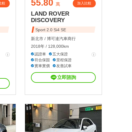
55.80
比較
加入比較
萬
LAND ROVER
DISCOVERY
Sport 2.0 Si4 SE
新北市 /
博可達汽車商行
2018年 / 128,000km
認證車
五大保證
符合保固
里程保證
實車實價
友善試車
立即諮詢