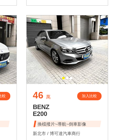
46
比較
加入比較
萬
BENZ
E200
換檔撥片~導航~倒車影像
新北市 /
博可達汽車商行