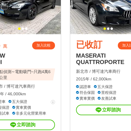
6
已收訂
加入比較
加入
萬
MW
MASERATI
I
QUATTROPORTE
新北市 /
博可達汽車商行
點偵測∼電動吸門~只跑4萬6
公里
2015年 / 62,000km
 /
博可達汽車商行
認證車
五大保證
符合保固
里程保證
年 / 46,000km
實車實價
友善試車
證車
五大保證
程保證
實車實價
立即諮詢
善試車
非多元化營業用車
立即諮詢