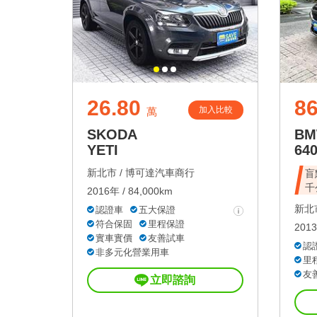
26.80
8
加入比較
萬
SKODA
B
YETI
640
新北市 /
博可達汽車商行
盲
千
2016年 / 84,000km
新北市
認證車
五大保證
符合保固
里程保證
2013
實車實價
友善試車
認
非多元化營業用車
里
友
立即諮詢