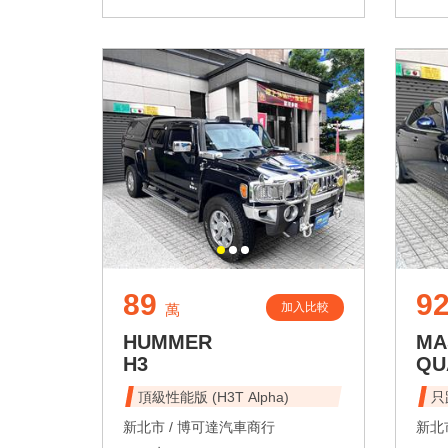
89
92
加入比較
萬
HUMMER
MA
H3
QU
頂級性能版 (H3T Alpha)
只
新北市 /
博可達汽車商行
新北市