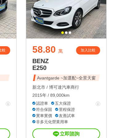
58.80
比較
加入比較
萬
BENZ
E250
Avantgarde ~加選配~全景天窗
新北市 /
博可達汽車商行
2015年 / 89,000km
認證車
五大保證
符合保固
里程保證
實車實價
友善試車
非多元化營業用車
立即諮詢