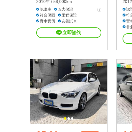
2010年 / 58,000km
2012
認證車
五大保證
認
符合保固
里程保證
符
實車實價
友善試車
實
非
立即諮詢