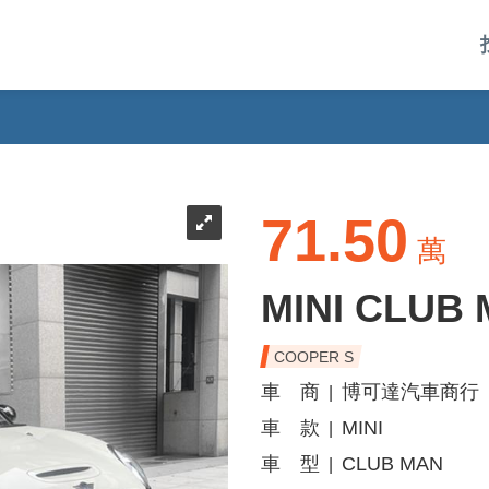
71.50
萬
MINI CLUB
COOPER S
車 商
博可達汽車商行
|
車 款
MINI
|
車 型
CLUB MAN
|