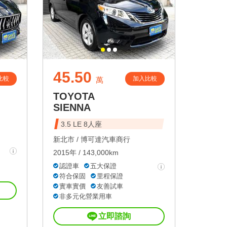
45.50
比較
加入比較
萬
TOYOTA
SIENNA
3.5 LE 8人座
新北市 /
博可達汽車商行
2015年 / 143,000km
認證車
五大保證
符合保固
里程保證
實車實價
友善試車
非多元化營業用車
立即諮詢