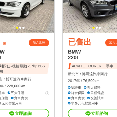
9
已售出
加入比較
加入
萬
MW
BMW
I
220I
列四缸~後輪驅動~17吋 BBS
ACVITE TOURER 一手車
圈
新北市 /
博可達汽車商行
 /
博可達汽車商行
2017年 / 76,500km
年 / 228,000km
認證車
五大保證
證車
五大保證
符合保固
里程保證
程保證
實車實價
實車實價
友善試車
多元化營業用車
非多元化營業用車
立即諮詢
立即諮詢