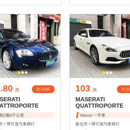
.80
103
加入比較
加入
萬
萬
SERATI
MASERATI
ATTROPORTE
QUATTROPORTE
跑2萬6千公里
Veloce 一手車
 /
博可達汽車商行
新北市 /
博可達汽車商行