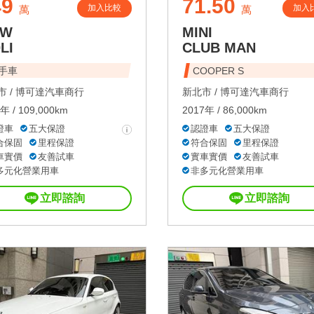
49
71.50
加入比較
加入
萬
萬
MW
MINI
LI
CLUB MAN
手車
COOPER S
 /
博可達汽車商行
新北市 /
博可達汽車商行
年 / 109,000km
2017年 / 86,000km
證車
五大保證
認證車
五大保證
合保固
里程保證
符合保固
里程保證
車實價
友善試車
實車實價
友善試車
多元化營業用車
非多元化營業用車
立即諮詢
立即諮詢