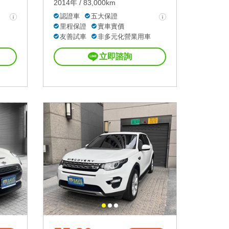
2014年 / 83,000km
認證車
五大保證
里程保證
實車實價
友善試車
非多元化營業用車
立即諮詢