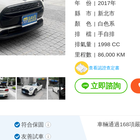
年 份
2017年
|
縣 市
新北市
|
顏 色
白色系
|
排 檔
手自排
|
排氣量
1998 CC
|
里程數
86,000 KM
|
查看認證查定書
立即諮詢
車輛通過168項
符合保固
友善試車