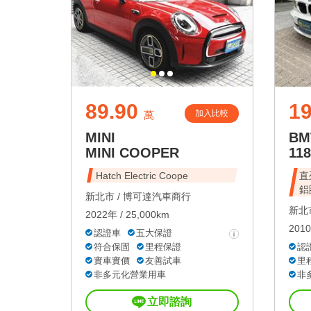
89.90
1
加入比較
萬
MINI
B
MINI COOPER
118
Hatch Electric Coope
直
鋁
新北市 /
博可達汽車商行
新北市
2022年 / 25,000km
2010
認證車
五大保證
符合保固
里程保證
認
實車實價
友善試車
里
非多元化營業用車
非
立即諮詢