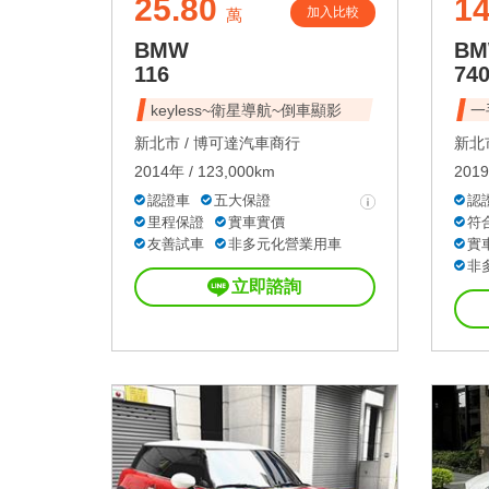
25.80
1
加入比較
萬
BMW
B
116
740
keyless~衛星導航~倒車顯影
一
新北市 /
博可達汽車商行
新北市
2014年 / 123,000km
2019
認證車
五大保證
認
里程保證
實車實價
符
友善試車
非多元化營業用車
實
非
立即諮詢