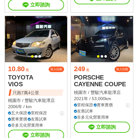
立即諮詢
10.80
249
加入比較
加入比較
萬
萬
TOYOTA
PORSCHE
VIOS
CAYENNE COUPE
桃園市 /
豐駿汽車龍潭店
只跑7萬4公里
2021年 / 53,000km
桃園市 /
豐駿汽車龍潭店
里程保證
實車實價
2006年 / km
友善試車
五大保證
里程保證
非多元化營業用車
實車實價
友善試車
非多元化營業用車
立即諮詢
立即諮詢