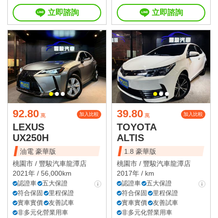
立即諮詢
立即諮詢
92.80
39.80
加入比較
加入比較
萬
萬
LEXUS
TOYOTA
UX250H
ALTIS
油電 豪華版
1.8 豪華版
桃園市 /
豐駿汽車龍潭店
桃園市 /
豐駿汽車龍潭店
2021年 / 56,000km
2017年 / km
認證車
五大保證
認證車
五大保證
符合保固
里程保證
符合保固
里程保證
實車實價
友善試車
實車實價
友善試車
非多元化營業用車
非多元化營業用車