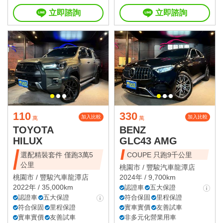
立即諮詢
立即諮詢
110
330
加入比較
加入比較
萬
萬
TOYOTA
BENZ
HILUX
GLC43 AMG
選配精裝套件 僅跑3萬5
COUPE 只跑9千公里
公里
桃園市 /
豐駿汽車龍潭店
桃園市 /
豐駿汽車龍潭店
2024年 / 9,700km
2022年 / 35,000km
認證車
五大保證
認證車
五大保證
符合保固
里程保證
符合保固
里程保證
實車實價
友善試車
實車實價
友善試車
非多元化營業用車