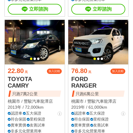
立即諮詢
立即諮詢
22.80
76.80
加入比較
加入比較
萬
萬
TOYOTA
FORD
CAMRY
RANGER
只跑7萬2公里
只跑6萬公里
桃園市 /
豐駿汽車龍潭店
桃園市 /
豐駿汽車龍潭店
2013年 / 72,000km
2019年 / 61,000km
認證車
五大保證
認證車
五大保證
符合保固
里程保證
符合保固
里程保證
實車實價
友善試車
實車實價
友善試車
非多元化營業用車
非多元化營業用車