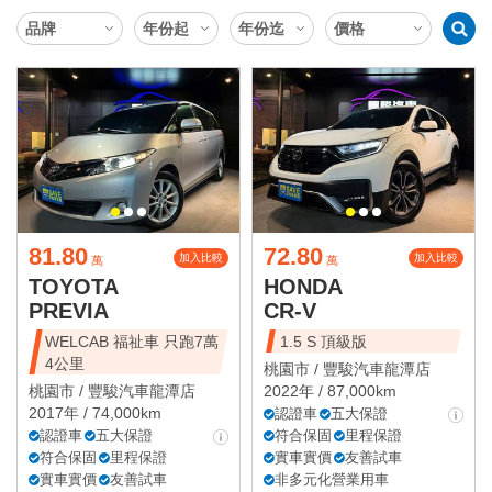
81.80
72.80
加入比較
加入比較
萬
萬
TOYOTA
HONDA
PREVIA
CR-V
WELCAB 福祉車 只跑7萬
1.5 S 頂級版
4公里
桃園市 /
豐駿汽車龍潭店
桃園市 /
豐駿汽車龍潭店
2022年 / 87,000km
2017年 / 74,000km
認證車
五大保證
認證車
五大保證
符合保固
里程保證
符合保固
里程保證
實車實價
友善試車
實車實價
友善試車
非多元化營業用車