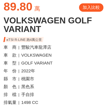
89.80
加入比較
萬
VOLKSWAGEN GOLF
VARIANT
eTSI R-LINE 跑4萬公里
車 商
豐駿汽車龍潭店
|
車 款
VOLKSWAGEN
|
車 型
GOLF VARIANT
|
年 份
2022年
|
縣 市
桃園市
|
顏 色
黑色系
|
排 檔
手自排
|
排氣量
1498 CC
|