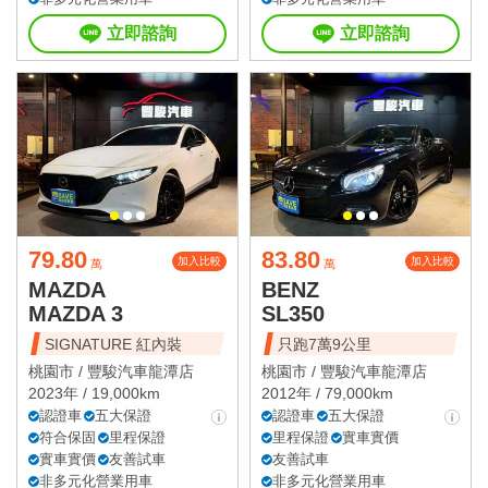
立即諮詢
立即諮詢
79.80
83.80
加入比較
加入比較
萬
萬
MAZDA
BENZ
MAZDA 3
SL350
SIGNATURE 紅內裝
只跑7萬9公里
桃園市 /
豐駿汽車龍潭店
桃園市 /
豐駿汽車龍潭店
2023年 / 19,000km
2012年 / 79,000km
認證車
五大保證
認證車
五大保證
符合保固
里程保證
里程保證
實車實價
實車實價
友善試車
友善試車
非多元化營業用車
非多元化營業用車