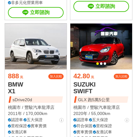
非多元化營業用車
立即諮詢
立即諮詢
888
42.80
加入比較
加入比較
萬
萬
BMW
SUZUKI
X1
SWIFT
sDrive20d
GLX 跑5萬5公里
桃園市 /
豐駿汽車龍潭店
桃園市 /
豐駿汽車龍潭店
2011年 / 170,000km
2020年 / 55,000km
認證車
五大保證
認證車
五大保證
里程保證
實車實價
符合保固
里程保證
友善試車
實車實價
友善試車