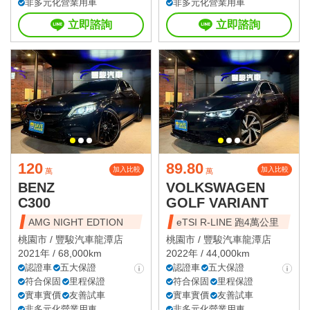
非多元化營業用車
非多元化營業用車
立即諮詢
立即諮詢
120
89.80
加入比較
加入比較
萬
萬
BENZ
VOLKSWAGEN
C300
GOLF VARIANT
AMG NIGHT EDTION
eTSI R-LINE 跑4萬公里
桃園市 /
豐駿汽車龍潭店
桃園市 /
豐駿汽車龍潭店
2021年 / 68,000km
2022年 / 44,000km
認證車
五大保證
認證車
五大保證
符合保固
里程保證
符合保固
里程保證
實車實價
友善試車
實車實價
友善試車
非多元化營業用車
非多元化營業用車