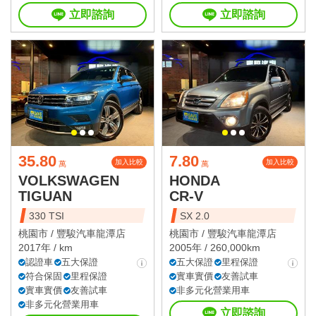
立即諮詢
立即諮詢
35.80
7.80
加入比較
加入比較
萬
萬
VOLKSWAGEN
HONDA
TIGUAN
CR-V
330 TSI
SX 2.0
桃園市 /
豐駿汽車龍潭店
桃園市 /
豐駿汽車龍潭店
2017年 / km
2005年 / 260,000km
認證車
五大保證
五大保證
里程保證
符合保固
里程保證
實車實價
友善試車
實車實價
友善試車
非多元化營業用車
非多元化營業用車
立即諮詢