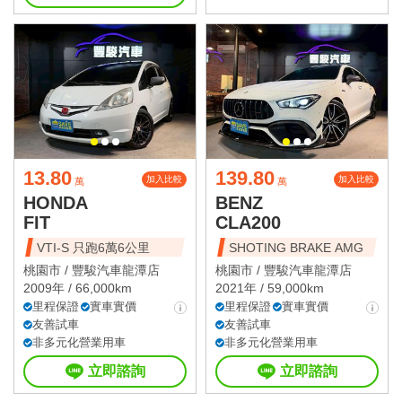
13.80
139.80
加入比較
加入比較
萬
萬
HONDA
BENZ
FIT
CLA200
VTI-S 只跑6萬6公里
SHOTING BRAKE AMG
桃園市 /
豐駿汽車龍潭店
桃園市 /
豐駿汽車龍潭店
2009年 / 66,000km
2021年 / 59,000km
里程保證
實車實價
里程保證
實車實價
友善試車
友善試車
非多元化營業用車
非多元化營業用車
立即諮詢
立即諮詢