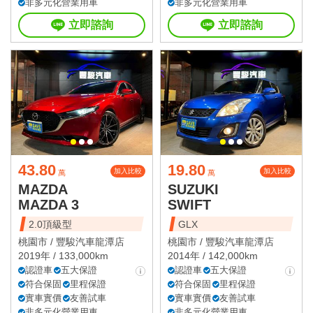
非多元化營業用車
非多元化營業用車
立即諮詢
立即諮詢
43.80
19.80
加入比較
加入比較
萬
萬
MAZDA
SUZUKI
MAZDA 3
SWIFT
2.0頂級型
GLX
桃園市 /
豐駿汽車龍潭店
桃園市 /
豐駿汽車龍潭店
2019年 / 133,000km
2014年 / 142,000km
認證車
五大保證
認證車
五大保證
符合保固
里程保證
符合保固
里程保證
實車實價
友善試車
實車實價
友善試車
非多元化營業用車
非多元化營業用車