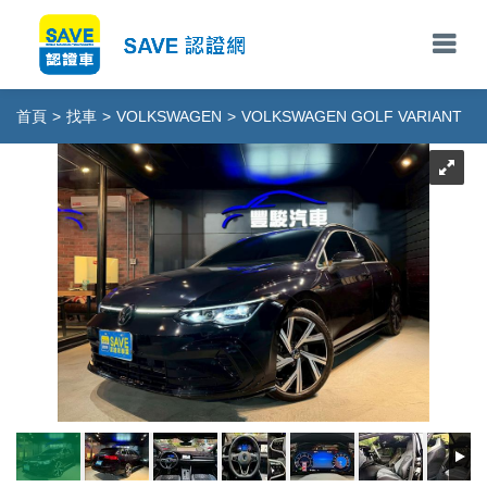
首頁
>
找車
>
VOLKSWAGEN
>
VOLKSWAGEN GOLF VARIANT