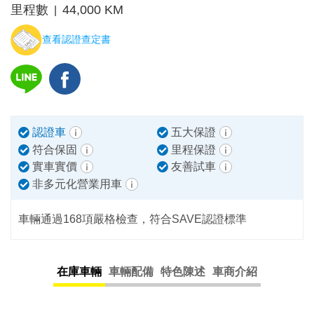
里程數
44,000 KM
|
查看認證查定書
認證車
五大保證
符合保固
里程保證
實車實價
友善試車
非多元化營業用車
車輛通過168項嚴格檢查，符合SAVE認證標準
在庫車輛
車輛配備
特色陳述
車商介紹