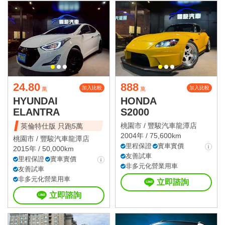
24.80
888
加入比較
加入比較
萬
萬
HYUNDAI
HONDA
ELANTRA
S2000
桃園市 /
豐駿汽車龍潭店
英倫特仕版 只跑5萬
2004年 / 75,600km
桃園市 /
豐駿汽車龍潭店
里程保證
實車實價
2015年 / 50,000km
友善試車
里程保證
實車實價
非多元化營業用車
友善試車
非多元化營業用車
立即諮詢
立即諮詢