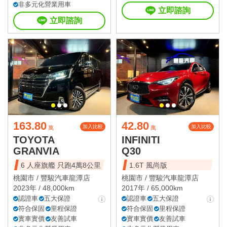
非多元化營業用車
立即諮詢
立即諮詢
163.80
42.80
加入比較
加入比較
萬
萬
TOYOTA
INFINITI
GRANVIA
Q30
6 人座旗艦 只跑4萬8公里
1.6T 風尚版
桃園市 /
豐駿汽車龍潭店
桃園市 /
豐駿汽車龍潭店
2023年 / 48,000km
2017年 / 65,000km
認證車
五大保證
認證車
五大保證
符合保固
里程保證
符合保固
里程保證
實車實價
友善試車
實車實價
友善試車