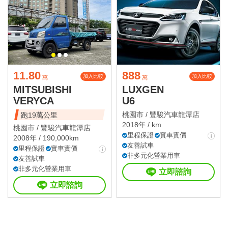
11.80
888
加入比較
加入比較
萬
萬
MITSUBISHI
LUXGEN
VERYCA
U6
桃園市 /
豐駿汽車龍潭店
跑19萬公里
2018年 / km
桃園市 /
豐駿汽車龍潭店
里程保證
實車實價
2008年 / 190,000km
友善試車
里程保證
實車實價
非多元化營業用車
友善試車
非多元化營業用車
立即諮詢
立即諮詢