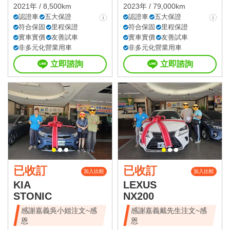
2021年 / 8,500km
2023年 / 79,000km
認證車
五大保證
認證車
五大保證
符合保固
里程保證
符合保固
里程保證
實車實價
友善試車
實車實價
友善試車
非多元化營業用車
非多元化營業用車
立即諮詢
立即諮詢
已收訂
已收訂
加入比較
加入比較
KIA
LEXUS
STONIC
NX200
感謝嘉義吳小姐注文~感
感謝嘉義戴先生注文~感
恩
恩