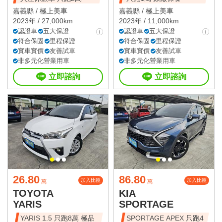
嘉義縣 /
極上美車
嘉義縣 /
極上美車
2023年 / 27,000km
2023年 / 11,000km
認證車
五大保證
認證車
五大保證
符合保固
里程保證
符合保固
里程保證
實車實價
友善試車
實車實價
友善試車
非多元化營業用車
非多元化營業用車
立即諮詢
立即諮詢
26.80
86.80
加入比較
加入比較
萬
萬
TOYOTA
KIA
YARIS
SPORTAGE
YARIS 1.5 只跑8萬 極品
SPORTAGE APEX 只跑4