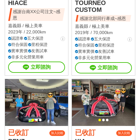
HIACE
TOURNEO
CUSTOM
感謝台南XX公司注文~感
恩
感謝北部同行牽成~感恩
嘉義縣 /
極上美車
嘉義縣 /
極上美車
2023年 / 22,000km
2019年 / 70,000km
認證車
五大保證
認證車
五大保證
符合保固
里程保證
符合保固
里程保證
實車實價
友善試車
實車實價
友善試車
非多元化營業用車
非多元化營業用車
立即諮詢
立即諮詢
已收訂
已收訂
加入比較
加入比較