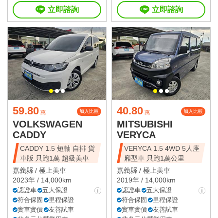
立即諮詢
立即諮詢
59.80
40.80
加入比較
加入比較
萬
萬
VOLKSWAGEN
MITSUBISHI
CADDY
VERYCA
CADDY 1.5 短軸 自排 貨
VERYCA 1.5 4WD 5人座
車版 只跑1萬 超級美車
廂型車 只跑1萬公里
嘉義縣 /
極上美車
嘉義縣 /
極上美車
2023年 / 14,000km
2019年 / 14,000km
認證車
五大保證
認證車
五大保證
符合保固
里程保證
符合保固
里程保證
實車實價
友善試車
實車實價
友善試車