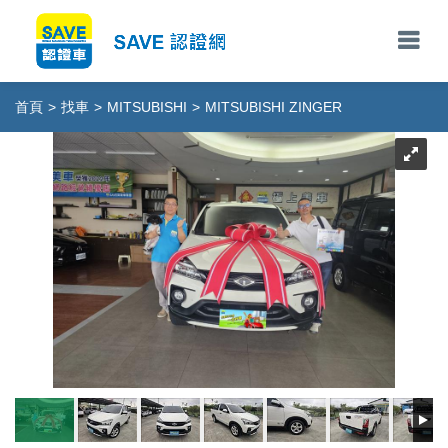
首頁
>
找車
>
MITSUBISHI
>
MITSUBISHI ZINGER