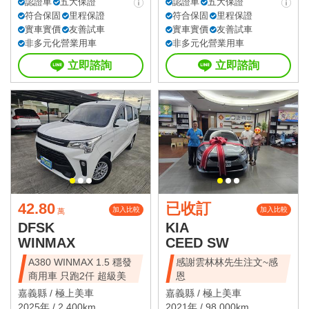
認證車
五大保證
認證車
五大保證
符合保固
里程保證
符合保固
里程保證
實車實價
友善試車
實車實價
友善試車
非多元化營業用車
非多元化營業用車
立即諮詢
立即諮詢
42.80
已收訂
加入比較
加入比較
萬
DFSK
KIA
WINMAX
CEED SW
A380 WINMAX 1.5 穩發
感謝雲林林先生注文~感
商用車 只跑2仟 超級美
恩
嘉義縣 /
極上美車
嘉義縣 /
極上美車
2025年 / 2,400km
2021年 / 98,000km