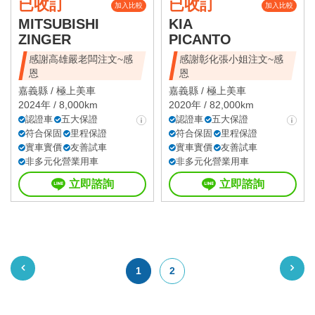
已收訂
已收訂
加入比較
加入比較
MITSUBISHI
KIA
ZINGER
PICANTO
感謝高雄嚴老闆注文~感
感謝彰化張小姐注文~感
恩
恩
嘉義縣 /
極上美車
嘉義縣 /
極上美車
2024年 / 8,000km
2020年 / 82,000km
認證車
五大保證
認證車
五大保證
符合保固
里程保證
符合保固
里程保證
實車實價
友善試車
實車實價
友善試車
非多元化營業用車
非多元化營業用車
立即諮詢
立即諮詢
1
2