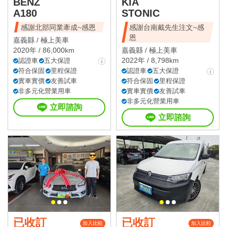
BENZ
KIA
A180
STONIC
感謝北部同業牽成~感恩
感謝台南戴先生注文~感
恩
嘉義縣 /
極上美車
2020年 / 86,000km
嘉義縣 /
極上美車
2022年 / 8,798km
認證車
五大保證
符合保固
里程保證
認證車
五大保證
實車實價
友善試車
符合保固
里程保證
非多元化營業用車
實車實價
友善試車
非多元化營業用車
立即諮詢
立即諮詢
已收訂
已收訂
加入比較
加入比較