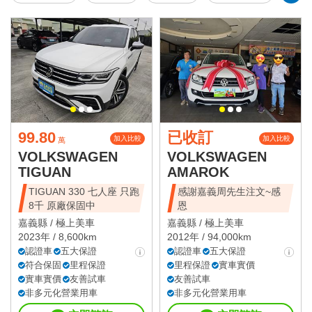
99.80
已收訂
加入比較
加入比較
萬
VOLKSWAGEN
VOLKSWAGEN
TIGUAN
AMAROK
TIGUAN 330 七人座 只跑
感謝嘉義周先生注文~感
8千 原廠保固中
恩
嘉義縣 /
極上美車
嘉義縣 /
極上美車
2023年 / 8,600km
2012年 / 94,000km
認證車
五大保證
認證車
五大保證
符合保固
里程保證
里程保證
實車實價
實車實價
友善試車
友善試車
非多元化營業用車
非多元化營業用車