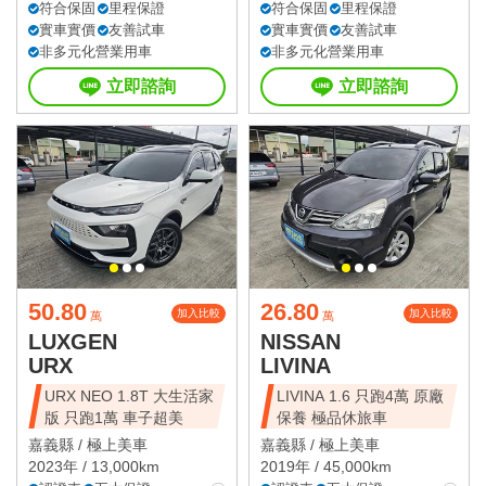
符合保固
里程保證
符合保固
里程保證
實車實價
友善試車
實車實價
友善試車
非多元化營業用車
非多元化營業用車
立即諮詢
立即諮詢
50.80
26.80
加入比較
加入比較
萬
萬
LUXGEN
NISSAN
URX
LIVINA
URX NEO 1.8T 大生活家
LIVINA 1.6 只跑4萬 原廠
版 只跑1萬 車子超美
保養 極品休旅車
嘉義縣 /
極上美車
嘉義縣 /
極上美車
2023年 / 13,000km
2019年 / 45,000km