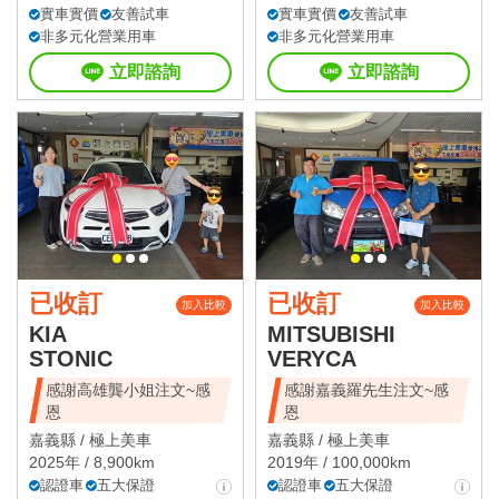
實車實價
友善試車
實車實價
友善試車
非多元化營業用車
非多元化營業用車
立即諮詢
立即諮詢
已收訂
已收訂
加入比較
加入比較
KIA
MITSUBISHI
STONIC
VERYCA
感謝高雄龔小姐注文~感
感謝嘉義羅先生注文~感
恩
恩
嘉義縣 /
極上美車
嘉義縣 /
極上美車
2025年 / 8,900km
2019年 / 100,000km
認證車
五大保證
認證車
五大保證