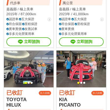
代步車
萬公里
嘉義縣 /
極上美車
嘉義縣 /
極上美車
2015年 / 87,000km
2023年 / 41,000km
認證車
五大保證
認證車
五大保證
符合保固
里程保證
符合保固
里程保證
實車實價
友善試車
實車實價
非多元化營業用車
非多元化營業用車
立即諮詢
立即諮詢
已收訂
已收訂
加入比較
加入比較
TOYOTA
KIA
HILUX
PICANTO