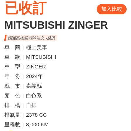
已收訂
加入比較
MITSUBISHI ZINGER
感謝高雄嚴老闆注文~感恩
車 商
極上美車
|
車 款
MITSUBISHI
|
車 型
ZINGER
|
年 份
2024年
|
縣 市
嘉義縣
|
顏 色
白色系
|
排 檔
自排
|
排氣量
2378 CC
|
里程數
8,000 KM
|