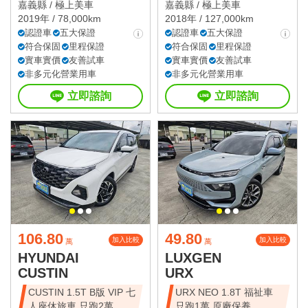
嘉義縣 /
極上美車
嘉義縣 /
極上美車
2019年 / 78,000km
2018年 / 127,000km
認證車
五大保證
認證車
五大保證
符合保固
里程保證
符合保固
里程保證
實車實價
友善試車
實車實價
友善試車
非多元化營業用車
非多元化營業用車
立即諮詢
立即諮詢
106.80
49.80
加入比較
加入比較
萬
萬
HYUNDAI
LUXGEN
CUSTIN
URX
CUSTIN 1.5T B版 VIP 七
URX NEO 1.8T 福祉車
人座休旅車 只跑2萬
只跑1萬 原廠保養