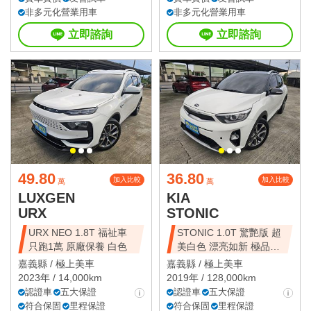
非多元化營業用車
非多元化營業用車
立即諮詢
立即諮詢
49.80
36.80
加入比較
加入比較
萬
萬
LUXGEN
KIA
URX
STONIC
URX NEO 1.8T 福祉車
STONIC 1.0T 驚艷版 超
只跑1萬 原廠保養 白色
美白色 漂亮如新 極品美
車
嘉義縣 /
極上美車
嘉義縣 /
極上美車
2023年 / 14,000km
2019年 / 128,000km
認證車
五大保證
認證車
五大保證
符合保固
里程保證
符合保固
里程保證