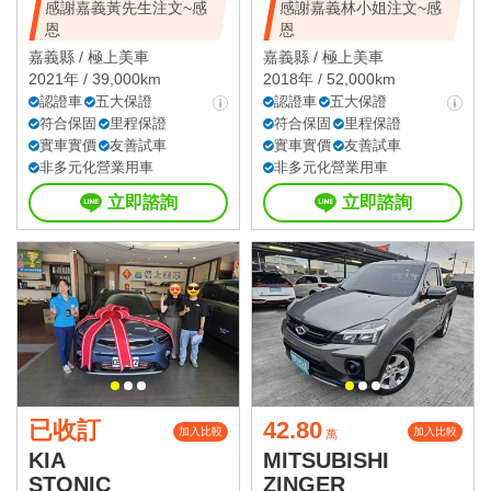
感謝嘉義黃先生注文~感
感謝嘉義林小姐注文~感
恩
恩
嘉義縣 /
極上美車
嘉義縣 /
極上美車
2021年 / 39,000km
2018年 / 52,000km
認證車
五大保證
認證車
五大保證
符合保固
里程保證
符合保固
里程保證
實車實價
友善試車
實車實價
友善試車
非多元化營業用車
非多元化營業用車
立即諮詢
立即諮詢
已收訂
42.80
加入比較
加入比較
萬
KIA
MITSUBISHI
STONIC
ZINGER