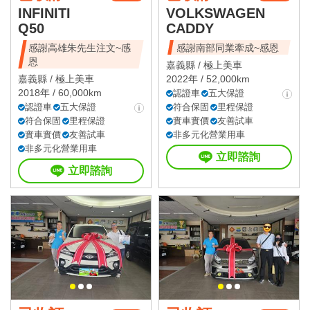
INFINITI
VOLKSWAGEN
Q50
CADDY
感謝高雄朱先生注文~感
感謝南部同業牽成~感恩
恩
嘉義縣 /
極上美車
嘉義縣 /
極上美車
2022年 / 52,000km
2018年 / 60,000km
認證車
五大保證
認證車
五大保證
符合保固
里程保證
符合保固
里程保證
實車實價
友善試車
實車實價
友善試車
非多元化營業用車
非多元化營業用車
立即諮詢
立即諮詢