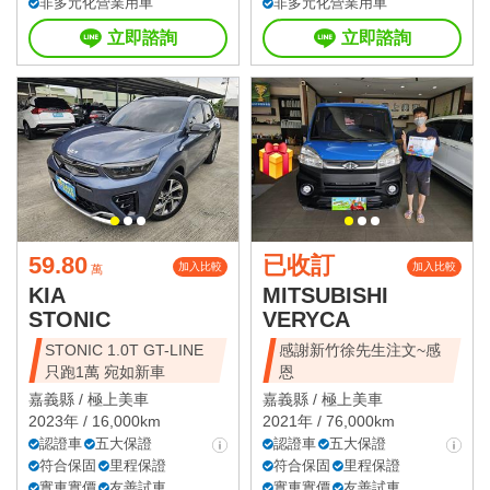
非多元化營業用車
非多元化營業用車
立即諮詢
立即諮詢
59.80
已收訂
加入比較
加入比較
萬
KIA
MITSUBISHI
STONIC
VERYCA
STONIC 1.0T GT-LINE
感謝新竹徐先生注文~感
只跑1萬 宛如新車
恩
嘉義縣 /
極上美車
嘉義縣 /
極上美車
2023年 / 16,000km
2021年 / 76,000km
認證車
五大保證
認證車
五大保證
符合保固
里程保證
符合保固
里程保證
實車實價
友善試車
實車實價
友善試車