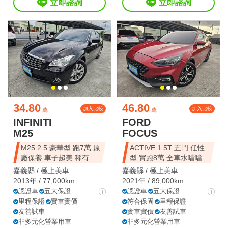
立即諮詢
立即諮詢
34.80
46.80
加入比較
加入比較
萬
萬
INFINITI
FORD
M25
FOCUS
M25 2.5 豪華型 跑7萬 原
ACTIVE 1.5T 五門 任性
廠保養 車子超美 稀有極
型 實跑8萬 全車水噹噹
品
嘉義縣 /
極上美車
嘉義縣 /
極上美車
2013年 / 77,000km
2021年 / 89,000km
認證車
五大保證
認證車
五大保證
里程保證
實車實價
符合保固
里程保證
友善試車
實車實價
友善試車
非多元化營業用車
非多元化營業用車