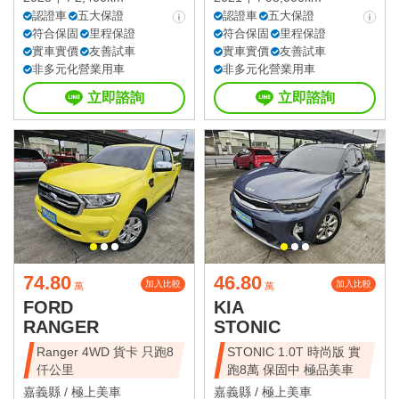
認證車
五大保證
認證車
五大保證
符合保固
里程保證
符合保固
里程保證
實車實價
友善試車
實車實價
友善試車
非多元化營業用車
非多元化營業用車
立即諮詢
立即諮詢
74.80
46.80
加入比較
加入比較
萬
萬
FORD
KIA
RANGER
STONIC
Ranger 4WD 貨卡 只跑8
STONIC 1.0T 時尚版 實
仟公里
跑8萬 保固中 極品美車
嘉義縣 /
極上美車
嘉義縣 /
極上美車