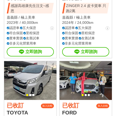
感謝高雄康先生注文~感
ZINGER 2.4 皮卡貨車 只
恩
跑2萬
嘉義縣 /
極上美車
嘉義縣 /
極上美車
2023年 / 40,000km
2024年 / 24,000km
認證車
五大保證
認證車
五大保證
符合保固
里程保證
符合保固
里程保證
實車實價
友善試車
實車實價
友善試車
非多元化營業用車
非多元化營業用車
立即諮詢
立即諮詢
已收訂
已收訂
加入比較
加入比較
TOYOTA
FORD