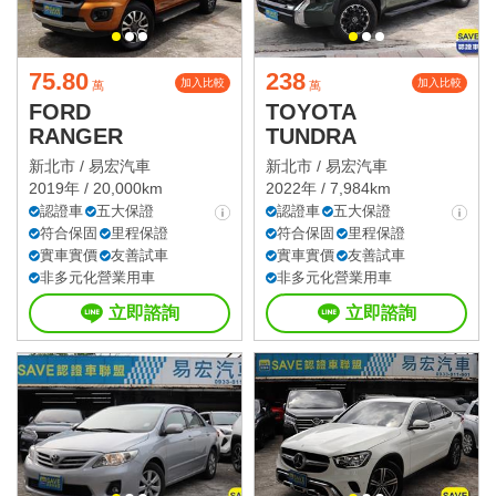
75.80
238
加入比較
加入比較
萬
萬
FORD
TOYOTA
RANGER
TUNDRA
新北市 /
易宏汽車
新北市 /
易宏汽車
2019年 / 20,000km
2022年 / 7,984km
認證車
五大保證
認證車
五大保證
符合保固
里程保證
符合保固
里程保證
實車實價
友善試車
實車實價
友善試車
非多元化營業用車
非多元化營業用車
立即諮詢
立即諮詢