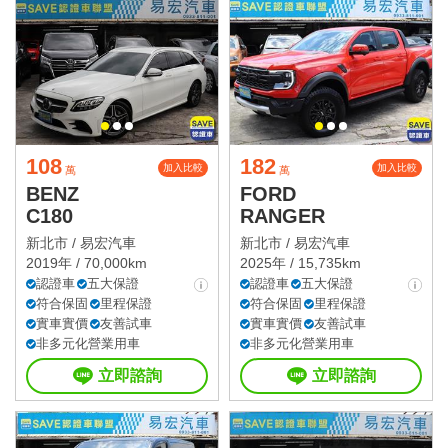
108
182
加入比較
加入比較
萬
萬
BENZ
FORD
C180
RANGER
新北市 /
易宏汽車
新北市 /
易宏汽車
2019年 / 70,000km
2025年 / 15,735km
認證車
五大保證
認證車
五大保證
符合保固
里程保證
符合保固
里程保證
實車實價
友善試車
實車實價
友善試車
非多元化營業用車
非多元化營業用車
立即諮詢
立即諮詢