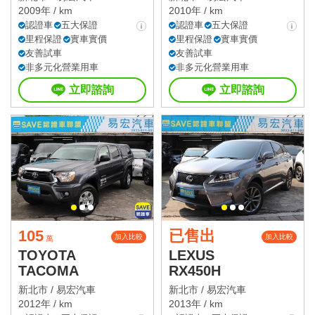
2009年 / km
2010年 / km
認證車
五大保證
認證車
五大保證
里程保證
實車實價
里程保證
實車實價
友善試車
友善試車
非多元化營業用車
非多元化營業用車
立即諮詢
立即諮詢
105
已售出
加入比較
加入比較
萬
TOYOTA
LEXUS
TACOMA
RX450H
新北市 /
易宏汽車
新北市 /
易宏汽車
2012年 / km
2013年 / km