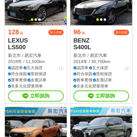
128
96
加入比較
加入比較
萬
萬
LEXUS
BENZ
LS500
S400L
新北市 /
易宏汽車
新北市 /
易宏汽車
2018年 / 11,500km
2014年 / 30,700km
認證車
五大保證
認證車
五大保證
符合保固
里程保證
符合保固
里程保證
實車實價
友善試車
實車實價
友善試車
非多元化營業用車
非多元化營業用車
立即諮詢
立即諮詢