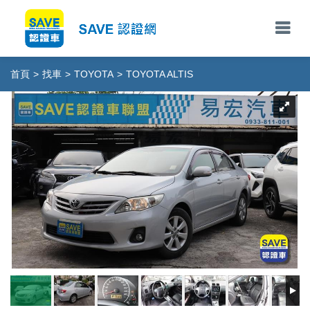
首頁
>
找車
>
TOYOTA
>
TOYOTA ALTIS