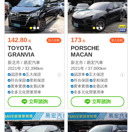
142.80
173
加入比較
加入比較
萬
萬
TOYOTA
PORSCHE
GRANVIA
MACAN
新北市 /
易宏汽車
新北市 /
易宏汽車
2021年 / 32,398km
2021年 / 37,000km
認證車
五大保證
認證車
五大保證
符合保固
里程保證
符合保固
里程保證
實車實價
友善試車
實車實價
友善試車
非多元化營業用車
非多元化營業用車
立即諮詢
立即諮詢