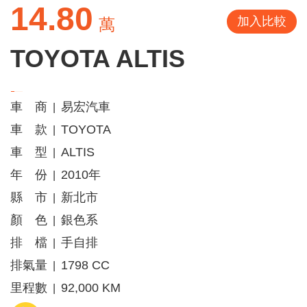
14.80
加入比較
萬
TOYOTA ALTIS
車 商
易宏汽車
|
車 款
TOYOTA
|
車 型
ALTIS
|
年 份
2010年
|
縣 市
新北市
|
顏 色
銀色系
|
排 檔
手自排
|
排氣量
1798 CC
|
里程數
92,000 KM
|