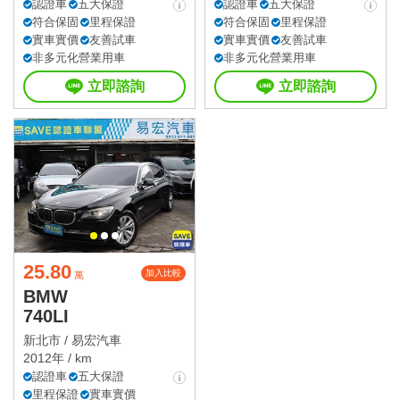
認證車
五大保證
認證車
五大保證
符合保固
里程保證
符合保固
里程保證
實車實價
友善試車
實車實價
友善試車
非多元化營業用車
非多元化營業用車
立即諮詢
立即諮詢
25.80
加入比較
萬
BMW
740LI
新北市 /
易宏汽車
2012年 / km
認證車
五大保證
里程保證
實車實價