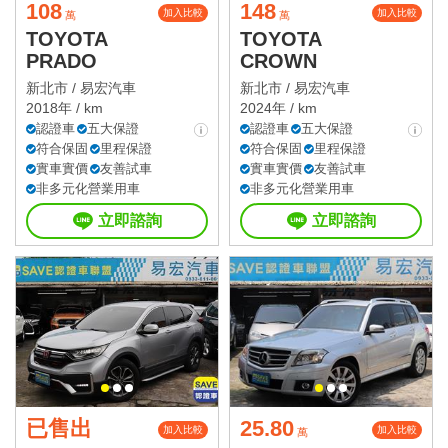
108
148
加入比較
加入比較
萬
萬
TOYOTA
TOYOTA
PRADO
CROWN
新北市 /
易宏汽車
新北市 /
易宏汽車
2018年 / km
2024年 / km
認證車
五大保證
認證車
五大保證
符合保固
里程保證
符合保固
里程保證
實車實價
友善試車
實車實價
友善試車
非多元化營業用車
非多元化營業用車
立即諮詢
立即諮詢
已售出
25.80
加入比較
加入比較
萬