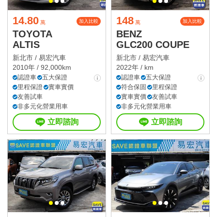
14.80
148
加入比較
加入比較
萬
萬
TOYOTA
BENZ
ALTIS
GLC200 COUPE
新北市 /
易宏汽車
新北市 /
易宏汽車
2010年 / 92,000km
2022年 / km
認證車
五大保證
認證車
五大保證
里程保證
實車實價
符合保固
里程保證
友善試車
實車實價
友善試車
非多元化營業用車
非多元化營業用車
立即諮詢
立即諮詢