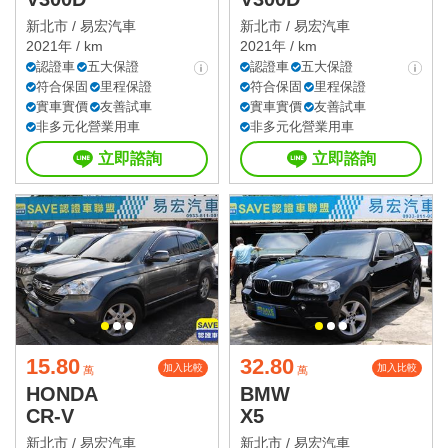
新北市 /
易宏汽車
新北市 /
易宏汽車
2021年 / km
2021年 / km
認證車
五大保證
認證車
五大保證
符合保固
里程保證
符合保固
里程保證
實車實價
友善試車
實車實價
友善試車
非多元化營業用車
非多元化營業用車
立即諮詢
立即諮詢
15.80
32.80
加入比較
加入比較
萬
萬
HONDA
BMW
CR-V
X5
新北市 /
易宏汽車
新北市 /
易宏汽車