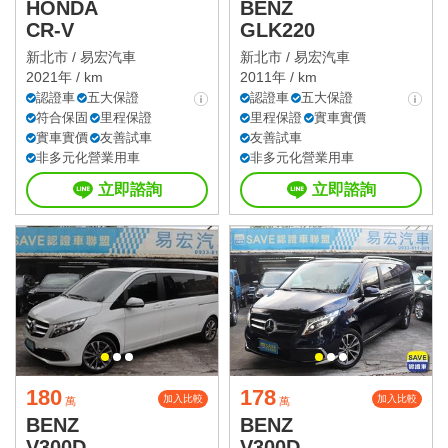
HONDA
BENZ
CR-V
GLK220
新北市 /
易宏汽車
新北市 /
易宏汽車
2021年 / km
2011年 / km
認證車
五大保證
認證車
五大保證
符合保固
里程保證
里程保證
實車實價
實車實價
友善試車
友善試車
非多元化營業用車
非多元化營業用車
立即諮詢
立即諮詢
180
178
加入比較
加入比較
萬
萬
BENZ
BENZ
V300D
V300D