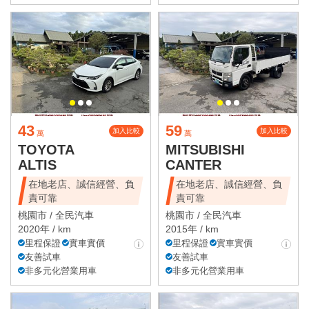
43
59
加入比較
加入比較
萬
萬
TOYOTA
MITSUBISHI
ALTIS
CANTER
在地老店、誠信經營、負
在地老店、誠信經營、負
責可靠
責可靠
桃園市 /
全民汽車
桃園市 /
全民汽車
2020年 / km
2015年 / km
里程保證
實車實價
里程保證
實車實價
友善試車
友善試車
非多元化營業用車
非多元化營業用車