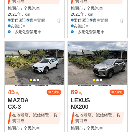
責可靠
責可靠
桃園市 /
全民汽車
桃園市 /
全民汽車
2021年 / km
2021年 / km
里程保證
實車實價
里程保證
實車實價
友善試車
友善試車
非多元化營業用車
非多元化營業用車
45
69
加入比較
加入比較
萬
萬
MAZDA
LEXUS
CX-3
NX200
在地老店、誠信經營、負
在地老店、誠信經營、負
責可靠
責可靠
桃園市 /
全民汽車
桃園市 /
全民汽車