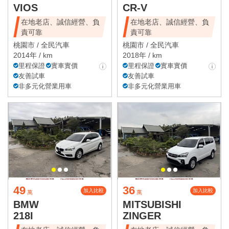
VIOS
CR-V
在地老店、誠信經營、負
在地老店、誠信經營、負
責可靠
責可靠
桃園市 /
全民汽車
桃園市 /
全民汽車
2014年 / km
2018年 / km
里程保證
實車實價
里程保證
實車實價
友善試車
友善試車
非多元化營業用車
非多元化營業用車
49
36
加入比較
加入比較
萬
萬
BMW
MITSUBISHI
218I
ZINGER