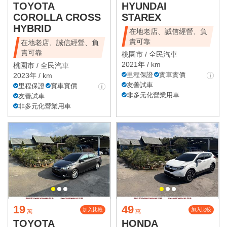
TOYOTA
HYUNDAI
COROLLA CROSS
STAREX
HYBRID
在地老店、誠信經營、負
責可靠
在地老店、誠信經營、負
責可靠
桃園市 /
全民汽車
2021年 / km
桃園市 /
全民汽車
里程保證
實車實價
2023年 / km
友善試車
里程保證
實車實價
非多元化營業用車
友善試車
非多元化營業用車
19
49
加入比較
加入比較
萬
萬
TOYOTA
HONDA