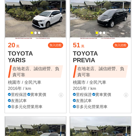
20
51
加入比較
加入比較
萬
萬
TOYOTA
TOYOTA
YARIS
PREVIA
在地老店、誠信經營、負
在地老店、誠信經營、負
責可靠
責可靠
桃園市 /
全民汽車
桃園市 /
全民汽車
2016年 / km
2015年 / km
里程保證
實車實價
里程保證
實車實價
友善試車
友善試車
非多元化營業用車
非多元化營業用車