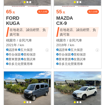
65
55
加入比較
加入比較
萬
萬
FORD
MAZDA
KUGA
CX-9
在地老店、誠信經營、負
在地老店、誠信經營、負
責可靠
責可靠
桃園市 /
全民汽車
桃園市 /
全民汽車
2021年 / km
2018年 / km
認證車
五大保證
認證車
五大保證
符合保固
里程保證
符合保固
里程保證
實車實價
友善試車
實車實價
友善試車
非多元化營業用車
非多元化營業用車