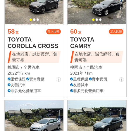
58
60
加入比較
加入比較
萬
萬
TOYOTA
TOYOTA
COROLLA CROSS
CAMRY
在地老店、誠信經營、負
在地老店、誠信經營、負
責可靠
責可靠
桃園市 /
全民汽車
桃園市 /
全民汽車
2022年 / km
2021年 / km
里程保證
實車實價
里程保證
實車實價
友善試車
友善試車
非多元化營業用車
非多元化營業用車