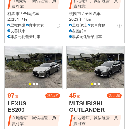
在地老店、誠信經營、負
在地老店、誠信經營、負
責可靠
責可靠
桃園市 /
全民汽車
桃園市 /
全民汽車
2018年 / km
2023年 / km
里程保證
實車實價
里程保證
實車實價
友善試車
友善試車
非多元化營業用車
非多元化營業用車
97
45
加入比較
加入比較
萬
萬
LEXUS
MITSUBISHI
ES200
OUTLANDER
在地老店、誠信經營、負
在地老店、誠信經營、負
責可靠
責可靠