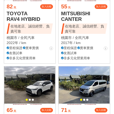
82
55
加入比較
加入比較
萬
萬
TOYOTA
MITSUBISHI
RAV4 HYBRID
CANTER
在地老店、誠信經營、負
在地老店、誠信經營、負
責可靠
責可靠
桃園市 /
全民汽車
桃園市 /
全民汽車
2022年 / km
2017年 / km
里程保證
實車實價
里程保證
實車實價
友善試車
友善試車
非多元化營業用車
非多元化營業用車
65
71
加入比較
加入比較
萬
萬