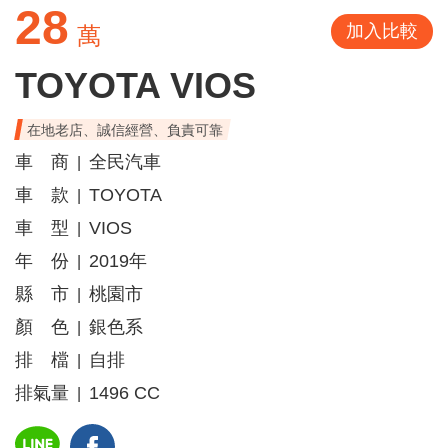
28
加入比較
萬
TOYOTA VIOS
在地老店、誠信經營、負責可靠
車 商
全民汽車
|
車 款
TOYOTA
|
車 型
VIOS
|
年 份
2019年
|
縣 市
桃園市
|
顏 色
銀色系
|
排 檔
自排
|
排氣量
1496 CC
|