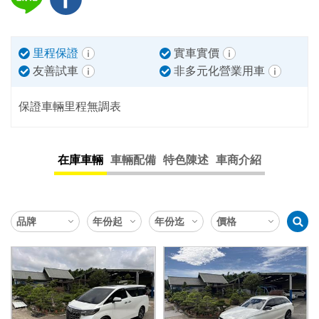
里程保證
實車實價
友善試車
非多元化營業用車
保證車輛里程無調表
在庫車輛
車輛配備
特色陳述
車商介紹