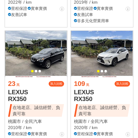
2022年 / km
2019年 / km
里程保證
實車實價
里程保證
實車實價
友善試車
友善試車
非多元化營業用車
23
109
加入比較
加入比較
萬
萬
LEXUS
LEXUS
RX350
RX350
在地老店、誠信經營、負
在地老店、誠信經營、負
責可靠
責可靠
桃園市 /
全民汽車
桃園市 /
全民汽車
2010年 / km
2020年 / km
里程保證
實車實價
里程保證
實車實價