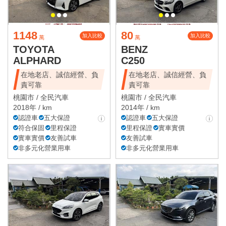
1148
80
加入比較
加入比較
萬
萬
TOYOTA
BENZ
ALPHARD
C250
在地老店、誠信經營、負
在地老店、誠信經營、負
責可靠
責可靠
桃園市 /
全民汽車
桃園市 /
全民汽車
2018年 / km
2014年 / km
認證車
五大保證
認證車
五大保證
符合保固
里程保證
里程保證
實車實價
實車實價
友善試車
友善試車
非多元化營業用車
非多元化營業用車