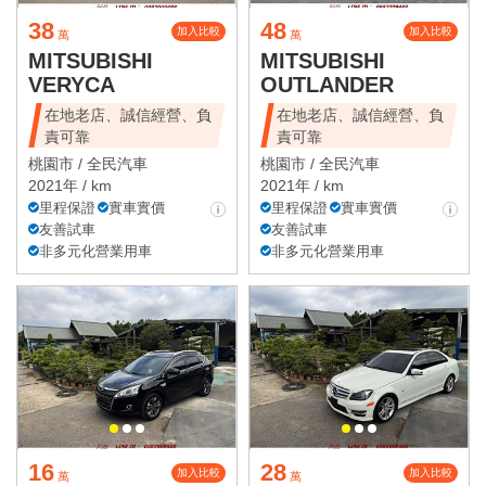
38
48
加入比較
加入比較
萬
萬
MITSUBISHI
MITSUBISHI
VERYCA
OUTLANDER
在地老店、誠信經營、負
在地老店、誠信經營、負
責可靠
責可靠
桃園市 /
全民汽車
桃園市 /
全民汽車
2021年 / km
2021年 / km
里程保證
實車實價
里程保證
實車實價
友善試車
友善試車
非多元化營業用車
非多元化營業用車
16
28
加入比較
加入比較
萬
萬