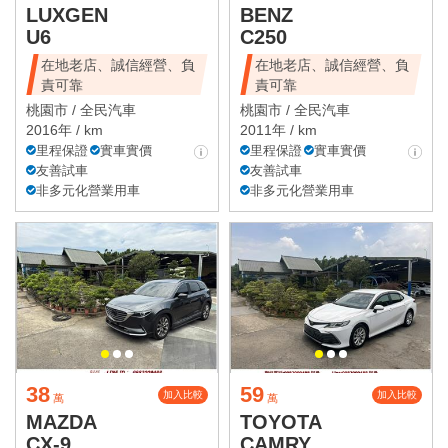
LUXGEN
BENZ
U6
C250
在地老店、誠信經營、負
在地老店、誠信經營、負
責可靠
責可靠
桃園市 /
全民汽車
桃園市 /
全民汽車
2016年 / km
2011年 / km
里程保證
實車實價
里程保證
實車實價
友善試車
友善試車
非多元化營業用車
非多元化營業用車
38
59
加入比較
加入比較
萬
萬
MAZDA
TOYOTA
CX-9
CAMRY