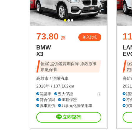
73.80
11
加入比較
萬
BMW
LA
X3
EV
恆躍 提供鑑賞期保障 原鈑原漆
恆
原廠保養
跑
高雄市 /
恆躍汽車
高雄市
2018年 / 107,162km
2021
認證車
五大保證
認
符合保固
里程保證
符
實車實價
非多元化營業用車
實
立即諮詢