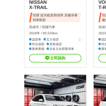
NISSAN
VO
X-TRAIL
T-
恆躍 提供鑑賞期保障 原廠保養
恆
倒車顯影
廠
高雄市 /
恆躍汽車
高雄市
2018年 / 80,533km
2023
認證車
五大保證
認
符合保固
里程保證
符
實車實價
非多元化營業用車
實
立即諮詢