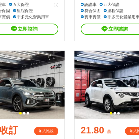
證車
五大保證
認證車
五大保證
合保固
里程保證
符合保固
里程保證
車實價
非多元化營業用車
實車實價
非多元化營業用
立即諮詢
立即諮詢
收訂
21.80
加入比較
加入
萬