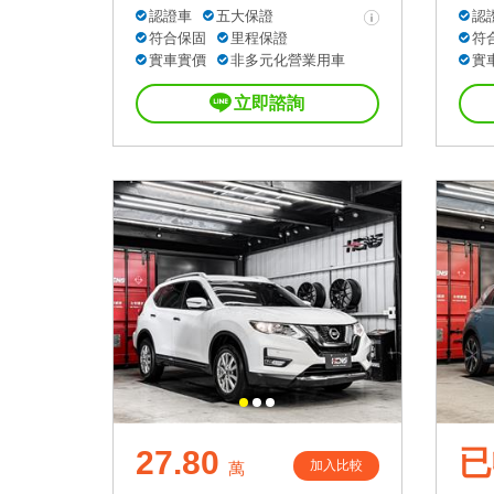
認證車
五大保證
認
符合保固
里程保證
符
實車實價
非多元化營業用車
實
立即諮詢
27.80
已
加入比較
萬