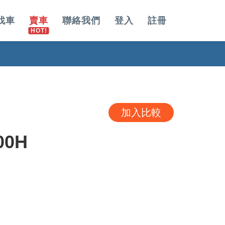
找車
賣車
聯絡我們
登入
註冊
加入比較
00H