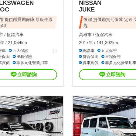
LKSWAGEN
NISSAN
ROC
JUKE
躍 提供鑑賞期保障 原鈑件原
恆躍 提供鑑賞期保障 定速 
保固
匙
 /
恆躍汽車
高雄市 /
恆躍汽車
年 / 21,064km
2017年 / 141,302km
證車
五大保證
認證車
五大保證
合保固
里程保證
符合保固
里程保證
車實價
非多元化營業用車
實車實價
非多元化營業用
立即諮詢
立即諮詢