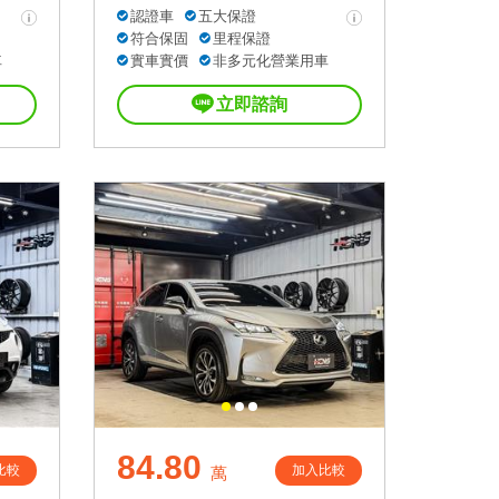
認證車
五大保證
符合保固
里程保證
車
實車實價
非多元化營業用車
立即諮詢
84.80
比較
加入比較
萬