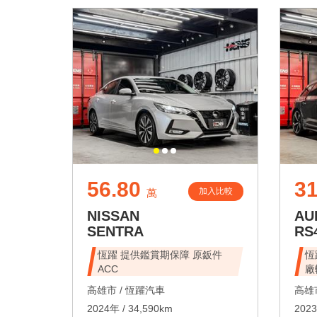
56.80
31
加入比較
萬
NISSAN
AU
SENTRA
RS
恆躍 提供鑑賞期保障 原鈑件
恆
ACC
廠
高雄市 /
恆躍汽車
高雄市
2024年 / 34,590km
2023