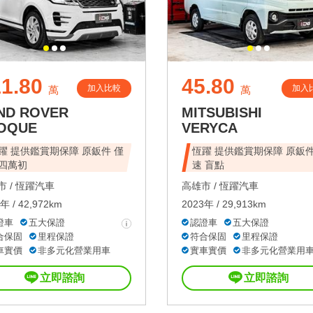
1.80
45.80
加入比較
加入
萬
萬
ND ROVER
MITSUBISHI
OQUE
VERYCA
躍 提供鑑賞期保障 原鈑件 僅
恆躍 提供鑑賞期保障 原鈑件
四萬初
速 盲點
 /
恆躍汽車
高雄市 /
恆躍汽車
年 / 42,972km
2023年 / 29,913km
證車
五大保證
認證車
五大保證
合保固
里程保證
符合保固
里程保證
車實價
非多元化營業用車
實車實價
非多元化營業用
立即諮詢
立即諮詢