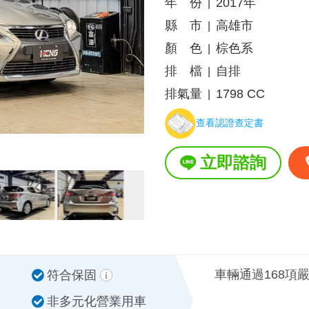
年 份
2017年
|
縣 市
高雄市
|
顏 色
棕色系
|
排 檔
自排
|
排氣量
1798 CC
|
查看認證查定書
立即諮詢
車輛通過168項
符合保固
非多元化營業用車