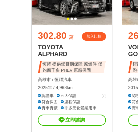
302.80
26
加入比較
萬
TOYOTA
VO
ALPHARD
GO
恆躍 提供鑑賞期保障 原鈑件 僅
恆
跑四千多 PHEV 原廠保固
跑
高雄市 /
恆躍汽車
高雄市
2025年 / 4,968km
2015
認證車
五大保證
認
符合保固
里程保證
符
實車實價
非多元化營業用車
實
立即諮詢