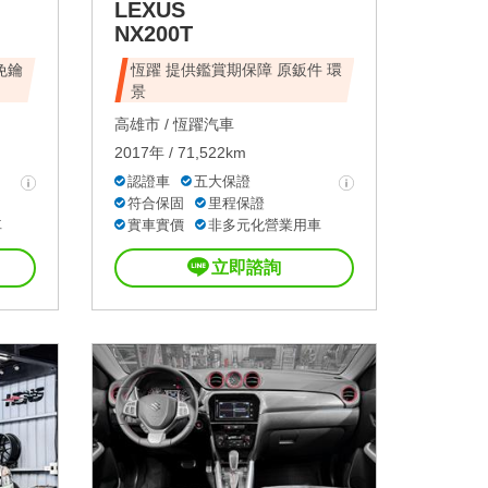
LEXUS
NX200T
免鑰
恆躍 提供鑑賞期保障 原鈑件 環
景
高雄市 /
恆躍汽車
2017年 / 71,522km
認證車
五大保證
符合保固
里程保證
車
實車實價
非多元化營業用車
立即諮詢