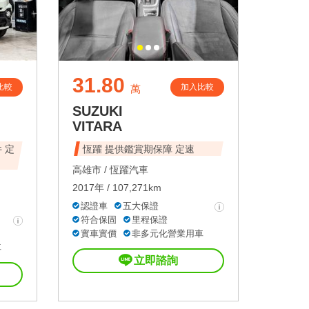
31.80
比較
加入比較
萬
SUZUKI
VITARA
 定
恆躍 提供鑑賞期保障 定速
高雄市 /
恆躍汽車
2017年 / 107,271km
認證車
五大保證
符合保固
里程保證
實車實價
非多元化營業用車
車
立即諮詢