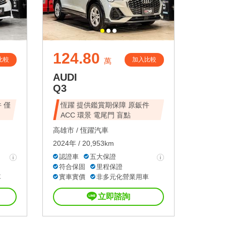
124.80
比較
加入比較
萬
AUDI
Q3
 僅
恆躍 提供鑑賞期保障 原鈑件
ACC 環景 電尾門 盲點
高雄市 /
恆躍汽車
2024年 / 20,953km
認證車
五大保證
符合保固
里程保證
車
實車實價
非多元化營業用車
立即諮詢