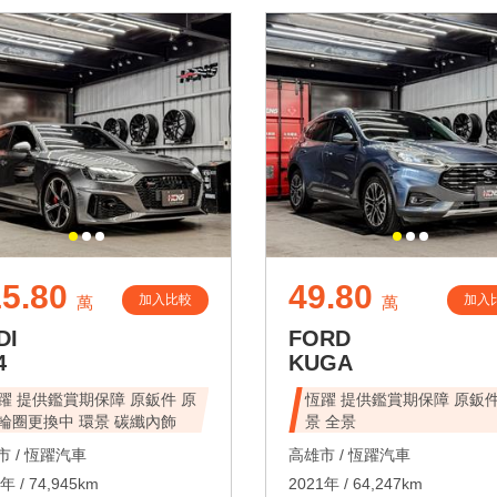
5.80
49.80
加入比較
加入
萬
萬
DI
FORD
4
KUGA
躍 提供鑑賞期保障 原鈑件 原
恆躍 提供鑑賞期保障 原鈑件
輪圈更換中 環景 碳纖內飾
景 全景
 /
恆躍汽車
高雄市 /
恆躍汽車
年 / 74,945km
2021年 / 64,247km