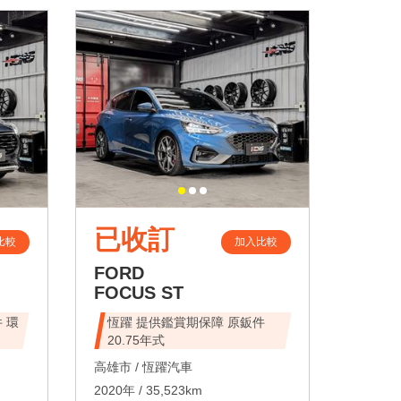
已收訂
比較
加入比較
FORD
FOCUS ST
 環
恆躍 提供鑑賞期保障 原鈑件
20.75年式
高雄市 /
恆躍汽車
2020年 / 35,523km