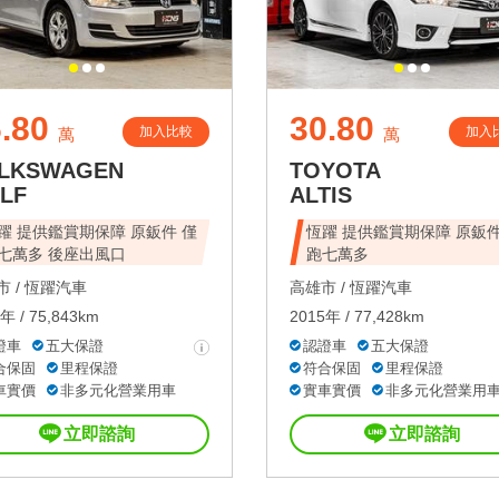
.80
30.80
加入比較
加入
萬
萬
LKSWAGEN
TOYOTA
LF
ALTIS
躍 提供鑑賞期保障 原鈑件 僅
恆躍 提供鑑賞期保障 原鈑件
七萬多 後座出風口
跑七萬多
 /
恆躍汽車
高雄市 /
恆躍汽車
年 / 75,843km
2015年 / 77,428km
證車
五大保證
認證車
五大保證
合保固
里程保證
符合保固
里程保證
車實價
非多元化營業用車
實車實價
非多元化營業用
立即諮詢
立即諮詢