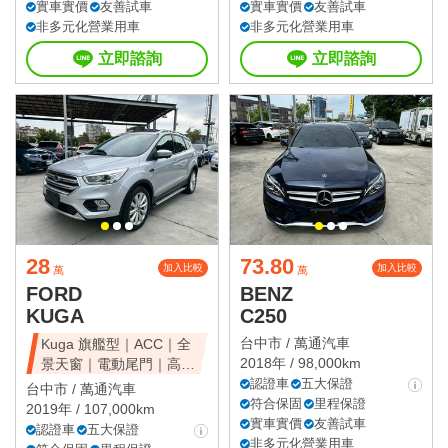
實車實價
友善試車
實車實價
友善試車
非多元化營業用車
非多元化營業用車
立即諮詢
立即諮詢
28
73.80
加入比較
加入比較
萬
萬
FORD
BENZ
KUGA
C250
台中市 /
萬通汽車
Kuga 旗艦型｜ACC｜全
2018年 / 98,000km
景天窗｜電動尾門｜高CP
值休旅
認證車
五大保證
台中市 /
萬通汽車
符合保固
里程保證
2019年 / 107,000km
實車實價
友善試車
認證車
五大保證
非多元化營業用車