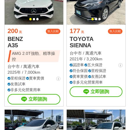
200
177
加入比較
加入比較
萬
萬
BENZ
TOYOTA
A35
SIENNA
台中市 /
萬通汽車
AMG 2.0T強勁、精準操
2021年 / 3,200km
控
認證車
五大保證
台中市 /
萬通汽車
符合保固
里程保證
2025年 / 7,000km
實車實價
友善試車
里程保證
實車實價
非多元化營業用車
友善試車
非多元化營業用車
立即諮詢
立即諮詢