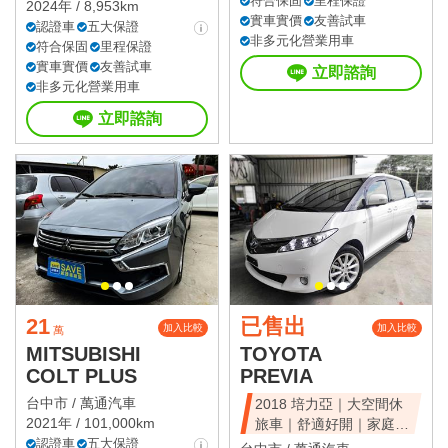
符合保固
里程保證
2024年 / 8,953km
實車實價
友善試車
認證車
五大保證
非多元化營業用車
符合保固
里程保證
實車實價
友善試車
立即諮詢
非多元化營業用車
立即諮詢
21
已售出
加入比較
加入比較
萬
MITSUBISHI
TOYOTA
COLT PLUS
PREVIA
台中市 /
萬通汽車
2018 培力亞｜大空間休
2021年 / 101,000km
旅車｜舒適好開｜家庭首
認證車
五大保證
選｜可全額貸