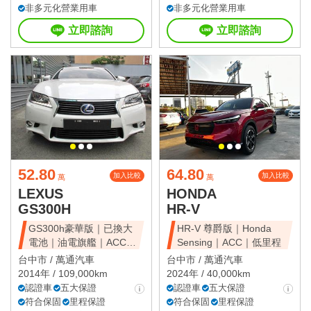
非多元化營業用車
非多元化營業用車
立即諮詢
立即諮詢
52.80
64.80
加入比較
加入比較
萬
萬
LEXUS
HONDA
GS300H
HR-V
GS300h豪華版｜已換大
HR-V 尊爵版｜Honda
電池｜油電旗艦｜ACC｜
Sensing｜ACC｜低里程
天窗豪華房
台中市 /
萬通汽車
台中市 /
萬通汽車
2014年 / 109,000km
2024年 / 40,000km
認證車
五大保證
認證車
五大保證
符合保固
里程保證
符合保固
里程保證