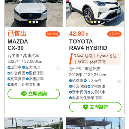
已售出
42.80
加入比較
加入比較
萬
MAZDA
TOYOTA
CX-30
RAV4 HYBRID
台中市 /
萬通汽車
RAV4 油電｜Hybrid省油
2023年 / 32,000km
｜ACC｜休旅首選
認證車
五大保證
台中市 /
萬通汽車
符合保固
里程保證
2018年 / 139,274km
實車實價
友善試車
認證車
五大保證
非多元化營業用車
符合保固
里程保證
實車實價
友善試車
立即諮詢
非多元化營業用車
立即諮詢