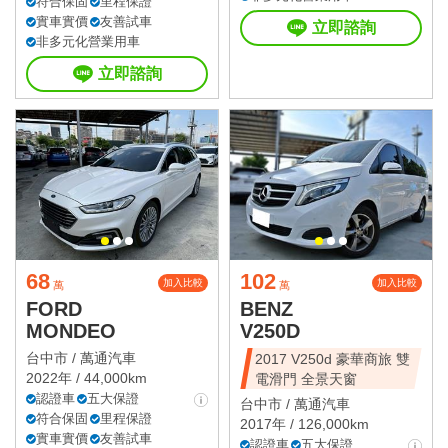
符合保固
里程保證
實車實價
友善試車
立即諮詢
非多元化營業用車
立即諮詢
68
102
加入比較
加入比較
萬
萬
FORD
BENZ
MONDEO
V250D
台中市 /
萬通汽車
2017 V250d 豪華商旅 雙
2022年 / 44,000km
電滑門 全景天窗
認證車
五大保證
台中市 /
萬通汽車
符合保固
里程保證
2017年 / 126,000km
實車實價
友善試車
認證車
五大保證