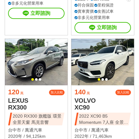
非多元化營業用車
符合保固
里程保證
實車實價
友善試車
立即諮詢
非多元化營業用車
立即諮詢
120
140
加入比較
加入比較
萬
萬
LEXUS
VOLVO
RX300
XC90
2020 RX300 旗艦版 環景
2022 XC90 B5
全景天窗 馬克音響
Momentum 7人座 全景天
窗
台中市 /
萬通汽車
台中市 /
萬通汽車
2020年 / 94,125km
2022年 / 71,463km