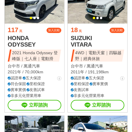
117
18
加入比較
加入比較
萬
萬
HONDA
SUZUKI
ODYSSEY
VITARA
2021 Honda Odyssey 登
4WD｜電動天窗｜四驅越
峰版｜七人座｜電動滑
野｜經典休旅
台中市 /
萬通汽車
台中市 /
萬通汽車
2021年 / 70,000km
2011年 / 191,198km
認證車
五大保證
認證車
五大保證
符合保固
里程保證
里程保證
實車實價
實車實價
友善試車
友善試車
非多元化營業用車
非多元化營業用車
立即諮詢
立即諮詢