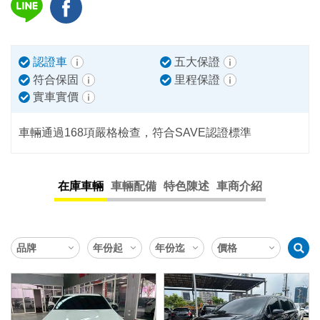
認證車
五大保證
符合保固
里程保證
實車實價
車輛通過168項嚴格檢查，符合SAVE認證標準
在庫車輛
車輛配備
特色陳述
車商介紹