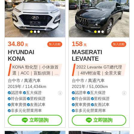
34.80
158
加入比較
加入比較
萬
萬
HYUNDAI
MASERATI
KONA
LEVANTE
KONA 勁化型｜小休旅首
2022 Levante GT總代理
選｜ACC｜盲點偵測｜省
｜48V輕油電｜全景天窗
油好開
台中市 /
萬通汽車
台中市 /
萬通汽車
2019年 / 114,434km
2021年 / 51,000km
認證車
五大保證
認證車
五大保證
符合保固
里程保證
符合保固
里程保證
實車實價
友善試車
實車實價
友善試車
非多元化營業用車
非多元化營業用車
立即諮詢
立即諮詢