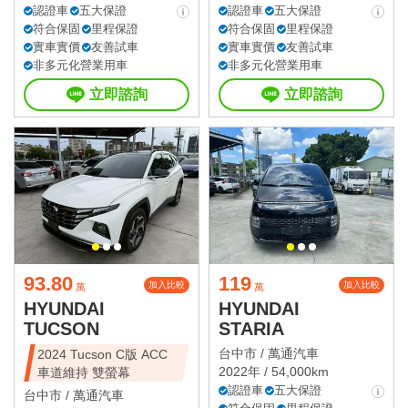
認證車
五大保證
認證車
五大保證
符合保固
里程保證
符合保固
里程保證
實車實價
友善試車
實車實價
友善試車
非多元化營業用車
非多元化營業用車
立即諮詢
立即諮詢
93.80
119
加入比較
加入比較
萬
萬
HYUNDAI
HYUNDAI
TUCSON
STARIA
台中市 /
萬通汽車
2024 Tucson C版 ACC
2022年 / 54,000km
車道維持 雙螢幕
認證車
五大保證
台中市 /
萬通汽車