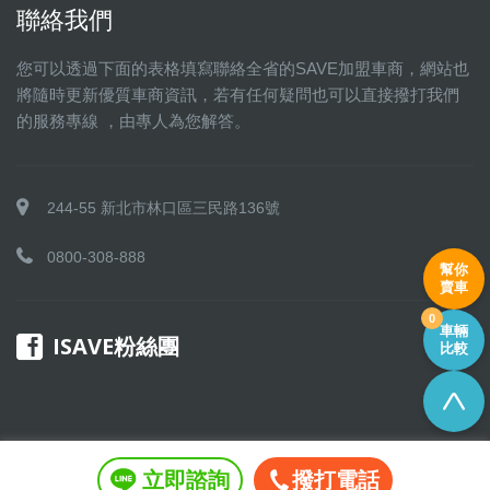
聯絡我們
您可以透過下面的表格填寫聯絡全省的SAVE加盟車商，網站也
將隨時更新優質車商資訊，若有任何疑問也可以直接撥打我們
的服務專線 ，由專人為您解答。
244-55 新北市林口區三民路136號
0800-308-888
幫你
賣車
0
車輛
ISAVE粉絲團
比較
立即諮詢
撥打電話
Copyright © 2016 SAVE 聯盟 All rights reserved.