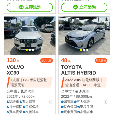
立即諮詢
立即諮詢
130
48
加入比較
加入比較
萬
萬
VOLVO
TOYOTA
XC90
ALTIS HYBRID
7人座｜PA2半自動駕駛｜
2022 Altis 油電尊爵版｜
環景天窗
省油首選｜ACC｜車道維
持
台中市 /
萬通汽車
台中市 /
萬通汽車
2021年 / 72,000km
2022年 / 88,000km
認證車
五大保證
認證車
五大保證
符合保固
里程保證
符合保固
里程保證
實車實價
友善試車
實車實價
友善試車