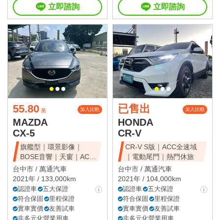
立即諮詢
立即諮詢
55.80
已售出
加入比較
加入比較
萬
MAZDA
HONDA
CX-5
CR-V
旗艦型｜環景影像｜
CR-V S版｜ACC全速域
BOSE音響｜天窗｜ACC
｜電動尾門｜熱門休旅
全速域｜質感休旅
台中市 /
萬通汽車
台中市 /
萬通汽車
2021年 / 133,000km
2021年 / 104,000km
認證車
五大保證
認證車
五大保證
符合保固
里程保證
符合保固
里程保證
實車實價
友善試車
實車實價
友善試車
非多元化營業用車
非多元化營業用車