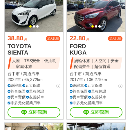
38.80
22.80
加入比較
加入比較
萬
萬
TOYOTA
FORD
SIENTA
KUGA
人座｜TSS安全｜低油耗
渦輪休旅｜大空間｜安全
｜家庭休旅
配備齊全｜超值首選
台中市 /
萬通汽車
台中市 /
萬通汽車
2022年 / 65,372km
2017年 / 106,279km
認證車
五大保證
認證車
五大保證
符合保固
里程保證
符合保固
里程保證
實車實價
友善試車
實車實價
友善試車
非多元化營業用車
非多元化營業用車
立即諮詢
立即諮詢