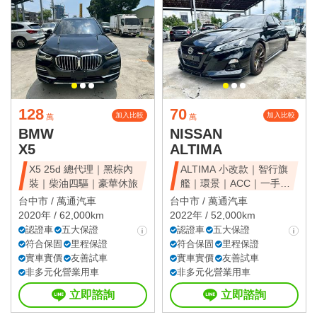
128
70
加入比較
加入比較
萬
萬
BMW
NISSAN
X5
ALTIMA
X5 25d 總代理｜黑棕內
ALTIMA 小改款｜智行旗
裝｜柴油四驅｜豪華休旅
艦｜環景｜ACC｜一手美
車
台中市 /
萬通汽車
台中市 /
萬通汽車
2020年 / 62,000km
2022年 / 52,000km
認證車
五大保證
認證車
五大保證
符合保固
里程保證
符合保固
里程保證
實車實價
友善試車
實車實價
友善試車
非多元化營業用車
非多元化營業用車
立即諮詢
立即諮詢