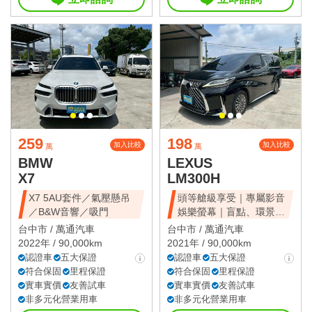
259
198
加入比較
加入比較
萬
萬
BMW
LEXUS
X7
LM300H
X7 5AU套件／氣壓懸吊
頭等艙級享受｜專屬影音
／B&W音響／吸門
娛樂螢幕｜盲點、環景、
雙電滑門、雙天窗
台中市 /
萬通汽車
台中市 /
萬通汽車
2022年 / 90,000km
2021年 / 90,000km
認證車
五大保證
認證車
五大保證
符合保固
里程保證
符合保固
里程保證
實車實價
友善試車
實車實價
友善試車
非多元化營業用車
非多元化營業用車