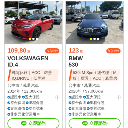
109.80
123
加入比較
加入比較
萬
萬
VOLKSWAGEN
BMW
ID.4
530
純電休旅｜ACC｜環景｜
530i M Sport 總代理｜M
IQ.DRIVE｜低里程
版｜環景｜ACC｜豪華房
台中市 /
萬通汽車
台中市 /
萬通汽車
2024年 / 12,000km
2020年 / 97,000km
認證車
五大保證
認證車
五大保證
符合保固
里程保證
符合保固
里程保證
實車實價
友善試車
實車實價
友善試車
非多元化營業用車
非多元化營業用車
立即諮詢
立即諮詢