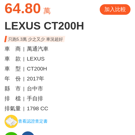
64.80
加入比較
萬
LEXUS CT200H
只跑5.3萬 少之又少 車況超好
車 商
萬通汽車
|
車 款
LEXUS
|
車 型
CT200H
|
年 份
2017年
|
縣 市
台中市
|
排 檔
手自排
|
排氣量
1798 CC
|
查看認證查定書