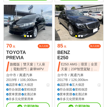
70
85
加入比較
加入比較
萬
萬
TOYOTA
BENZ
PREVIA
E250
旗艦版｜雙天窗｜7人座
E250 AMG｜環景｜全景
｜電動滑門｜豪華MPV
天窗｜23P智慧駕駛｜總
代理
台中市 /
萬通汽車
台中市 /
萬通汽車
2019年 / 106,000km
2017年 / 126,000km
認證車
五大保證
認證車
五大保證
符合保固
里程保證
符合保固
里程保證
實車實價
友善試車
實車實價
友善試車
非多元化營業用車
非多元化營業用車
立即諮詢
立即諮詢