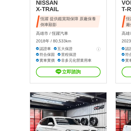
NISSAN
VO
X-TRAIL
T-
恆躍 提供鑑賞期保障 原廠保養
恆
倒車顯影
廠
高雄市 /
恆躍汽車
高雄市
2018年 / 80,533km
2023
認證車
五大保證
認
符合保固
里程保證
符
實車實價
非多元化營業用車
實
立即諮詢