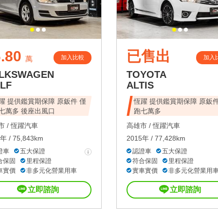
.80
已售出
加入比較
加入
萬
LKSWAGEN
TOYOTA
LF
ALTIS
躍 提供鑑賞期保障 原鈑件 僅
恆躍 提供鑑賞期保障 原鈑件
七萬多 後座出風口
跑七萬多
 /
恆躍汽車
高雄市 /
恆躍汽車
年 / 75,843km
2015年 / 77,428km
證車
五大保證
認證車
五大保證
合保固
里程保證
符合保固
里程保證
車實價
非多元化營業用車
實車實價
非多元化營業用
立即諮詢
立即諮詢