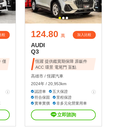
124.80
比較
加入比較
萬
AUDI
Q3
 僅
恆躍 提供鑑賞期保障 原鈑件
ACC 環景 電尾門 盲點
高雄市 /
恆躍汽車
2024年 / 20,953km
認證車
五大保證
符合保固
里程保證
車
實車實價
非多元化營業用車
立即諮詢