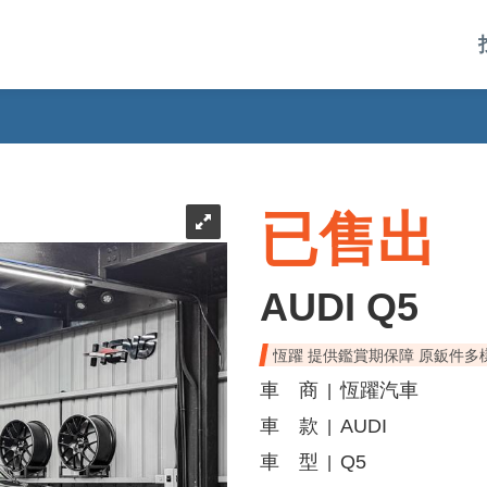
已售出
AUDI Q5
恆躍 提供鑑賞期保障 原鈑件多
車 商
恆躍汽車
|
車 款
AUDI
|
車 型
Q5
|