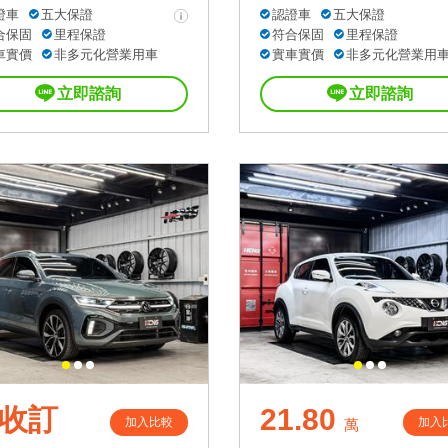
證車
五大保證
認證車
五大保證
合保固
里程保證
符合保固
里程保證
車實價
非多元化營業用車
實車實價
非多元化營業用
立即諮詢
立即諮詢
收訂
21.80
加入比較
加入
萬