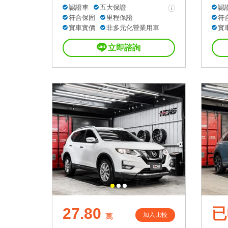
認證車
五大保證
認
符合保固
里程保證
符
實車實價
非多元化營業用車
實
立即諮詢
27.80
已
加入比較
萬