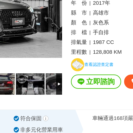
年 份
2017年
|
縣 市
高雄市
|
顏 色
灰色系
|
排 檔
手自排
|
排氣量
1987 CC
|
里程數
128,808 KM
|
查看認證查定書
立即諮詢
車輛通過168項
符合保固
非多元化營業用車