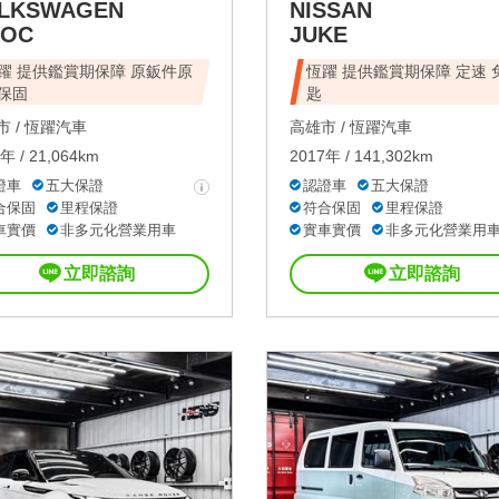
LKSWAGEN
NISSAN
ROC
JUKE
躍 提供鑑賞期保障 原鈑件原
恆躍 提供鑑賞期保障 定速 
保固
匙
 /
恆躍汽車
高雄市 /
恆躍汽車
年 / 21,064km
2017年 / 141,302km
證車
五大保證
認證車
五大保證
合保固
里程保證
符合保固
里程保證
車實價
非多元化營業用車
實車實價
非多元化營業用
立即諮詢
立即諮詢