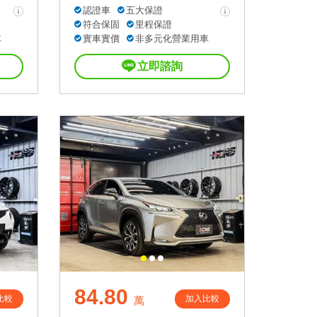
認證車
五大保證
符合保固
里程保證
車
實車實價
非多元化營業用車
立即諮詢
84.80
比較
加入比較
萬