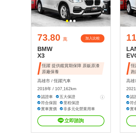
73.80
11
加入比較
萬
BMW
LA
X3
EV
恆躍 提供鑑賞期保障 原鈑原漆
恆
原廠保養
跑
高雄市 /
恆躍汽車
高雄市
2018年 / 107,162km
2021
認證車
五大保證
認
符合保固
里程保證
符
實車實價
非多元化營業用車
實
立即諮詢