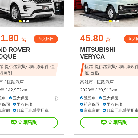
1.80
45.80
加入比較
加入
萬
萬
ND ROVER
MITSUBISHI
OQUE
VERYCA
躍 提供鑑賞期保障 原鈑件 僅
恆躍 提供鑑賞期保障 原鈑件
四萬初
速 盲點
 /
恆躍汽車
高雄市 /
恆躍汽車
年 / 42,972km
2023年 / 29,913km
證車
五大保證
認證車
五大保證
合保固
里程保證
符合保固
里程保證
車實價
非多元化營業用車
實車實價
非多元化營業用
立即諮詢
立即諮詢