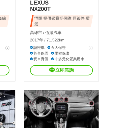
LEXUS
NX200T
免鑰
恆躍 提供鑑賞期保障 原鈑件 環
景
高雄市 /
恆躍汽車
2017年 / 71,522km
認證車
五大保證
符合保固
里程保證
車
實車實價
非多元化營業用車
立即諮詢