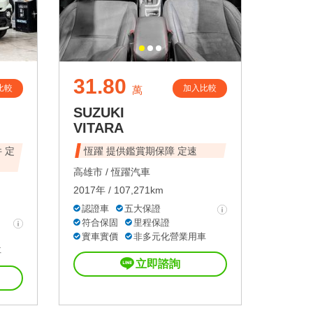
31.80
比較
加入比較
萬
SUZUKI
VITARA
 定
恆躍 提供鑑賞期保障 定速
高雄市 /
恆躍汽車
2017年 / 107,271km
認證車
五大保證
符合保固
里程保證
實車實價
非多元化營業用車
車
立即諮詢