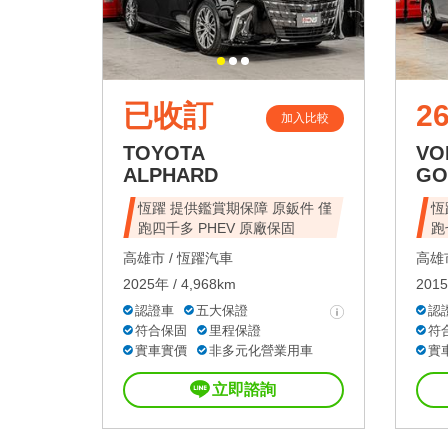
已收訂
26
加入比較
TOYOTA
VO
ALPHARD
GO
恆躍 提供鑑賞期保障 原鈑件 僅
恆
跑四千多 PHEV 原廠保固
跑
高雄市 /
恆躍汽車
高雄市
2025年 / 4,968km
2015
認證車
五大保證
認
符合保固
里程保證
符
實車實價
非多元化營業用車
實
立即諮詢