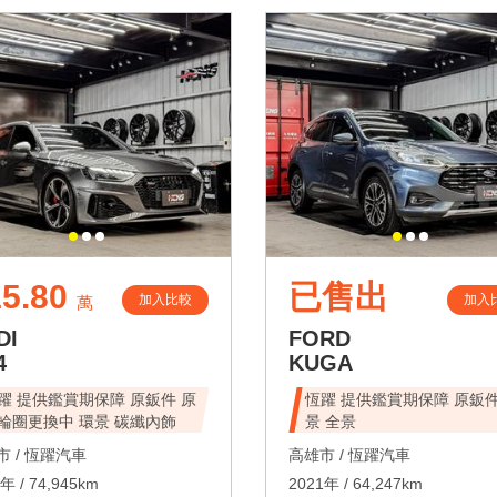
5.80
已售出
加入比較
加入
萬
DI
FORD
4
KUGA
躍 提供鑑賞期保障 原鈑件 原
恆躍 提供鑑賞期保障 原鈑件
輪圈更換中 環景 碳纖內飾
景 全景
 /
恆躍汽車
高雄市 /
恆躍汽車
年 / 74,945km
2021年 / 64,247km