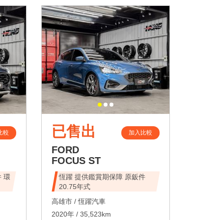
已售出
比較
加入比較
FORD
FOCUS ST
 環
恆躍 提供鑑賞期保障 原鈑件
20.75年式
高雄市 /
恆躍汽車
2020年 / 35,523km