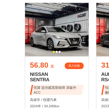
56.80
31
加入比較
萬
NISSAN
AU
SENTRA
RS
恆躍 提供鑑賞期保障 原鈑件
恆
ACC
廠
高雄市 /
恆躍汽車
高雄市
2024年 / 34,590km
2023