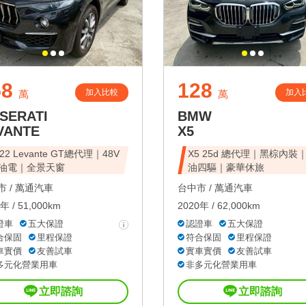
58
128
加入比較
加入
萬
萬
SERATI
BMW
VANTE
X5
22 Levante GT總代理｜48V
X5 25d 總代理｜黑棕內裝
油電｜全景天窗
油四驅｜豪華休旅
 /
萬通汽車
台中市 /
萬通汽車
年 / 51,000km
2020年 / 62,000km
證車
五大保證
認證車
五大保證
合保固
里程保證
符合保固
里程保證
車實價
友善試車
實車實價
友善試車
多元化營業用車
非多元化營業用車
立即諮詢
立即諮詢