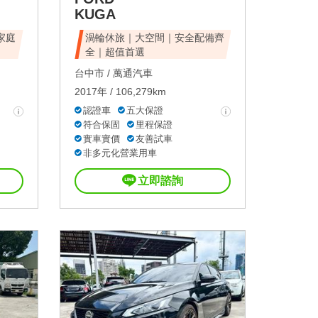
KUGA
家庭
渦輪休旅｜大空間｜安全配備齊
全｜超值首選
台中市 /
萬通汽車
2017年 / 106,279km
認證車
五大保證
符合保固
里程保證
實車實價
友善試車
非多元化營業用車
立即諮詢