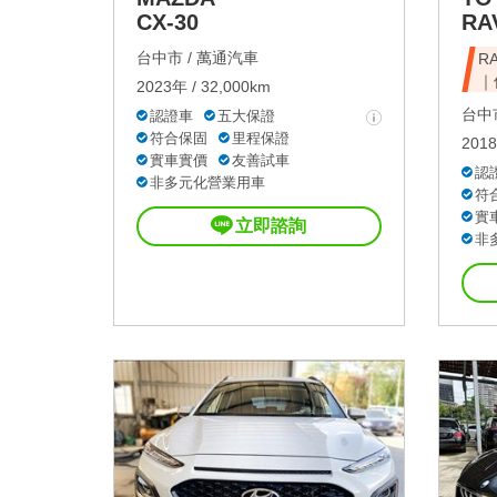
CX-30
RA
台中市 /
萬通汽車
R
｜
2023年 / 32,000km
台中市
認證車
五大保證
符合保固
里程保證
2018
實車實價
友善試車
認
非多元化營業用車
符
實
立即諮詢
非