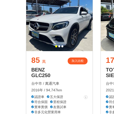
85
1
加入比較
萬
BENZ
TO
GLC250
SI
台中市 /
萬通汽車
台中市
2016年 / 94,747km
2021
認證車
五大保證
認
符合保固
里程保證
符
實車實價
友善試車
實
非多元化營業用車
非