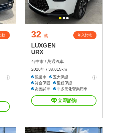
32
比較
加入比較
萬
LUXGEN
URX
台中市 /
萬通汽車
2020年 / 39,015km
認證車
五大保證
符合保固
里程保證
友善試車
非多元化營業用車
立即諮詢