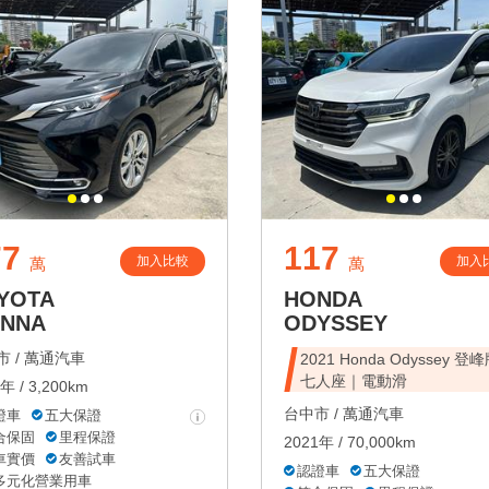
77
117
加入比較
加入
萬
萬
YOTA
HONDA
ENNA
ODYSSEY
 /
萬通汽車
2021 Honda Odyssey 登
七人座｜電動滑
年 / 3,200km
台中市 /
萬通汽車
證車
五大保證
合保固
里程保證
2021年 / 70,000km
車實價
友善試車
認證車
五大保證
多元化營業用車