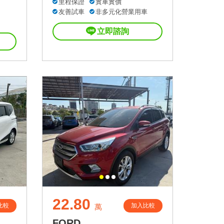
里程保證
實車實價
友善試車
非多元化營業用車
立即諮詢
22.80
比較
加入比較
萬
FORD