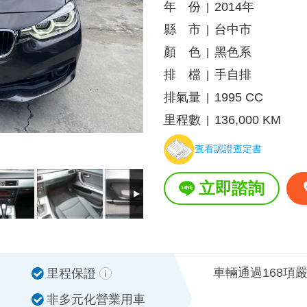
年 份
2014年
|
縣 市
台中市
|
顏 色
黑色系
|
排 檔
手自排
|
排氣量
1995 CC
|
里程數
136,000 KM
|
查看認證查定書
立即諮詢
車輛通過168項
里程保證
非多元化營業用車