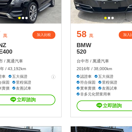
7
58
加入比較
加入
萬
萬
NZ
BMW
E400
520
 /
萬通汽車
台中市 /
萬通汽車
年 / 43,192km
2016年 / 38,000km
證車
五大保證
認證車
五大保證
合保固
里程保證
符合保固
里程保證
車實價
友善試車
實車實價
友善試車
非多元化營業用車
立即諮詢
立即諮詢