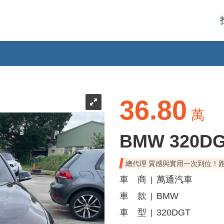
36.80
萬
BMW 320D
總代理 質感與實用一次到位！
車 商
萬通汽車
|
車 款
BMW
|
車 型
320DGT
|