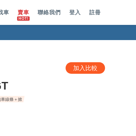
找車
賣車
聯絡我們
登入
註冊
加入比較
GT
跑車線條＋掀