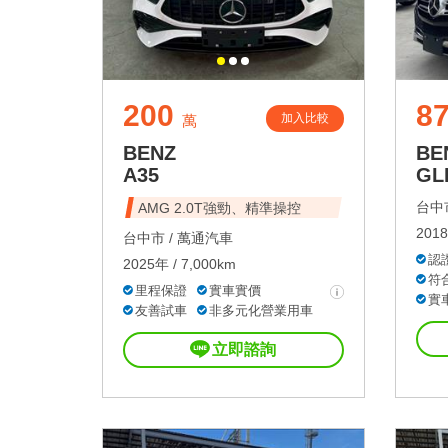
200
8
加入比較
萬
BENZ
BE
A35
GL
台中市
AMG 2.0T強勁、精準操控
2018
台中市 /
萬通汽車
認
2025年 / 7,000km
符
里程保證
實車實價
實
友善試車
非多元化營業用車
立即諮詢