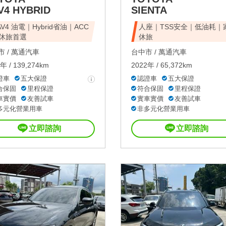
V4 HYBRID
SIENTA
AV4 油電｜Hybrid省油｜ACC
人座｜TSS安全｜低油耗｜
休旅首選
休旅
 /
萬通汽車
台中市 /
萬通汽車
年 / 139,274km
2022年 / 65,372km
證車
五大保證
認證車
五大保證
合保固
里程保證
符合保固
里程保證
車實價
友善試車
實車實價
友善試車
多元化營業用車
非多元化營業用車
立即諮詢
立即諮詢