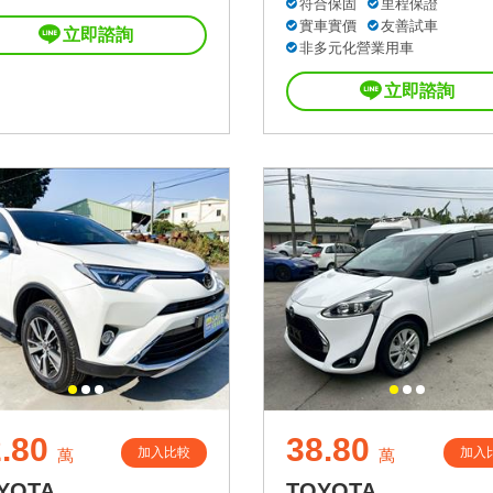
符合保固
里程保證
實車實價
友善試車
立即諮詢
非多元化營業用車
立即諮詢
.80
38.80
加入比較
加入
萬
萬
YOTA
TOYOTA