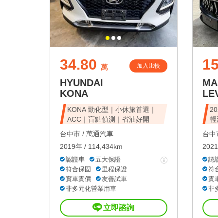
34.80
1
加入比較
萬
HYUNDAI
MA
KONA
LE
KONA 勁化型｜小休旅首選｜
20
ACC｜盲點偵測｜省油好開
輕
台中市 /
萬通汽車
台中市
2019年 / 114,434km
2021
認證車
五大保證
認
符合保固
里程保證
符
實車實價
友善試車
實
非多元化營業用車
非
立即諮詢