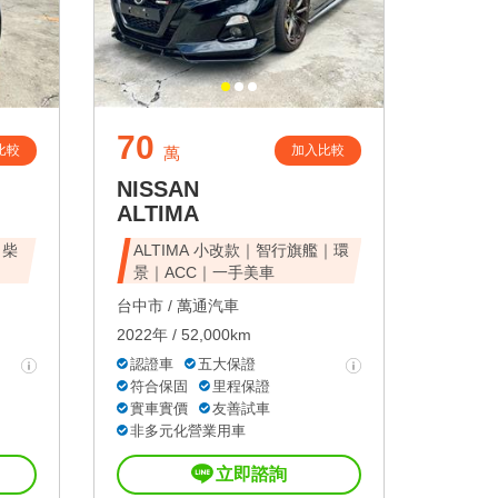
70
比較
加入比較
萬
NISSAN
ALTIMA
｜柴
ALTIMA 小改款｜智行旗艦｜環
景｜ACC｜一手美車
台中市 /
萬通汽車
2022年 / 52,000km
認證車
五大保證
符合保固
里程保證
實車實價
友善試車
非多元化營業用車
立即諮詢