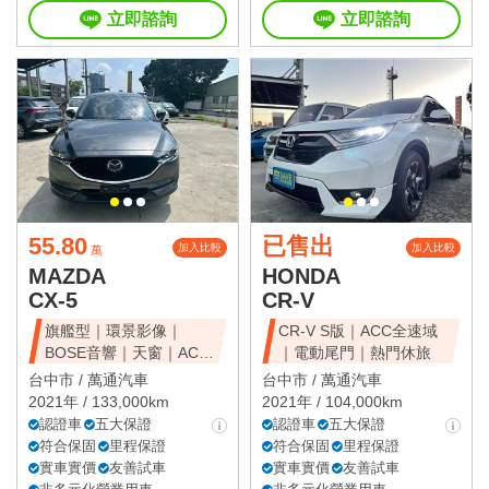
立即諮詢
立即諮詢
55.80
已售出
加入比較
加入比較
萬
MAZDA
HONDA
CX-5
CR-V
旗艦型｜環景影像｜
CR-V S版｜ACC全速域
BOSE音響｜天窗｜ACC
｜電動尾門｜熱門休旅
全速域｜質感休旅
台中市 /
萬通汽車
台中市 /
萬通汽車
2021年 / 133,000km
2021年 / 104,000km
認證車
五大保證
認證車
五大保證
符合保固
里程保證
符合保固
里程保證
實車實價
友善試車
實車實價
友善試車