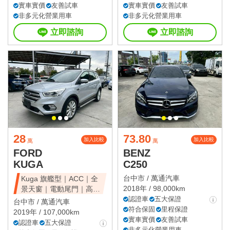
實車實價
友善試車
實車實價
友善試車
非多元化營業用車
非多元化營業用車
立即諮詢
立即諮詢
28
73.80
加入比較
加入比較
萬
萬
FORD
BENZ
KUGA
C250
台中市 /
萬通汽車
Kuga 旗艦型｜ACC｜全
2018年 / 98,000km
景天窗｜電動尾門｜高CP
值休旅
認證車
五大保證
台中市 /
萬通汽車
符合保固
里程保證
2019年 / 107,000km
實車實價
友善試車
認證車
五大保證
非多元化營業用車