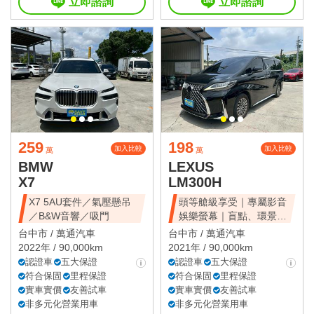
立即諮詢
立即諮詢
259
198
加入比較
加入比較
萬
萬
BMW
LEXUS
X7
LM300H
X7 5AU套件／氣壓懸吊
頭等艙級享受｜專屬影音
／B&W音響／吸門
娛樂螢幕｜盲點、環景、
雙電滑門、雙天窗
台中市 /
萬通汽車
台中市 /
萬通汽車
2022年 / 90,000km
2021年 / 90,000km
認證車
五大保證
認證車
五大保證
符合保固
里程保證
符合保固
里程保證
實車實價
友善試車
實車實價
友善試車
非多元化營業用車
非多元化營業用車