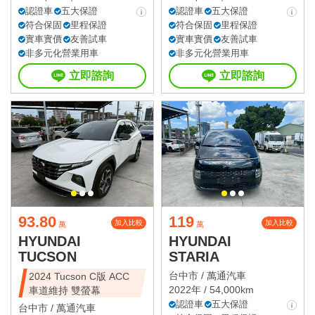
認證車
五大保證
認證車
五大保證
符合保固
里程保證
符合保固
里程保證
實車實價
友善試車
實車實價
友善試車
非多元化營業用車
非多元化營業用車
立即諮詢
立即諮詢
93.80
119
加入比較
加入比較
萬
萬
HYUNDAI
HYUNDAI
TUCSON
STARIA
台中市 /
萬通汽車
2024 Tucson C版 ACC
2022年 / 54,000km
車道維持 雙螢幕
認證車
五大保證
台中市 /
萬通汽車