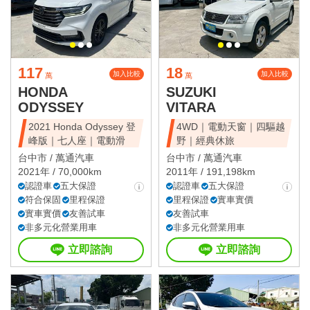
117
18
加入比較
加入比較
萬
萬
HONDA
SUZUKI
ODYSSEY
VITARA
2021 Honda Odyssey 登
4WD｜電動天窗｜四驅越
峰版｜七人座｜電動滑
野｜經典休旅
台中市 /
萬通汽車
台中市 /
萬通汽車
2021年 / 70,000km
2011年 / 191,198km
認證車
五大保證
認證車
五大保證
符合保固
里程保證
里程保證
實車實價
實車實價
友善試車
友善試車
非多元化營業用車
非多元化營業用車
立即諮詢
立即諮詢