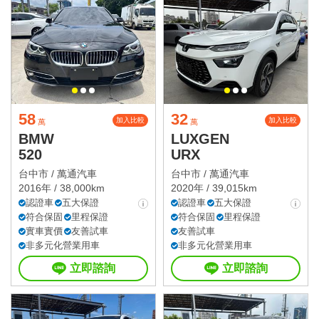
58
32
加入比較
加入比較
萬
萬
BMW
LUXGEN
520
URX
台中市 /
萬通汽車
台中市 /
萬通汽車
2016年 / 38,000km
2020年 / 39,015km
認證車
五大保證
認證車
五大保證
符合保固
里程保證
符合保固
里程保證
實車實價
友善試車
友善試車
非多元化營業用車
非多元化營業用車
立即諮詢
立即諮詢