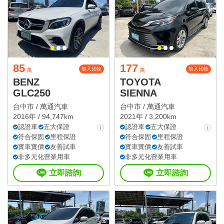
85
177
加入比較
加入比較
萬
萬
BENZ
TOYOTA
GLC250
SIENNA
台中市 /
萬通汽車
台中市 /
萬通汽車
2016年 / 94,747km
2021年 / 3,200km
認證車
五大保證
認證車
五大保證
符合保固
里程保證
符合保固
里程保證
實車實價
友善試車
實車實價
友善試車
非多元化營業用車
非多元化營業用車
立即諮詢
立即諮詢