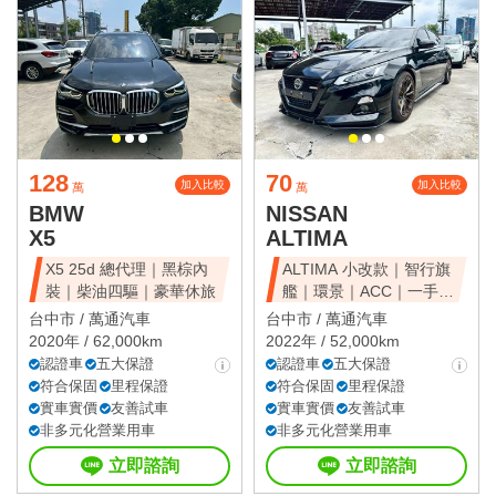
128
70
加入比較
加入比較
萬
萬
BMW
NISSAN
X5
ALTIMA
X5 25d 總代理｜黑棕內
ALTIMA 小改款｜智行旗
裝｜柴油四驅｜豪華休旅
艦｜環景｜ACC｜一手美
車
台中市 /
萬通汽車
台中市 /
萬通汽車
2020年 / 62,000km
2022年 / 52,000km
認證車
五大保證
認證車
五大保證
符合保固
里程保證
符合保固
里程保證
實車實價
友善試車
實車實價
友善試車
非多元化營業用車
非多元化營業用車
立即諮詢
立即諮詢