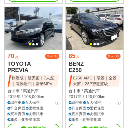
70
85
加入比較
加入比較
萬
萬
TOYOTA
BENZ
PREVIA
E250
旗艦版｜雙天窗｜7人座
E250 AMG｜環景｜全景
｜電動滑門｜豪華MPV
天窗｜23P智慧駕駛｜總
代理
台中市 /
萬通汽車
台中市 /
萬通汽車
2019年 / 106,000km
2017年 / 126,000km
認證車
五大保證
認證車
五大保證
符合保固
里程保證
符合保固
里程保證
實車實價
友善試車
實車實價
友善試車
非多元化營業用車
非多元化營業用車