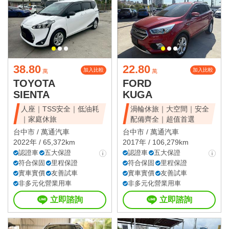
38.80
22.80
加入比較
加入比較
萬
萬
TOYOTA
FORD
SIENTA
KUGA
人座｜TSS安全｜低油耗
渦輪休旅｜大空間｜安全
｜家庭休旅
配備齊全｜超值首選
台中市 /
萬通汽車
台中市 /
萬通汽車
2022年 / 65,372km
2017年 / 106,279km
認證車
五大保證
認證車
五大保證
符合保固
里程保證
符合保固
里程保證
實車實價
友善試車
實車實價
友善試車
非多元化營業用車
非多元化營業用車
立即諮詢
立即諮詢