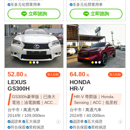
非多元化營業用車
非多元化營業用車
立即諮詢
立即諮詢
52.80
64.80
加入比較
加入比較
萬
萬
LEXUS
HONDA
GS300H
HR-V
GS300h豪華版｜已換大
HR-V 尊爵版｜Honda
電池｜油電旗艦｜ACC｜
Sensing｜ACC｜低里程
天窗豪華房
台中市 /
萬通汽車
台中市 /
萬通汽車
2014年 / 109,000km
2024年 / 40,000km
認證車
五大保證
認證車
五大保證
符合保固
里程保證
符合保固
里程保證