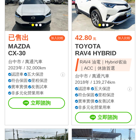
已售出
42.80
加入比較
加入比較
萬
MAZDA
TOYOTA
CX-30
RAV4 HYBRID
台中市 /
萬通汽車
RAV4 油電｜Hybrid省油
2023年 / 32,000km
｜ACC｜休旅首選
認證車
五大保證
台中市 /
萬通汽車
符合保固
里程保證
2018年 / 139,274km
實車實價
友善試車
認證車
五大保證
非多元化營業用車
符合保固
里程保證
實車實價
友善試車
立即諮詢
非多元化營業用車
立即諮詢