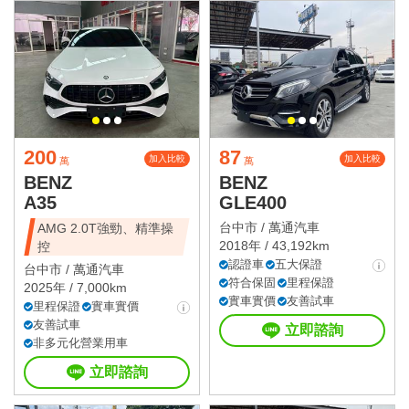
200
87
加入比較
加入比較
萬
萬
BENZ
BENZ
A35
GLE400
台中市 /
萬通汽車
AMG 2.0T強勁、精準操
2018年 / 43,192km
控
認證車
五大保證
台中市 /
萬通汽車
符合保固
里程保證
2025年 / 7,000km
實車實價
友善試車
里程保證
實車實價
友善試車
立即諮詢
非多元化營業用車
立即諮詢