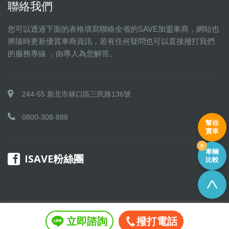
聯絡我們
您可以透過下面的表格填寫聯絡全省的SAVE加盟車商，網站也
將隨時更新優質車商資訊，若有任何疑問也可以直接撥打我們
的服務專線 ，由專人為您解答。
244-55 新北市林口區三民路136號
0800-308-888
幫你
賣車
0
車輛
ISAVE粉絲團
比較
立即諮詢
撥打電話
Copyright © 2016 SAVE 聯盟 All rights reserved.