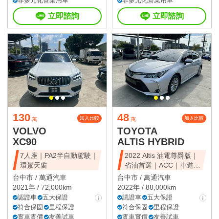
非多元化營業用車
非多元化營業用車
立即諮詢
立即諮詢
130
48
加入比較
加入比較
萬
萬
VOLVO
TOYOTA
XC90
ALTIS HYBRID
7人座｜PA2半自動駕駛｜
2022 Altis 油電尊爵版｜
環景天窗
省油首選｜ACC｜車道維
持
台中市 /
萬通汽車
台中市 /
萬通汽車
2021年 / 72,000km
2022年 / 88,000km
認證車
五大保證
認證車
五大保證
符合保固
里程保證
符合保固
里程保證
實車實價
友善試車
實車實價
友善試車