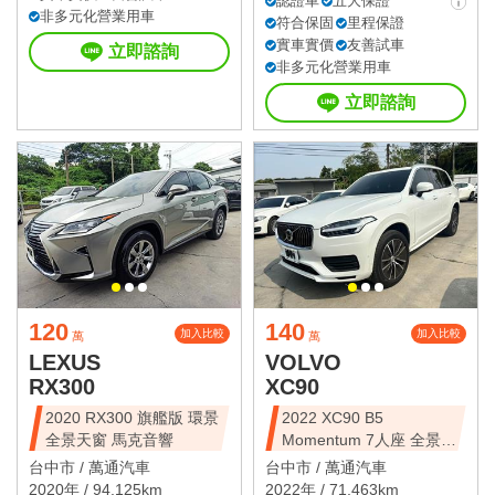
認證車
五大保證
非多元化營業用車
符合保固
里程保證
實車實價
友善試車
立即諮詢
非多元化營業用車
立即諮詢
120
140
加入比較
加入比較
萬
萬
LEXUS
VOLVO
RX300
XC90
2020 RX300 旗艦版 環景
2022 XC90 B5
全景天窗 馬克音響
Momentum 7人座 全景天
窗
台中市 /
萬通汽車
台中市 /
萬通汽車
2020年 / 94,125km
2022年 / 71,463km