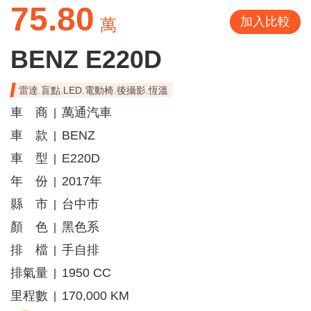
75.80
加入比較
萬
BENZ E220D
雷達.盲點.LED.電動椅.後攝影.恆溫
車 商
萬通汽車
|
車 款
BENZ
|
車 型
E220D
|
年 份
2017年
|
縣 市
台中市
|
顏 色
黑色系
|
排 檔
手自排
|
排氣量
1950 CC
|
里程數
170,000 KM
|