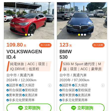
109.80
123
加入比較
加入比較
萬
萬
VOLKSWAGEN
BMW
ID.4
530
純電休旅｜ACC｜環景｜
530i M Sport 總代理｜M
IQ.DRIVE｜低里程
版｜環景｜ACC｜豪華房
台中市 /
萬通汽車
台中市 /
萬通汽車
2024年 / 12,000km
2020年 / 97,000km
認證車
五大保證
認證車
五大保證
符合保固
里程保證
符合保固
里程保證
實車實價
友善試車
實車實價
友善試車
非多元化營業用車
非多元化營業用車
立即諮詢
立即諮詢