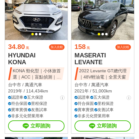
34.80
158
加入比較
加入比較
萬
萬
HYUNDAI
MASERATI
KONA
LEVANTE
KONA 勁化型｜小休旅首
2022 Levante GT總代理
選｜ACC｜盲點偵測｜省
｜48V輕油電｜全景天窗
油好開
台中市 /
萬通汽車
台中市 /
萬通汽車
2019年 / 114,434km
2021年 / 51,000km
認證車
五大保證
認證車
五大保證
符合保固
里程保證
符合保固
里程保證
實車實價
友善試車
實車實價
友善試車
非多元化營業用車
非多元化營業用車
立即諮詢
立即諮詢