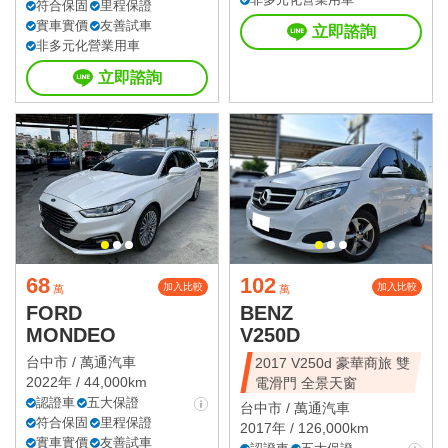
符合保固
里程保證
實車實價
友善試車
立即諮詢
非多元化營業用車
立即諮詢
68
102
加入比較
加入比較
萬
萬
FORD
BENZ
MONDEO
V250D
台中市 /
萬通汽車
2017 V250d 豪華商旅 雙
2022年 / 44,000km
電滑門 全景天窗
認證車
五大保證
台中市 /
萬通汽車
符合保固
里程保證
2017年 / 126,000km
實車實價
友善試車