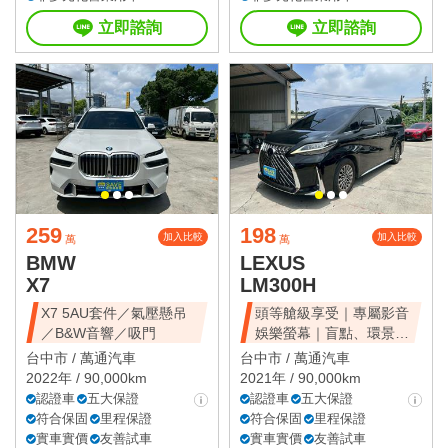
立即諮詢
立即諮詢
259
198
加入比較
加入比較
萬
萬
BMW
LEXUS
X7
LM300H
X7 5AU套件／氣壓懸吊
頭等艙級享受｜專屬影音
／B&W音響／吸門
娛樂螢幕｜盲點、環景、
雙電滑門、雙天窗
台中市 /
萬通汽車
台中市 /
萬通汽車
2022年 / 90,000km
2021年 / 90,000km
認證車
五大保證
認證車
五大保證
符合保固
里程保證
符合保固
里程保證
實車實價
友善試車
實車實價
友善試車