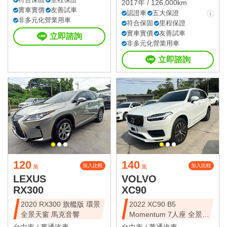
2017年 / 126,000km
實車實價
友善試車
認證車
五大保證
非多元化營業用車
符合保固
里程保證
實車實價
友善試車
立即諮詢
非多元化營業用車
立即諮詢
120
140
加入比較
加入比較
萬
萬
LEXUS
VOLVO
RX300
XC90
2020 RX300 旗艦版 環景
2022 XC90 B5
全景天窗 馬克音響
Momentum 7人座 全景天
窗