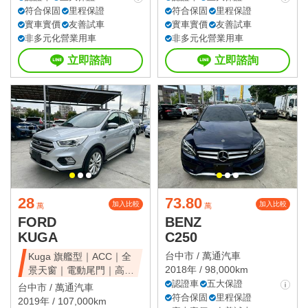
符合保固
里程保證
符合保固
里程保證
實車實價
友善試車
實車實價
友善試車
非多元化營業用車
非多元化營業用車
立即諮詢
立即諮詢
28
73.80
加入比較
加入比較
萬
萬
FORD
BENZ
KUGA
C250
台中市 /
萬通汽車
Kuga 旗艦型｜ACC｜全
2018年 / 98,000km
景天窗｜電動尾門｜高CP
值休旅
認證車
五大保證
台中市 /
萬通汽車
符合保固
里程保證
2019年 / 107,000km