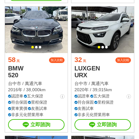
58
32
加入比較
加入比較
萬
萬
BMW
LUXGEN
520
URX
台中市 /
萬通汽車
台中市 /
萬通汽車
2016年 / 38,000km
2020年 / 39,015km
認證車
五大保證
認證車
五大保證
符合保固
里程保證
符合保固
里程保證
實車實價
友善試車
友善試車
非多元化營業用車
非多元化營業用車
立即諮詢
立即諮詢