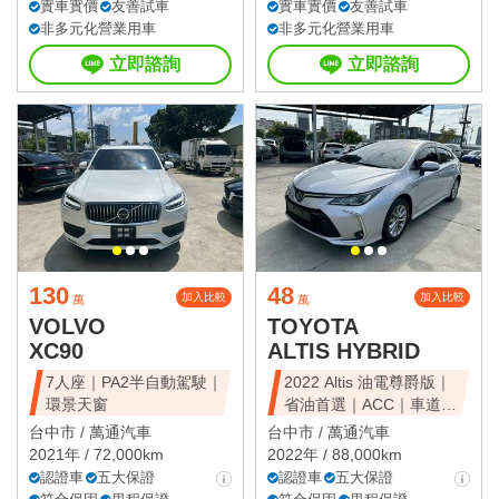
實車實價
友善試車
實車實價
友善試車
非多元化營業用車
非多元化營業用車
立即諮詢
立即諮詢
130
48
加入比較
加入比較
萬
萬
VOLVO
TOYOTA
XC90
ALTIS HYBRID
7人座｜PA2半自動駕駛｜
2022 Altis 油電尊爵版｜
環景天窗
省油首選｜ACC｜車道維
持
台中市 /
萬通汽車
台中市 /
萬通汽車
2021年 / 72,000km
2022年 / 88,000km
認證車
五大保證
認證車
五大保證