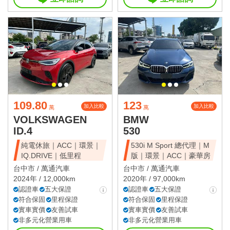
109.80
123
加入比較
加入比較
萬
萬
VOLKSWAGEN
BMW
ID.4
530
純電休旅｜ACC｜環景｜
530i M Sport 總代理｜M
IQ.DRIVE｜低里程
版｜環景｜ACC｜豪華房
台中市 /
萬通汽車
台中市 /
萬通汽車
2024年 / 12,000km
2020年 / 97,000km
認證車
五大保證
認證車
五大保證
符合保固
里程保證
符合保固
里程保證
實車實價
友善試車
實車實價
友善試車
非多元化營業用車
非多元化營業用車