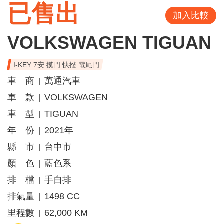
已售出
加入比較
VOLKSWAGEN TIGUAN
I-KEY 7安 摸門 快撥 電尾門
車 商
萬通汽車
|
車 款
VOLKSWAGEN
|
車 型
TIGUAN
|
年 份
2021年
|
縣 市
台中市
|
顏 色
藍色系
|
排 檔
手自排
|
排氣量
1498 CC
|
里程數
62,000 KM
|