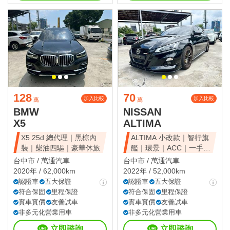
128
70
加入比較
加入比較
萬
萬
BMW
NISSAN
X5
ALTIMA
X5 25d 總代理｜黑棕內
ALTIMA 小改款｜智行旗
裝｜柴油四驅｜豪華休旅
艦｜環景｜ACC｜一手美
車
台中市 /
萬通汽車
台中市 /
萬通汽車
2020年 / 62,000km
2022年 / 52,000km
認證車
五大保證
認證車
五大保證
符合保固
里程保證
符合保固
里程保證
實車實價
友善試車
實車實價
友善試車
非多元化營業用車
非多元化營業用車
立即諮詢
立即諮詢