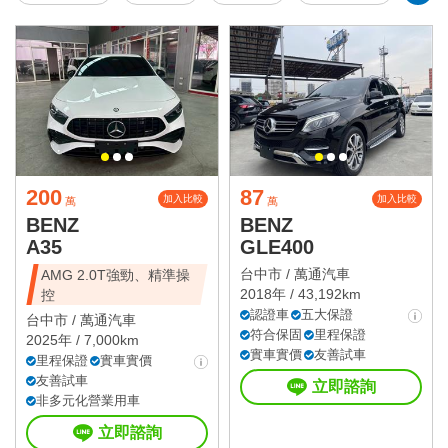
200
87
加入比較
加入比較
萬
萬
BENZ
BENZ
A35
GLE400
台中市 /
萬通汽車
AMG 2.0T強勁、精準操
2018年 / 43,192km
控
認證車
五大保證
台中市 /
萬通汽車
符合保固
里程保證
2025年 / 7,000km
實車實價
友善試車
里程保證
實車實價
友善試車
立即諮詢
非多元化營業用車
立即諮詢