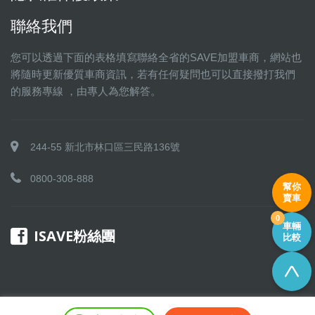
聯絡我們
您可以透過下面的表格填寫聯絡全省的SAVE加盟車商，網站也
將隨時更新優質車商資訊，若有任何疑問也可以直接撥打我們
的服務專線 ，由專人為您解答。
244-55 新北市林口區三民路136號
0800-308-888
幫你
賣車
0
車輛
ISAVE粉絲團
比較