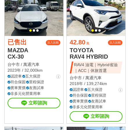
已售出
42.80
加入比較
加入比較
萬
MAZDA
TOYOTA
CX-30
RAV4 HYBRID
台中市 /
萬通汽車
RAV4 油電｜Hybrid省油
2023年 / 32,000km
｜ACC｜休旅首選
認證車
五大保證
台中市 /
萬通汽車
符合保固
里程保證
2018年 / 139,274km
實車實價
友善試車
認證車
五大保證
非多元化營業用車
符合保固
里程保證
實車實價
友善試車
立即諮詢
非多元化營業用車
立即諮詢