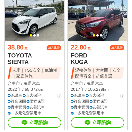
38.80
22.80
加入比較
加入比較
萬
萬
TOYOTA
FORD
SIENTA
KUGA
人座｜TSS安全｜低油耗
渦輪休旅｜大空間｜安全
｜家庭休旅
配備齊全｜超值首選
台中市 /
萬通汽車
台中市 /
萬通汽車
2022年 / 65,372km
2017年 / 106,279km
認證車
五大保證
認證車
五大保證
符合保固
里程保證
符合保固
里程保證
實車實價
友善試車
實車實價
友善試車
非多元化營業用車
非多元化營業用車
立即諮詢
立即諮詢