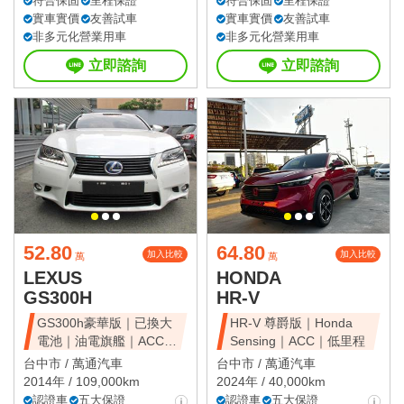
符合保固
里程保證
符合保固
里程保證
實車實價
友善試車
實車實價
友善試車
非多元化營業用車
非多元化營業用車
立即諮詢
立即諮詢
52.80
64.80
加入比較
加入比較
萬
萬
LEXUS
HONDA
GS300H
HR-V
GS300h豪華版｜已換大
HR-V 尊爵版｜Honda
電池｜油電旗艦｜ACC｜
Sensing｜ACC｜低里程
天窗豪華房
台中市 /
萬通汽車
台中市 /
萬通汽車
2014年 / 109,000km
2024年 / 40,000km
認證車
五大保證
認證車
五大保證