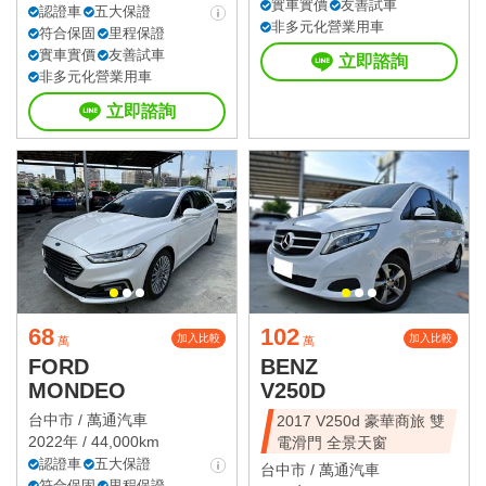
實車實價
友善試車
認證車
五大保證
非多元化營業用車
符合保固
里程保證
實車實價
友善試車
立即諮詢
非多元化營業用車
立即諮詢
68
102
加入比較
加入比較
萬
萬
FORD
BENZ
MONDEO
V250D
台中市 /
萬通汽車
2017 V250d 豪華商旅 雙
2022年 / 44,000km
電滑門 全景天窗
認證車
五大保證
台中市 /
萬通汽車
符合保固
里程保證