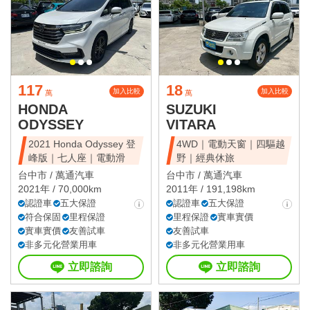
117
18
加入比較
加入比較
萬
萬
HONDA
SUZUKI
ODYSSEY
VITARA
2021 Honda Odyssey 登
4WD｜電動天窗｜四驅越
峰版｜七人座｜電動滑
野｜經典休旅
台中市 /
萬通汽車
台中市 /
萬通汽車
2021年 / 70,000km
2011年 / 191,198km
認證車
五大保證
認證車
五大保證
符合保固
里程保證
里程保證
實車實價
實車實價
友善試車
友善試車
非多元化營業用車
非多元化營業用車
立即諮詢
立即諮詢