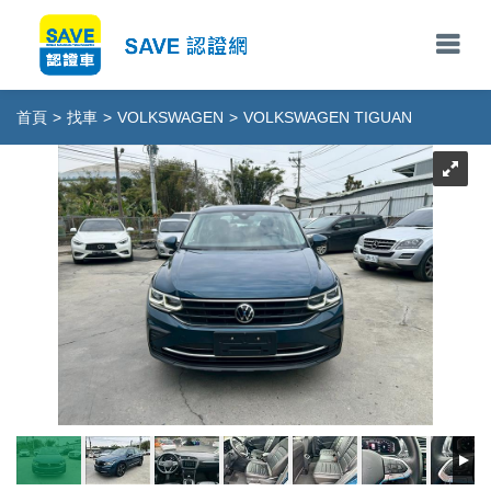
首頁
>
找車
>
VOLKSWAGEN
>
VOLKSWAGEN TIGUAN