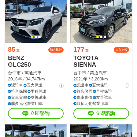
85
177
加入比較
加入比較
萬
萬
BENZ
TOYOTA
GLC250
SIENNA
台中市 /
萬通汽車
台中市 /
萬通汽車
2016年 / 94,747km
2021年 / 3,200km
認證車
五大保證
認證車
五大保證
符合保固
里程保證
符合保固
里程保證
實車實價
友善試車
實車實價
友善試車
非多元化營業用車
非多元化營業用車
立即諮詢
立即諮詢