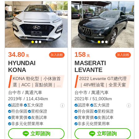
34.80
158
加入比較
加入比較
萬
萬
HYUNDAI
MASERATI
KONA
LEVANTE
KONA 勁化型｜小休旅首
2022 Levante GT總代理
選｜ACC｜盲點偵測｜省
｜48V輕油電｜全景天窗
油好開
台中市 /
萬通汽車
台中市 /
萬通汽車
2019年 / 114,434km
2021年 / 51,000km
認證車
五大保證
認證車
五大保證
符合保固
里程保證
符合保固
里程保證
實車實價
友善試車
實車實價
友善試車
非多元化營業用車
非多元化營業用車
立即諮詢
立即諮詢