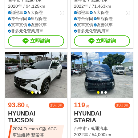
台中市 /
萬通汽車
台中市 /
萬通汽車
2020年 / 94,125km
2022年 / 71,463km
認證車
五大保證
認證車
五大保證
符合保固
里程保證
符合保固
里程保證
實車實價
友善試車
實車實價
友善試車
非多元化營業用車
非多元化營業用車
立即諮詢
立即諮詢
93.80
119
加入比較
加入比較
萬
萬
HYUNDAI
HYUNDAI
TUCSON
STARIA
台中市 /
萬通汽車
2024 Tucson C版 ACC
2022年 / 54,000km
車道維持 雙螢幕