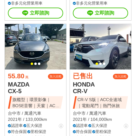
非多元化營業用車
非多元化營業用車
立即諮詢
立即諮詢
55.80
已售出
加入比較
加入比較
萬
MAZDA
HONDA
CX-5
CR-V
旗艦型｜環景影像｜
CR-V S版｜ACC全速域
BOSE音響｜天窗｜ACC
｜電動尾門｜熱門休旅
全速域｜質感休旅
台中市 /
萬通汽車
台中市 /
萬通汽車
2021年 / 133,000km
2021年 / 104,000km
認證車
五大保證
認證車
五大保證
符合保固
里程保證
符合保固
里程保證