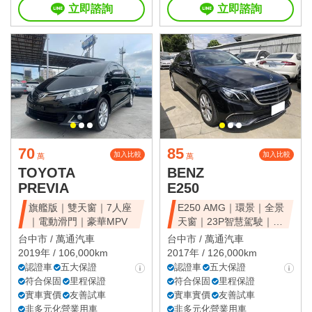
立即諮詢
立即諮詢
70
85
加入比較
加入比較
萬
萬
TOYOTA
BENZ
PREVIA
E250
旗艦版｜雙天窗｜7人座
E250 AMG｜環景｜全景
｜電動滑門｜豪華MPV
天窗｜23P智慧駕駛｜總
代理
台中市 /
萬通汽車
台中市 /
萬通汽車
2019年 / 106,000km
2017年 / 126,000km
認證車
五大保證
認證車
五大保證
符合保固
里程保證
符合保固
里程保證
實車實價
友善試車
實車實價
友善試車
非多元化營業用車
非多元化營業用車