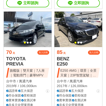
立即諮詢
立即諮詢
70
85
加入比較
加入比較
萬
萬
TOYOTA
BENZ
PREVIA
E250
旗艦版｜雙天窗｜7人座
E250 AMG｜環景｜全景
｜電動滑門｜豪華MPV
天窗｜23P智慧駕駛｜總
代理
台中市 /
萬通汽車
台中市 /
萬通汽車
2019年 / 106,000km
2017年 / 126,000km
認證車
五大保證
認證車
五大保證
符合保固
里程保證
符合保固
里程保證
實車實價
友善試車
實車實價
友善試車
非多元化營業用車
非多元化營業用車