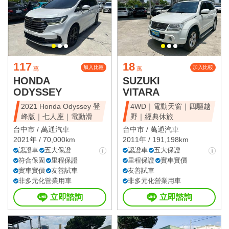
117
18
加入比較
加入比較
萬
萬
HONDA
SUZUKI
ODYSSEY
VITARA
2021 Honda Odyssey 登
4WD｜電動天窗｜四驅越
峰版｜七人座｜電動滑
野｜經典休旅
台中市 /
萬通汽車
台中市 /
萬通汽車
2021年 / 70,000km
2011年 / 191,198km
認證車
五大保證
認證車
五大保證
符合保固
里程保證
里程保證
實車實價
實車實價
友善試車
友善試車
非多元化營業用車
非多元化營業用車
立即諮詢
立即諮詢