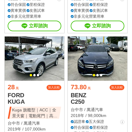
符合保固
里程保證
符合保固
里程保證
實車實價
友善試車
實車實價
友善試車
非多元化營業用車
非多元化營業用車
立即諮詢
立即諮詢
28
73.80
加入比較
加入比較
萬
萬
FORD
BENZ
KUGA
C250
台中市 /
萬通汽車
Kuga 旗艦型｜ACC｜全
2018年 / 98,000km
景天窗｜電動尾門｜高CP
值休旅
認證車
五大保證
台中市 /
萬通汽車
符合保固
里程保證
2019年 / 107,000km