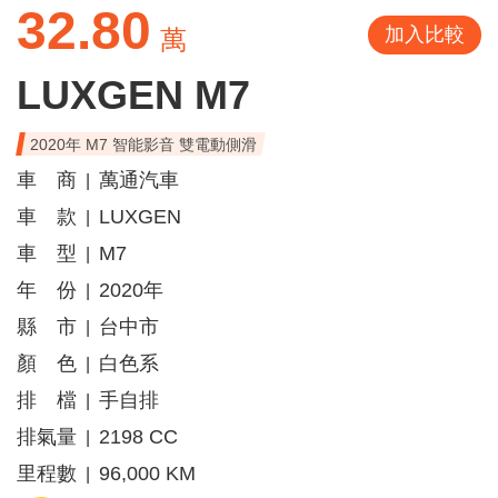
32.80
加入比較
萬
LUXGEN M7
2020年 M7 智能影音 雙電動側滑
車 商
萬通汽車
|
車 款
LUXGEN
|
車 型
M7
|
年 份
2020年
|
縣 市
台中市
|
顏 色
白色系
|
排 檔
手自排
|
排氣量
2198 CC
|
里程數
96,000 KM
|