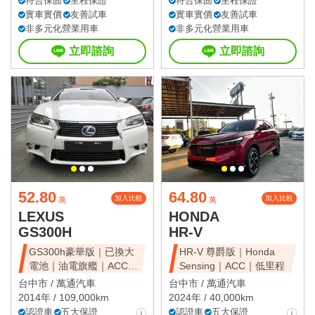
符合保固
里程保證
符合保固
里程保證
實車實價
友善試車
實車實價
友善試車
非多元化營業用車
非多元化營業用車
立即諮詢
立即諮詢
52.80
64.80
加入比較
加入比較
萬
萬
LEXUS
HONDA
GS300H
HR-V
GS300h豪華版｜已換大
HR-V 尊爵版｜Honda
電池｜油電旗艦｜ACC｜
Sensing｜ACC｜低里程
天窗豪華房
台中市 /
萬通汽車
台中市 /
萬通汽車
2014年 / 109,000km
2024年 / 40,000km
認證車
五大保證
認證車
五大保證