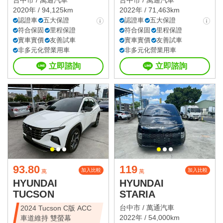
台中市 /
萬通汽車
台中市 /
萬通汽車
2020年 / 94,125km
2022年 / 71,463km
認證車
五大保證
認證車
五大保證
符合保固
里程保證
符合保固
里程保證
實車實價
友善試車
實車實價
友善試車
非多元化營業用車
非多元化營業用車
立即諮詢
立即諮詢
93.80
119
加入比較
加入比較
萬
萬
HYUNDAI
HYUNDAI
TUCSON
STARIA
台中市 /
萬通汽車
2024 Tucson C版 ACC
2022年 / 54,000km
車道維持 雙螢幕