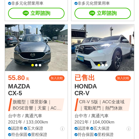
非多元化營業用車
非多元化營業用車
立即諮詢
立即諮詢
55.80
已售出
加入比較
加入比較
萬
MAZDA
HONDA
CX-5
CR-V
旗艦型｜環景影像｜
CR-V S版｜ACC全速域
BOSE音響｜天窗｜ACC
｜電動尾門｜熱門休旅
全速域｜質感休旅
台中市 /
萬通汽車
台中市 /
萬通汽車
2021年 / 133,000km
2021年 / 104,000km
認證車
五大保證
認證車
五大保證
符合保固
里程保證
符合保固
里程保證