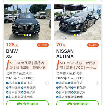
128
70
加入比較
加入比較
萬
萬
BMW
NISSAN
X5
ALTIMA
X5 25d 總代理｜黑棕內
ALTIMA 小改款｜智行旗
裝｜柴油四驅｜豪華休旅
艦｜環景｜ACC｜一手美
車
台中市 /
萬通汽車
台中市 /
萬通汽車
2020年 / 62,000km
2022年 / 52,000km
認證車
五大保證
認證車
五大保證
符合保固
里程保證
符合保固
里程保證
實車實價
友善試車
實車實價
友善試車
非多元化營業用車
非多元化營業用車
立即諮詢
立即諮詢