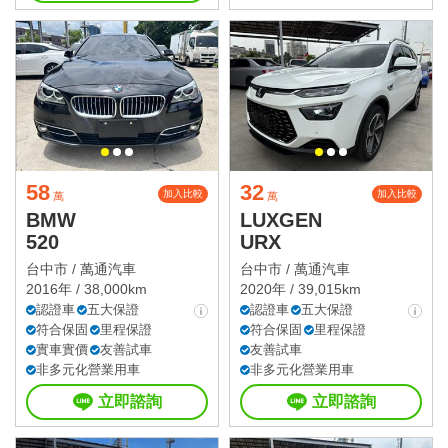
58
32
加入比較
加入比較
萬
萬
BMW
LUXGEN
520
URX
台中市 /
萬通汽車
台中市 /
萬通汽車
2016年 / 38,000km
2020年 / 39,015km
認證車
五大保證
認證車
五大保證
符合保固
里程保證
符合保固
里程保證
實車實價
友善試車
友善試車
非多元化營業用車
非多元化營業用車
立即諮詢
立即諮詢