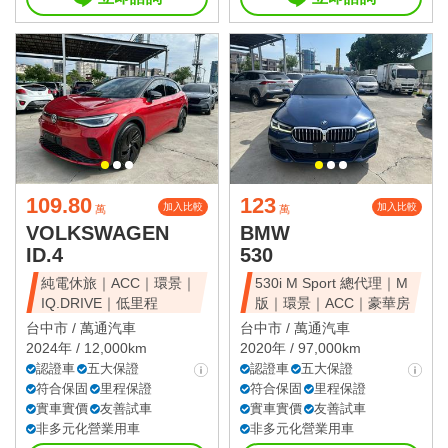
109.80
123
加入比較
加入比較
萬
萬
VOLKSWAGEN
BMW
ID.4
530
純電休旅｜ACC｜環景｜
530i M Sport 總代理｜M
IQ.DRIVE｜低里程
版｜環景｜ACC｜豪華房
台中市 /
萬通汽車
台中市 /
萬通汽車
2024年 / 12,000km
2020年 / 97,000km
認證車
五大保證
認證車
五大保證
符合保固
里程保證
符合保固
里程保證
實車實價
友善試車
實車實價
友善試車
非多元化營業用車
非多元化營業用車