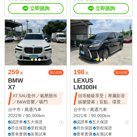
立即諮詢
立即諮詢
259
198
加入比較
加入比較
萬
萬
BMW
LEXUS
X7
LM300H
X7 5AU套件／氣壓懸吊
頭等艙級享受｜專屬影音
／B&W音響／吸門
娛樂螢幕｜盲點、環景、
雙電滑門、雙天窗
台中市 /
萬通汽車
台中市 /
萬通汽車
2022年 / 90,000km
2021年 / 90,000km
認證車
五大保證
認證車
五大保證
符合保固
里程保證
符合保固
里程保證
實車實價
友善試車
實車實價
友善試車