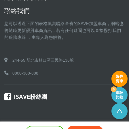
聯絡我們
您可以透過下面的表格填寫聯絡全省的SAVE加盟車商，網站也
將隨時更新優質車商資訊，若有任何疑問也可以直接撥打我們
的服務專線 ，由專人為您解答。
244-55 新北市林口區三民路136號
0800-308-888
幫你
賣車
0
車輛
ISAVE粉絲團
比較