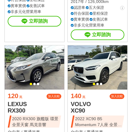
2017年 / 126,000km
實車實價
友善試車
認證車
五大保證
非多元化營業用車
符合保固
里程保證
實車實價
友善試車
立即諮詢
非多元化營業用車
立即諮詢
120
140
加入比較
加入比較
萬
萬
LEXUS
VOLVO
RX300
XC90
2020 RX300 旗艦版 環景
2022 XC90 B5
全景天窗 馬克音響
Momentum 7人座 全景天
窗