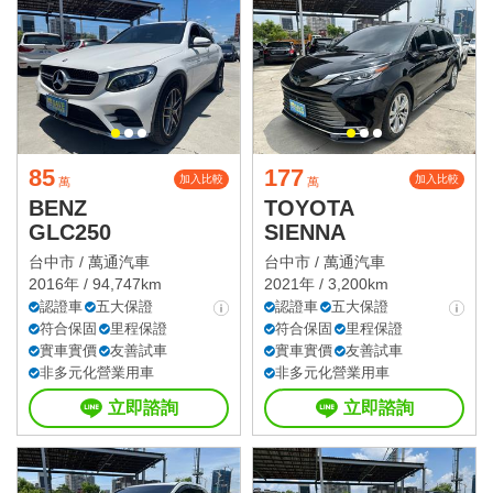
85
177
加入比較
加入比較
萬
萬
BENZ
TOYOTA
GLC250
SIENNA
台中市 /
萬通汽車
台中市 /
萬通汽車
2016年 / 94,747km
2021年 / 3,200km
認證車
五大保證
認證車
五大保證
符合保固
里程保證
符合保固
里程保證
實車實價
友善試車
實車實價
友善試車
非多元化營業用車
非多元化營業用車
立即諮詢
立即諮詢