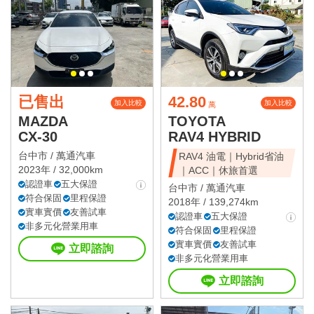
已售出
42.80
加入比較
加入比較
萬
MAZDA
TOYOTA
CX-30
RAV4 HYBRID
台中市 /
萬通汽車
RAV4 油電｜Hybrid省油
2023年 / 32,000km
｜ACC｜休旅首選
認證車
五大保證
台中市 /
萬通汽車
符合保固
里程保證
2018年 / 139,274km
實車實價
友善試車
認證車
五大保證
非多元化營業用車
符合保固
里程保證
實車實價
友善試車
立即諮詢
非多元化營業用車
立即諮詢