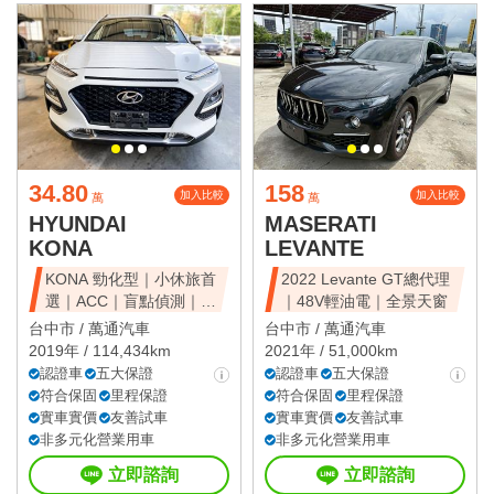
34.80
158
加入比較
加入比較
萬
萬
HYUNDAI
MASERATI
KONA
LEVANTE
KONA 勁化型｜小休旅首
2022 Levante GT總代理
選｜ACC｜盲點偵測｜省
｜48V輕油電｜全景天窗
油好開
台中市 /
萬通汽車
台中市 /
萬通汽車
2019年 / 114,434km
2021年 / 51,000km
認證車
五大保證
認證車
五大保證
符合保固
里程保證
符合保固
里程保證
實車實價
友善試車
實車實價
友善試車
非多元化營業用車
非多元化營業用車
立即諮詢
立即諮詢