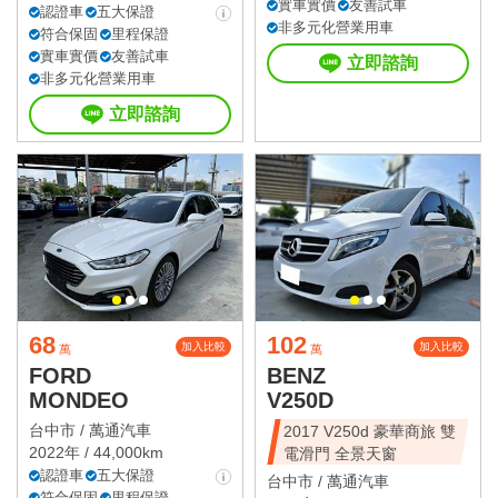
實車實價
友善試車
認證車
五大保證
非多元化營業用車
符合保固
里程保證
實車實價
友善試車
立即諮詢
非多元化營業用車
立即諮詢
68
102
加入比較
加入比較
萬
萬
FORD
BENZ
MONDEO
V250D
台中市 /
萬通汽車
2017 V250d 豪華商旅 雙
2022年 / 44,000km
電滑門 全景天窗
認證車
五大保證
台中市 /
萬通汽車
符合保固
里程保證