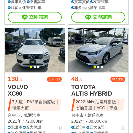
實車實價
友善試車
實車實價
友善試車
非多元化營業用車
非多元化營業用車
立即諮詢
立即諮詢
130
48
加入比較
加入比較
萬
萬
VOLVO
TOYOTA
XC90
ALTIS HYBRID
7人座｜PA2半自動駕駛｜
2022 Altis 油電尊爵版｜
環景天窗
省油首選｜ACC｜車道維
持
台中市 /
萬通汽車
台中市 /
萬通汽車
2021年 / 72,000km
2022年 / 88,000km
認證車
五大保證
認證車
五大保證