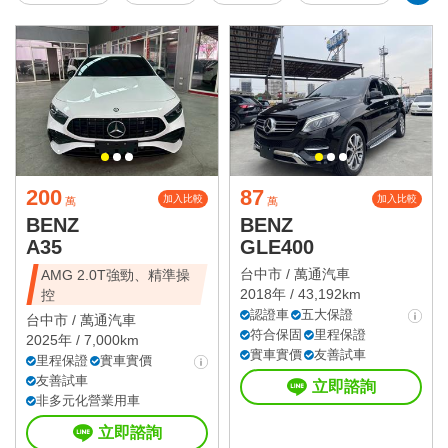
200
87
加入比較
加入比較
萬
萬
BENZ
BENZ
A35
GLE400
台中市 /
萬通汽車
AMG 2.0T強勁、精準操
2018年 / 43,192km
控
認證車
五大保證
台中市 /
萬通汽車
符合保固
里程保證
2025年 / 7,000km
實車實價
友善試車
里程保證
實車實價
友善試車
立即諮詢
非多元化營業用車
立即諮詢