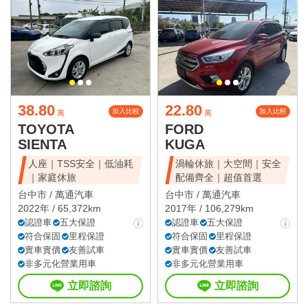
38.80
22.80
加入比較
加入比較
萬
萬
TOYOTA
FORD
SIENTA
KUGA
人座｜TSS安全｜低油耗
渦輪休旅｜大空間｜安全
｜家庭休旅
配備齊全｜超值首選
台中市 /
萬通汽車
台中市 /
萬通汽車
2022年 / 65,372km
2017年 / 106,279km
認證車
五大保證
認證車
五大保證
符合保固
里程保證
符合保固
里程保證
實車實價
友善試車
實車實價
友善試車
非多元化營業用車
非多元化營業用車
立即諮詢
立即諮詢