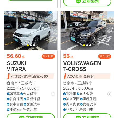
立即諮詢
56.60
55
加入比較
加入比較
萬
萬
SUZUKI
VOLKSWAGEN
VITARA
T-CROSS
小改款48V輕油電+360
ACC跟車 免鑰匙
台南市 /
三越汽車
台南市 /
三越汽車
2022年 / 57,000km
2023年 / 8,600km
認證車
五大保證
認證車
五大保證
符合保固
里程保證
符合保固
里程保證
實車實價
友善試車
實車實價
友善試車
非多元化營業用車
非多元化營業用車
立即諮詢
立即諮詢