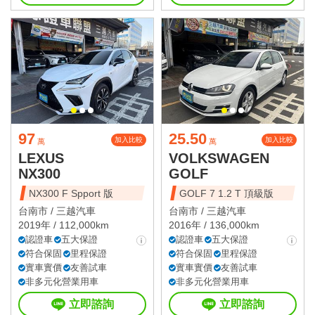
97
25.50
加入比較
加入比較
萬
萬
LEXUS
VOLKSWAGEN
NX300
GOLF
NX300 F Spport 版
GOLF 7 1.2 T 頂級版
台南市 /
三越汽車
台南市 /
三越汽車
2019年 / 112,000km
2016年 / 136,000km
認證車
五大保證
認證車
五大保證
符合保固
里程保證
符合保固
里程保證
實車實價
友善試車
實車實價
友善試車
非多元化營業用車
非多元化營業用車
立即諮詢
立即諮詢