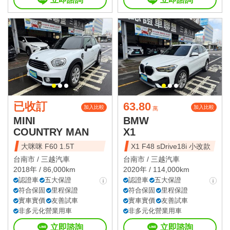
已收訂
63.80
加入比較
加入比較
萬
MINI
BMW
COUNTRY MAN
X1
大咪咪 F60 1.5T
X1 F48 sDrive18i 小改款
台南市 /
三越汽車
台南市 /
三越汽車
2018年 / 86,000km
2020年 / 114,000km
認證車
五大保證
認證車
五大保證
符合保固
里程保證
符合保固
里程保證
實車實價
友善試車
實車實價
友善試車
非多元化營業用車
非多元化營業用車
立即諮詢
立即諮詢