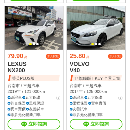
79.90
25.80
加入比較
加入比較
萬
萬
LEXUS
VOLVO
NX200
V40
菁英PLUS版
T4旗艦版 I-KEY 全景天窗
台南市 /
三越汽車
台南市 /
三越汽車
2019年 / 121,000km
2014年 / 125,000km
認證車
五大保證
認證車
五大保證
符合保固
里程保證
里程保證
實車實價
實車實價
友善試車
友善試車
非多元化營業用車
非多元化營業用車
立即諮詢
立即諮詢