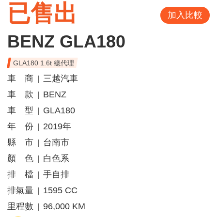
已售出
加入比較
BENZ GLA180
GLA180 1.6t 總代理
車 商
三越汽車
|
車 款
BENZ
|
車 型
GLA180
|
年 份
2019年
|
縣 市
台南市
|
顏 色
白色系
|
排 檔
手自排
|
排氣量
1595 CC
|
里程數
96,000 KM
|