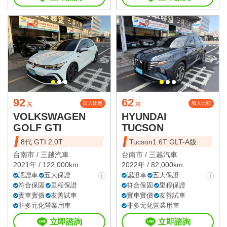
92
62
加入比較
加入比較
萬
萬
VOLKSWAGEN
HYUNDAI
GOLF GTI
TUCSON
8代 GTI 2.0T
Tucson1.6T GLT-A版
台南市 /
三越汽車
台南市 /
三越汽車
2021年 / 122,000km
2022年 / 82,000km
認證車
五大保證
認證車
五大保證
符合保固
里程保證
符合保固
里程保證
實車實價
友善試車
實車實價
友善試車
非多元化營業用車
非多元化營業用車
立即諮詢
立即諮詢