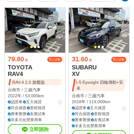
79.80
31.60
加入比較
加入比較
萬
萬
TOYOTA
SUBARU
RAV4
XV
RAV-4 2.0 旗艦版
i-S Eyesight 四輪傳動+安
卓
台南市 /
三越汽車
2022年 / 53,000km
台南市 /
三越汽車
2018年 / 119,000km
認證車
五大保證
符合保固
里程保證
認證車
五大保證
實車實價
友善試車
符合保固
里程保證
非多元化營業用車
實車實價
友善試車
非多元化營業用車
立即諮詢