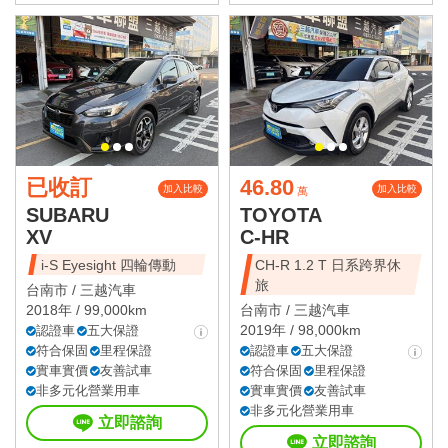
已收訂
46.80
加入比較
加入比較
萬
SUBARU
TOYOTA
XV
C-HR
i-S Eyesight 四輪傳動
CH-R 1.2 T 日系跨界休
旅
台南市 /
三越汽車
2018年 / 99,000km
台南市 /
三越汽車
2019年 / 98,000km
認證車
五大保證
符合保固
里程保證
認證車
五大保證
實車實價
友善試車
符合保固
里程保證
非多元化營業用車
實車實價
友善試車
非多元化營業用車
立即諮詢
立即諮詢