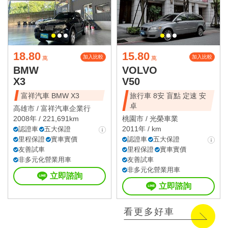
18.80
15.80
加入比較
加入比較
萬
萬
BMW
VOLVO
X3
V50
富祥汽車 BMW X3
旅行車 8安 盲點 定速 安
卓
高雄市 /
富祥汽車企業行
2008年 / 221,691km
桃園市 /
光榮車業
2011年 / km
認證車
五大保證
里程保證
實車實價
認證車
五大保證
友善試車
里程保證
實車實價
非多元化營業用車
友善試車
非多元化營業用車
立即諮詢
立即諮詢
看更多好車