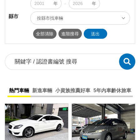
年
-
年
縣市
按縣市找車輛
ALL
台北市
新北市
基隆市
全部清除
進階搜尋
送出
桃園市
新竹市
新竹縣
苗栗縣
台中市
南投縣
彰化縣
雲林縣
嘉義市
嘉義縣
台南市
高雄市
屏東縣
宜蘭縣
花蓮縣
台東縣
熱門車輛
新進車輛
小資族推薦好車
5年內車齡休旅車
澎湖縣
連江縣
金門縣