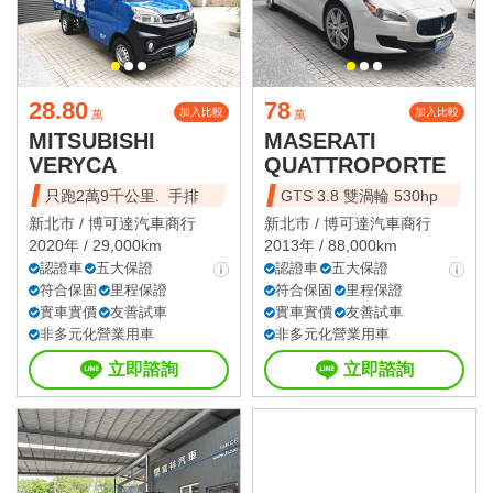
28.80
78
加入比較
加入比較
萬
萬
MITSUBISHI
MASERATI
VERYCA
QUATTROPORTE
只跑2萬9千公里. 手排
GTS 3.8 雙渦輪 530hp
新北市 /
博可達汽車商行
新北市 /
博可達汽車商行
2020年 / 29,000km
2013年 / 88,000km
認證車
五大保證
認證車
五大保證
符合保固
里程保證
符合保固
里程保證
實車實價
友善試車
實車實價
友善試車
非多元化營業用車
非多元化營業用車
立即諮詢
立即諮詢