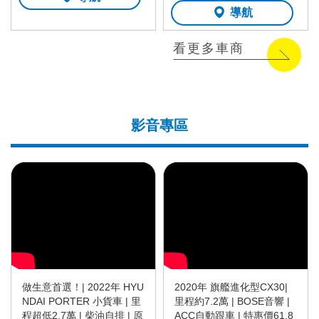
導航
看更多車商
影音專區
做生意首選！| 2022年 HYU
2020年 旗艦進化型CX30|
NDAI PORTER 小貨車 | 里
里程約7.2萬 | BOSE音響 |
程超低2.7萬 | 柴油自排 | 原
ACC自動跟車 | 特惠價61.8