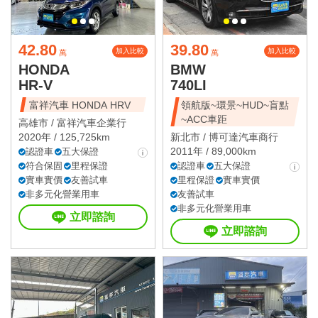
42.80
39.80
加入比較
加入比較
萬
萬
HONDA
BMW
HR-V
740LI
富祥汽車 HONDA HRV
領航版~環景~HUD~盲點
~ACC車距
高雄市 /
富祥汽車企業行
2020年 / 125,725km
新北市 /
博可達汽車商行
2011年 / 89,000km
認證車
五大保證
符合保固
里程保證
認證車
五大保證
實車實價
友善試車
里程保證
實車實價
非多元化營業用車
友善試車
非多元化營業用車
立即諮詢
立即諮詢