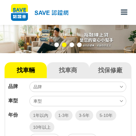
找車輛
找車商
找保修廠
品牌
車型
年份
1年以內
1-3年
3-5年
5-10年
10年以上