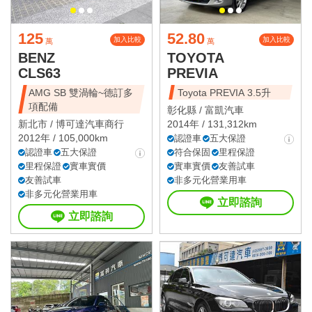
125
52.80
加入比較
加入比較
萬
萬
BENZ
TOYOTA
CLS63
PREVIA
AMG SB 雙渦輪~德訂多
Toyota PREVIA 3.5升
項配備
彰化縣 /
富凱汽車
新北市 /
博可達汽車商行
2014年 / 131,312km
2012年 / 105,000km
認證車
五大保證
認證車
五大保證
符合保固
里程保證
里程保證
實車實價
實車實價
友善試車
友善試車
非多元化營業用車
非多元化營業用車
立即諮詢
立即諮詢