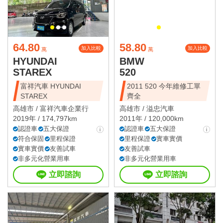
64.80
58.80
加入比較
加入比較
萬
萬
HYUNDAI
BMW
STAREX
520
富祥汽車 HYUNDAI
2011 520 今年維修工單
STAREX
齊全
高雄市 /
富祥汽車企業行
高雄市 /
溢忠汽車
2019年 / 174,797km
2011年 / 120,000km
認證車
五大保證
認證車
五大保證
符合保固
里程保證
里程保證
實車實價
實車實價
友善試車
友善試車
非多元化營業用車
非多元化營業用車
立即諮詢
立即諮詢