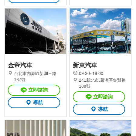
金帝汽車
新東汽車
台北市內湖區新湖三路
09:30~19:00
167號
241新北市.蘆洲區集賢路
188號
立即諮詢
立即諮詢
導航
導航