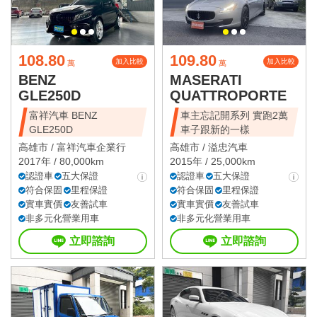
108.80
109.80
加入比較
加入比較
萬
萬
BENZ
MASERATI
GLE250D
QUATTROPORTE
富祥汽車 BENZ
車主忘記開系列 實跑2萬
GLE250D
車子跟新的一樣
高雄市 /
富祥汽車企業行
高雄市 /
溢忠汽車
2017年 / 80,000km
2015年 / 25,000km
認證車
五大保證
認證車
五大保證
符合保固
里程保證
符合保固
里程保證
實車實價
友善試車
實車實價
友善試車
非多元化營業用車
非多元化營業用車
立即諮詢
立即諮詢