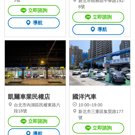
3號
新北市樹林區中華路192-
8號
立即諮詢
立即諮詢
導航
導航
凱爾車業民權店
國洋汽車
台北市內湖區民權東路六
10:00~19:00
段18號
新北市三重區集賢路177
號
立即諮詢
立即諮詢
導航