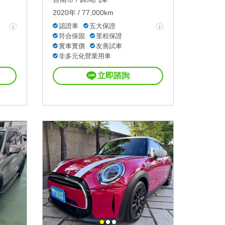
2020年 / 77,000km
認證車
五大保證
符合保固
里程保證
實車實價
友善試車
非多元化營業用車
立即諮詢