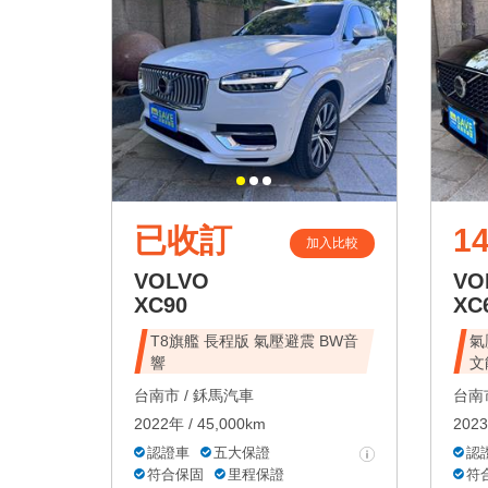
已收訂
1
加入比較
VOLVO
VO
XC90
XC
T8旗艦 長程版 氣壓避震 BW音
氣
響
文
台南市 /
鉌馬汽車
台南市
2022年 / 45,000km
2023
認證車
五大保證
認
符合保固
里程保證
符