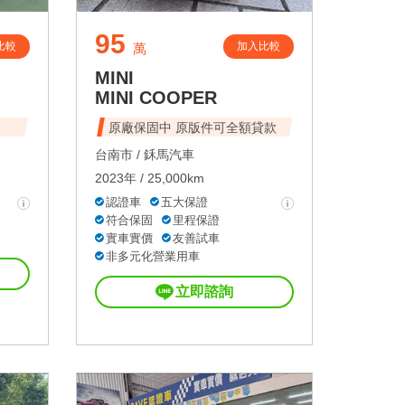
95
比較
加入比較
萬
MINI
MINI COOPER
原廠保固中 原版件可全額貸款
台南市 /
鉌馬汽車
2023年 / 25,000km
認證車
五大保證
符合保固
里程保證
實車實價
友善試車
非多元化營業用車
立即諮詢