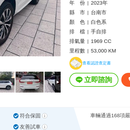
年 份
2023年
|
縣 市
台南市
|
顏 色
白色系
|
排 檔
手自排
|
排氣量
1969 CC
|
里程數
53,000 KM
|
查看認證查定書
立即諮詢
車輛通過168項
符合保固
友善試車