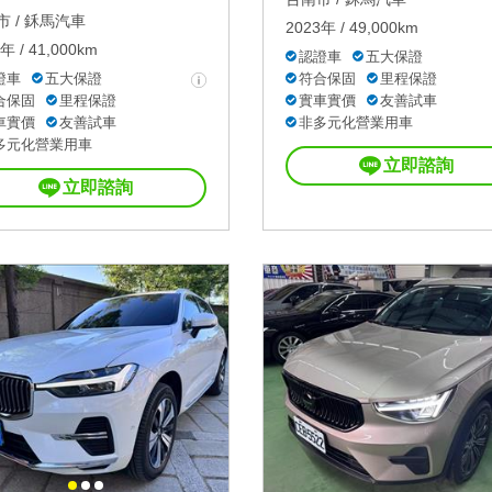
 /
鉌馬汽車
2023年 / 49,000km
年 / 41,000km
認證車
五大保證
證車
五大保證
符合保固
里程保證
合保固
里程保證
實車實價
友善試車
車實價
友善試車
非多元化營業用車
多元化營業用車
立即諮詢
立即諮詢