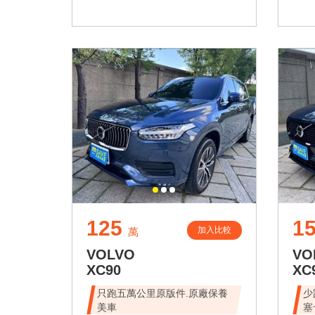
125
1
加入比較
萬
VOLVO
VO
XC90
XC
只跑五萬公里原版件.原廠保養
少
美車
塞