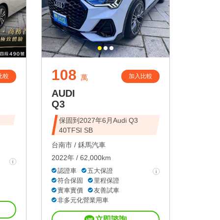
108
比較
加入比較
萬
AUDI
Q3
保固到2027年6月Audi Q3
40TFSI SB
台南市 /
鉌馬汽車
2022年 / 62,000km
認證車
五大保證
符合保固
里程保證
實車實價
友善試車
非多元化營業用車
立即諮詢