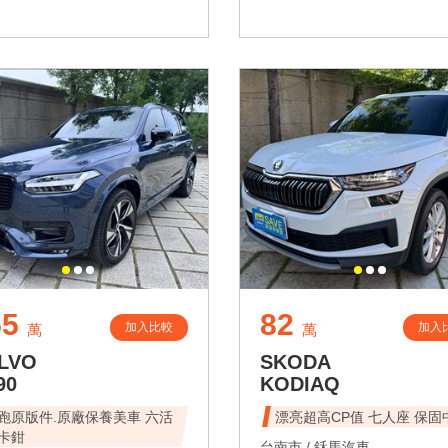
55
82
加入比較
加入
萬
萬
LVO
SKODA
90
KODIAQ
跑原版件.原廠保養美車 六活
漂亮超高CP值 七人座 保固
卡鉗
台南市 /
鉌馬汽車