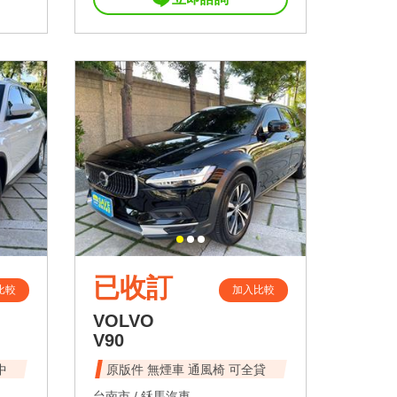
已收訂
比較
加入比較
VOLVO
V90
中
原版件 無煙車 通風椅 可全貸
台南市 /
鉌馬汽車