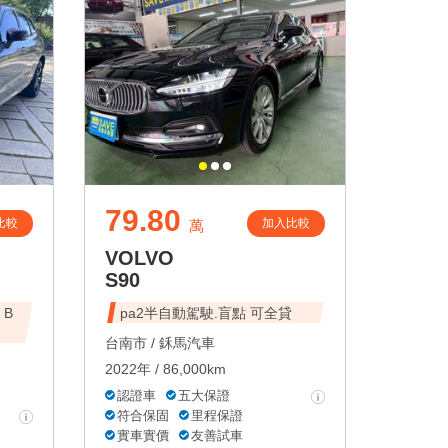
79.80
比較
加入比較
萬
VOLVO
S90
 B
pa2半自動駕駛.盲點 可全貸
台南市 /
鉌馬汽車
2022年 / 86,000km
認證車
五大保證
符合保固
里程保證
實車實價
友善試車