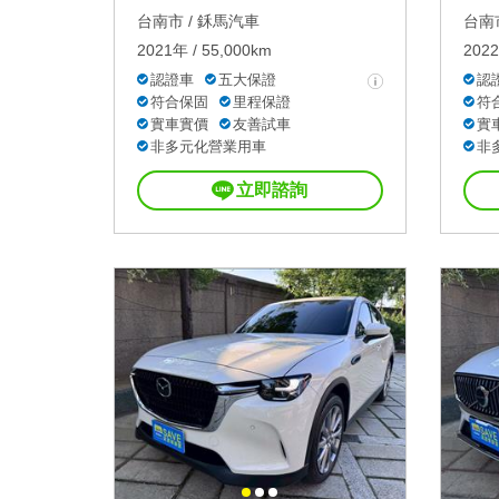
台南市 /
鉌馬汽車
台南市
2021年 / 55,000km
2022
認證車
五大保證
認
符合保固
里程保證
符
實車實價
友善試車
實
非多元化營業用車
非
立即諮詢