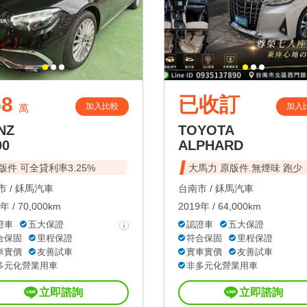
58
已收訂
加入比較
加入
萬
NZ
TOYOTA
00
ALPHARD
版件 可全貸利率3.25%
大馬力 原版件.無煙味 跑少
 /
鉌馬汽車
台南市 /
鉌馬汽車
年 / 70,000km
2019年 / 64,000km
證車
五大保證
認證車
五大保證
合保固
里程保證
符合保固
里程保證
車實價
友善試車
實車實價
友善試車
多元化營業用車
非多元化營業用車
立即諮詢
立即諮詢