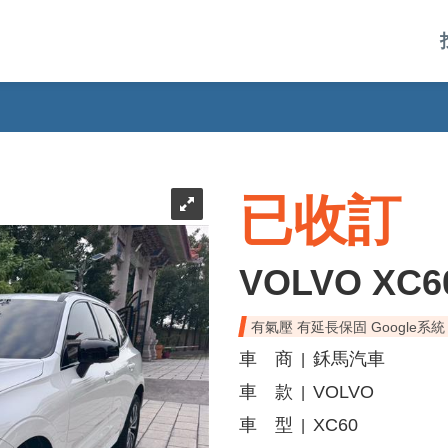
已收訂
VOLVO XC6
有氣壓 有延長保固 Google系統
車 商
鉌馬汽車
|
車 款
VOLVO
|
車 型
XC60
|