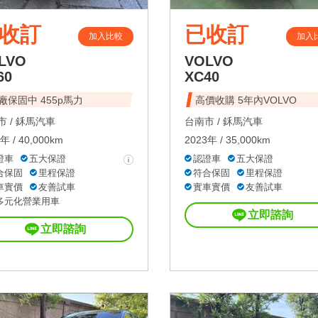
收訂
已收訂
加入比較
加入
LVO
VOLVO
60
XC40
廠保固中 455p馬力
高價收購 5年內VOLVO
 /
鉌馬汽車
台南市 /
鉌馬汽車
年 / 40,000km
2023年 / 35,000km
證車
五大保證
認證車
五大保證
合保固
里程保證
符合保固
里程保證
車實價
友善試車
實車實價
友善試車
多元化營業用車
立即諮詢
立即諮詢