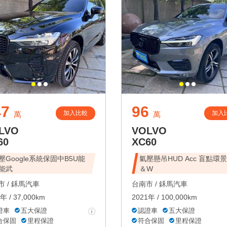
47
96
加入比較
加入
萬
萬
LVO
VOLVO
60
XC60
壓Google系統保固中B5U能
氣壓懸吊HUD Acc 盲點環景
能武
＆W
 /
鉌馬汽車
台南市 /
鉌馬汽車
年 / 37,000km
2021年 / 100,000km
證車
五大保證
認證車
五大保證
合保固
里程保證
符合保固
里程保證