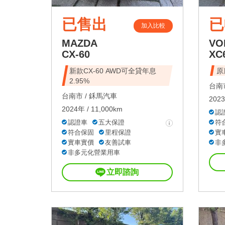
已售出
已
加入比較
MAZDA
VO
CX-60
XC
新款CX-60 AWD可全貸年息
原
2.95%
台南市
台南市 /
鉌馬汽車
2023
2024年 / 11,000km
認
認證車
五大保證
符
符合保固
里程保證
實
實車實價
友善試車
非
非多元化營業用車
立即諮詢