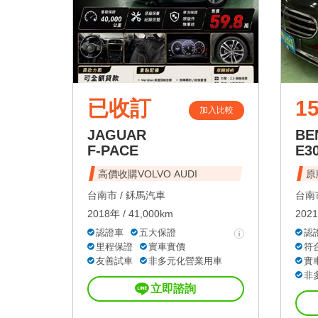
已收訂
1
加入比較
JAGUAR
BE
F-PACE
E3
高價收購VOLVO AUDI
原
台南市 /
鉌馬汽車
台南市
2018年 / 41,000km
2021
認證車
五大保證
認
里程保證
實車實價
符
友善試車
非多元化營業用車
實
非
立即諮詢