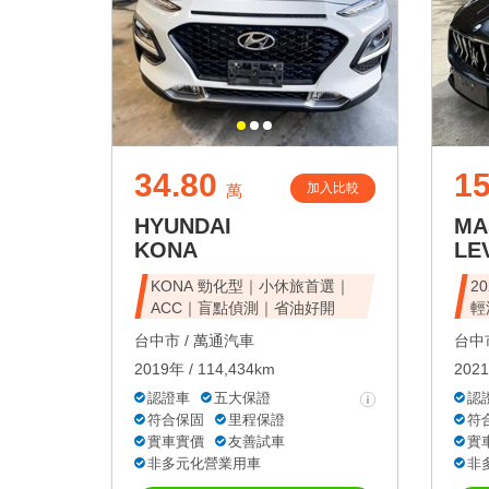
34.80
1
加入比較
萬
HYUNDAI
MA
KONA
LE
KONA 勁化型｜小休旅首選｜
20
ACC｜盲點偵測｜省油好開
輕
台中市 /
萬通汽車
台中市
2019年 / 114,434km
2021
認證車
五大保證
認
符合保固
里程保證
符
實車實價
友善試車
實
非多元化營業用車
非