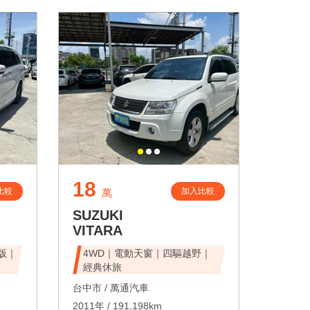
18
比較
加入比較
萬
SUZUKI
VITARA
峰版｜
4WD｜電動天窗｜四驅越野｜
經典休旅
台中市 /
萬通汽車
2011年 / 191,198km