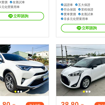
車實價
友善試車
認證車
五大保證
多元化營業用車
符合保固
里程保證
實車實價
友善試車
立即諮詢
非多元化營業用車
立即諮詢
.80
38.80