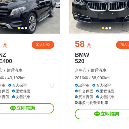
7
58
加入比較
加入
萬
萬
NZ
BMW
E400
520
 /
萬通汽車
台中市 /
萬通汽車
年 / 43,192km
2016年 / 38,000km
證車
五大保證
認證車
五大保證
合保固
里程保證
符合保固
里程保證
車實價
友善試車
實車實價
友善試車
非多元化營業用車
立即諮詢
立即諮詢