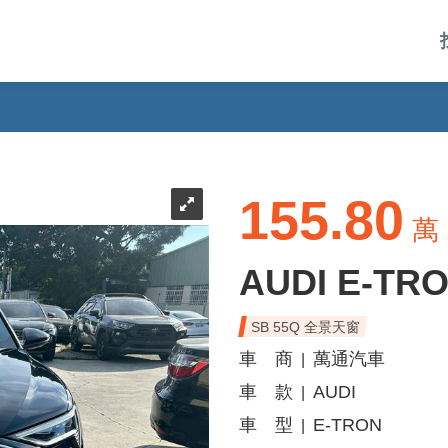
155.80
萬
AUDI E-TR
SB 55Q 全景天窗
車 商
萬通汽車
|
車 款
AUDI
|
車 型
E-TRON
|