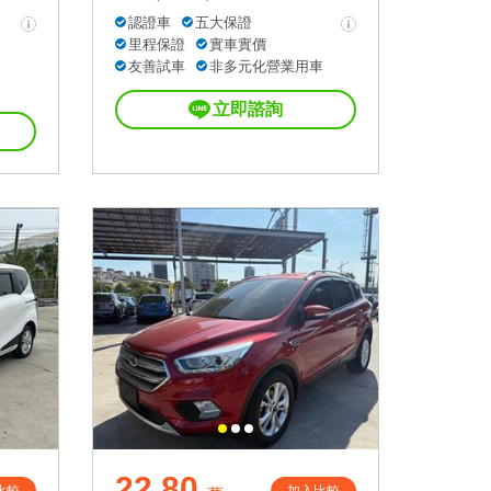
認證車
五大保證
里程保證
實車實價
友善試車
非多元化營業用車
立即諮詢
22.80