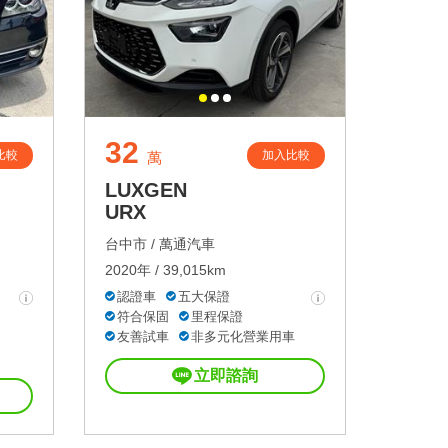
32
比較
加入比較
萬
LUXGEN
URX
台中市 /
萬通汽車
2020年 / 39,015km
認證車
五大保證
符合保固
里程保證
友善試車
非多元化營業用車
立即諮詢