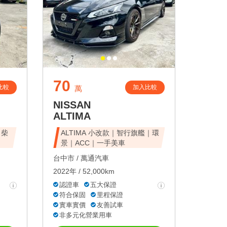
70
比較
加入比較
萬
NISSAN
ALTIMA
｜柴
ALTIMA 小改款｜智行旗艦｜環
景｜ACC｜一手美車
台中市 /
萬通汽車
2022年 / 52,000km
認證車
五大保證
符合保固
里程保證
實車實價
友善試車
非多元化營業用車