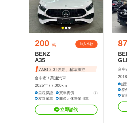
200
8
加入比較
萬
BENZ
BE
A35
GL
台中市
AMG 2.0T強勁、精準操控
2018
台中市 /
萬通汽車
認
2025年 / 7,000km
符
里程保證
實車實價
實
友善試車
非多元化營業用車
立即諮詢