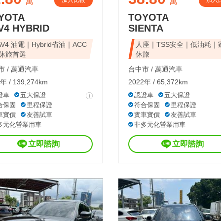
加入比較
加入
萬
萬
YOTA
TOYOTA
V4 HYBRID
SIENTA
AV4 油電｜Hybrid省油｜ACC
人座｜TSS安全｜低油耗｜
休旅首選
休旅
 /
萬通汽車
台中市 /
萬通汽車
年 / 139,274km
2022年 / 65,372km
證車
五大保證
認證車
五大保證
合保固
里程保證
符合保固
里程保證
車實價
友善試車
實車實價
友善試車
多元化營業用車
非多元化營業用車
立即諮詢
立即諮詢