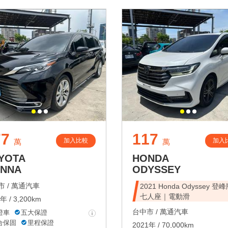
77
117
加入比較
加入
萬
萬
YOTA
HONDA
ENNA
ODYSSEY
 /
萬通汽車
2021 Honda Odyssey 登
七人座｜電動滑
年 / 3,200km
台中市 /
萬通汽車
證車
五大保證
合保固
里程保證
2021年 / 70,000km