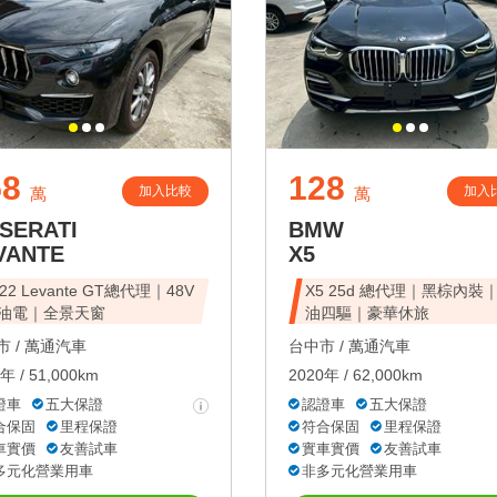
58
128
加入比較
加入
萬
萬
SERATI
BMW
VANTE
X5
22 Levante GT總代理｜48V
X5 25d 總代理｜黑棕內裝
油電｜全景天窗
油四驅｜豪華休旅
 /
萬通汽車
台中市 /
萬通汽車
年 / 51,000km
2020年 / 62,000km
證車
五大保證
認證車
五大保證
合保固
里程保證
符合保固
里程保證
車實價
友善試車
實車實價
友善試車
多元化營業用車
非多元化營業用車