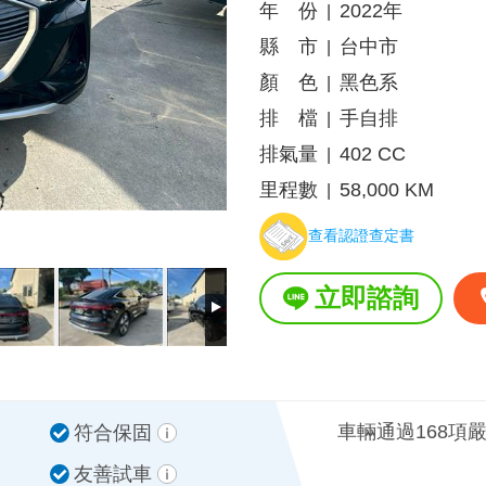
年 份
2022年
|
縣 市
台中市
|
顏 色
黑色系
|
排 檔
手自排
|
排氣量
402 CC
|
里程數
58,000 KM
|
查看認證查定書
立即諮詢
車輛通過168項
符合保固
友善試車