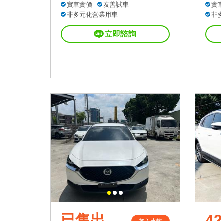
實車實價
友善試車
實
非多元化營業用車
非
立即諮詢
已售出
42