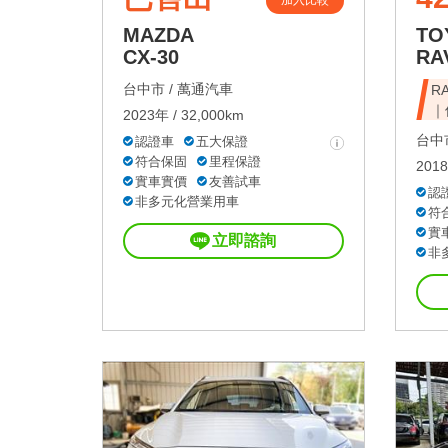
加入比較
MAZDA
TO
CX-30
RA
台中市 /
萬通汽車
R
｜
2023年 / 32,000km
台中市
認證車
五大保證
符合保固
里程保證
2018
實車實價
友善試車
認
非多元化營業用車
符
實
立即諮詢
非