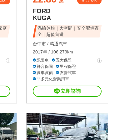
比較
加入比較
萬
FORD
KUGA
家庭
渦輪休旅｜大空間｜安全配備齊
全｜超值首選
台中市 /
萬通汽車
2017年 / 106,279km
認證車
五大保證
符合保固
里程保證
實車實價
友善試車
非多元化營業用車
立即諮詢