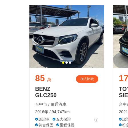
85
1
加入比較
萬
BENZ
TO
GLC250
SI
台中市 /
萬通汽車
台中市
2016年 / 94,747km
2021
認證車
五大保證
認
符合保固
里程保證
符