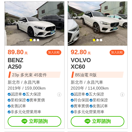
89.80
92.80
加入比較
加入比較
萬
萬
BENZ
VOLVO
A250
XC60
23p 多光束 45套件
B5油電 R版
新北市 /
永昌汽車
新北市 /
永昌汽車
2019年 / 159,000km
2020年 / 114,000km
認證車
五大保證
認證車
五大保證
里程保證
實車實價
符合保固
里程保證
友善試車
實車實價
友善試車
非多元化營業用車
非多元化營業用車
立即諮詢
立即諮詢