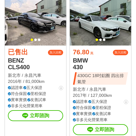
已售出
76.80
加入比較
加入比較
萬
BENZ
BMW
CLS400
430
新北市 /
永昌汽車
430GC 18吋鋁圈 四出排
2016年 / 81,000km
氣管
認證車
五大保證
新北市 /
永昌汽車
符合保固
里程保證
2017年 / 127,000km
實車實價
友善試車
認證車
五大保證
非多元化營業用車
符合保固
里程保證
實車實價
友善試車
立即諮詢
非多元化營業用車
立即諮詢