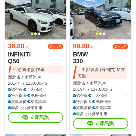
36.80
89.80
加入比較
加入比較
萬
萬
INFINITI
BMW
Q50
330
油電 旗艦款 跟車
四出排氣管 (有閥門) M方
向盤
新北市 /
永昌汽車
2014年 / 118,000km
新北市 /
永昌汽車
2019年 / 137,000km
認證車
五大保證
符合保固
里程保證
認證車
五大保證
實車實價
友善試車
符合保固
里程保證
非多元化營業用車
實車實價
友善試車
非多元化營業用車
立即諮詢
立即諮詢