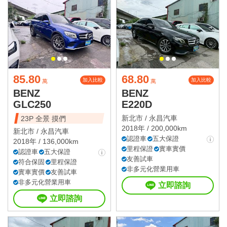
85.80
68.80
加入比較
加入比較
萬
萬
BENZ
BENZ
GLC250
E220D
新北市 /
永昌汽車
23P 全景 摸們
2018年 / 200,000km
新北市 /
永昌汽車
認證車
五大保證
2018年 / 136,000km
里程保證
實車實價
認證車
五大保證
友善試車
符合保固
里程保證
非多元化營業用車
實車實價
友善試車
非多元化營業用車
立即諮詢
立即諮詢