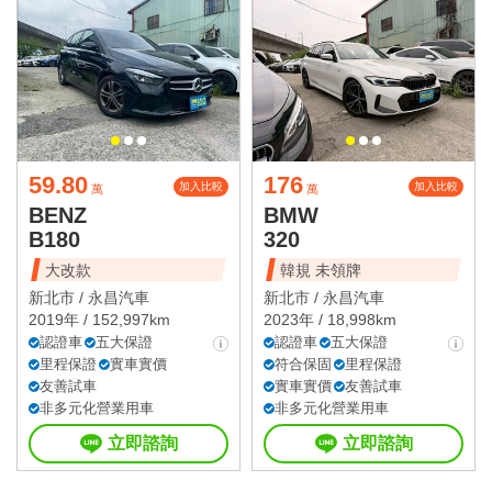
59.80
176
加入比較
加入比較
萬
萬
BENZ
BMW
B180
320
大改款
韓規 未領牌
新北市 /
永昌汽車
新北市 /
永昌汽車
2019年 / 152,997km
2023年 / 18,998km
認證車
五大保證
認證車
五大保證
里程保證
實車實價
符合保固
里程保證
友善試車
實車實價
友善試車
非多元化營業用車
非多元化營業用車
立即諮詢
立即諮詢