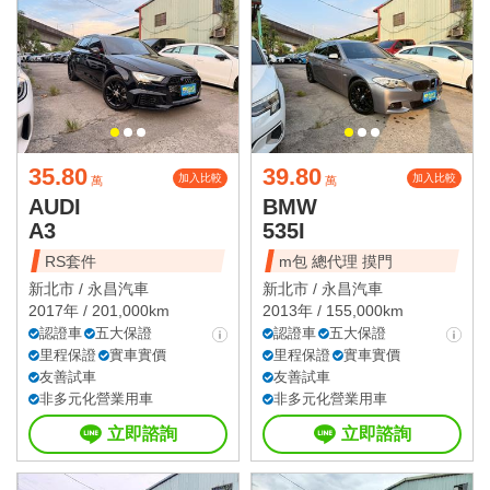
35.80
39.80
加入比較
加入比較
萬
萬
AUDI
BMW
A3
535I
RS套件
m包 總代理 摸門
新北市 /
永昌汽車
新北市 /
永昌汽車
2017年 / 201,000km
2013年 / 155,000km
認證車
五大保證
認證車
五大保證
里程保證
實車實價
里程保證
實車實價
友善試車
友善試車
非多元化營業用車
非多元化營業用車
立即諮詢
立即諮詢