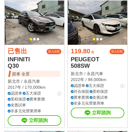
已售出
119.80
加入比較
加入比較
萬
INFINITI
PEUGEOT
Q30
508SW
新北市 /
永昌汽車
跟車 全景
2022年 / 98,000km
新北市 /
永昌汽車
認證車
五大保證
2017年 / 170,000km
符合保固
里程保證
認證車
五大保證
實車實價
友善試車
里程保證
實車實價
非多元化營業用車
友善試車
非多元化營業用車
立即諮詢
立即諮詢