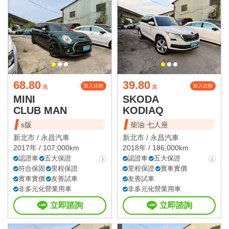
68.80
39.80
加入比較
加入比較
萬
萬
MINI
SKODA
CLUB MAN
KODIAQ
s版
柴油 七人座
新北市 /
永昌汽車
新北市 /
永昌汽車
2017年 / 107,000km
2018年 / 186,000km
認證車
五大保證
認證車
五大保證
符合保固
里程保證
里程保證
實車實價
實車實價
友善試車
友善試車
非多元化營業用車
非多元化營業用車
立即諮詢
立即諮詢