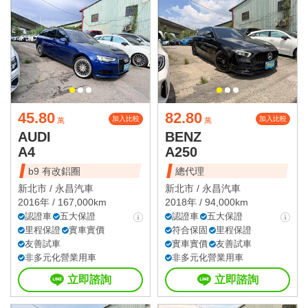
45.80
82.80
加入比較
加入比較
萬
萬
AUDI
BENZ
A4
A250
b9 有改鋁圈
總代理
新北市 /
永昌汽車
新北市 /
永昌汽車
2016年 / 167,000km
2018年 / 94,000km
認證車
五大保證
認證車
五大保證
里程保證
實車實價
符合保固
里程保證
友善試車
實車實價
友善試車
非多元化營業用車
非多元化營業用車
立即諮詢
立即諮詢