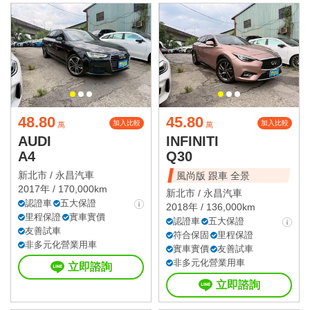
48.80
45.80
加入比較
加入比較
萬
萬
AUDI
INFINITI
A4
Q30
新北市 /
永昌汽車
風尚版 跟車 全景
2017年 / 170,000km
新北市 /
永昌汽車
認證車
五大保證
2018年 / 136,000km
里程保證
實車實價
認證車
五大保證
友善試車
符合保固
里程保證
非多元化營業用車
實車實價
友善試車
非多元化營業用車
立即諮詢
立即諮詢