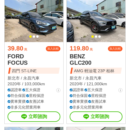
39.80
119.80
加入比較
加入比較
萬
萬
FORD
BENZ
FOCUS
GLC200
四門 ST-LINE
AMG 輕油電 23P 柏林
新北市 /
永昌汽車
新北市 /
永昌汽車
2020年 / 103,000km
2020年 / 121,000km
認證車
五大保證
認證車
五大保證
符合保固
里程保證
符合保固
里程保證
實車實價
友善試車
實車實價
友善試車
非多元化營業用車
非多元化營業用車
立即諮詢
立即諮詢