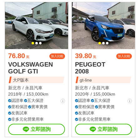
76.80
39.80
加入比較
加入比較
萬
萬
VOLKSWAGEN
PEUGEOT
GOLF GTI
2008
大P版本
gt-line
新北市 /
永昌汽車
新北市 /
永昌汽車
2018年 / 153,000km
2020年 / 155,000km
認證車
五大保證
認證車
五大保證
里程保證
實車實價
里程保證
實車實價
友善試車
友善試車
非多元化營業用車
非多元化營業用車
立即諮詢
立即諮詢