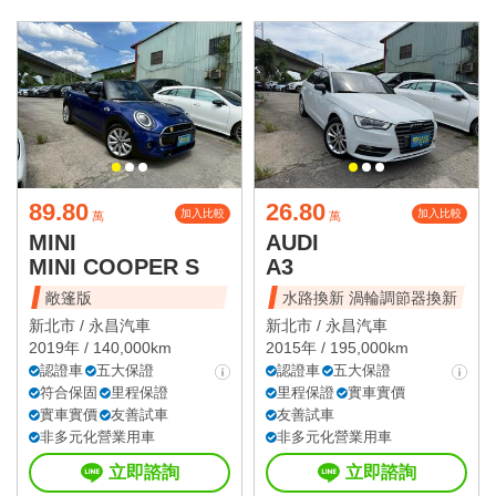
89.80
26.80
加入比較
加入比較
萬
萬
MINI
AUDI
MINI COOPER S
A3
敞篷版
水路換新 渦輪調節器換新
新北市 /
永昌汽車
新北市 /
永昌汽車
2019年 / 140,000km
2015年 / 195,000km
認證車
五大保證
認證車
五大保證
符合保固
里程保證
里程保證
實車實價
實車實價
友善試車
友善試車
非多元化營業用車
非多元化營業用車
立即諮詢
立即諮詢