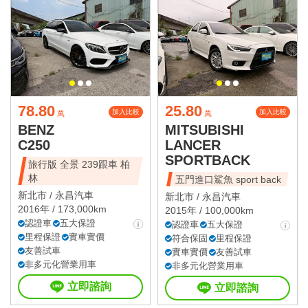
78.80
25.80
加入比較
加入比較
萬
萬
BENZ
MITSUBISHI
C250
LANCER
SPORTBACK
旅行版 全景 239跟車 柏
林
五門進口鯊魚 sport back
新北市 /
永昌汽車
新北市 /
永昌汽車
2016年 / 173,000km
2015年 / 100,000km
認證車
五大保證
認證車
五大保證
里程保證
實車實價
符合保固
里程保證
友善試車
實車實價
友善試車
非多元化營業用車
非多元化營業用車
立即諮詢
立即諮詢