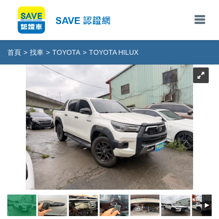
首頁
>
找車
>
TOYOTA
>
TOYOTA HILUX