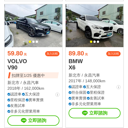
59.80
89.80
加入比較
加入比較
萬
萬
VOLVO
BMW
V90
X6
新北市 /
永昌汽車
扣牌至1/25 優惠中
2017年 / 148,000km
新北市 /
永昌汽車
認證車
五大保證
2018年 / 162,000km
符合保固
里程保證
認證車
五大保證
實車實價
友善試車
里程保證
實車實價
非多元化營業用車
友善試車
非多元化營業用車
立即諮詢
立即諮詢