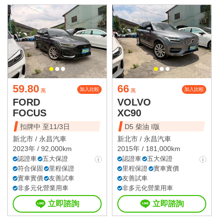
59.80
66
加入比較
加入比較
萬
萬
FORD
VOLVO
FOCUS
XC90
扣牌中 至11/3日
D5 柴油 I版
新北市 /
永昌汽車
新北市 /
永昌汽車
2023年 / 92,000km
2015年 / 181,000km
認證車
五大保證
認證車
五大保證
符合保固
里程保證
里程保證
實車實價
實車實價
友善試車
友善試車
非多元化營業用車
非多元化營業用車
立即諮詢
立即諮詢