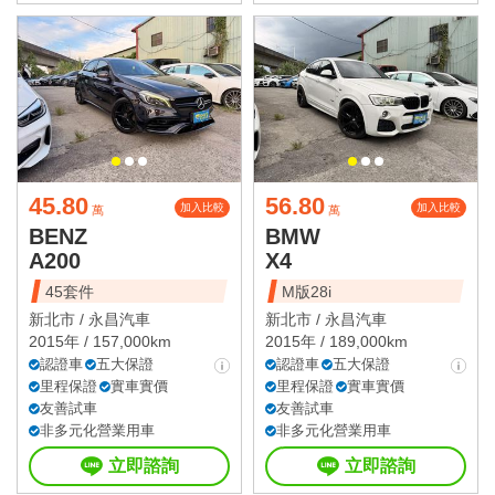
45.80
56.80
加入比較
加入比較
萬
萬
BENZ
BMW
A200
X4
45套件
M版28i
新北市 /
永昌汽車
新北市 /
永昌汽車
2015年 / 157,000km
2015年 / 189,000km
認證車
五大保證
認證車
五大保證
里程保證
實車實價
里程保證
實車實價
友善試車
友善試車
非多元化營業用車
非多元化營業用車
立即諮詢
立即諮詢