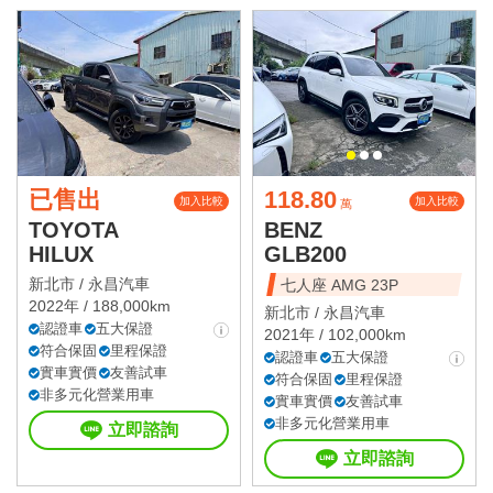
已售出
118.80
加入比較
加入比較
萬
TOYOTA
BENZ
HILUX
GLB200
新北市 /
永昌汽車
七人座 AMG 23P
2022年 / 188,000km
新北市 /
永昌汽車
認證車
五大保證
2021年 / 102,000km
符合保固
里程保證
認證車
五大保證
實車實價
友善試車
符合保固
里程保證
非多元化營業用車
實車實價
友善試車
非多元化營業用車
立即諮詢
立即諮詢