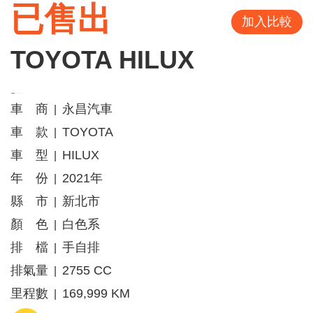
已售出
加入比較
TOYOTA HILUX
車 商
永昌汽車
|
車 款
TOYOTA
|
車 型
HILUX
|
年 份
2021年
|
縣 市
新北市
|
顏 色
白色系
|
排 檔
手自排
|
排氣量
2755 CC
|
里程數
169,999 KM
|