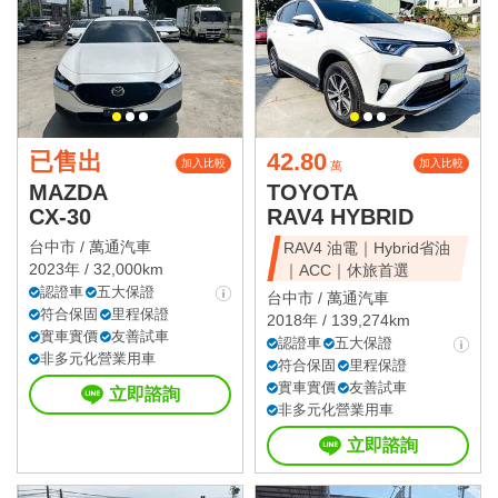
已售出
42.80
加入比較
加入比較
萬
MAZDA
TOYOTA
CX-30
RAV4 HYBRID
台中市 /
萬通汽車
RAV4 油電｜Hybrid省油
2023年 / 32,000km
｜ACC｜休旅首選
認證車
五大保證
台中市 /
萬通汽車
符合保固
里程保證
2018年 / 139,274km
實車實價
友善試車
認證車
五大保證
非多元化營業用車
符合保固
里程保證
實車實價
友善試車
立即諮詢
非多元化營業用車
立即諮詢