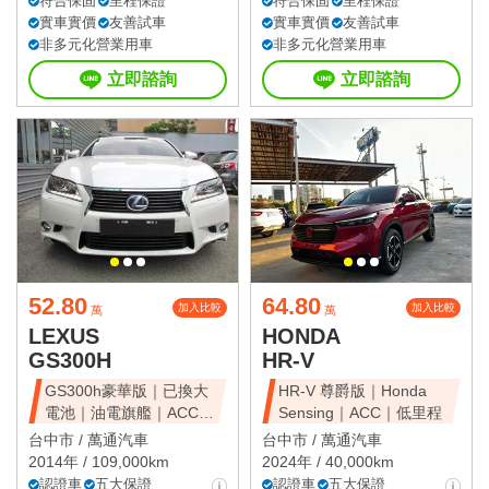
符合保固
里程保證
符合保固
里程保證
實車實價
友善試車
實車實價
友善試車
非多元化營業用車
非多元化營業用車
立即諮詢
立即諮詢
52.80
64.80
加入比較
加入比較
萬
萬
LEXUS
HONDA
GS300H
HR-V
GS300h豪華版｜已換大
HR-V 尊爵版｜Honda
電池｜油電旗艦｜ACC｜
Sensing｜ACC｜低里程
天窗豪華房
台中市 /
萬通汽車
台中市 /
萬通汽車
2014年 / 109,000km
2024年 / 40,000km
認證車
五大保證
認證車
五大保證