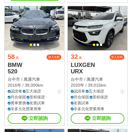
58
32
加入比較
加入比較
萬
萬
BMW
LUXGEN
520
URX
台中市 /
萬通汽車
台中市 /
萬通汽車
2016年 / 38,000km
2020年 / 39,015km
認證車
五大保證
認證車
五大保證
符合保固
里程保證
符合保固
里程保證
實車實價
友善試車
友善試車
非多元化營業用車
非多元化營業用車
立即諮詢
立即諮詢