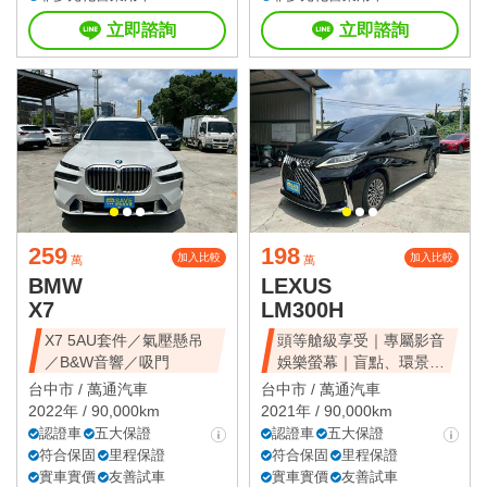
立即諮詢
立即諮詢
259
198
加入比較
加入比較
萬
萬
BMW
LEXUS
X7
LM300H
X7 5AU套件／氣壓懸吊
頭等艙級享受｜專屬影音
／B&W音響／吸門
娛樂螢幕｜盲點、環景、
雙電滑門、雙天窗
台中市 /
萬通汽車
台中市 /
萬通汽車
2022年 / 90,000km
2021年 / 90,000km
認證車
五大保證
認證車
五大保證
符合保固
里程保證
符合保固
里程保證
實車實價
友善試車
實車實價
友善試車