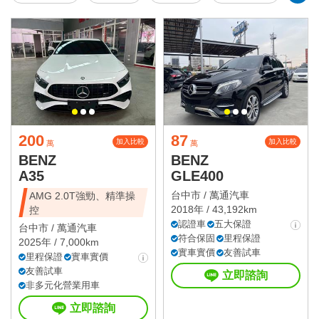
200
87
加入比較
加入比較
萬
萬
BENZ
BENZ
A35
GLE400
台中市 /
萬通汽車
AMG 2.0T強勁、精準操
2018年 / 43,192km
控
認證車
五大保證
台中市 /
萬通汽車
符合保固
里程保證
2025年 / 7,000km
實車實價
友善試車
里程保證
實車實價
友善試車
立即諮詢
非多元化營業用車
立即諮詢