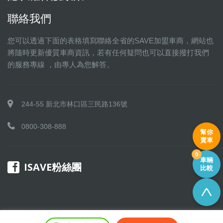
聯絡我們
您可以透過下面的表格填寫聯絡全省的SAVE加盟車商，網站也
將隨時更新優質車商資訊，若有任何疑問也可以直接撥打我們
的服務專線 ，由專人為您解答。
244-55 新北市林口區三民路136號
0800-308-888
幫你
賣車
0
車輛
ISAVE粉絲團
比較