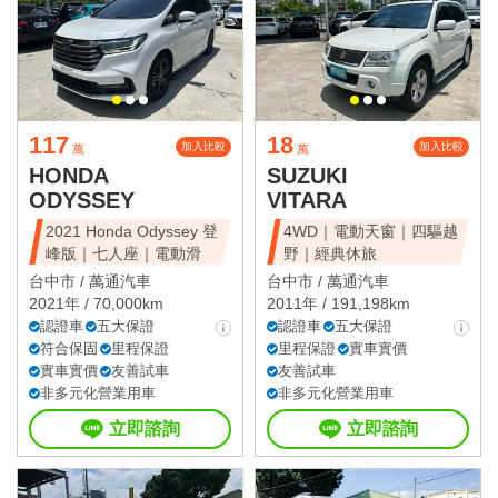
117
18
加入比較
加入比較
萬
萬
HONDA
SUZUKI
ODYSSEY
VITARA
2021 Honda Odyssey 登
4WD｜電動天窗｜四驅越
峰版｜七人座｜電動滑
野｜經典休旅
台中市 /
萬通汽車
台中市 /
萬通汽車
2021年 / 70,000km
2011年 / 191,198km
認證車
五大保證
認證車
五大保證
符合保固
里程保證
里程保證
實車實價
實車實價
友善試車
友善試車
非多元化營業用車
非多元化營業用車
立即諮詢
立即諮詢