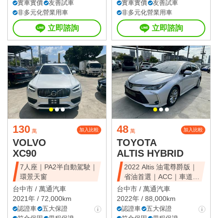
實車實價
友善試車
實車實價
友善試車
非多元化營業用車
非多元化營業用車
立即諮詢
立即諮詢
130
48
加入比較
加入比較
萬
萬
VOLVO
TOYOTA
XC90
ALTIS HYBRID
7人座｜PA2半自動駕駛｜
2022 Altis 油電尊爵版｜
環景天窗
省油首選｜ACC｜車道維
持
台中市 /
萬通汽車
台中市 /
萬通汽車
2021年 / 72,000km
2022年 / 88,000km
認證車
五大保證
認證車
五大保證