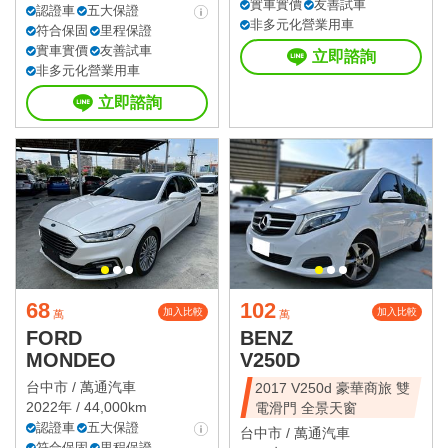
實車實價
友善試車
認證車
五大保證
非多元化營業用車
符合保固
里程保證
實車實價
友善試車
立即諮詢
非多元化營業用車
立即諮詢
68
102
加入比較
加入比較
萬
萬
FORD
BENZ
MONDEO
V250D
台中市 /
萬通汽車
2017 V250d 豪華商旅 雙
2022年 / 44,000km
電滑門 全景天窗
認證車
五大保證
台中市 /
萬通汽車
符合保固
里程保證