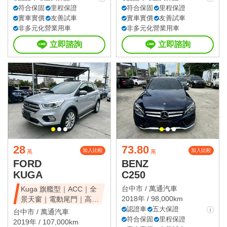
符合保固
里程保證
符合保固
里程保證
實車實價
友善試車
實車實價
友善試車
非多元化營業用車
非多元化營業用車
立即諮詢
立即諮詢
28
73.80
加入比較
加入比較
萬
萬
FORD
BENZ
KUGA
C250
台中市 /
萬通汽車
Kuga 旗艦型｜ACC｜全
2018年 / 98,000km
景天窗｜電動尾門｜高CP
值休旅
認證車
五大保證
台中市 /
萬通汽車
符合保固
里程保證
2019年 / 107,000km