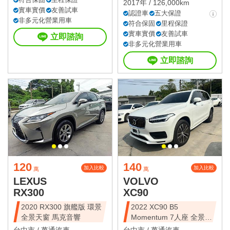
2017年 / 126,000km
實車實價
友善試車
認證車
五大保證
非多元化營業用車
符合保固
里程保證
實車實價
友善試車
立即諮詢
非多元化營業用車
立即諮詢
120
140
加入比較
加入比較
萬
萬
LEXUS
VOLVO
RX300
XC90
2020 RX300 旗艦版 環景
2022 XC90 B5
全景天窗 馬克音響
Momentum 7人座 全景天
窗