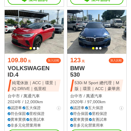
109.80
123
加入比較
加入比較
萬
萬
VOLKSWAGEN
BMW
ID.4
530
純電休旅｜ACC｜環景｜
530i M Sport 總代理｜M
IQ.DRIVE｜低里程
版｜環景｜ACC｜豪華房
台中市 /
萬通汽車
台中市 /
萬通汽車
2024年 / 12,000km
2020年 / 97,000km
認證車
五大保證
認證車
五大保證
符合保固
里程保證
符合保固
里程保證
實車實價
友善試車
實車實價
友善試車
非多元化營業用車
非多元化營業用車