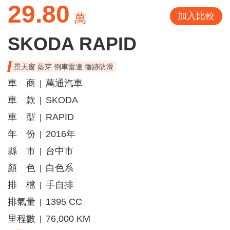
29.80
加入比較
萬
SKODA RAPID
景天窗.藍芽.倒車雷達.循跡防滑
車 商
萬通汽車
|
車 款
SKODA
|
車 型
RAPID
|
年 份
2016年
|
縣 市
台中市
|
顏 色
白色系
|
排 檔
手自排
|
排氣量
1395 CC
|
里程數
76,000 KM
|