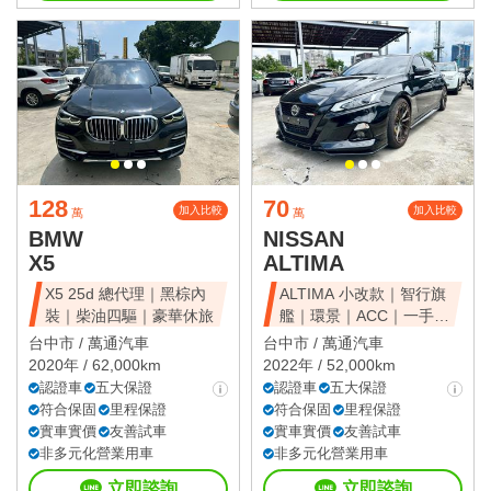
128
70
加入比較
加入比較
萬
萬
BMW
NISSAN
X5
ALTIMA
X5 25d 總代理｜黑棕內
ALTIMA 小改款｜智行旗
裝｜柴油四驅｜豪華休旅
艦｜環景｜ACC｜一手美
車
台中市 /
萬通汽車
台中市 /
萬通汽車
2020年 / 62,000km
2022年 / 52,000km
認證車
五大保證
認證車
五大保證
符合保固
里程保證
符合保固
里程保證
實車實價
友善試車
實車實價
友善試車
非多元化營業用車
非多元化營業用車
立即諮詢
立即諮詢