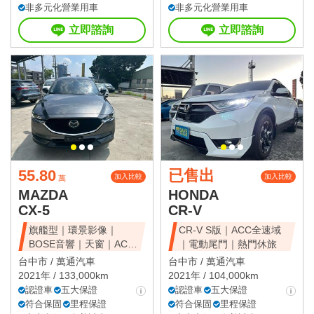
非多元化營業用車
非多元化營業用車
立即諮詢
立即諮詢
55.80
已售出
加入比較
加入比較
萬
MAZDA
HONDA
CX-5
CR-V
旗艦型｜環景影像｜
CR-V S版｜ACC全速域
BOSE音響｜天窗｜ACC
｜電動尾門｜熱門休旅
全速域｜質感休旅
台中市 /
萬通汽車
台中市 /
萬通汽車
2021年 / 133,000km
2021年 / 104,000km
認證車
五大保證
認證車
五大保證
符合保固
里程保證
符合保固
里程保證