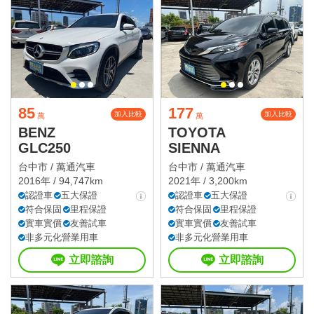
85
177
加入比較
加入比較
萬
萬
BENZ
TOYOTA
GLC250
SIENNA
台中市 /
萬通汽車
台中市 /
萬通汽車
2016年 / 94,747km
2021年 / 3,200km
認證車
五大保證
認證車
五大保證
符合保固
里程保證
符合保固
里程保證
實車實價
友善試車
實車實價
友善試車
非多元化營業用車
非多元化營業用車
立即諮詢
立即諮詢