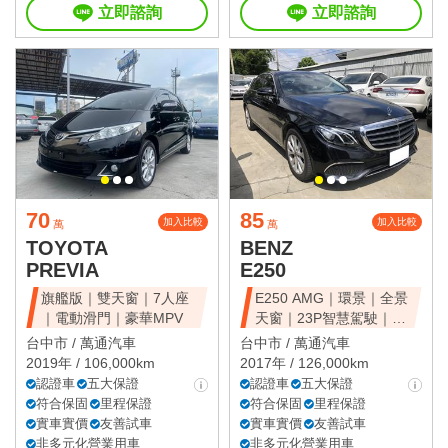
立即諮詢
立即諮詢
70
85
加入比較
加入比較
萬
萬
TOYOTA
BENZ
PREVIA
E250
旗艦版｜雙天窗｜7人座
E250 AMG｜環景｜全景
｜電動滑門｜豪華MPV
天窗｜23P智慧駕駛｜總
代理
台中市 /
萬通汽車
台中市 /
萬通汽車
2019年 / 106,000km
2017年 / 126,000km
認證車
五大保證
認證車
五大保證
符合保固
里程保證
符合保固
里程保證
實車實價
友善試車
實車實價
友善試車
非多元化營業用車
非多元化營業用車