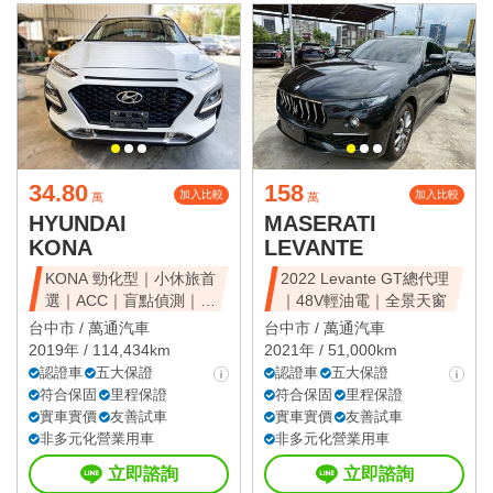
34.80
158
加入比較
加入比較
萬
萬
HYUNDAI
MASERATI
KONA
LEVANTE
KONA 勁化型｜小休旅首
2022 Levante GT總代理
選｜ACC｜盲點偵測｜省
｜48V輕油電｜全景天窗
油好開
台中市 /
萬通汽車
台中市 /
萬通汽車
2019年 / 114,434km
2021年 / 51,000km
認證車
五大保證
認證車
五大保證
符合保固
里程保證
符合保固
里程保證
實車實價
友善試車
實車實價
友善試車
非多元化營業用車
非多元化營業用車
立即諮詢
立即諮詢