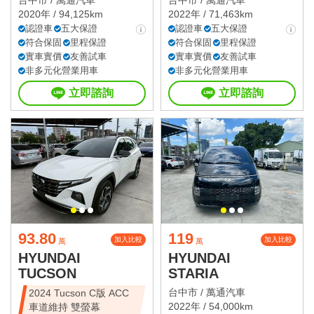
台中市 /
萬通汽車
台中市 /
萬通汽車
2020年 / 94,125km
2022年 / 71,463km
認證車
五大保證
認證車
五大保證
符合保固
里程保證
符合保固
里程保證
實車實價
友善試車
實車實價
友善試車
非多元化營業用車
非多元化營業用車
立即諮詢
立即諮詢
93.80
119
加入比較
加入比較
萬
萬
HYUNDAI
HYUNDAI
TUCSON
STARIA
台中市 /
萬通汽車
2024 Tucson C版 ACC
2022年 / 54,000km
車道維持 雙螢幕