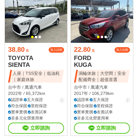
38.80
22.80
加入比較
加入比較
萬
萬
TOYOTA
FORD
SIENTA
KUGA
人座｜TSS安全｜低油耗
渦輪休旅｜大空間｜安全
｜家庭休旅
配備齊全｜超值首選
台中市 /
萬通汽車
台中市 /
萬通汽車
2022年 / 65,372km
2017年 / 106,279km
認證車
五大保證
認證車
五大保證
符合保固
里程保證
符合保固
里程保證
實車實價
友善試車
實車實價
友善試車
非多元化營業用車
非多元化營業用車
立即諮詢
立即諮詢