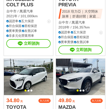
COLT PLUS
PREVIA
台中市 /
萬通汽車
2018 培力亞｜大空間休
2021年 / 101,000km
旅車｜舒適好開｜家庭首
認證車
五大保證
選｜可全額貸
台中市 /
萬通汽車
符合保固
里程保證
2018年 / 156,357km
實車實價
友善試車
認證車
五大保證
非多元化營業用車
符合保固
里程保證
實車實價
友善試車
立即諮詢
立即諮詢
34.80
49.80
加入比較
加入比較
萬
萬
TOYOTA
MAZDA