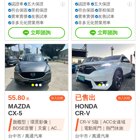
認證車
五大保證
認證車
五大保證
符合保固
里程保證
符合保固
里程保證
實車實價
友善試車
實車實價
友善試車
非多元化營業用車
非多元化營業用車
立即諮詢
立即諮詢
55.80
已售出
加入比較
加入比較
萬
MAZDA
HONDA
CX-5
CR-V
旗艦型｜環景影像｜
CR-V S版｜ACC全速域
BOSE音響｜天窗｜ACC
｜電動尾門｜熱門休旅
全速域｜質感休旅
台中市 /
萬通汽車
台中市 /
萬通汽車