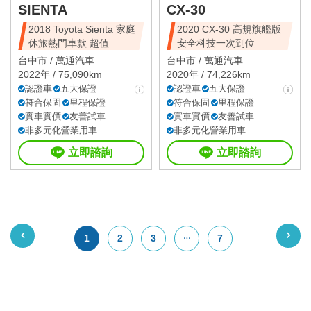
SIENTA
CX-30
2018 Toyota Sienta 家庭
2020 CX-30 高規旗艦版
休旅熱門車款 超值
安全科技一次到位
台中市 /
萬通汽車
台中市 /
萬通汽車
2022年 / 75,090km
2020年 / 74,226km
認證車
五大保證
認證車
五大保證
符合保固
里程保證
符合保固
里程保證
實車實價
友善試車
實車實價
友善試車
非多元化營業用車
非多元化營業用車
立即諮詢
立即諮詢
1
2
3
7