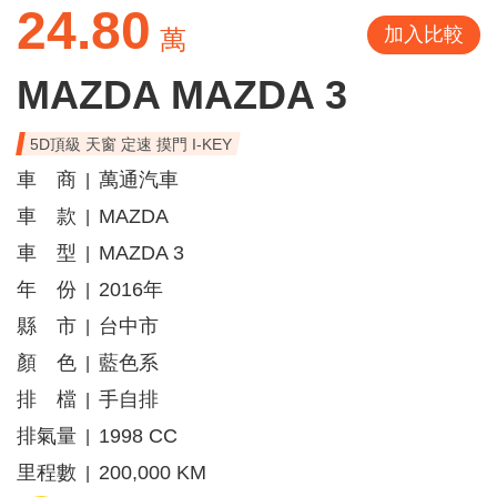
24.80
加入比較
萬
MAZDA MAZDA 3
5D頂級 天窗 定速 摸門 I-KEY
車 商
萬通汽車
|
車 款
MAZDA
|
車 型
MAZDA 3
|
年 份
2016年
|
縣 市
台中市
|
顏 色
藍色系
|
排 檔
手自排
|
排氣量
1998 CC
|
里程數
200,000 KM
|