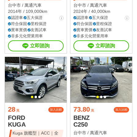
天窗豪華房
台中市 /
萬通汽車
台中市 /
萬通汽車
2014年 / 109,000km
2024年 / 40,000km
認證車
五大保證
認證車
五大保證
符合保固
里程保證
符合保固
里程保證
實車實價
友善試車
實車實價
友善試車
非多元化營業用車
非多元化營業用車
立即諮詢
立即諮詢
28
73.80
加入比較
加入比較
萬
萬
FORD
BENZ
KUGA
C250
台中市 /
萬通汽車
Kuga 旗艦型｜ACC｜全