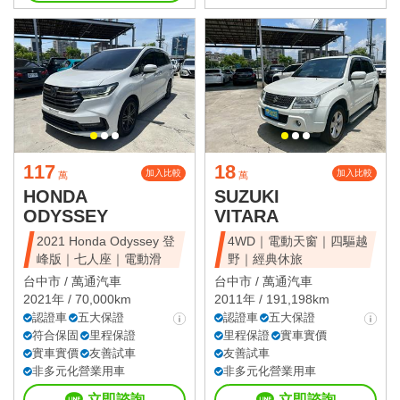
117
18
加入比較
加入比較
萬
萬
HONDA
SUZUKI
ODYSSEY
VITARA
2021 Honda Odyssey 登
4WD｜電動天窗｜四驅越
峰版｜七人座｜電動滑
野｜經典休旅
台中市 /
萬通汽車
台中市 /
萬通汽車
2021年 / 70,000km
2011年 / 191,198km
認證車
五大保證
認證車
五大保證
符合保固
里程保證
里程保證
實車實價
實車實價
友善試車
友善試車
非多元化營業用車
非多元化營業用車
立即諮詢
立即諮詢