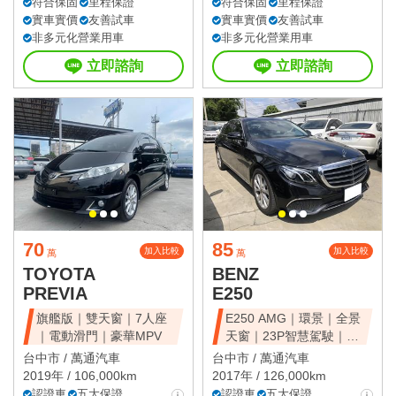
符合保固
里程保證
符合保固
里程保證
實車實價
友善試車
實車實價
友善試車
非多元化營業用車
非多元化營業用車
立即諮詢
立即諮詢
70
85
加入比較
加入比較
萬
萬
TOYOTA
BENZ
PREVIA
E250
旗艦版｜雙天窗｜7人座
E250 AMG｜環景｜全景
｜電動滑門｜豪華MPV
天窗｜23P智慧駕駛｜總
代理
台中市 /
萬通汽車
台中市 /
萬通汽車
2019年 / 106,000km
2017年 / 126,000km
認證車
五大保證
認證車
五大保證