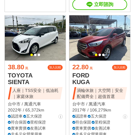
立即諮詢
38.80
22.80
加入比較
加入比較
萬
萬
TOYOTA
FORD
SIENTA
KUGA
人座｜TSS安全｜低油耗
渦輪休旅｜大空間｜安全
｜家庭休旅
配備齊全｜超值首選
台中市 /
萬通汽車
台中市 /
萬通汽車
2022年 / 65,372km
2017年 / 106,279km
認證車
五大保證
認證車
五大保證
符合保固
里程保證
符合保固
里程保證
實車實價
友善試車
實車實價
友善試車
非多元化營業用車
非多元化營業用車