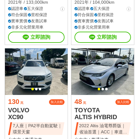
2021年 / 133,000km
2021年 / 104,000km
認證車
五大保證
認證車
五大保證
符合保固
里程保證
符合保固
里程保證
實車實價
友善試車
實車實價
友善試車
非多元化營業用車
非多元化營業用車
立即諮詢
立即諮詢
130
48
加入比較
加入比較
萬
萬
VOLVO
TOYOTA
XC90
ALTIS HYBRID
7人座｜PA2半自動駕駛｜
2022 Altis 油電尊爵版｜
環景天窗
省油首選｜ACC｜車道維
持