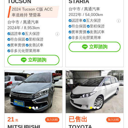
TUCSON
STARIA
台中市 /
萬通汽車
2024 Tucson C版 ACC
2022年 / 54,000km
車道維持 雙螢幕
認證車
五大保證
台中市 /
萬通汽車
符合保固
里程保證
2024年 / 8,953km
實車實價
友善試車
認證車
五大保證
非多元化營業用車
符合保固
里程保證
實車實價
友善試車
立即諮詢
非多元化營業用車
立即諮詢
21
已售出
加入比較
加入比較
萬
MITSUBISHI
TOYOTA