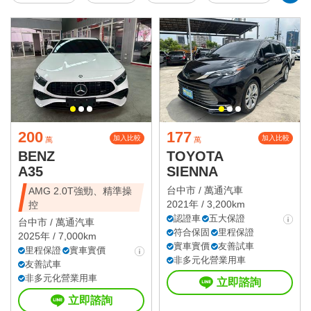
200
177
加入比較
加入比較
萬
萬
BENZ
TOYOTA
A35
SIENNA
台中市 /
萬通汽車
AMG 2.0T強勁、精準操
2021年 / 3,200km
控
認證車
五大保證
台中市 /
萬通汽車
符合保固
里程保證
2025年 / 7,000km
實車實價
友善試車
里程保證
實車實價
非多元化營業用車
友善試車
非多元化營業用車
立即諮詢
立即諮詢