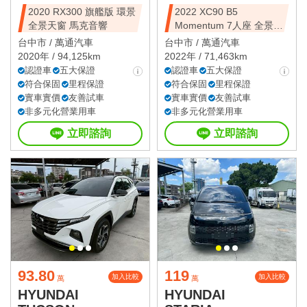
2020 RX300 旗艦版 環景
2022 XC90 B5
全景天窗 馬克音響
Momentum 7人座 全景天
窗
台中市 /
萬通汽車
台中市 /
萬通汽車
2020年 / 94,125km
2022年 / 71,463km
認證車
五大保證
認證車
五大保證
符合保固
里程保證
符合保固
里程保證
實車實價
友善試車
實車實價
友善試車
非多元化營業用車
非多元化營業用車
立即諮詢
立即諮詢
93.80
119
加入比較
加入比較
萬
萬
HYUNDAI
HYUNDAI