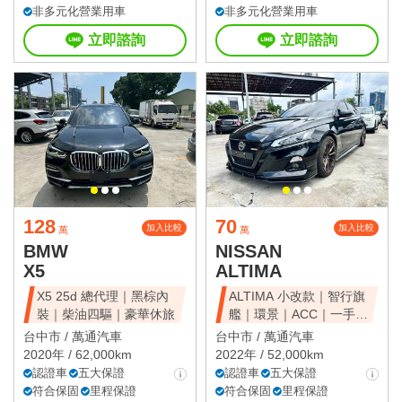
非多元化營業用車
非多元化營業用車
立即諮詢
立即諮詢
128
70
加入比較
加入比較
萬
萬
BMW
NISSAN
X5
ALTIMA
X5 25d 總代理｜黑棕內
ALTIMA 小改款｜智行旗
裝｜柴油四驅｜豪華休旅
艦｜環景｜ACC｜一手美
車
台中市 /
萬通汽車
台中市 /
萬通汽車
2020年 / 62,000km
2022年 / 52,000km
認證車
五大保證
認證車
五大保證
符合保固
里程保證
符合保固
里程保證