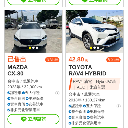
已售出
42.80
加入比較
加入比較
萬
MAZDA
TOYOTA
CX-30
RAV4 HYBRID
台中市 /
萬通汽車
RAV4 油電｜Hybrid省油
2023年 / 32,000km
｜ACC｜休旅首選
認證車
五大保證
台中市 /
萬通汽車
符合保固
里程保證
2018年 / 139,274km
實車實價
友善試車
認證車
五大保證
非多元化營業用車
符合保固
里程保證
實車實價
友善試車
立即諮詢
非多元化營業用車