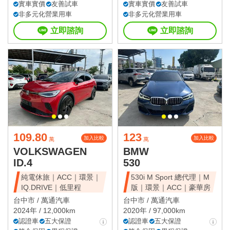
實車實價
友善試車
實車實價
友善試車
非多元化營業用車
非多元化營業用車
立即諮詢
立即諮詢
109.80
123
加入比較
加入比較
萬
萬
VOLKSWAGEN
BMW
ID.4
530
純電休旅｜ACC｜環景｜
530i M Sport 總代理｜M
IQ.DRIVE｜低里程
版｜環景｜ACC｜豪華房
台中市 /
萬通汽車
台中市 /
萬通汽車
2024年 / 12,000km
2020年 / 97,000km
認證車
五大保證
認證車
五大保證