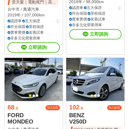
2018年 / 98,000km
景天窗｜電動尾門｜高CP
值休旅
認證車
五大保證
台中市 /
萬通汽車
符合保固
里程保證
2019年 / 107,000km
實車實價
友善試車
認證車
五大保證
非多元化營業用車
符合保固
里程保證
實車實價
友善試車
立即諮詢
非多元化營業用車
立即諮詢
68
102
加入比較
加入比較
萬
萬
FORD
BENZ
MONDEO
V250D