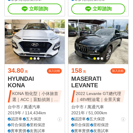
立即諮詢
立即諮詢
34.80
158
加入比較
加入比較
萬
萬
HYUNDAI
MASERATI
KONA
LEVANTE
KONA 勁化型｜小休旅首
2022 Levante GT總代理
選｜ACC｜盲點偵測｜省
｜48V輕油電｜全景天窗
油好開
台中市 /
萬通汽車
台中市 /
萬通汽車
2019年 / 114,434km
2021年 / 51,000km
認證車
五大保證
認證車
五大保證
符合保固
里程保證
符合保固
里程保證
實車實價
友善試車
實車實價
友善試車