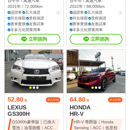
台中市 /
萬通汽車
台中市 /
萬通汽車
2021年 / 72,000km
2022年 / 88,000km
認證車
五大保證
認證車
五大保證
符合保固
里程保證
符合保固
里程保證
實車實價
友善試車
實車實價
友善試車
非多元化營業用車
非多元化營業用車
立即諮詢
立即諮詢
52.80
64.80
加入比較
加入比較
萬
萬
LEXUS
HONDA
GS300H
HR-V
GS300h豪華版｜已換大
HR-V 尊爵版｜Honda
電池｜油電旗艦｜ACC｜
Sensing｜ACC｜低里程