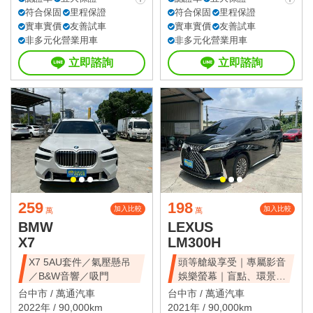
符合保固
里程保證
符合保固
里程保證
實車實價
友善試車
實車實價
友善試車
非多元化營業用車
非多元化營業用車
立即諮詢
立即諮詢
259
198
加入比較
加入比較
萬
萬
BMW
LEXUS
X7
LM300H
X7 5AU套件／氣壓懸吊
頭等艙級享受｜專屬影音
／B&W音響／吸門
娛樂螢幕｜盲點、環景、
雙電滑門、雙天窗
台中市 /
萬通汽車
台中市 /
萬通汽車
2022年 / 90,000km
2021年 / 90,000km