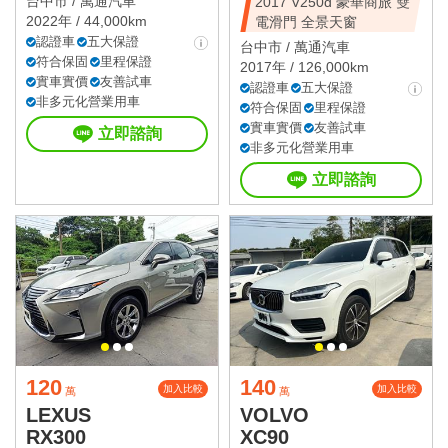
台中市 /
萬通汽車
2017 V250d 豪華商旅 雙
2022年 / 44,000km
電滑門 全景天窗
認證車
五大保證
台中市 /
萬通汽車
符合保固
里程保證
2017年 / 126,000km
實車實價
友善試車
認證車
五大保證
非多元化營業用車
符合保固
里程保證
實車實價
友善試車
立即諮詢
非多元化營業用車
立即諮詢
120
140
加入比較
加入比較
萬
萬
LEXUS
VOLVO
RX300
XC90